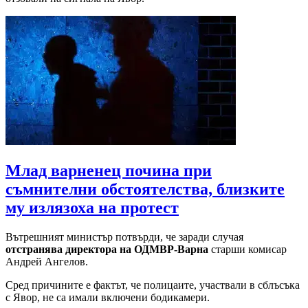
Млад варненец почина при
съмнителни обстоятелства, близките
му излязоха на протест
Вътрешният министър потвърди, че заради случая
отстранява директора на ОДМВР-Варна
старши комисар
Андрей Ангелов.
Сред причините е фактът, че полицаите, участвали в сблъсъка
с Явор, не са имали включени бодикамери.