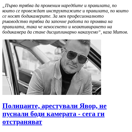
„Първо трябва да променим наредбите и правилата, по
които се провеждат инструктажите и правилата, по които
се носят бодикамерите. За мен професионалното
ръководство трябва да започне работа по промяна на
правилата, така че неносенето и неактивирането на
бодикамера да стане дисциплинарно наказуемо“, каза Митов.
Полицаите, арестували Явор, не
пуснали боди камерата - сега ги
отстраняват