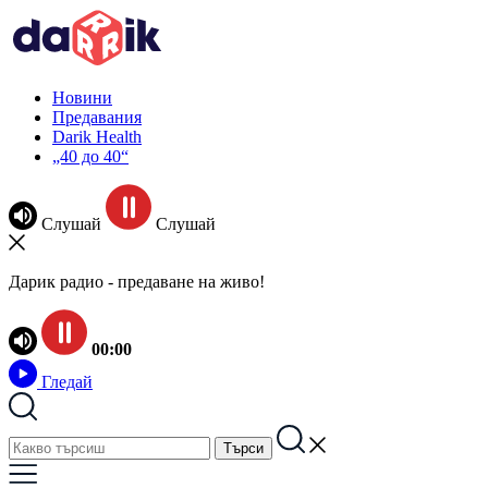
Новини
Предавания
Darik Health
„40 до 40“
Слушай
Слушай
Дарик радио - предаване на живо!
00:00
Гледай