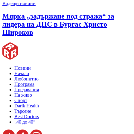
Водещи новини
Мярка „задържане под стража“ за
лидера на ДПС в Бургас Христо
Широков
Новини
Начало
Любопитно
Програма
Предавания
На живо
Спорт
Darik Health
Търсене
Best Doctors
„40 до 40“