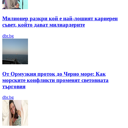
Милионер разкри кой е най-лошият кариерен
съвет, който дават милиардерите
dbr.bg
От Ормузкия проток до Черно море: Как
морските конфликти променят световната
търговия
dbr.bg