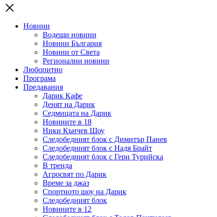
Новини
Водещи новини
Новини България
Новини от Света
Регионални новини
Любопитно
Програма
Предавания
Дарик Кафе
Денят на Дарик
Седмицата на Дарик
Новините в 18
Ники Кънчев Шоу
Следобедният блок с Димитър Панев
Следобедният блок с Надя Брайт
Следобедният блок с Гери Турийска
В тренда
Агросвят по Дарик
Време за джаз
Спортното шоу на Дарик
Следобедният блок
Новините в 12