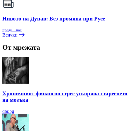
Нивото на Дунав: Без промяна при Русе
преди 1 час
Всички
От мрежата
Хроничният финансов стрес ускорява стареенето
на мозъка
dbr.bg