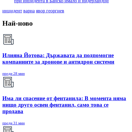
при инцидента в Банско имало и нидерландци
инцидент
варна
явор георгиев
Най-ново
Илияна Йотова: Държавата да подпомогне
компаниите за дронове и антидрон системи
преди 28 мин
Има ли спасение от фентанила: В момента няма
нищо друго освен фентанил, само това се
продава
преди 31 мин