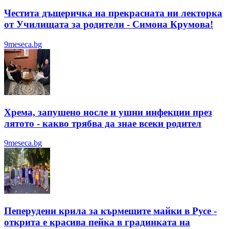
Честита дъщеричка на прекрасната ни лекторка
от Училищата за родители - Симона Крумова!
9meseca.bg
Хрема, запушено носле и ушни инфекции през
лятотo - какво трябва да знае всеки родител
9meseca.bg
Пеперудени крила за кърмещите майки в Русе -
открита е красива пейка в градинката на