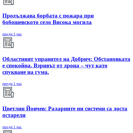
Продължава борбата с пожара при
бобошевското село Висока могила
преди 1 час
Областният управител на Добрич: Обстановката
е спокойна. Взривът от дрона – чут като
спукване на гума.
преди 1 час
Цветлин Йовчев: Радарните ни системи са доста
остарели
преди 1 час