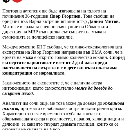
Повторна аутопсия ще бъде извършена на тялото на
починалия 36-годишен
Явор Георгиев.
Това съобщи на
брифинг във Варна вътрешният министър
Даниел Митов
.
Митов е в града за спешно съвещание на Областната
дирекция на МВР във връзка със смъртта на мъжа и
съмненията за полицейско насилие.
Междувременно БНТ съобщи, че химико-токсикологичната
експертиза на Явор Георгиев направена във ВМА сочи, че в
кръвта на мъжа е открито голямо количество кокаин.
Според
експертите наркотикът е взет от 2 до 4 часа преди
настъпването на смъртта и е в десетки пъти по-голяма
концентрация от нормалната.
Заключението на експертите е, че е налична остра
интоксикация, която самостоятелно
може да доведе до
смъртен изход.
Анализът им сочи още, ме това може да доведе до
кокаинова
психоза,
при която се наблюдава остра психиатрична криза.
Характерно за нея е временна загуба на контакт с
обкръжаващата среда и реалността, параноя, халюцинации и
делюзии, за каквито твърдят двамата полицаи, които са се
отзовали на сигнала на Явор.