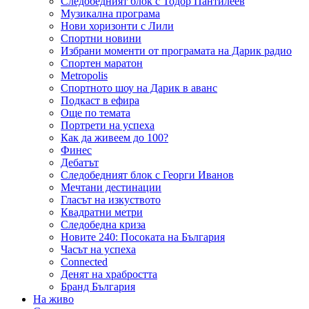
Следобедният блок с Тодор Пантилеев
Музикална програма
Нови хоризонти с Лили
Спортни новини
Избрани моменти от програмата на Дарик радио
Спортен маратон
Metropolis
Спортното шоу на Дарик в аванс
Подкаст в ефира
Още по темата
Портрети на успеха
Как да живеем до 100?
Финес
Дебатът
Следобедният блок с Георги Иванов
Мечтани дестинации
Гласът на изкуството
Квадратни метри
Следобедна криза
Новите 240: Посоката на България
Часът на успеха
Connected
Денят на храбростта
Бранд България
На живо