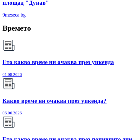
площад "Дунав"
9meseca.bg
Времето
Ето какво време ни очаква през уикенда
01.08.2026
Какво време ни очаква през уикенда?
06.06.2026
Ето какво време ни очаква през почивните дни