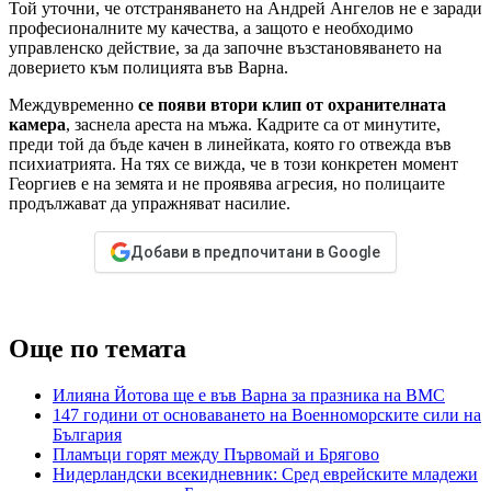
Той уточни, че отстраняването на Андрей Ангелов не е заради
професионалните му качества, а защото е необходимо
управленско действие, за да започне възстановяването на
доверието към полицията във Варна.
Междувременно
се появи втори клип от охранителната
камера
, заснела ареста на мъжа. Кадрите са от минутите,
преди той да бъде качен в линейката, която го отвежда във
психиатрията. На тях се вижда, че в този конкретен момент
Георгиев е на земята и не проявява агресия, но полицаите
продължават да упражняват насилие.
Добави в предпочитани в Google
Още по темата
Илияна Йотова ще е във Варна за празника на ВМС
147 години от основаването на Военноморските сили на
България
Пламъци горят между Първомай и Брягово
Нидерландски всекидневник: Сред еврейските младежи