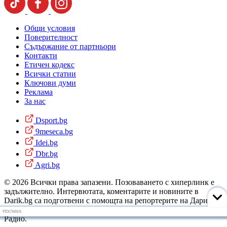
Общи условия
Поверителност
Съдържание от партньори
Контакти
Етичен кодекс
Всички статии
Ключови думи
Реклама
За нас
Dsport.bg
9meseca.bg
Idei.bg
Dbr.bg
Agri.bg
© 2026 Всички права запазени. Позоваването с хиперлинк е
задължително. Интервютата, коментарите и новините в
Darik.bg са подготвени с помощта на репортерите на Дарик
Радио и новинарските емисии на радиото. Снимки: Дарик
РЕКЛАМА
Радио.