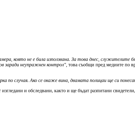
мера, която не е била използвана. За това днес, служителите б
ов заради неупражнен контрол",
това съобщи пред медиите по в
ка по случая. Ако се окаже вина, двамата полицаи ще си понес
т изгледани и обследвани, както и ще бъдат разпитани свидетели