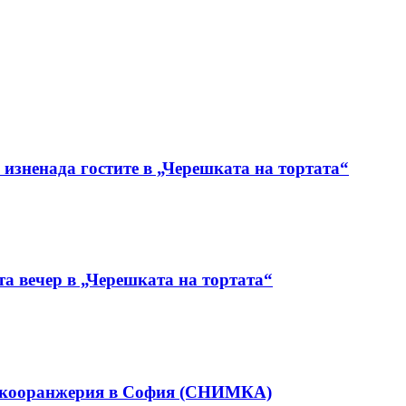
 изненада гостите в „Черешката на тортата“
а вечер в „Черешката на тортата“
аркооранжерия в София (СНИМКА)