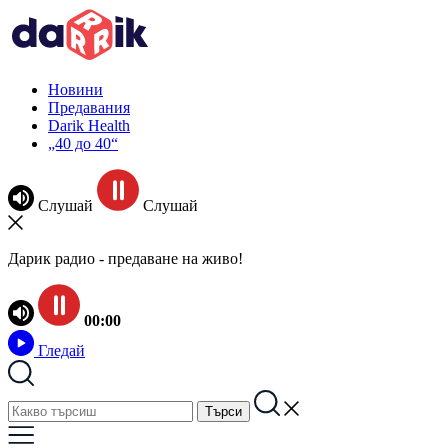
Новини
Предавания
Darik Health
„40 до 40“
Слушай
Слушай
Дарик радио - предаване на живо!
00:00
Гледай