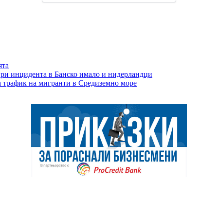
ята
ри инцидента в Банско имало и нидерландци
а трафик на мигранти в Средиземно море