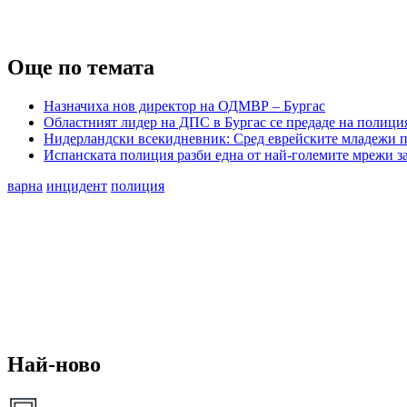
Още по темата
Назначиха нов директор на ОДМВР – Бургас
Областният лидер на ДПС в Бургас се предаде на полици
Нидерландски всекидневник: Сред еврейските младежи п
Испанската полиция разби една от най-големите мрежи з
варна
инцидент
полиция
Най-ново