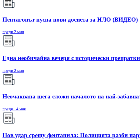
Пентагонът пусна нови досиета за НЛО (ВИДЕО)
преди 2 мин
Една необичайна вечеря с исторически препратки
преди 2 мин
Неочаквана шега сложи началото на най-забавнат
преди 14 мин
Нов удар срещу фентанила: Полицията разби н