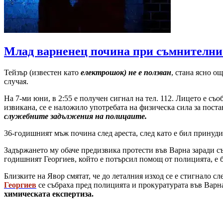
Млад варненец почина при съмнителни о
Тейзър (известен като
електрошок) не е ползван
, стана ясно о
случая.
На 7-ми юни, в 2:55 е получен сигнал на тел. 112. Лицето е съ
извикана, се е наложило употребата на физическа сила за пост
служебните задължения на полицаите.
36-годишният мъж почина след ареста, след като е бил принуди
Задържането му обаче предизвика протести във Варна заради съ
годишният Георгиев, който е потърсил помощ от полицията, е б
Близките на Явор смятат, че до леталния изход се е стигнало сл
Георгиев
се събраха пред полицията и прокуратурата във Варна,
химическата експертиза.