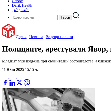
Спорт
Darik Health
„40 до 40“
Дарик
|
Новини
|
Водещи новини
Полицаите, арестували Явор, 
Младият мъж издъхна при съмнителни обстоятелства, а близкит
11 Юни 2025 15:15 ч.