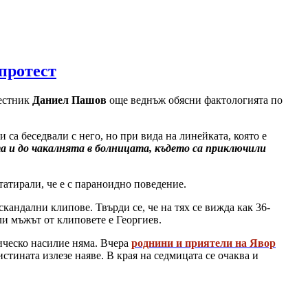
протест
местник
Даниел Пашов
още веднъж обясни фактологията по
 са беседвали с него, но при вида на линейката, която е
та и до чакалнята в болницата, където са приключили
татирали, че е с параноидно поведение.
андални клипове. Твърди се, че на тях се вижда как 36-
ли мъжът от клиповете е Георгиев.
зическо насилие няма. Вчера
роднини и приятели на Явор
стината излезе наяве. В края на седмицата се очаква и