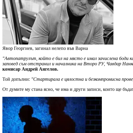
Явор Георгиев, загинал нелепо във Варна
"Автопатрулът, който е бил на място е имал зачислена боди ка
заповед съм отстранил и началника на Второ РУ, Чавдар Нанк
комисар Андрей Ангелов.
Той допълни:
"Стартирала е цялостна и безкомпромисна провер
От думите му стана ясно, че има и други записи, които ще бъда