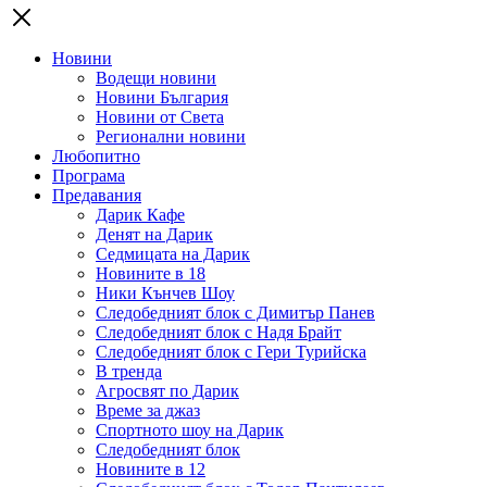
Новини
Водещи новини
Новини България
Новини от Света
Регионални новини
Любопитно
Програма
Предавания
Дарик Кафе
Денят на Дарик
Седмицата на Дарик
Новините в 18
Ники Кънчев Шоу
Следобедният блок с Димитър Панев
Следобедният блок с Надя Брайт
Следобедният блок с Гери Турийска
В тренда
Агросвят по Дарик
Време за джаз
Спортното шоу на Дарик
Следобедният блок
Новините в 12