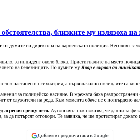
бстоятелства, близките му излязоха на 
ще от думите на директора на варненската полиция. Неговият за
общило, за инцидент около блока. Пристигналите на място полицаи
авянето на белезниците. По думите му
Явор е вървял до линейка
телно настанен в психиатрия, а първоначално полицаите са конс
мнения за полицейско насилие. В мрежата бяха разпространени ск
ит от служители на реда. Към момента обаче не е потвърдено да
ед
агресия срещу него.
Аутопсията пък показва, че данни за фи
 за да потърсят отговори. Те заявиха, че ще протестират докато и
Добави в предпочитани в Google