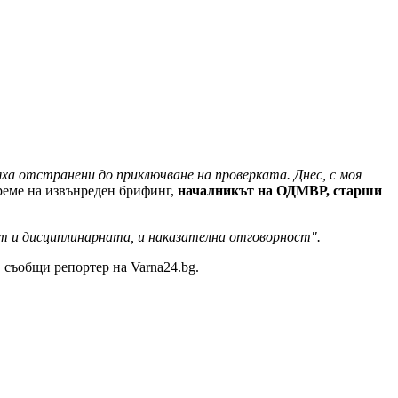
яха отстранени до приключване на проверката. Днес, с моя
реме на извънреден брифинг,
началникът на ОДМВР, старши
ат и дисциплинарната, и наказателна отговорност".
, съобщи репортер на Varna24.bg.