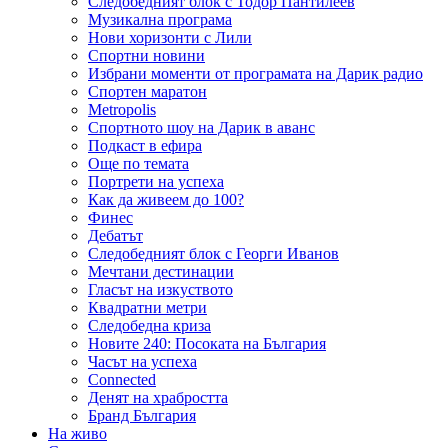
Следобедният блок с Тодор Пантилеев
Музикална програма
Нови хоризонти с Лили
Спортни новини
Избрани моменти от програмата на Дарик радио
Спортен маратон
Metropolis
Спортното шоу на Дарик в аванс
Подкаст в ефира
Още по темата
Портрети на успеха
Как да живеем до 100?
Финес
Дебатът
Следобедният блок с Георги Иванов
Мечтани дестинации
Гласът на изкуството
Квадратни метри
Следобедна криза
Новите 240: Посоката на България
Часът на успеха
Connected
Денят на храбростта
Бранд България
На живо