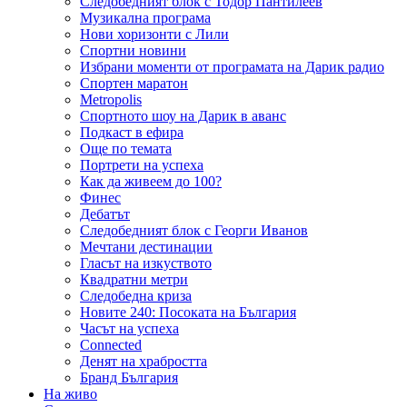
Следобедният блок с Тодор Пантилеев
Музикална програма
Нови хоризонти с Лили
Спортни новини
Избрани моменти от програмата на Дарик радио
Спортен маратон
Metropolis
Спортното шоу на Дарик в аванс
Подкаст в ефира
Още по темата
Портрети на успеха
Как да живеем до 100?
Финес
Дебатът
Следобедният блок с Георги Иванов
Мечтани дестинации
Гласът на изкуството
Квадратни метри
Следобедна криза
Новите 240: Посоката на България
Часът на успеха
Connected
Денят на храбростта
Бранд България
На живо