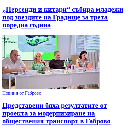
„Персеиди и китари“ събира младежи
под звездите на Градище за трета
поредна година
Новини от Габрово
Представени бяха резултатите от
проекта за модернизиране на
обществения транспорт в Габрово