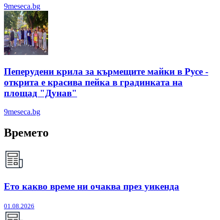
9meseca.bg
Пеперудени крила за кърмещите майки в Русе -
открита е красива пейка в градинката на
площад "Дунав"
9meseca.bg
Времето
Ето какво време ни очаква през уикенда
01.08.2026