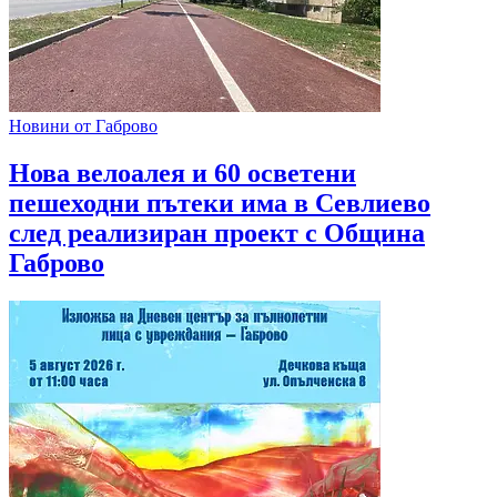
Новини от Габрово
Нова велоалея и 60 осветени
пешеходни пътеки има в Севлиево
след реализиран проект с Община
Габрово