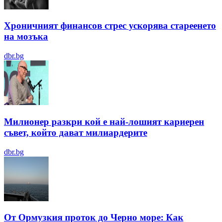
Хроничният финансов стрес ускорява стареенето
на мозъка
dbr.bg
Милионер разкри кой е най-лошият кариерен
съвет, който дават милиардерите
dbr.bg
От Ормузкия проток до Черно море: Как