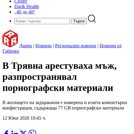
Спорт
Darik Health
„40 до 40“
Дарик
|
Новини
|
Регионални новини
|
Новини от
Габрово
В Трявна арестуваха мъж,
разпространявал
порнографски материали
В жилището на задържания е намерена и иззета компютърна
конфигурация, съдържаща 77 GB порнографски материали
12 Юни 2026 10:45 ч.