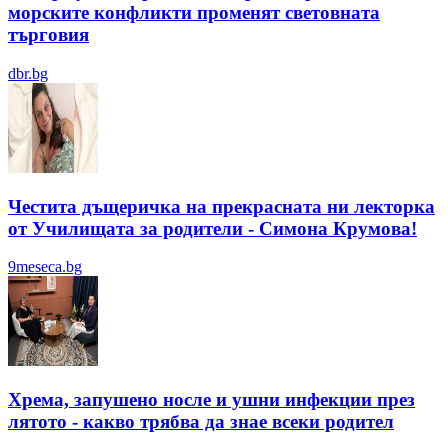
морските конфликти променят световната
търговия
dbr.bg
Честита дъщеричка на прекрасната ни лекторка
от Училищата за родители - Симона Крумова!
9meseca.bg
Хрема, запушено носле и ушни инфекции през
лятотo - какво трябва да знае всеки родител