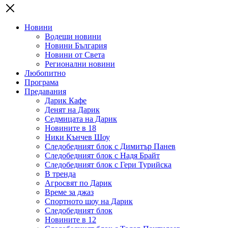
Новини
Водещи новини
Новини България
Новини от Света
Регионални новини
Любопитно
Програма
Предавания
Дарик Кафе
Денят на Дарик
Седмицата на Дарик
Новините в 18
Ники Кънчев Шоу
Следобедният блок с Димитър Панев
Следобедният блок с Надя Брайт
Следобедният блок с Гери Турийска
В тренда
Агросвят по Дарик
Време за джаз
Спортното шоу на Дарик
Следобедният блок
Новините в 12