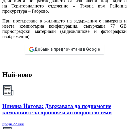
Действията по разследването са извършени под надзора
на Териториалното отделение – Трявна към Районна
прокуратура – Габрово.
При претърсване в жилището на задържания е намерена и
иззета компютърна конфигурация, съдържаща 77 GB
порнографски материали (видеоклипове и фотографски
изображения).
Добави в предпочитани в Google
Най-ново
Илияна Йотова: Държавата да подпомогне
компаниите за дронове и антидрон системи
преди 22 мин