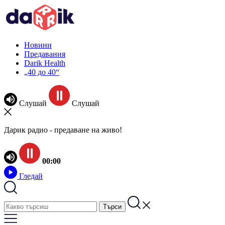
Новини
Предавания
Darik Health
„40 до 40“
Слушай
Слушай
Дарик радио - предаване на живо!
00:00
Гледай