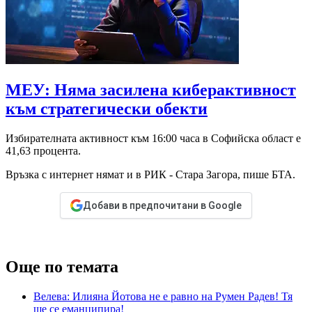
МЕУ: Няма засилена киберактивност
към стратегически обекти
Избирателната активност към 16:00 часа в Софийска област е
41,63 процента.
Връзка с интернет нямат и в РИК - Стара Загора, пише БТА.
Добави в предпочитани в Google
Още по темата
Велева: Илияна Йотова не е равно на Румен Радев! Тя
ще се еманципира!