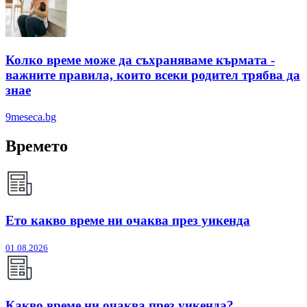
Колко време може да съхраняваме кърмата -
важните правила, които всеки родител трябва да
знае
9meseca.bg
Времето
Ето какво време ни очаква през уикенда
01.08.2026
Какво време ни очаква през уикенда?