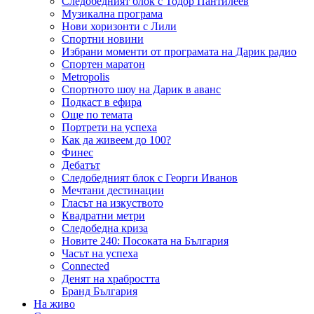
Следобедният блок с Тодор Пантилеев
Музикална програма
Нови хоризонти с Лили
Спортни новини
Избрани моменти от програмата на Дарик радио
Спортен маратон
Metropolis
Спортното шоу на Дарик в аванс
Подкаст в ефира
Още по темата
Портрети на успеха
Как да живеем до 100?
Финес
Дебатът
Следобедният блок с Георги Иванов
Мечтани дестинации
Гласът на изкуството
Квадратни метри
Следобедна криза
Новите 240: Посоката на България
Часът на успеха
Connected
Денят на храбростта
Бранд България
На живо