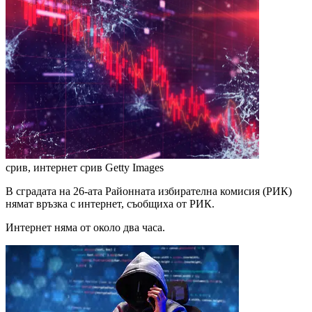
срив, интернет срив
Getty Images
В сградата на 26-ата Районната избирателна комисия (РИК)
нямат връзка с интернет, съобщиха от РИК.
Интернет няма от около два часа.