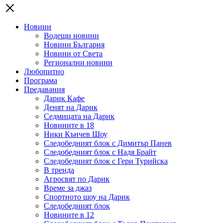
Новини
Водещи новини
Новини България
Новини от Света
Регионални новини
Любопитно
Програма
Предавания
Дарик Кафе
Денят на Дарик
Седмицата на Дарик
Новините в 18
Ники Кънчев Шоу
Следобедният блок с Димитър Панев
Следобедният блок с Надя Брайт
Следобедният блок с Гери Турийска
В тренда
Агросвят по Дарик
Време за джаз
Спортното шоу на Дарик
Следобедният блок
Новините в 12