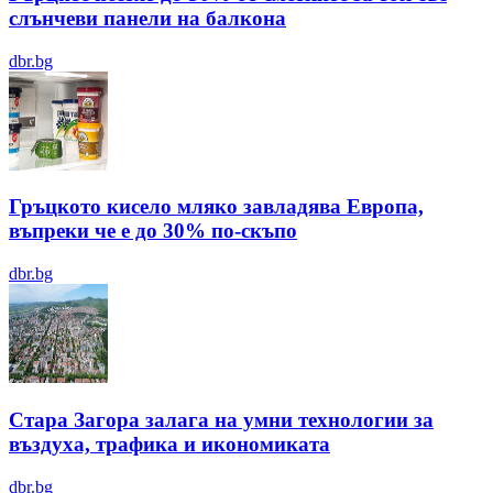
слънчеви панели на балкона
dbr.bg
Гръцкото кисело мляко завладява Европа,
въпреки че е до 30% по-скъпо
dbr.bg
Стара Загора залага на умни технологии за
въздуха, трафика и икономиката
dbr.bg