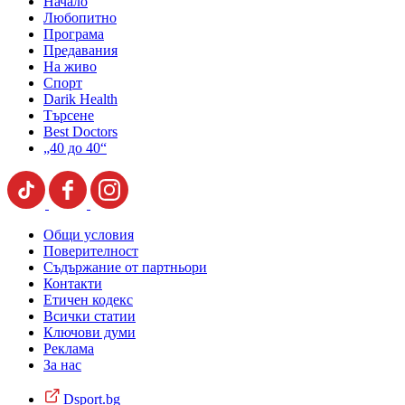
Начало
Любопитно
Програма
Предавания
На живо
Спорт
Darik Health
Търсене
Best Doctors
„40 до 40“
Общи условия
Поверителност
Съдържание от партньори
Контакти
Етичен кодекс
Всички статии
Ключови думи
Реклама
За нас
Dsport.bg