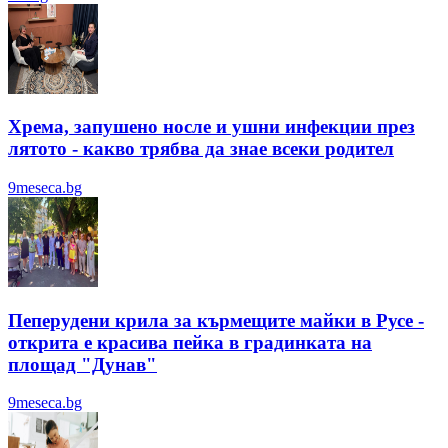
Хрема, запушено носле и ушни инфекции през
лятотo - какво трябва да знае всеки родител
9meseca.bg
Пеперудени крила за кърмещите майки в Русе -
открита е красива пейка в градинката на
площад "Дунав"
9meseca.bg