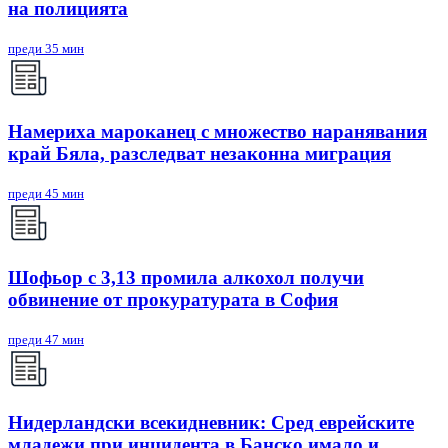
на полицията
преди 35 мин
Намериха мароканец с множество наранявания
край Бяла, разследват незаконна миграция
преди 45 мин
Шофьор с 3,13 промила алкохол получи
обвинение от прокуратурата в София
преди 47 мин
Нидерландски всекидневник: Сред еврейските
младежи при инцидента в Банско имало и