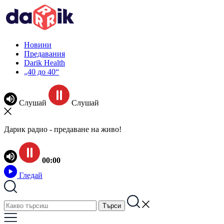
Новини
Предавания
Darik Health
„40 до 40“
Слушай
Слушай
Дарик радио - предаване на живо!
00:00
Гледай