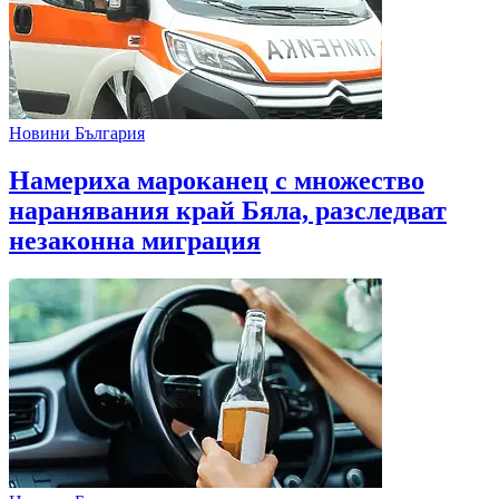
Новини България
Намериха мароканец с множество
наранявания край Бяла, разследват
незаконна миграция