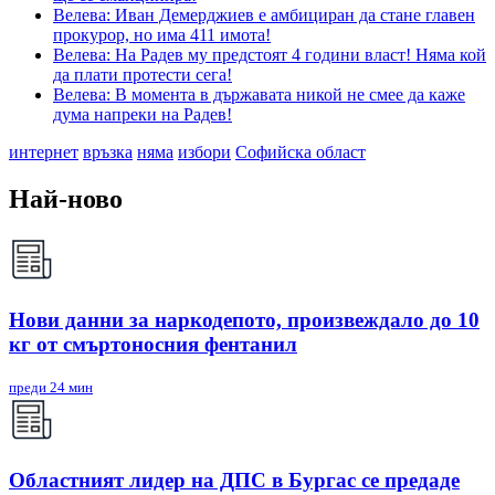
Велева: Иван Демерджиев е амбициран да стане главен
прокурор, но има 411 имота!
Велева: На Радев му предстоят 4 години власт! Няма кой
да плати протести сега!
Велева: В момента в държавата никой не смее да каже
дума напреки на Радев!
интернет
връзка
няма
избори
Софийска област
Най-ново
Нови данни за наркодепото, произвеждало до 10
кг от смъртоносния фентанил
преди 24 мин
Областният лидер на ДПС в Бургас се предаде