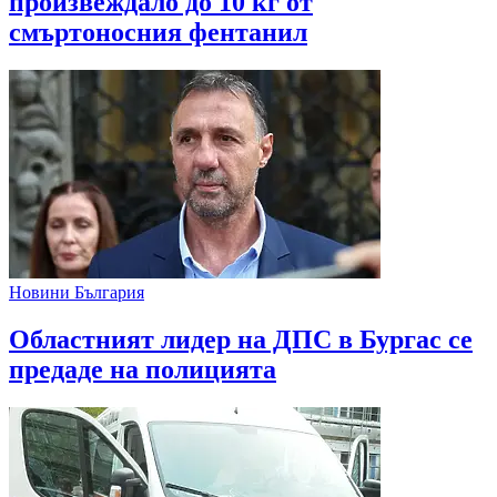
произвеждало до 10 кг от
смъртоносния фентанил
Новини България
Областният лидер на ДПС в Бургас се
предаде на полицията