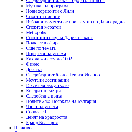
Следобедният блок с Тодор Пантилеев
Музикална програма
Нови хоризонти с Лили
Спортни новини
Избрани моменти от програмата на Дарик радио
Спортен маратон
Metropolis
Спортното шоу на Дарик в аванс
Подкаст в ефира
Още по темата
Портрети на успеха
Как да живеем до 100?
Финес
Дебатът
Следобедният блок с Георги Иванов
Мечтани дестинации
Гласът на изкуството
Квадратни метри
Следобедна криза
Новите 240: Посоката на България
Часът на успеха
Connected
Денят на храбростта
Бранд България
На живо