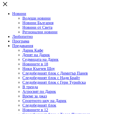
Новини
Водещи новини
Новини България
Новини от Света
Регионални новини
Любопитно
Програма
Предавания
Дарик Кафе
Денят на Дарик
Седмицата на Дарик
Новините в 18
Ники Кънчев Шоу
Следобедният блок с Димитър Панев
Следобедният блок с Надя Брайт
Следобедният блок с Гери Турийска
В тренда
Агросвят по Дарик
Време за джаз
Спортното шоу на Дарик
Следобедният блок
Новините в 12