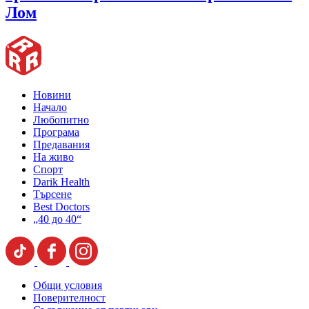
Лом
Новини
Начало
Любопитно
Програма
Предавания
На живо
Спорт
Darik Health
Търсене
Best Doctors
„40 до 40“
Общи условия
Поверителност