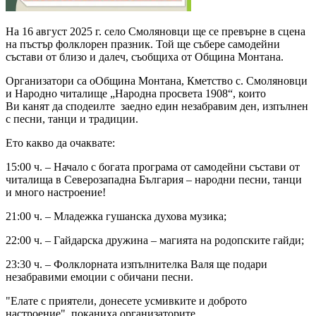
На 16 август 2025 г. село Смоляновци ще се превърне в сцена
на пъстър фолклорен празник. Той ще събере самодейни
състави от близо и далеч, съобщиха от Община Монтана.
Организатори са оОбщина Монтана, Кметство с. Смоляновци
и Народно читалище „Народна просвета 1908“, които
Ви канят да сподеилте заедно един незабравим ден, изпълнен
с песни, танци и традиции.
Ето какво да очаквате:
15:00 ч. – Начало с богата програма от самодейни състави от
читалища в Северозападна България – народни песни, танци
и много настроение!
21:00 ч. – Младежка гушанска духова музика;
22:00 ч. – Гайдарска дружина – магията на родопските гайди;
23:30 ч. – Фолклорната изпълнителка Валя ще подари
незабравими емоции с обичани песни.
"Елате с приятели, донесете усмивките и доброто
настроение", поканиха организаторите.