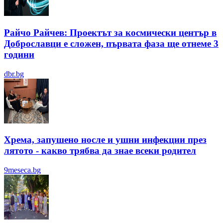
Райчо Райчев: Проектът за космически център в
Доброславци е сложен, първата фаза ще отнеме 3
години
dbr.bg
Хрема, запушено носле и ушни инфекции през
лятотo - какво трябва да знае всеки родител
9meseca.bg