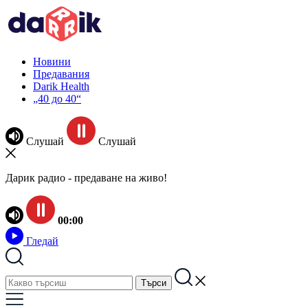
Новини
Предавания
Darik Health
„40 до 40“
Слушай
Слушай
Дарик радио - предаване на живо!
00:00
Гледай