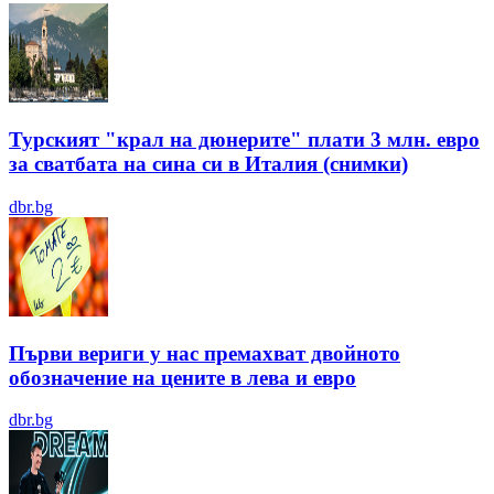
Турският "крал на дюнерите" плати 3 млн. евро
за сватбата на сина си в Италия (снимки)
dbr.bg
Първи вериги у нас премахват двойното
обозначение на цените в лева и евро
dbr.bg