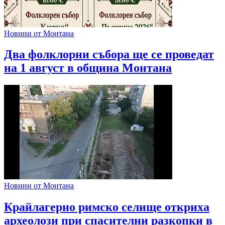
Новини от Монтана
Два фолклорни събора ще се проведат
на 1 август в община Монтана
Новини от Монтана
Крайлагерно римско селище откриха
археолози при спасителни разкопки в