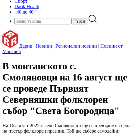
Спорт
Darik Health
„40 до 40“
Дарик
|
Новини
|
Регионални новини
|
Новини от
Монтана
В монтанското с.
Смоляновци на 16 август ще
се проведе Първият
Северняшки фолклорен
събор "Света Богородица"
На 16 август 2025 г. село Смоляновци ще се превърне в сцена
на пъстър фолклорен празник. Той ще събере самодейни