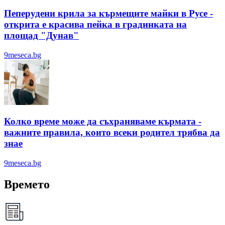
Пеперудени крила за кърмещите майки в Русе -
открита е красива пейка в градинката на
площад "Дунав"
9meseca.bg
Колко време може да съхраняваме кърмата -
важните правила, които всеки родител трябва да
знае
9meseca.bg
Времето