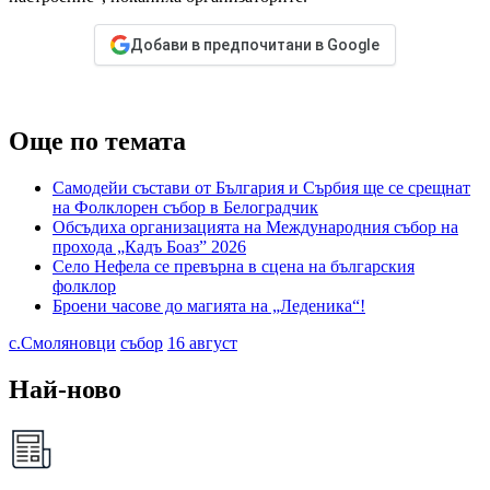
Добави в предпочитани в Google
Още по темата
Самодейи състави от България и Сърбия ще се срещнат
на Фолклорен събор в Белоградчик
Обсъдиха организацията на Международния събор на
прохода „Кадъ Боаз” 2026
Село Нефела се превърна в сцена на българския
фолклор
Броени часове до магията на „Леденика“!
с.Смоляновци
събор
16 август
Най-ново