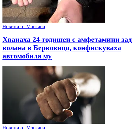
Новини от Монтана
Хванаха 24-годишен с амфетамини зад
волана в Берковица, конфискуваха
автомобила му
Новини от Монтана