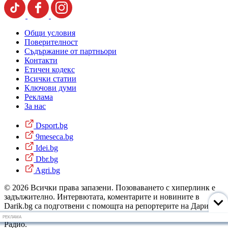
Общи условия
Поверителност
Съдържание от партньори
Контакти
Етичен кодекс
Всички статии
Ключови думи
Реклама
За нас
Dsport.bg
9meseca.bg
Idei.bg
Dbr.bg
Agri.bg
© 2026 Всички права запазени. Позоваването с хиперлинк е
задължително. Интервютата, коментарите и новините в
Darik.bg са подготвени с помощта на репортерите на Дарик
Радио и новинарските емисии на радиото. Снимки: Дарик
РЕКЛАМА
Радио.