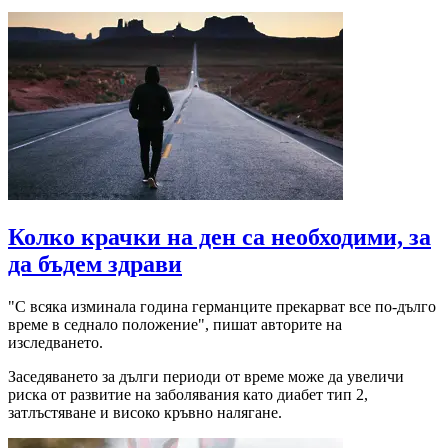
Колко крачки на ден са необходими, за
да бъдем здрави
"С всяка изминала година германците прекарват все по-дълго
време в седнало положение", пишат авторите на
изследването.
Заседяването за дълги периоди от време може да увеличи
риска от развитие на заболявания като диабет тип 2,
затлъстяване и високо кръвно налягане.