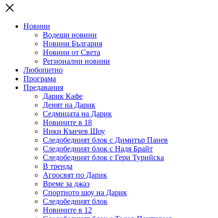
Новини
Водещи новини
Новини България
Новини от Света
Регионални новини
Любопитно
Програма
Предавания
Дарик Кафе
Денят на Дарик
Седмицата на Дарик
Новините в 18
Ники Кънчев Шоу
Следобедният блок с Димитър Панев
Следобедният блок с Надя Брайт
Следобедният блок с Гери Турийска
В тренда
Агросвят по Дарик
Време за джаз
Спортното шоу на Дарик
Следобедният блок
Новините в 12