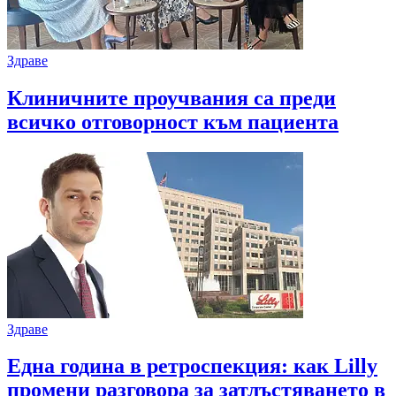
Здраве
Клиничните проучвания са преди
всичко отговорност към пациента
Здраве
Една година в ретроспекция: как Lilly
промени разговора за затлъстяването в