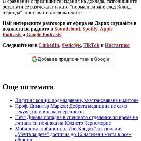
В сравнение с предишните издания на доклада, тазгодишните
резултати се разглеждат и като "нормализиране след Ковид
периода", допълват изследователите.
Най-интересните разговори от ефира на Дарик слушайте в
подкаста на радиото в
Soundcloud
,
Spotify
,
Apple
Podcasts
и
Google Podcasts
Следвайте ни в
LinkedIn
,
Фейсбук
,
TikTok
и
Инстаграм
Добави в предпочитани в Google
Още по темата
Лифтинг конци: подмладяване, възстановяване и митове
Проф. Димитър Марков: Добрата медицина не само
лекува, но и връща увереността
Петя Дикова попадна в спешното отделение по време на
лятната си почивка на Южното Черноморие
Мобилният кабинет на „Изи Кредит“ и фондация
„Мечта за дете“ достигна до 16 населени места в осем
общини