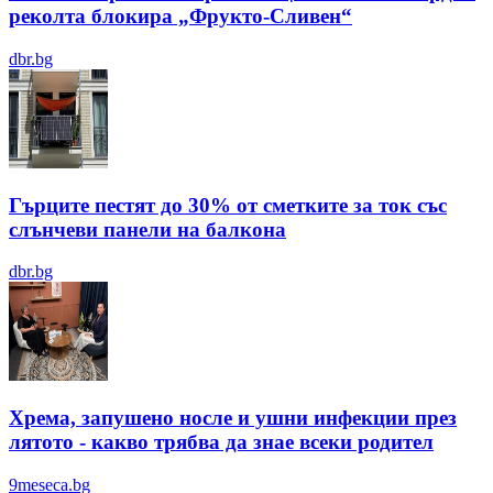
реколта блокира „Фрукто-Сливен“
dbr.bg
Гърците пестят до 30% от сметките за ток със
слънчеви панели на балкона
dbr.bg
Хрема, запушено носле и ушни инфекции през
лятотo - какво трябва да знае всеки родител
9meseca.bg