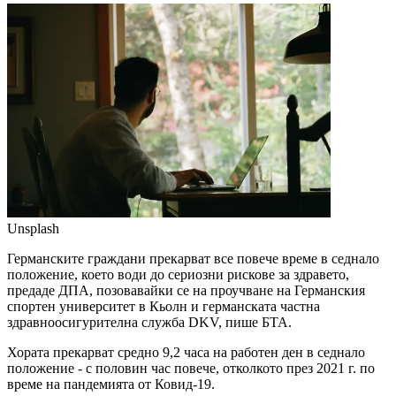
Unsplash
Германските граждани прекарват все повече време в седнало
положение, което води до сериозни рискове за здравето,
предаде ДПА, позовавайки се на проучване на Германския
спортен университет в Кьолн и германската частна
здравноосигурителна служба DKV, пише БТА.
Хората прекарват средно 9,2 часа на работен ден в седнало
положение - с половин час повече, отколкото през 2021 г. по
време на пандемията от Ковид-19.