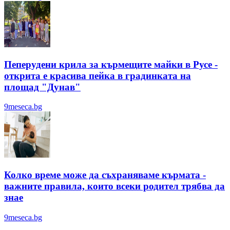
Пеперудени крила за кърмещите майки в Русе -
открита е красива пейка в градинката на
площад "Дунав"
9meseca.bg
Колко време може да съхраняваме кърмата -
важните правила, които всеки родител трябва да
знае
9meseca.bg