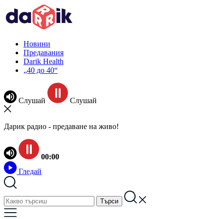
Новини
Предавания
Darik Health
„40 до 40“
Слушай
Слушай
Дарик радио - предаване на живо!
00:00
Гледай