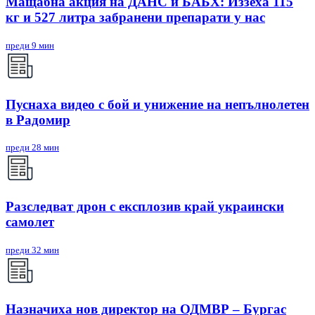
Мащабна акция на ДАНС и БАБХ: Иззеха 115
кг и 527 литра забранени препарати у нас
преди 9 мин
Пуснаха видео с бой и унижение на непълнолетен
в Радомир
преди 28 мин
Разследват дрон с експлозив край украински
самолет
преди 32 мин
Назначиха нов директор на ОДМВР – Бургас