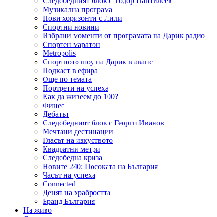
Следобедният блок с Тодор Пантилеев
Музикална програма
Нови хоризонти с Лили
Спортни новини
Избрани моменти от програмата на Дарик радио
Спортен маратон
Metropolis
Спортното шоу на Дарик в аванс
Подкаст в ефира
Още по темата
Портрети на успеха
Как да живеем до 100?
Финес
Дебатът
Следобедният блок с Георги Иванов
Мечтани дестинации
Гласът на изкуството
Квадратни метри
Следобедна криза
Новите 240: Посоката на България
Часът на успеха
Connected
Денят на храбростта
Бранд България
На живо