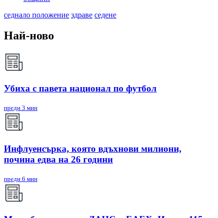
седнало положение
здраве
седене
Най-ново
Убиха с павета национал по футбол
преди 3 мин
Инфлуенсърка, която вдъхнови милиони,
почина едва на 26 години
преди 6 мин