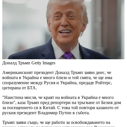
Доналд Тръмп
Getty Images
Американският президент Доналд Тръмп заяви днес, че
войната в Украйна е много близо и той смята, че ще има
споразумение между Русия и Украйна, предаде Ройтерс,
цитирана от БТА.
"Наистина мисля, че краят на войната в Украйна е много
близо", каза Тръмп пред репортери на тръгване от Белия дом
за посещението си в Китай. С това той повтори казаното от
руския президент Владимир Путин в събота.
Тръмп заяви също, че ще работи за освобождаването на