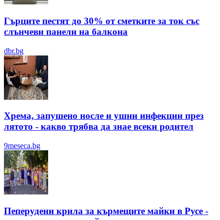
Гърците пестят до 30% от сметките за ток със
слънчеви панели на балкона
dbr.bg
Хрема, запушено носле и ушни инфекции през
лятотo - какво трябва да знае всеки родител
9meseca.bg
Пеперудени крила за кърмещите майки в Русе -