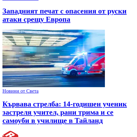
Западният печат с опасения от руски
атаки срещу Европа
Новини от Света
Кървава стрелба: 14-годишен ученик
застреля учител, рани трима и се
самоуби в училище в Тайланд