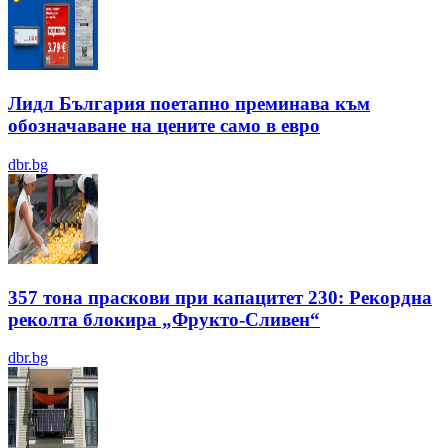
Лидл България поетапно преминава към
обозначаване на цените само в евро
dbr.bg
357 тона праскови при капацитет 230: Рекордна
реколта блокира „Фрукто-Сливен“
dbr.bg