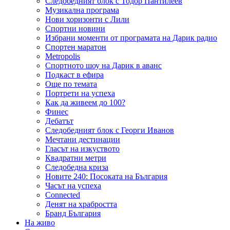
Следобедният блок с Тодор Пантилеев
Музикална програма
Нови хоризонти с Лили
Спортни новини
Избрани моменти от програмата на Дарик радио
Спортен маратон
Metropolis
Спортното шоу на Дарик в аванс
Подкаст в ефира
Още по темата
Портрети на успеха
Как да живеем до 100?
Финес
Дебатът
Следобедният блок с Георги Иванов
Мечтани дестинации
Гласът на изкуството
Квадратни метри
Следобедна криза
Новите 240: Посоката на България
Часът на успеха
Connected
Денят на храбростта
Бранд България
На живо