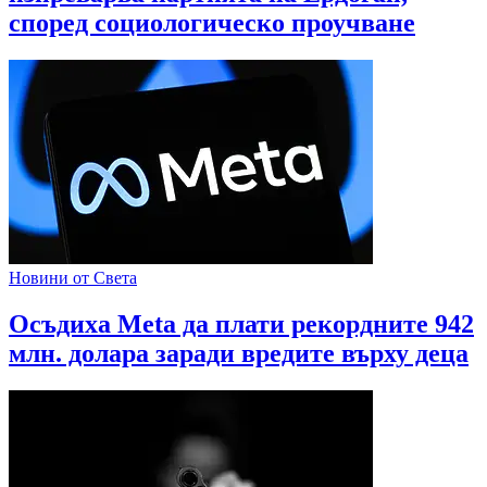
според социологическо проучване
Новини от Света
Осъдиха Meta да плати рекордните 942
млн. долара заради вредите върху деца