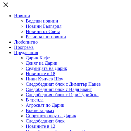
Новини
Водещи новини
Новини България
Новини от Света
Регионални новини
Любопитно
Програма
Предавания
Дарик Кафе
Денят на Дарик
Седмицата на Дарик
Новините в 18
Ники Кънчев Шоу
Следобедният блок с Димитър Панев
Следобедният блок с Надя Брайт
Следобедният блок с Гери Турийска
В тренда
Агросвят по Дарик
Време за джаз
Спортното шоу на Дарик
Следобедният блок
Новините в 12