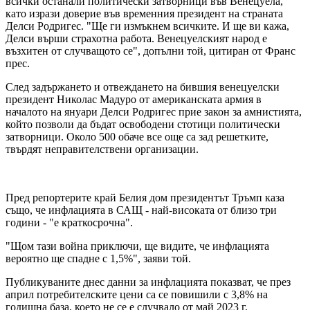
всички останали политически затворници във Венецуела,
като изрази доверие във временния президент на страната
Делси Родригес. "Ще ги измъкнем всичките. И ще ви кажа,
Делси върши страхотна работа. Венецуелският народ е
възхитен от случващото се", допълни той, цитиран от Франс
прес.
След задържането и отвеждането на бившия венецуелски
президент Николас Мадуро от американската армия в
началото на януари Делси Родригес прие закон за амнистията,
който позволи да бъдат освободени стотици политически
затворници. Около 500 обаче все още са зад решетките,
твърдят неправителствени организации.
Пред репортерите край Белия дом президентът Тръмп каза
също, че инфлацията в САЩ - най-високата от близо три
години - "е краткосрочна".
"Щом тази война приключи, ще видите, че инфлацията
вероятно ще спадне с 1,5%", заяви той.
Публикуваните днес данни за инфлацията показват, че през
април потребителските цени са се повишили с 3,8% на
годишна база, което не се е случвало от май 2023 г.