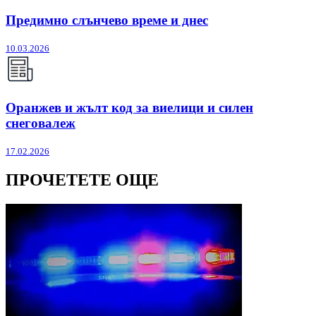
Предимно слънчево време и днес
10.03.2026
Оранжев и жълт код за виелици и силен
снеговалеж
17.02.2026
ПРОЧЕТЕТЕ ОЩЕ