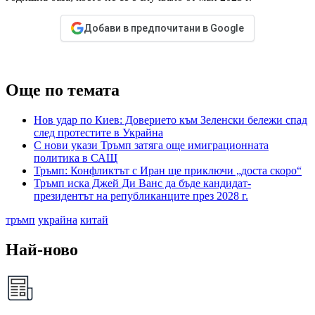
Добави в предпочитани в Google
Още по темата
Нов удар по Киев: Доверието към Зеленски бележи спад
след протестите в Украйна
С нови укази Тръмп затяга още имиграционната
политика в САЩ
Тръмп: Конфликтът с Иран ще приключи „доста скоро“
Тръмп иска Джей Ди Ванс да бъде кандидат-
президентът на републиканците през 2028 г.
тръмп
украйна
китай
Най-ново