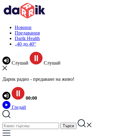
Новини
Предавания
Darik Health
„40 до 40“
Слушай
Слушай
Дарик радио - предаване на живо!
00:00
Гледай