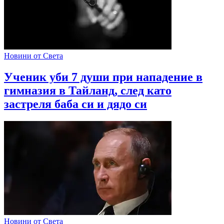
Новини от Света
Ученик уби 7 души при нападение в
гимназия в Тайланд, след като
застреля баба си и дядо си
Новини от Света