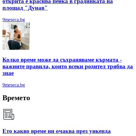
открита е красива пейка в градинката на
площад "Дунав"
9meseca.bg
Колко време може да съхраняваме кърмата -
важните правила, които всеки родител трябва да
знае
9meseca.bg
Времето
Ето какво време ни очаква през уикенда