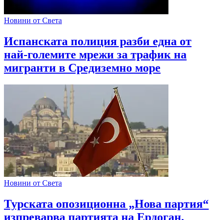
Новини от Света
Испанската полиция разби една от
най-големите мрежи за трафик на
мигранти в Средиземно море
Новини от Света
Турската опозиционна „Нова партия“
изпреварва партията на Ердоган,