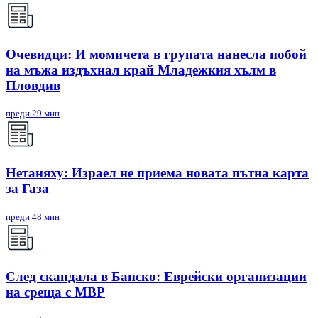
Очевидци: И момичета в групата нанесла побой
на мъжа издъхнал край Младежкия хълм в
Пловдив
преди 29 мин
Нетаняху: Израел не приема новата пътна карта
за Газа
преди 48 мин
След скандала в Банско: Eврейски организации
на среща с МВР