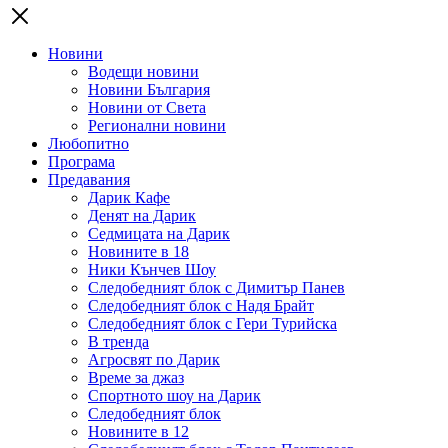
Новини
Водещи новини
Новини България
Новини от Света
Регионални новини
Любопитно
Програма
Предавания
Дарик Кафе
Денят на Дарик
Седмицата на Дарик
Новините в 18
Ники Кънчев Шоу
Следобедният блок с Димитър Панев
Следобедният блок с Надя Брайт
Следобедният блок с Гери Турийска
В тренда
Агросвят по Дарик
Време за джаз
Спортното шоу на Дарик
Следобедният блок
Новините в 12