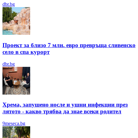
dbr.bg
Проект за близо 7 млн. евро превръща сливенско
село в спа курорт
dbr.bg
Хрема, запушено носле и ушни инфекции през
лятотo - какво трябва да знае всеки родител
9meseca.bg