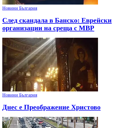
Новини България
След скандала в Банско: Eврейски
организации на среща с МВР
Новини България
Днес е Преображение Христово