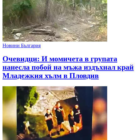
Новини България
Очевидци: И момичета в групата
нанесла побой на мъжа издъхнал край
Младежкия хълм в Пловдив