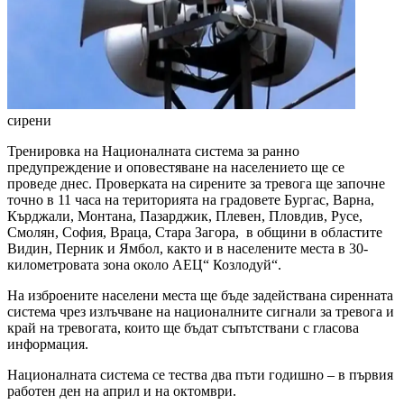
сирени
Тренировка на Националната система за ранно
предупреждение и оповестяване на населението ще се
проведе днес. Проверката на сирените за тревога ще започне
точно в 11 часа на територията на градовете Бургас, Варна,
Кърджали, Монтана, Пазарджик, Плевен, Пловдив, Русе,
Смолян, София, Враца, Стара Загора, в общини в областите
Видин, Перник и Ямбол, както и в населените места в 30-
километровата зона около АЕЦ“ Козлодуй“.
На изброените населени места ще бъде задействана сиренната
система чрез излъчване на националните сигнали за тревога и
край на тревогата, които ще бъдат съпътствани с гласова
информация.
Националната система се тества два пъти годишно – в първия
работен ден на април и на октомври.