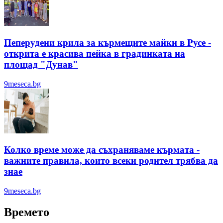
Пеперудени крила за кърмещите майки в Русе -
открита е красива пейка в градинката на
площад "Дунав"
9meseca.bg
Колко време може да съхраняваме кърмата -
важните правила, които всеки родител трябва да
знае
9meseca.bg
Времето