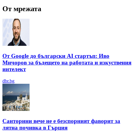
От мрежата
От Google до български AI стартъп: Иво
Мичоров за бъдещето на работата и изкуствения
интелект
dbr.bg
Санторини вече не е безспорният фаворит за
лятна почивка в Гърция