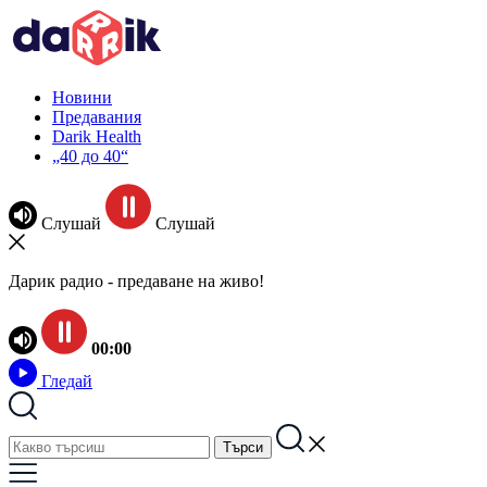
Новини
Предавания
Darik Health
„40 до 40“
Слушай
Слушай
Дарик радио - предаване на живо!
00:00
Гледай