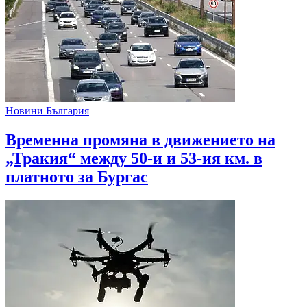
Новини България
Временна промяна в движението на
„Тракия“ между 50-и и 53-ия км. в
платното за Бургас