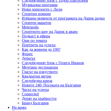
Следобедният блок с Тодор Пантилеев
Музикална програма
Нови хоризонти с Лили
Спортни новини
Избрани моменти от програмата на Дарик радио
Спортен маратон
Metropolis
Спортното шоу на Дарик в аванс
Подкаст в ефира
Още по темата
Портрети на успеха
Как да живеем до 100?
Финес
Дебатът
Следобедният блок с Георги Иванов
Мечтани дестинации
Гласът на изкуството
Квадратни метри
Следобедна криза
Новите 240: Посоката на България
Часът на успеха
Connected
Денят на храбростта
Бранд България
На живо