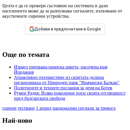
Целта е да се провери състояние на системата и дали
населението може да за разпознава сигналите, излъчвани от
акустичните сиренни устройства.
Добави в предпочитани в Google
Още по темата
Израел прехвана иранска ракета, насочена към
Йордания
Атрактивно пътешествие из скритата долина
организираха от Природен парк "Врачански Балкан"
Политиците и техните послания за деня на Ботев
Румен Радев: Всяко поколение носи своята отговорност
пред българската свобода
сирени
тестване
1 април
национални сигнали за тревога
Най-ново