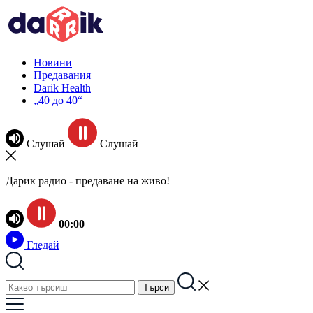
Новини
Предавания
Darik Health
„40 до 40“
Слушай
Слушай
Дарик радио - предаване на живо!
00:00
Гледай