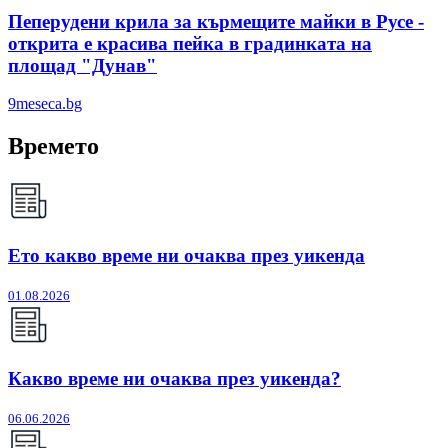
Пеперудени крила за кърмещите майки в Русе -
открита е красива пейка в градинката на
площад "Дунав"
9meseca.bg
Времето
Ето какво време ни очаква през уикенда
01.08.2026
Какво време ни очаква през уикенда?
06.06.2026