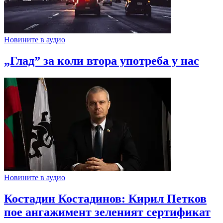
Новините в аудио
„Глад” за коли втора употреба у нас
Новините в аудио
Костадин Костадинов: Кирил Петков
пое ангажимент зеленият сертификат