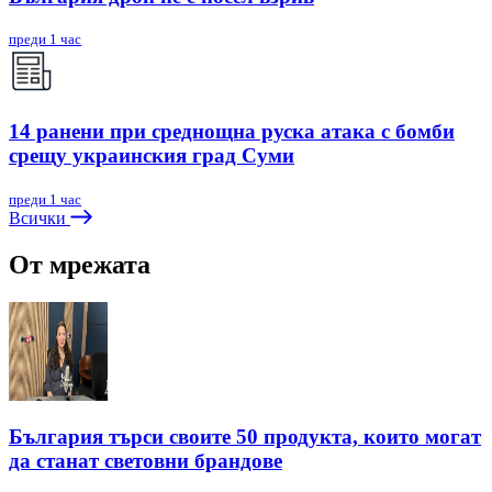
преди 1 час
14 ранени при среднощна руска атака с бомби
срещу украинския град Суми
преди 1 час
Всички
От мрежата
България търси своите 50 продукта, които могат
да станат световни брандове