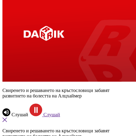
Свиренето и решаването на кръстословици забавят
развитието на болестта на Алцхаймер
Слушай
Слушай
Свиренето и решаването на кръстословици забавят