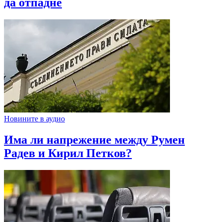
да отпадне
Новините в аудио
Има ли напрежение между Румен
Радев и Кирил Петков?