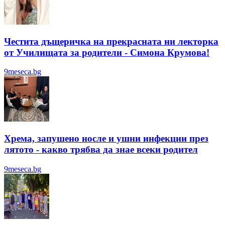
Честита дъщеричка на прекрасната ни лекторка
от Училищата за родители - Симона Крумова!
9meseca.bg
Хрема, запушено носле и ушни инфекции през
лятотo - какво трябва да знае всеки родител
9meseca.bg