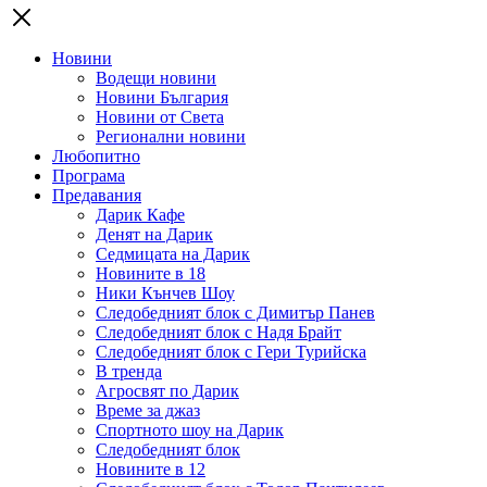
Новини
Водещи новини
Новини България
Новини от Света
Регионални новини
Любопитно
Програма
Предавания
Дарик Кафе
Денят на Дарик
Седмицата на Дарик
Новините в 18
Ники Кънчев Шоу
Следобедният блок с Димитър Панев
Следобедният блок с Надя Брайт
Следобедният блок с Гери Турийска
В тренда
Агросвят по Дарик
Време за джаз
Спортното шоу на Дарик
Следобедният блок
Новините в 12