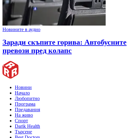
Новините в аудио
Заради скъпите горива: Автобусните
превози пред колапс
Новини
Начало
Любопитно
Програма
Предавания
На живо
Спорт
Darik Health
Търсене
Best Doctors