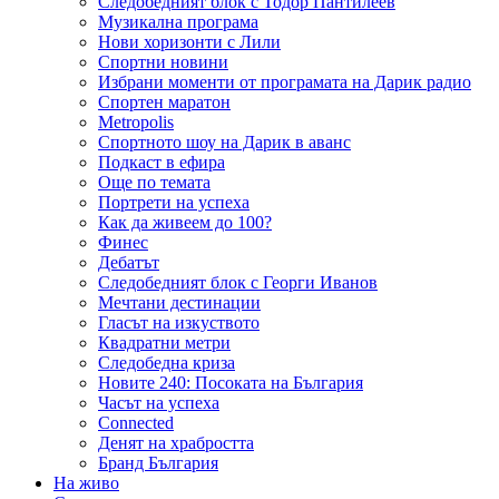
Следобедният блок с Тодор Пантилеев
Музикална програма
Нови хоризонти с Лили
Спортни новини
Избрани моменти от програмата на Дарик радио
Спортен маратон
Metropolis
Спортното шоу на Дарик в аванс
Подкаст в ефира
Още по темата
Портрети на успеха
Как да живеем до 100?
Финес
Дебатът
Следобедният блок с Георги Иванов
Мечтани дестинации
Гласът на изкуството
Квадратни метри
Следобедна криза
Новите 240: Посоката на България
Часът на успеха
Connected
Денят на храбростта
Бранд България
На живо