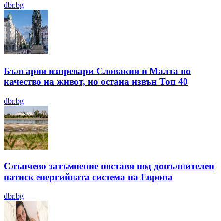
dbr.bg
България изпревари Словакия и Малта по
качество на живот, но остана извън Топ 40
dbr.bg
Слънчево затъмнение поставя под допълнителен
натиск енергийната система на Европа
dbr.bg