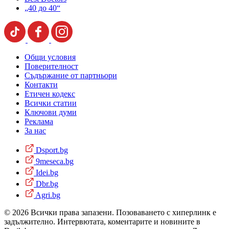
„40 до 40“
Общи условия
Поверителност
Съдържание от партньори
Контакти
Етичен кодекс
Всички статии
Ключови думи
Реклама
За нас
Dsport.bg
9meseca.bg
Idei.bg
Dbr.bg
Agri.bg
© 2026 Всички права запазени. Позоваването с хиперлинк е
задължително. Интервютата, коментарите и новините в