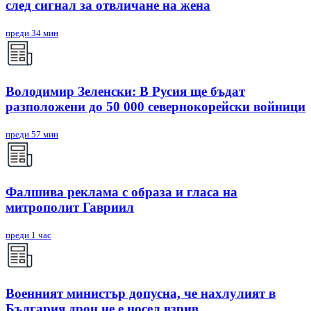
след сигнал за отвличане на жена
преди 34 мин
Володимир Зеленски: В Русия ще бъдат
разположени до 50 000 севернокорейски войници
преди 57 мин
Фалшива реклама с образа и гласа на
митрополит Гавриил
преди 1 час
Военният министър допусна, че нахлулият в
България дрон не е носел взрив