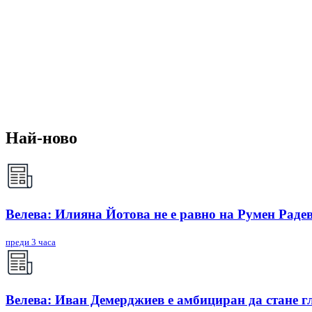
Най-ново
Велева: Илияна Йотова не е равно на Румен Радев
преди 3 часа
Велева: Иван Демерджиев е амбициран да стане г