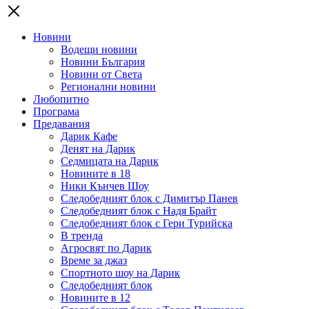
Новини
Водещи новини
Новини България
Новини от Света
Регионални новини
Любопитно
Програма
Предавания
Дарик Кафе
Денят на Дарик
Седмицата на Дарик
Новините в 18
Ники Кънчев Шоу
Следобедният блок с Димитър Панев
Следобедният блок с Надя Брайт
Следобедният блок с Гери Турийска
В тренда
Агросвят по Дарик
Време за джаз
Спортното шоу на Дарик
Следобедният блок
Новините в 12