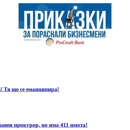
! Тя ще се еманципира!
лавен прокурор, но има 411 имота!