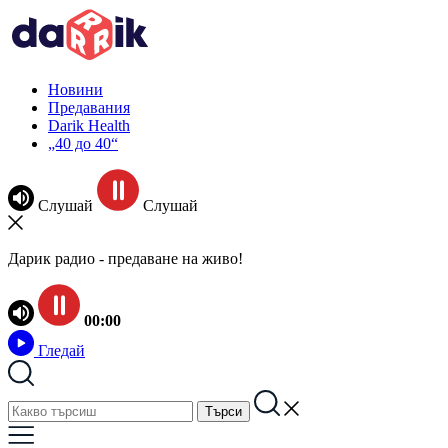
Новини
Предавания
Darik Health
„40 до 40“
Слушай
Слушай
Дарик радио - предаване на живо!
00:00
Гледай