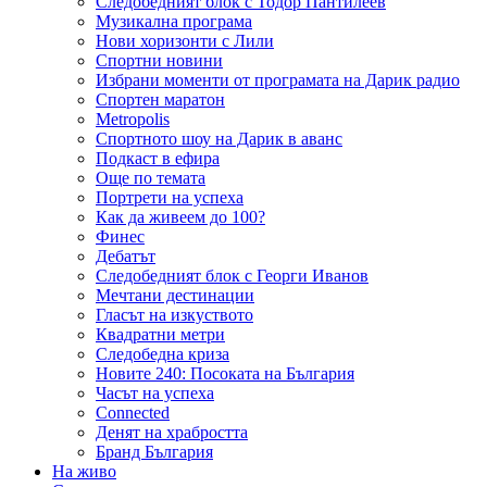
Следобедният блок с Тодор Пантилеев
Музикална програма
Нови хоризонти с Лили
Спортни новини
Избрани моменти от програмата на Дарик радио
Спортен маратон
Metropolis
Спортното шоу на Дарик в аванс
Подкаст в ефира
Още по темата
Портрети на успеха
Как да живеем до 100?
Финес
Дебатът
Следобедният блок с Георги Иванов
Мечтани дестинации
Гласът на изкуството
Квадратни метри
Следобедна криза
Новите 240: Посоката на България
Часът на успеха
Connected
Денят на храбростта
Бранд България
На живо