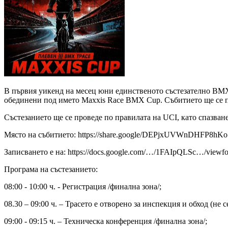
В първия уикенд на месец юни единственото състезателно BMX т
обединени под името Maxxis Race BMX Cup. Събитието ще се пр
Състезанието ще се проведе по правилата на UCI, като спазван
Място на събитието: https://share.google/DEPjxUVWnDHFP8hKo
Записването е на: https://docs.google.com/…/1FAIpQLSc…/viewf
Програма на състезанието:
08:00 - 10:00 ч. - Регистрация /финална зона/;
08.30 – 09:00 ч. – Трасето е отворено за инспекция и обход (не 
09:00 - 09:15 ч. – Техническа конференция /финална зона/;