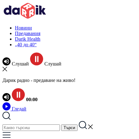
Новини
Предавания
Darik Health
„40 до 40“
Слушай
Слушай
Дарик радио - предаване на живо!
00:00
Гледай