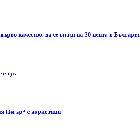
първо качество, да се внася на 30 цента в Българи
 е тук
я Негър“ с наркотици