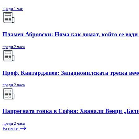
преди 1 час
Пламен Абровски: Няма как домат, който се води 
преди 2 часа
Проф. Кантарджиев: Западнонилската треска вече
преди 2 часа
Напрегната гонка в София: Хванали Венци „Бели
преди 2 часа
Всички