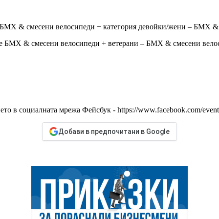
ца БМХ & смесени велосипеди + категория девойки/жени – БМХ &
ъже БМХ & смесени велосипеди + ветерани – БМХ & смесени вело
ето в социалната мрежа Фейсбук - https://www.facebook.com/even
Добави в предпочитани в Google