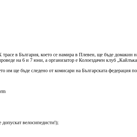
расе в България, което се намира в Плевен, ще бъде домакин на 
оведе на 6 и 7 юни, а организатор е Колоездачен клуб „Кайлък
ето им ще бъде следено от комисари на Българската федерация по
orm
се допускат велосипедисти!);