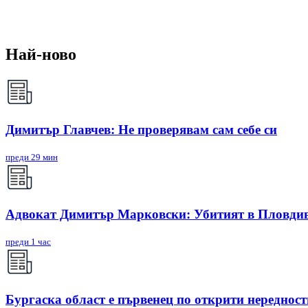
Най-ново
Димитър Главчев: Не проверявам сам себе си
преди 29 мин
Адвокат Димитър Марковски: Убитият в Пловдив 
преди 1 час
Бургаска област е първенец по открити нереднос