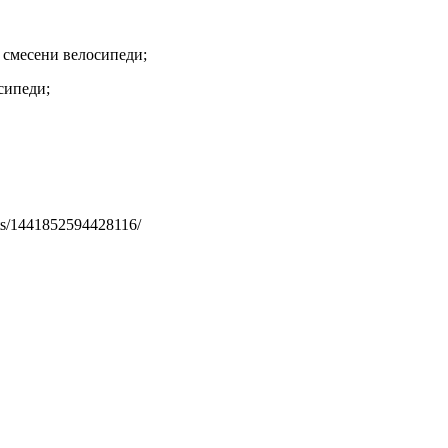
 смесени велосипеди;
сипеди;
ts/1441852594428116/