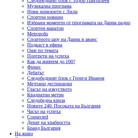
Следобедният блок с Тодор Пантилеев
Музикална програма
Нови хоризонти с Лили
Спортни новини
Избрани моменти от програмата на Дарик радио
Спортен маратон
Metropolis
Спортното шоу на Дарик в аванс
Подкаст в ефира
Още по темата
Портрети на успеха
Как да живеем до 100?
Финес
Дебатът
Следобедният блок с Георги Иванов
Мечтани дестинации
Гласът на изкуството
Квадратни метри
Следобедна криза
Новите 240: Посоката на България
Часът на успеха
Connected
Денят на храбростта
Бранд България
На живо