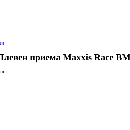
ен
 Плевен приема Maxxis Race B
orm