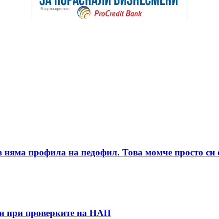
няма профила на педофил. Това момче просто си е
ти при проверките на НАП