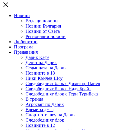
Новини
Водещи новини
Новини България
Новини от Света
Регионални новини
Любопитно
Програма
Предавания
Дарик Кафе
Денят на Дарик
Седмицата на Дарик
Новините в 18
Ники Кънчев Шоу
Следобедният блок с Димитър Панев
Следобедният блок с Надя Брайт
Следобедният блок с Гери Турийска
В тренда
Агросвят по Дарик
Време за джаз
Спортното шоу на Дарик
Следобедният блок
Новините в 12