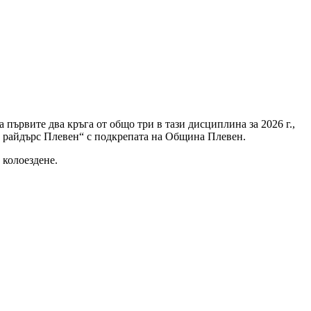
първите два кръга от общо три в тази дисциплина за 2026 г.,
а райдърс Плевен“ с подкрепата на Община Плевен.
 колоездене.