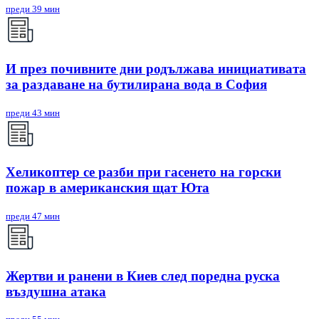
преди 39 мин
И през почивните дни родължава инициативата
за раздаване на бутилирана вода в София
преди 43 мин
Хеликоптер се разби при гасенето на горски
пожар в американския щат Юта
преди 47 мин
Жертви и ранени в Киев след поредна руска
въздушна атака