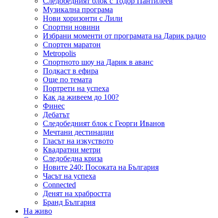
Следобедният блок с Тодор Пантилеев
Музикална програма
Нови хоризонти с Лили
Спортни новини
Избрани моменти от програмата на Дарик радио
Спортен маратон
Metropolis
Спортното шоу на Дарик в аванс
Подкаст в ефира
Още по темата
Портрети на успеха
Как да живеем до 100?
Финес
Дебатът
Следобедният блок с Георги Иванов
Мечтани дестинации
Гласът на изкуството
Квадратни метри
Следобедна криза
Новите 240: Посоката на България
Часът на успеха
Connected
Денят на храбростта
Бранд България
На живо