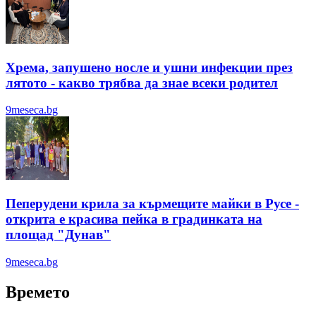
Хрема, запушено носле и ушни инфекции през
лятотo - какво трябва да знае всеки родител
9meseca.bg
Пеперудени крила за кърмещите майки в Русе -
открита е красива пейка в градинката на
площад "Дунав"
9meseca.bg
Времето