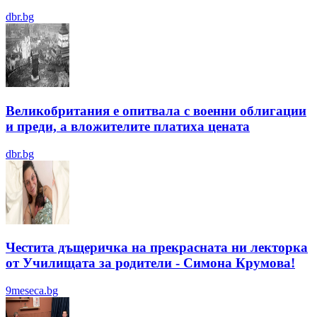
dbr.bg
Великобритания е опитвала с военни облигации
и преди, а вложителите платиха цената
dbr.bg
Честита дъщеричка на прекрасната ни лекторка
от Училищата за родители - Симона Крумова!
9meseca.bg