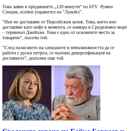
Това заяви в предаването „120 минути“ по bTV Румен
Спецов, особен управител на "Лукойл".
"Ние не доставяме от Персийския залив. Това, което ние
доставяме като нефт в момента, се намира в Средиземно море
– терминал Джейхан. Това е едно от основните места за
товарене", посочи той.
"След налагането на санкциите и невъзможността да се
работи с руски петрол, се наложи диверсификация на
доставките", допълни още той.