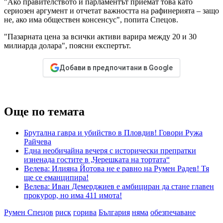
"Ако правителството и парламентът приемат това като
сериозен аргумент и отчетат важността на рафинерията – защо
не, ако има обществен консенсус", попита Спецов.
"Пазарната цена за всички активи варира между 20 и 30
милиарда долара", поясни експертът.
Добави в предпочитани в Google
Още по темата
Брутална гавра и убийство в Пловдив! Говори Ружа
Райчева
Една необичайна вечеря с исторически препратки
изненада гостите в „Черешката на тортата“
Велева: Илияна Йотова не е равно на Румен Радев! Тя
ще се еманципира!
Велева: Иван Демерджиев е амбициран да стане главен
прокурор, но има 411 имота!
Румен Спецов
риск
горива
България
няма
обезпечаване