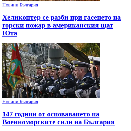
Новини България
Хеликоптер се разби при гасенето на
горски пожар в американския щат
Юта
Новини България
147 години от основаването на
Военноморските сили на България