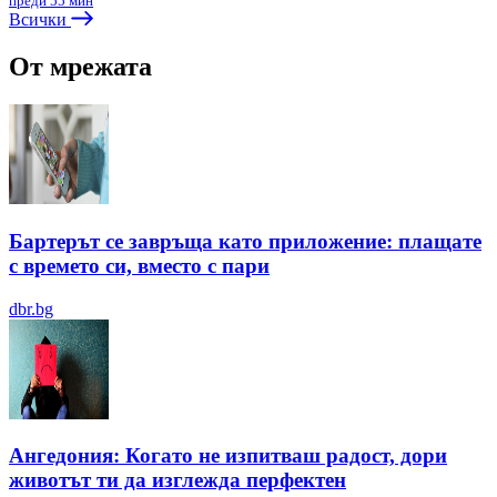
преди 55 мин
Всички
От мрежата
Бартерът се завръща като приложение: плащате
с времето си, вместо с пари
dbr.bg
Ангедония: Когато не изпитваш радост, дори
животът ти да изглежда перфектен