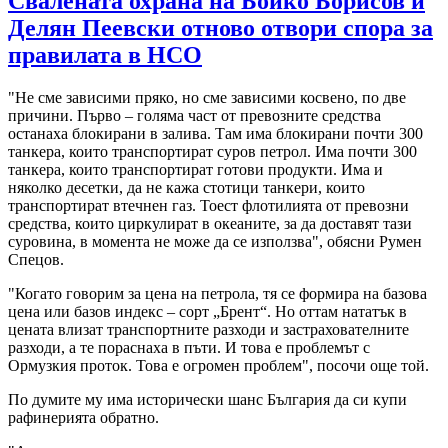
Свалената охрана на Бойко Борисов и
Делян Пеевски отново отвори спора за
правилата в НСО
"Не сме зависими пряко, но сме зависими косвено, по две
причини. Първо – голяма част от превозните средства
останаха блокирани в залива. Там има блокирани почти 300
танкера, които транспортират суров петрол. Има почти 300
танкера, които транспортират готови продукти. Има и
няколко десетки, да не кажа стотици танкери, които
транспортират втечнен газ. Тоест флотилията от превозни
средства, които циркулират в океаните, за да доставят тази
суровина, в момента не може да се използва", обясни Румен
Спецов.
"Когато говорим за цена на петрола, тя се формира на базова
цена или базов индекс – сорт „Брент“. Но оттам нататък в
цената влизат транспортните разходи и застрахователните
разходи, а те пораснаха в пъти. И това е проблемът с
Ормузкия проток. Това е огромен проблем", посочи още той.
По думите му има исторически шанс България да си купи
рафинерията обратно.