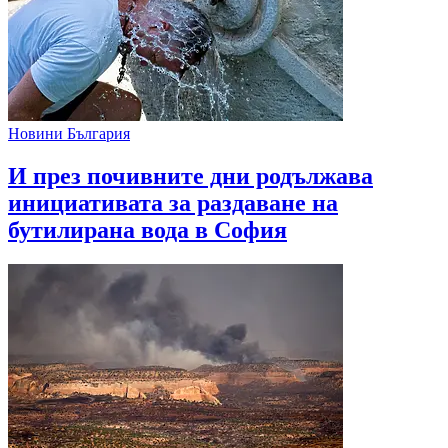
Новини България
И през почивните дни родължава
инициативата за раздаване на
бутилирана вода в София