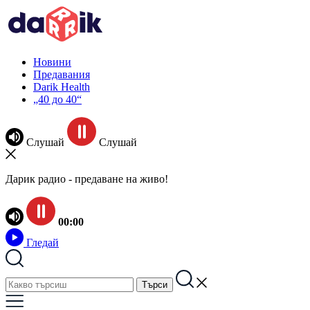
Новини
Предавания
Darik Health
„40 до 40“
Слушай
Слушай
Дарик радио - предаване на живо!
00:00
Гледай