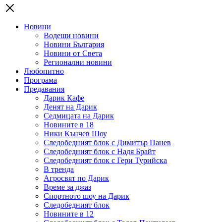
Новини
Водещи новини
Новини България
Новини от Света
Регионални новини
Любопитно
Програма
Предавания
Дарик Кафе
Денят на Дарик
Седмицата на Дарик
Новините в 18
Ники Кънчев Шоу
Следобедният блок с Димитър Панев
Следобедният блок с Надя Брайт
Следобедният блок с Гери Турийска
В тренда
Агросвят по Дарик
Време за джаз
Спортното шоу на Дарик
Следобедният блок
Новините в 12