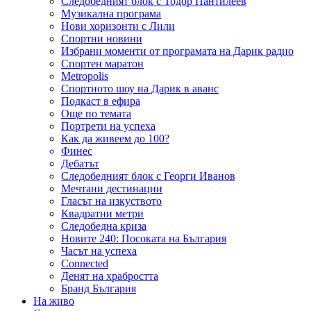
Следобедният блок с Тодор Пантилеев
Музикална програма
Нови хоризонти с Лили
Спортни новини
Избрани моменти от програмата на Дарик радио
Спортен маратон
Metropolis
Спортното шоу на Дарик в аванс
Подкаст в ефира
Още по темата
Портрети на успеха
Как да живеем до 100?
Финес
Дебатът
Следобедният блок с Георги Иванов
Мечтани дестинации
Гласът на изкуството
Квадратни метри
Следобедна криза
Новите 240: Посоката на България
Часът на успеха
Connected
Денят на храбростта
Бранд България
На живо