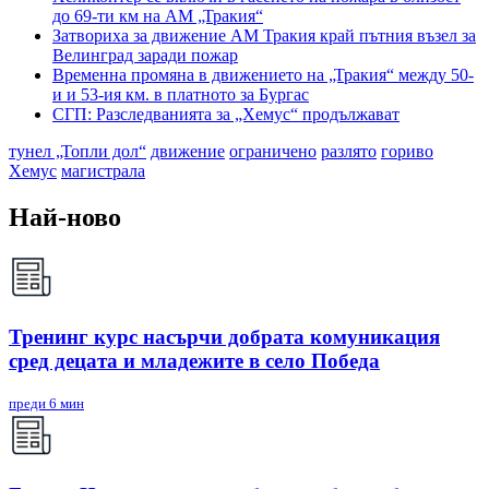
до 69-ти км на АМ „Тракия“
Затвориха за движение АМ Тракия край пътния възел за
Велинград заради пожар
Временна промяна в движението на „Тракия“ между 50-
и и 53-ия км. в платното за Бургас
СГП: Разследванията за „Хемус“ продължават
тунел „Топли дол“
движение
ограничено
разлято
гориво
Хемус
магистрала
Най-ново
Тренинг курс насърчи добрата комуникация
сред децата и младежите в село Победа
преди 6 мин