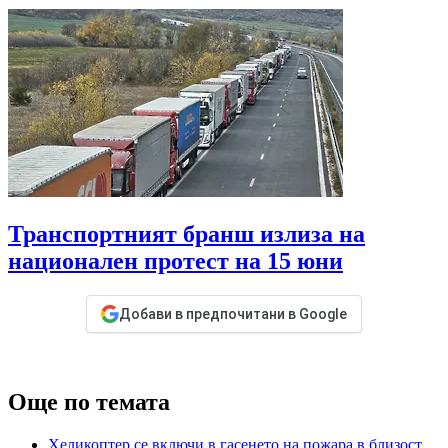
Транспортният бранш излиза на
национален протест на 15 юни
Добави в предпочитани в Google
Още по темата
Хеликоптер се включи в гасенето на пожара в близост