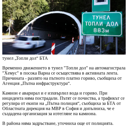
тунел „Топли дол“
БТА
Временно движението в тунел "Топли дол" на автомагистрала
"Хемус" в посока Варна се осъществява в активната лента.
Причината - разлято на пътното платно гориво, съобщиха от
Агенция „Пътна инфраструктура“.
Камион е аварирал и е изхвърлил вода и гориво. При
инцидента няма пострадали. Пътят се почиства, а трафикът се
регулира от екипи на „Пътна полиция“, съобщиха за БТА от
Областната дирекция на МВР в София и допълниха, че е
създадена организация за изтегляне на камиона.
В района няма задръстване, уточниха още от полицията.