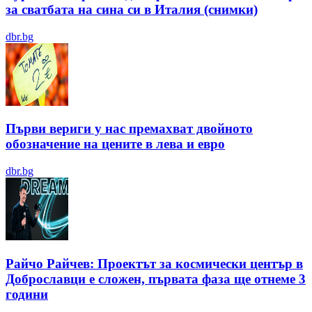
за сватбата на сина си в Италия (снимки)
dbr.bg
Първи вериги у нас премахват двойното
обозначение на цените в лева и евро
dbr.bg
Райчо Райчев: Проектът за космически център в
Доброславци е сложен, първата фаза ще отнеме 3
години