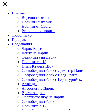
Новини
Водещи новини
Новини България
Новини от Света
Регионални новини
Любопитно
Програма
Предавания
Дарик Кафе
Денят на Дарик
Седмицата на Дарик
Новините в 18
Ники Кънчев Шоу
Следобедният блок с Димитър Панев
Следобедният блок с Надя Брайт
Следобедният блок с Гери Турийска
В тренда
Агросвят по Дарик
Време за джаз
Спортното шоу на Дарик
Следобедният блок
Новините в 12