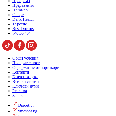
Програма
Предавания
На живо
Спорт
Darik Health
Търсене
Best Doctors
„40 до 40“
Общи условия
Поверителност
Съдържание от партньори
Контакти
Етичен кодекс
Всички статии
Ключови думи
Реклама
За нас
Dsport.bg
9meseca.bg