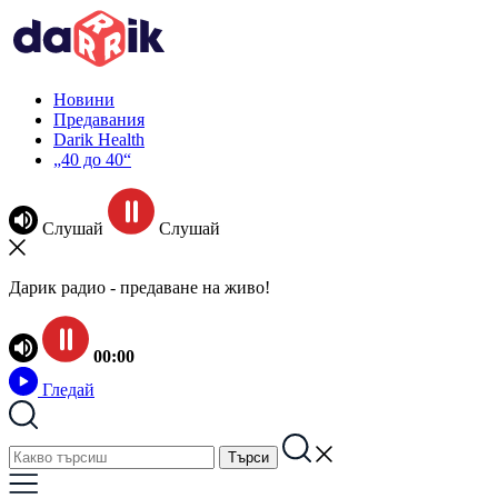
Новини
Предавания
Darik Health
„40 до 40“
Слушай
Слушай
Дарик радио - предаване на живо!
00:00
Гледай