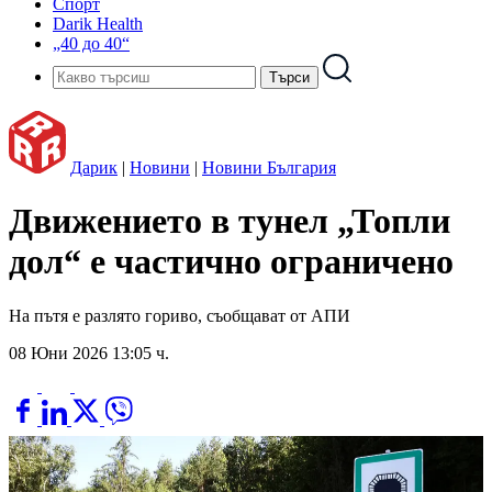
Спорт
Darik Health
„40 до 40“
Дарик
|
Новини
|
Новини България
Движението в тунел „Топли
дол“ е частично ограничено
На пътя е разлято гориво, съобщават от АПИ
08 Юни 2026 13:05 ч.