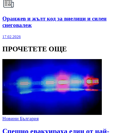
Оранжев и жълт код за виелици и силен
снеговалеж
17.02.2026
ПРОЧЕТЕТЕ ОЩЕ
Новини България
Спешно евакуираха един от най-