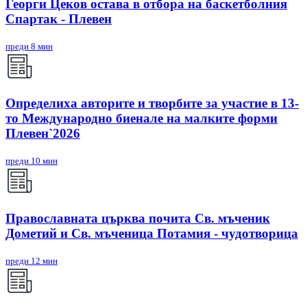
Георги Цеков остава в отбора на баскетболния
Спартак - Плевен
преди 8 мин
Определиха авторите и творбите за участие в 13-
то Международно биенале на малките форми
Плевен`2026
преди 10 мин
Православната църква почита Св. мъченик
Дометий и Св. мъченица Потамия - чудотворица
преди 12 мин