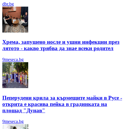
dbr.bg
Хрема, запушено носле и ушни инфекции през
лятотo - какво трябва да знае всеки родител
9meseca.bg
Пеперудени крила за кърмещите майки в Русе -
открита е красива пейка в градинката на
площад "Дунав"
9meseca.bg