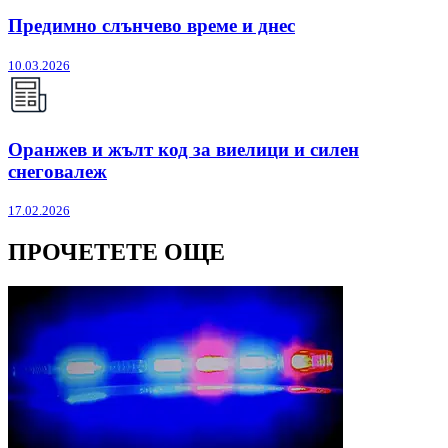
Предимно слънчево време и днес
10.03.2026
Оранжев и жълт код за виелици и силен
снеговалеж
17.02.2026
ПРОЧЕТЕТЕ ОЩЕ