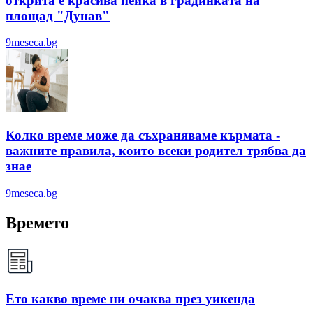
открита е красива пейка в градинката на
площад "Дунав"
9meseca.bg
Колко време може да съхраняваме кърмата -
важните правила, които всеки родител трябва да
знае
9meseca.bg
Времето
Ето какво време ни очаква през уикенда