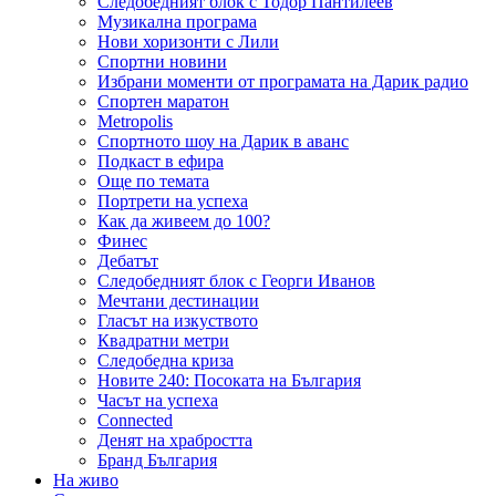
Следобедният блок с Тодор Пантилеев
Музикална програма
Нови хоризонти с Лили
Спортни новини
Избрани моменти от програмата на Дарик радио
Спортен маратон
Metropolis
Спортното шоу на Дарик в аванс
Подкаст в ефира
Още по темата
Портрети на успеха
Как да живеем до 100?
Финес
Дебатът
Следобедният блок с Георги Иванов
Мечтани дестинации
Гласът на изкуството
Квадратни метри
Следобедна криза
Новите 240: Посоката на България
Часът на успеха
Connected
Денят на храбростта
Бранд България
На живо