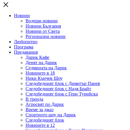
Новини
Водещи новини
Новини България
Новини от Света
Регионални новини
Любопитно
Програма
Предавания
Дарик Кафе
Денят на Дарик
Седмицата на Дарик
Новините в 18
Ники Кънчев Шоу
Следобедният блок с Димитър Панев
Следобедният блок с Надя Брайт
Следобедният блок с Гери Турийска
В тренда
Агросвят по Дарик
Време за джаз
Спортното шоу на Дарик
Следобедният блок
Новините в 12