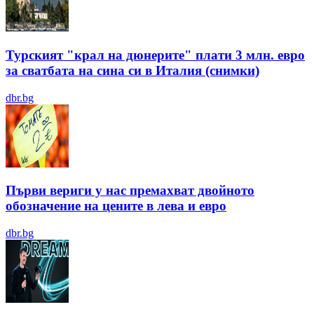
Турският "крал на дюнерите" плати 3 млн. евро
за сватбата на сина си в Италия (снимки)
dbr.bg
Първи вериги у нас премахват двойното
обозначение на цените в лева и евро
dbr.bg