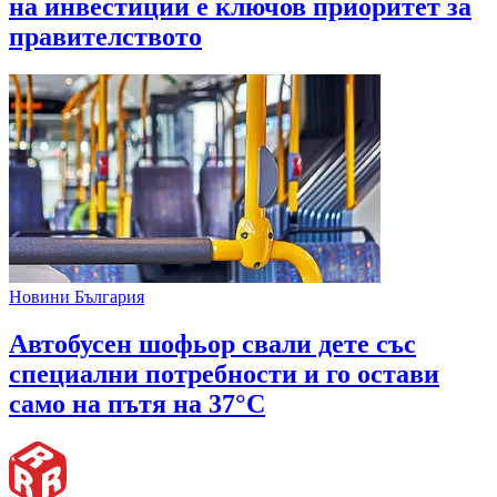
на инвестиции е ключов приоритет за
правителството
Новини България
Автобусен шофьор свали дете със
специални потребности и го остави
само на пътя на 37°C