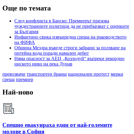
Още по темата
След конфликта в Банско: Премиерът призова
чуждестранните политици да не прибързват с оценките
за България
Инфантино свика извънредна среща на ръководството
на ФИФА
Община Мездра въведе строги забрани за ползване на
питейна вода поради намален дебит
Няма опасност за АЕЦ „Козлодуй“ въпреки рекордно
ниското ниво на река Дунав
превозвачи
транспортен бранш
национален протест
мерки
среща
премиер
Най-ново
Спешно евакуираха един от най-големите
молове в София