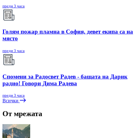
преди 3 часа
Голям пожар пламна в София, девет екипа са на
място
преди 3 часа
Спомени за Радосвет Радев - бащата на Дарик
радио! Говори Дима Радева
преди 3 часа
Всички
От мрежата