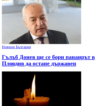
Новини България
Гълъб Донев ще се бори панаирът в
Пловдив да остане държавен