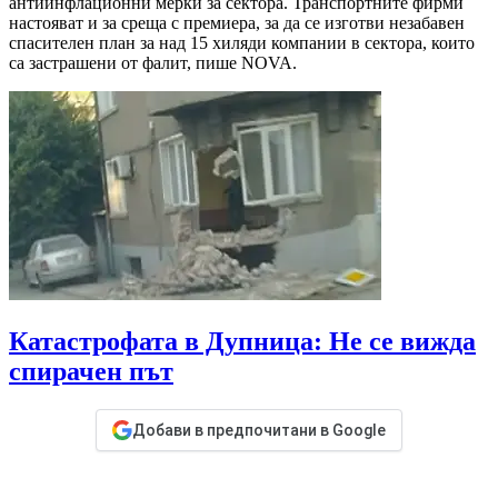
антиинфлационни мерки за сектора. Транспортните фирми
настояват и за среща с премиера, за да се изготви незабавен
спасителен план за над 15 хиляди компании в сектора, които
са застрашени от фалит, пише NOVA.
Катастрофата в Дупница: Не се вижда
спирачен път
Добави в предпочитани в Google