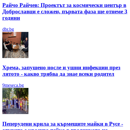
Райчо Райчев: Проектът за космически център в
Доброславци е сложен, първата фаза ще отнеме 3
години
dbr.bg
Хрема, запушено носле и ушни инфекции през
лятотo - какво трябва да знае всеки родител
9meseca.bg
Пеперудени крила за кърмещите майки в Русе -