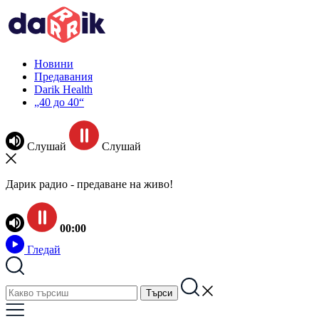
Новини
Предавания
Darik Health
„40 до 40“
Слушай
Слушай
Дарик радио - предаване на живо!
00:00
Гледай