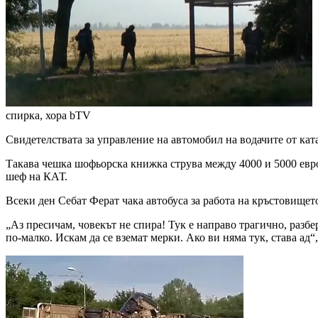
спирка, хора
bTV
Свидетелствата за управление на автомобил на водачите от ка
Такава чешка шофьорска книжка струва между 4000 и 5000 евро,
шеф на КАТ.
Всеки ден Себат Ферат чака автобуса за работа на кръстовището
„Аз пресичам, човекът не спира! Тук е направо трагично, разбер
по-малко. Искам да се вземат мерки. Ако ви няма тук, става ад“,