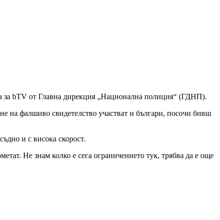
ха за bTV от Главна дирекция „Национална полиция“ (ГДНП).
ане на фалшиво свидетелство участват и българи, посочи бивш
съдно и с висока скорост.
ометат. Не знам колко е сега ограничението тук, трябва да е още