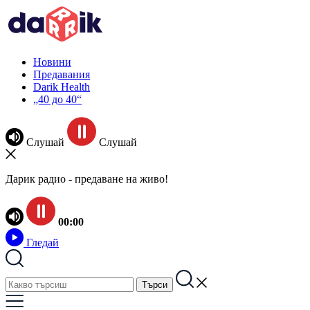
Новини
Предавания
Darik Health
„40 до 40“
Слушай
Слушай
Дарик радио - предаване на живо!
00:00
Гледай