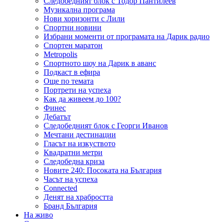
Следобедният блок с Тодор Пантилеев
Музикална програма
Нови хоризонти с Лили
Спортни новини
Избрани моменти от програмата на Дарик радио
Спортен маратон
Metropolis
Спортното шоу на Дарик в аванс
Подкаст в ефира
Още по темата
Портрети на успеха
Как да живеем до 100?
Финес
Дебатът
Следобедният блок с Георги Иванов
Мечтани дестинации
Гласът на изкуството
Квадратни метри
Следобедна криза
Новите 240: Посоката на България
Часът на успеха
Connected
Денят на храбростта
Бранд България
На живо