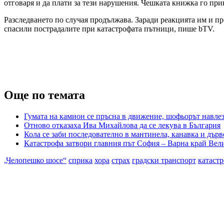
отговаря и да плати за тези нарушения. Чешката книжка го прик
Разследването по случая продължава. Заради реакцията им и п
спасили пострадалите при катастрофата пътници, пише bTV.
Още по темата
Гумата на камион се пръсна в движение, шофьорът навле
Отново отказаха Ива Михайлова да се лекува в България
Кола се заби последователно в мантинела, канавка и дърв
Катастрофа затвори главния път София – Варна край Вели
„Челопешко шосе“
сприка
хора
страх
градски транспорт
катаст