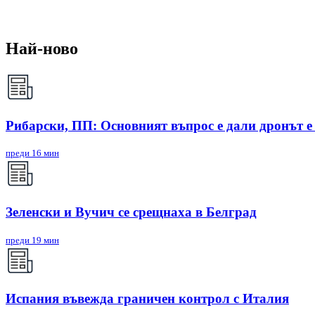
Най-ново
Рибарски, ПП: Основният въпрос е дали дронът е
преди 16 мин
Зеленски и Вучич се срещнаха в Белград
преди 19 мин
Испания въвежда граничен контрол с Италия