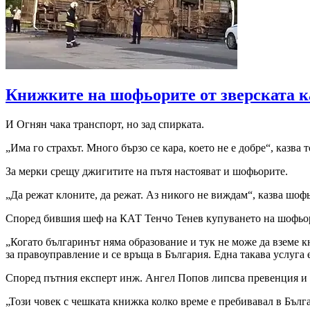
Книжките на шофьорите от зверската к
И Огнян чака транспорт, но зад спирката.
„Има го страхът. Много бързо се кара, което не е добре“, казва т
За мерки срещу джигитите на пътя настояват и шофьорите.
„Да режат клоните, да режат. Аз никого не виждам“, казва шоф
Според бившия шеф на КАТ Тенчо Тенев купуването на шофьорск
„Когато българинът няма образование и тук не може да вземе кн
за правоуправление и се връща в България. Една такава услуга 
Според пътния експерт инж. Ангел Попов липсва превенция и 
„Този човек с чешката книжка колко време е пребивавал в Бълг