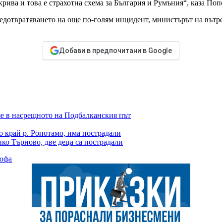
рива и това е страхотна схема за България и Румъния“, каза Поп
редотвратяването на още по-голям инцидент, министърът на вът
Добави в предпочитани в Google
зе в насрещното на Подбалканския път
о край р. Ропотамо, има пострадали
ко Търново, две деца са пострадали
рофа