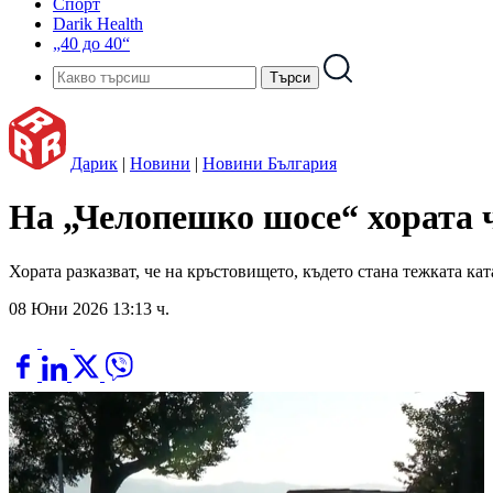
Спорт
Darik Health
„40 до 40“
Дарик
|
Новини
|
Новини България
На „Челопешко шосе“ хората ч
Хората разказват, че на кръстовището, където стана тежката ка
08 Юни 2026 13:13 ч.