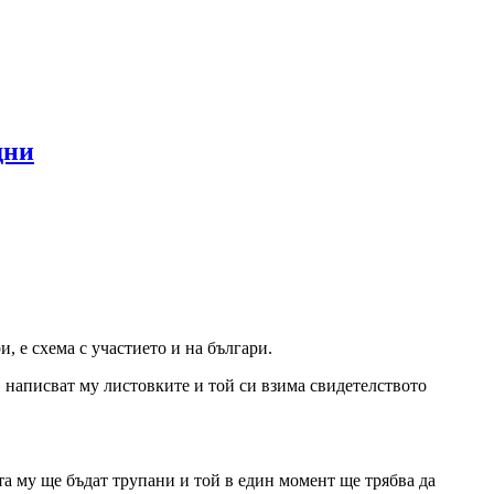
дни
 е схема с участието и на българи.
с, написват му листовките и той си взима свидетелството
та му ще бъдат трупани и той в един момент ще трябва да