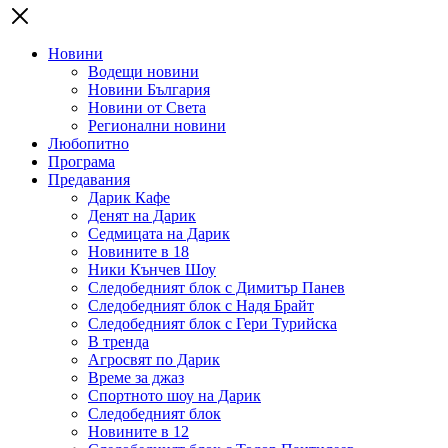
Новини
Водещи новини
Новини България
Новини от Света
Регионални новини
Любопитно
Програма
Предавания
Дарик Кафе
Денят на Дарик
Седмицата на Дарик
Новините в 18
Ники Кънчев Шоу
Следобедният блок с Димитър Панев
Следобедният блок с Надя Брайт
Следобедният блок с Гери Турийска
В тренда
Агросвят по Дарик
Време за джаз
Спортното шоу на Дарик
Следобедният блок
Новините в 12