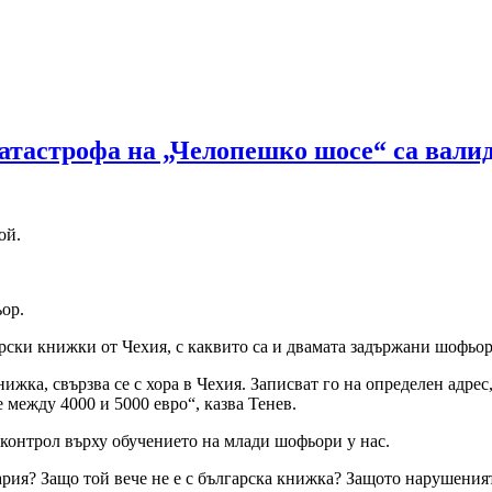
атастрофа на „Челопешко шосе“ са вали
ой.
ьор.
и книжки от Чехия, с каквито са и двамата задържани шофьори,
ижка, свързва се с хора в Чехия. Записват го на определен адре
е между 4000 и 5000 евро“, казва Тенев.
контрол върху обучението на млади шофьори у нас.
ария? Защо той вече не е с българска книжка? Защото нарушения