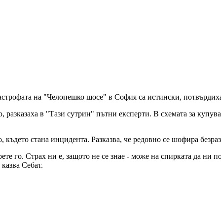
тастрофата на "Челопешко шосе" в София са истински, потвърди
 разказаха в "Тази сутрин" пътни експерти. В схемата за купув
, където стана инцидента. Разказва, че редовно се шофира безраз
ете го. Страх ни е, защото не се знае - може на спирката да ни п
 казва Себат.