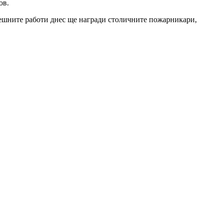
ов.
решните работи днес ще награди столичните пожарникари,