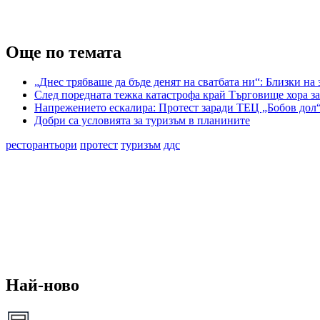
Още по темата
„Днес трябваше да бъде денят на сватбата ни“: Близки на
След поредната тежка катастрофа край Търговище хора з
Напрежението ескалира: Протест заради ТЕЦ „Бобов дол
Добри са условията за туризъм в планините
ресторантьори
протест
туризъм
ддс
Най-ново