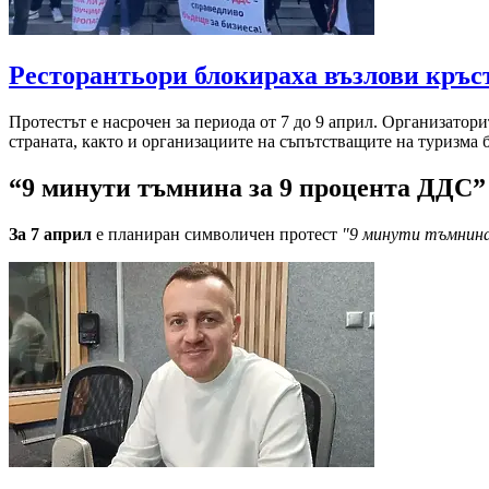
Ресторантьори блокираха възлови кръ
Протестът е насрочен за периода от 7 до 9 април. Организато
страната, както и организациите на съпътстващите на туризма 
“9 минути тъмнина за 9 процента ДДС”
За 7 април
е планиран символичен протест
"9 минути тъмнина