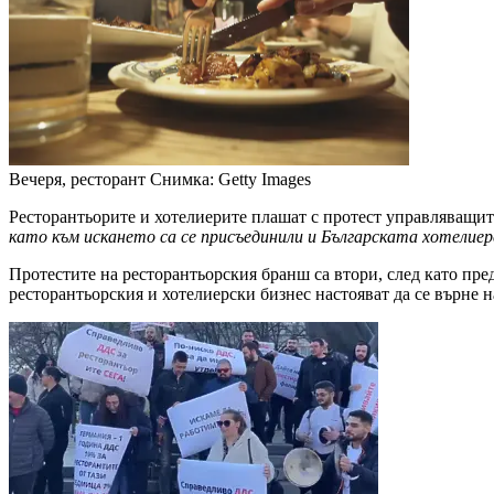
Вечеря, ресторант
Снимка: Getty Images
Ресторантьорите и хотелиерите плашат с протест управляващит
като към искането са се присъединили и Българската хотелиер
Протестите на ресторантьорския бранш са втори, след като пре
ресторантьорския и хотелиерски бизнес настояват да се върне 