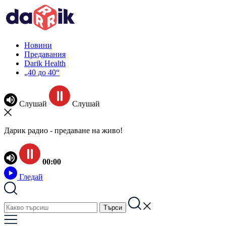
Новини
Предавания
Darik Health
„40 до 40“
Слушай
Слушай
Дарик радио - предаване на живо!
00:00
Гледай