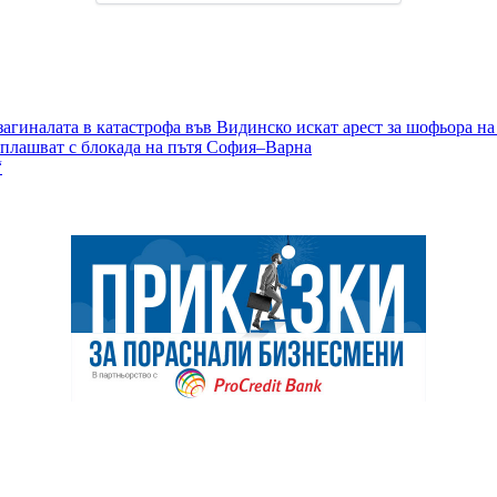
 загиналата в катастрофа във Видинско искат арест за шофьора на
аплашват с блокада на пътя София–Варна
“