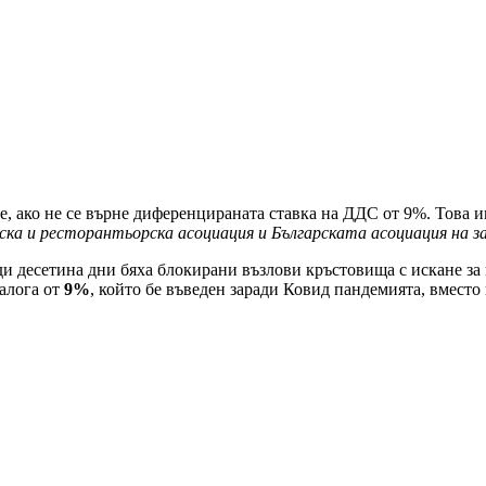
е, ако не се върне диференцираната ставка на ДДС от 9%. Това
ска и ресторантьорска асоциация и Българската асоциация на з
ди десетина дни бяха блокирани възлови кръстовища с искане за
налога от
9%
, който бе въведен заради Ковид пандемията, вместо 