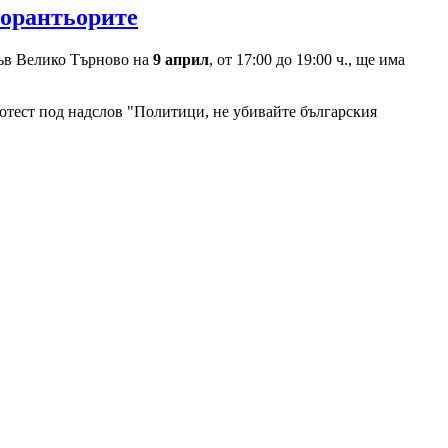
торантьорите
 Във Велико Търново на
9 април
, от 17:00 до 19:00 ч., ще има
ротест под надслов "Политици, не убивайте българския