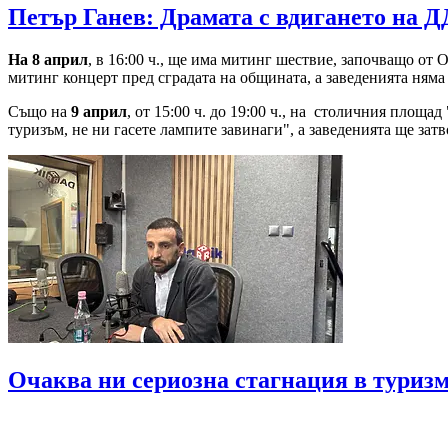
Петър Ганев: Драмата с вдигането на Д
На 8 април
, в 16:00 ч., ще има митинг шествие, започващо от 
митинг концерт пред сградата на общината, а заведенията няма да
Също на
9 април
, от 15:00 ч. до 19:00 ч., на столичния площ
туризъм, не ни гасете лампите завинаги", а заведенията ще затво
Очаква ни сериозна стагнация в туризм