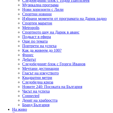
Следобедният блок с Тодор Пантилеев
Музикална програма
Нови хоризонти с Лили
Спортни новини
Избрани моменти от програмата на Дарик радио
Спортен маратон
Metropolis
Спортното шоу на Дарик в аванс
Подкаст в ефира
Още по темата
Портрети на успеха
Как да живеем до 100?
Финес
Дебатът
Следобедният блок с Георги Иванов
Мечтани дестинации
Гласът на изкуството
Квадратни метри
Следобедна криза
Новите 240: Посоката на България
Часът на успеха
Connected
Денят на храбростта
Бранд България
На живо