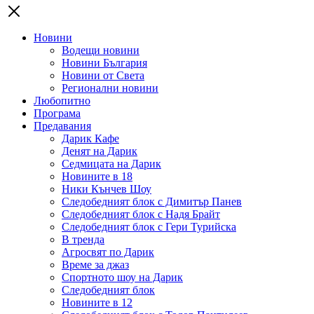
Новини
Водещи новини
Новини България
Новини от Света
Регионални новини
Любопитно
Програма
Предавания
Дарик Кафе
Денят на Дарик
Седмицата на Дарик
Новините в 18
Ники Кънчев Шоу
Следобедният блок с Димитър Панев
Следобедният блок с Надя Брайт
Следобедният блок с Гери Турийска
В тренда
Агросвят по Дарик
Време за джаз
Спортното шоу на Дарик
Следобедният блок
Новините в 12