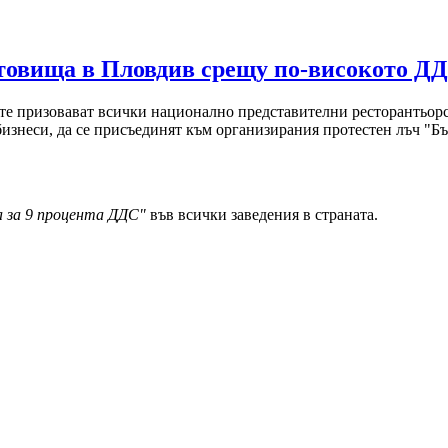
стовища в Пловдив срещу по-високото Д
рите призовават всички национално представителни ресторантьор
бизнеси, да се присъединят към организирания протестен лъч "Бъ
 за 9 процента ДДС"
във всички заведения в страната.