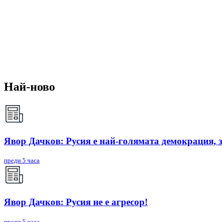
Най-ново
Явор Дачков: Русия е най-голямата демокрация, 
преди 5 часа
Явор Дачков: Русия не е агресор!
преди 5 часа