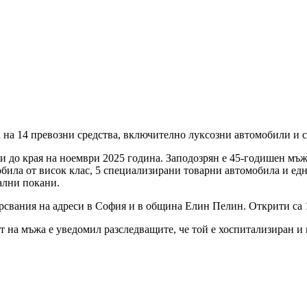
а на 14 превозни средства, включително луксозни автомобили и 
и до края на ноември 2025 година. Заподозрян е 45-годишен мъ
обила от висок клас, 5 специализирани товарни автомобила и е
ални покани.
свания на адреси в София и в община Елин Пелин. Открити са 
ът на мъжа е уведомил разследващите, че той е хоспитализиран 