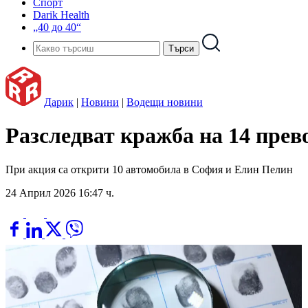
Спорт
Darik Health
„40 до 40“
Дарик
|
Новини
|
Водещи новини
Разследват кражба на 14 прево
При акция са открити 10 автомобила в София и Елин Пелин
24 Април 2026 16:47 ч.