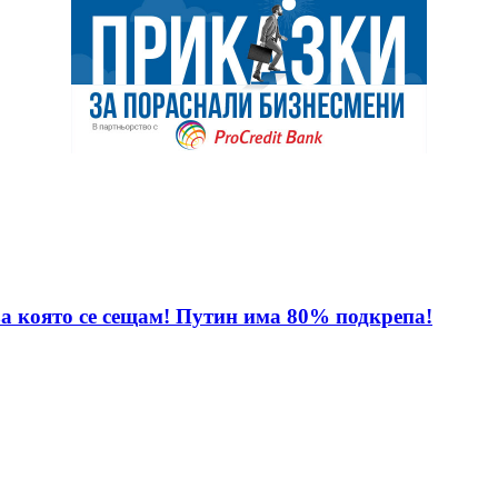
за която се сещам! Путин има 80% подкрепа!