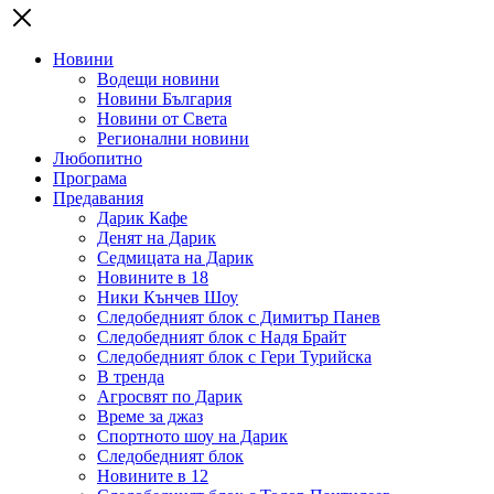
Новини
Водещи новини
Новини България
Новини от Света
Регионални новини
Любопитно
Програма
Предавания
Дарик Кафе
Денят на Дарик
Седмицата на Дарик
Новините в 18
Ники Кънчев Шоу
Следобедният блок с Димитър Панев
Следобедният блок с Надя Брайт
Следобедният блок с Гери Турийска
В тренда
Агросвят по Дарик
Време за джаз
Спортното шоу на Дарик
Следобедният блок
Новините в 12