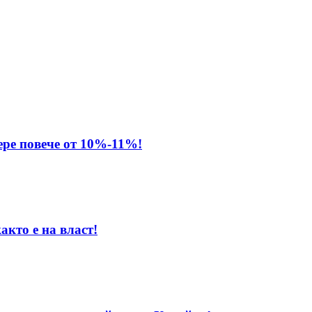
ере повече от 10%-11%!
акто е на власт!