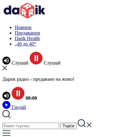
Новини
Предавания
Darik Health
„40 до 40“
Слушай
Слушай
Дарик радио - предаване на живо!
00:00
Гледай