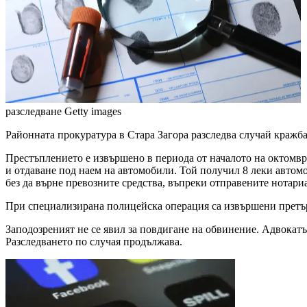
разследване
Getty images
Районната прокуратура в Стара Загора разследва случай кражб
Престъплението е извършено в периода от началото на октомвр
и отдаване под наем на автомобили. Той получил 8 леки автом
без да върне превозните средства, въпреки отправените нотари
При специализирана полицейска операция са извършени претър
Заподозреният не се явил за повдигане на обвинение. Адвокат
Разследването по случая продължава.