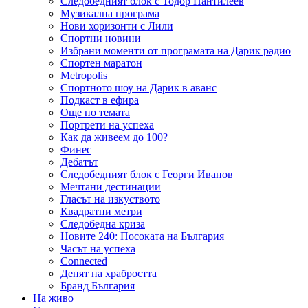
Следобедният блок с Тодор Пантилеев
Музикална програма
Нови хоризонти с Лили
Спортни новини
Избрани моменти от програмата на Дарик радио
Спортен маратон
Metropolis
Спортното шоу на Дарик в аванс
Подкаст в ефира
Още по темата
Портрети на успеха
Как да живеем до 100?
Финес
Дебатът
Следобедният блок с Георги Иванов
Мечтани дестинации
Гласът на изкуството
Квадратни метри
Следобедна криза
Новите 240: Посоката на България
Часът на успеха
Connected
Денят на храбростта
Бранд България
На живо