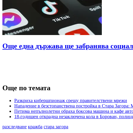
Още една държава ще забранява социалн
Още по темата
Разкриха кибершпионаж срещу правителствени мрежи
Нападение в безстопанствена постройка в Стара Загора: 
Петима непълнолетни обраха боксова машина и кафе авт
18-годишен открадна незаключена кола в Борован, полици
разследване
кражба
стара загора