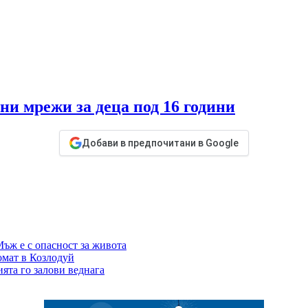
и мрежи за деца под 16 години
Добави в предпочитани в Google
Мъж е с опасност за живота
омат в Козлодуй
ята го залови веднага