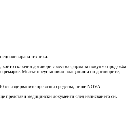
специализирана техника.
ж, който сключил договори с местна фирма за покупко-продажба
дно ремарке. Мъжът преустановил плащанията по договорите,
10 от издирваните превозни средства, пише NOVA.
и ще представи медицински документи след изписването си.