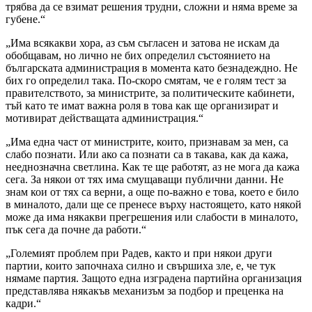
трябва да се взимат решения трудни, сложни и няма време за
губене.“
„Има всякакви хора, аз съм съгласен и затова не искам да
обобщавам, но лично не бих определил състоянието на
българската администрация в момента като безнадеждно. Не
бих го определил така. По-скоро смятам, че е голям тест за
правителството, за министрите, за политическите кабинети,
тъй като те имат важна роля в това как ще организират и
мотивират действащата администрация.“
„Има една част от министрите, които, признавам за мен, са
слабо познати. Или ако са познати са в такава, как да кажа,
нееднозначна светлина. Как те ще работят, аз не мога да кажа
сега. За някои от тях има смущаващи публични данни. Не
знам кои от тях са верни, а още по-важно е това, което е било
в миналото, дали ще се пренесе върху настоящето, като някой
може да има някакви прегрешения или слабости в миналото,
пък сега да почне да работи.“
„Големият проблем при Радев, както и при някои други
партии, които започнаха силно и свършиха зле, е, че тук
нямаме партия. Защото една изградена партийна организация
представлява някакъв механизъм за подбор и преценка на
кадри.“