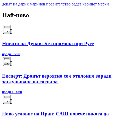
денят на дарик
маринов
правителство
радев
кабинет
мерки
Най-ново
Нивото на Дунав: Без промяна при Русе
преди 8 мин
Експерт: Дронът вероятно се е отклонил заради
заглушаване на сигнала
преди 12 мин
Ново условие на Иран: САЩ повече никога да