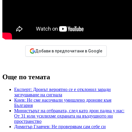
Добави в предпочитани в Google
Още по темата
Експерт: Дронът вероятно се е отклонил заради
заглушаване на сигнала
Киев: Не сме насочвали умишлено дронове към
България
Министърът на отбраната, след като дрон падна у нас:
От 31 юли усилихме охраната на въздушното ни
пространство
Димитър Главчев: Не проверявам сам себе си