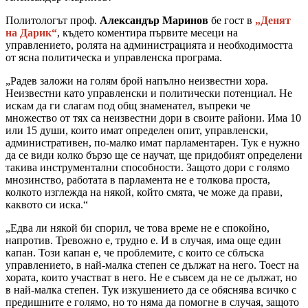
Политологът проф.
Александър Маринов
бе гост в
„Денят
на Дарик“
, където коментира първите месеци на
управлението, ролята на администрацията и необходимостта
от ясна политическа и управленска програма.
„Радев заложи на голям брой напълно неизвестни хора.
Неизвестни като управленски и политически потенциал. Не
искам да ги слагам под общ знаменател, въпреки че
множество от тях са неизвестни дори в своите райони. Има 10
или 15 души, които имат определен опит, управленски,
административен, по-малко имат парламентарен. Тук е нужно
да се види колко бързо ще се научат, ще придобият определени
такива инструментални способности. Защото дори с голямо
мнозинство, работата в парламента не е толкова проста,
колкото изглежда на някой, който смята, че може да прави,
каквото си иска.“
„Едва ли някой би спорил, че това време не е спокойно,
напротив. Тревожно е, трудно е. И в случая, има още един
капан. Този капан е, че проблемите, с които се сблъска
управлението, в най-малка степен се дължат на него. Тоест на
хората, които участват в него. Не е съвсем да не се дължат, но
в най-малка степен. Тук изкушението да се обяснява всичко с
предишните е голямо, но то няма да помогне в случая, защото