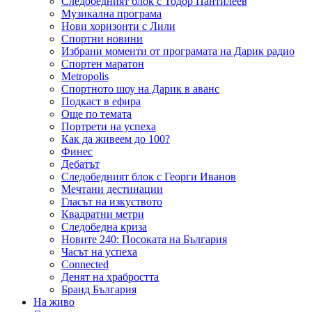
Следобедният блок с Тодор Пантилеев
Музикална програма
Нови хоризонти с Лили
Спортни новини
Избрани моменти от програмата на Дарик радио
Спортен маратон
Metropolis
Спортното шоу на Дарик в аванс
Подкаст в ефира
Още по темата
Портрети на успеха
Как да живеем до 100?
Финес
Дебатът
Следобедният блок с Георги Иванов
Мечтани дестинации
Гласът на изкуството
Квадратни метри
Следобедна криза
Новите 240: Посоката на България
Часът на успеха
Connected
Денят на храбростта
Бранд България
На живо