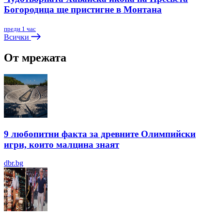
Богородица ще пристигне в Монтана
преди 1 час
Всички
От мрежата
9 любопитни факта за древните Олимпийски
игри, които малцина знаят
dbr.bg