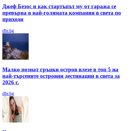
Джеф Безос и как стартъпът му от гаража се
превърна в най-голямата компания в света по
приходи
dbr.bg
Малко познат гръцки остров влезе в топ 5 на
най-търсените островни дестинации в света за
2026 г.
dbr.bg