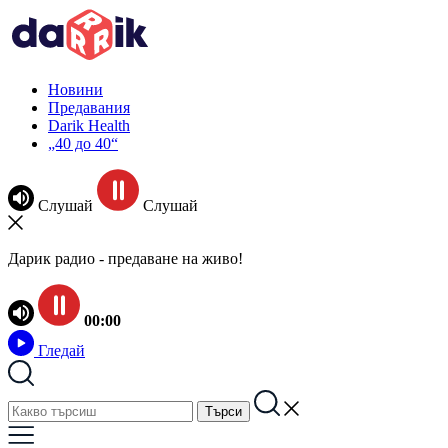
Новини
Предавания
Darik Health
„40 до 40“
Слушай
Слушай
Дарик радио - предаване на живо!
00:00
Гледай