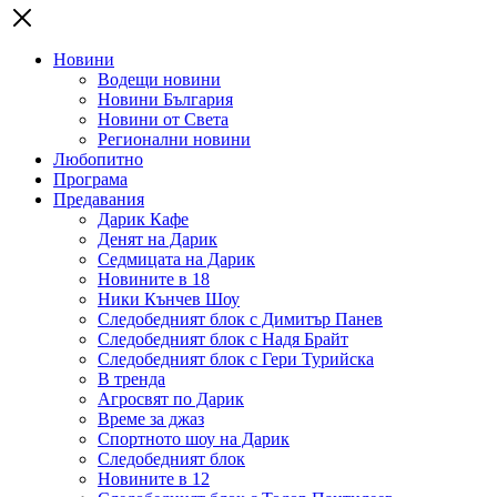
Новини
Водещи новини
Новини България
Новини от Света
Регионални новини
Любопитно
Програма
Предавания
Дарик Кафе
Денят на Дарик
Седмицата на Дарик
Новините в 18
Ники Кънчев Шоу
Следобедният блок с Димитър Панев
Следобедният блок с Надя Брайт
Следобедният блок с Гери Турийска
В тренда
Агросвят по Дарик
Време за джаз
Спортното шоу на Дарик
Следобедният блок
Новините в 12