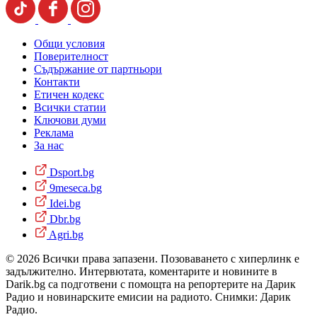
Общи условия
Поверителност
Съдържание от партньори
Контакти
Етичен кодекс
Всички статии
Ключови думи
Реклама
За нас
Dsport.bg
9meseca.bg
Idei.bg
Dbr.bg
Agri.bg
© 2026 Всички права запазени. Позоваването с хиперлинк е
задължително. Интервютата, коментарите и новините в
Darik.bg са подготвени с помощта на репортерите на Дарик
Радио и новинарските емисии на радиото. Снимки: Дарик
Радио.