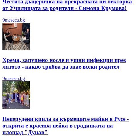
Честита дъщеричка на прекрасната ни лекторка
от Училищата за родители - Симона Крумова!
9meseca.bg
Хрема, запушено носле и ушни инфекции през
лятотo - какво трябва да знае всеки родител
9meseca.bg
Пеперудени крила за кърмещите майки в Русе -
открита е красива пейка в градинката на
площад "Дунав"