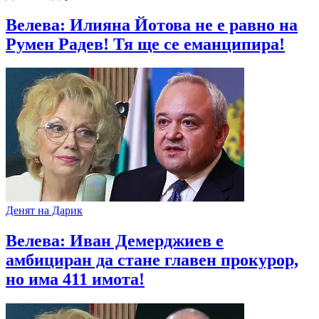
Велева: Илияна Йотова не е равно на
Румен Радев! Тя ще се еманципира!
Денят на Дарик
Велева: Иван Демерджиев е
амбициран да стане главен прокурор,
но има 411 имота!