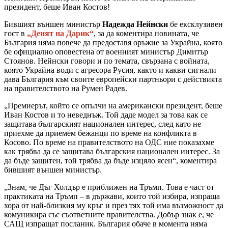
президент, беше Иван Костов!
Бившият външен министър
Надежда Нейнски
бе ексклузивен
гост в
„Денят на Дарик“
, за да коментира новината, че
България няма повече да предоставя оръжие за Украйна, която
бе официално оповестена от военният министър Димитър
Стоянов. Нейнски говори и по темата, свързана с войната,
която Украйна води с агресора Русия, както и какви сигнали
дава България към своите европейски партньори с действията
на правителството на Румен Радев.
„Премиерът, който се опълчи на американски президент, беше
Иван Костов и то неведнъж. Той даде модел за това как се
защитава българският национален интерес, след като не
приехме да приемем бежанци по време на конфликта в
Косово. По време на правителството на ОДС ние показахме
как трябва да се защитава българския национален интерес. За
да бъде защитен, той трябва да бъде изцяло ясен“, коментира
бившият външен министър.
„Знам, че Дъг Холдър е приближен на Тръмп. Това е част от
практиката на Тръмп – в държави, които той избира, изпраща
хора от най-близкия му кръг и през тях той има възможност да
комуникира със съответните правителства. Добър знак е, че
САЩ изпращат посланик. България обаче в момента няма