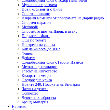
Следобедният блок с Тодор Пантилеев
Музикална програма
Нови хоризонти с Лили
Спортни новини
Избрани моменти от програмата на Дарик радио
Спортен маратон
Metropolis
Спортното шоу на Дарик в аванс
Подкаст в ефира
Още по темата
Портрети на успеха
Как да живеем до 100?
Финес
Дебатът
Следобедният блок с Георги Иванов
Мечтани дестинации
Гласът на изкуството
Квадратни метри
Следобедна криза
Новите 240: Посоката на България
Часът на успеха
Connected
Денят на храбростта
Бранд България
На живо