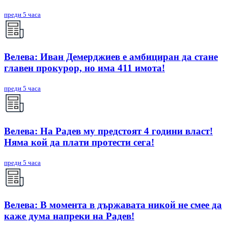
преди 5 часа
Велева: Иван Демерджиев е амбициран да стане
главен прокурор, но има 411 имота!
преди 5 часа
Велева: На Радев му предстоят 4 години власт!
Няма кой да плати протести сега!
преди 5 часа
Велева: В момента в държавата никой не смее да
каже дума напреки на Радев!