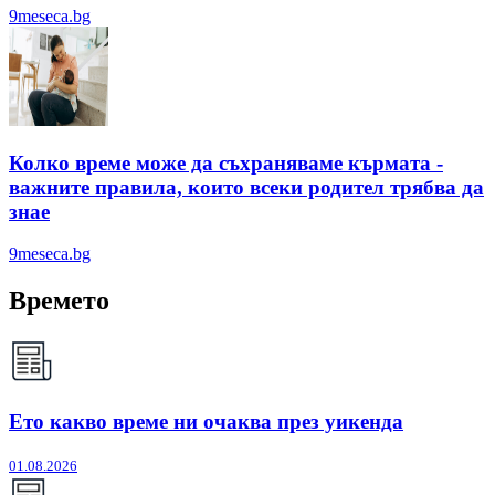
9meseca.bg
Колко време може да съхраняваме кърмата -
важните правила, които всеки родител трябва да
знае
9meseca.bg
Времето
Ето какво време ни очаква през уикенда
01.08.2026