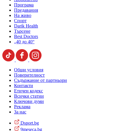
Програма
Предавания
На живо
Спорт
Darik Health
Търсене
Best Doctors
„40 до 40“
Общи условия
Поверителност
Съдържание от партньори
Контакти
Етичен кодекс
Всички статии
Ключови думи
Реклама
За нас
Dsport.bg
9meseca.bg