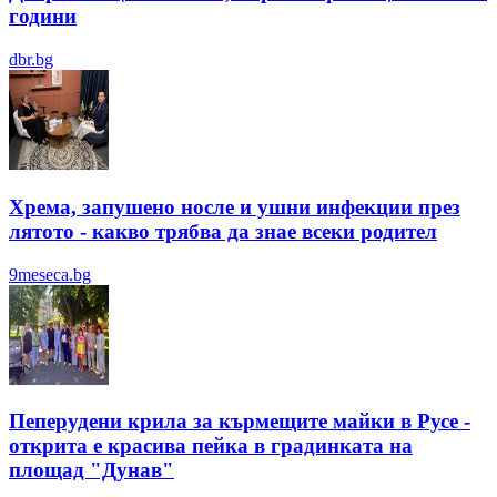
години
dbr.bg
Хрема, запушено носле и ушни инфекции през
лятотo - какво трябва да знае всеки родител
9meseca.bg
Пеперудени крила за кърмещите майки в Русе -
открита е красива пейка в градинката на
площад "Дунав"