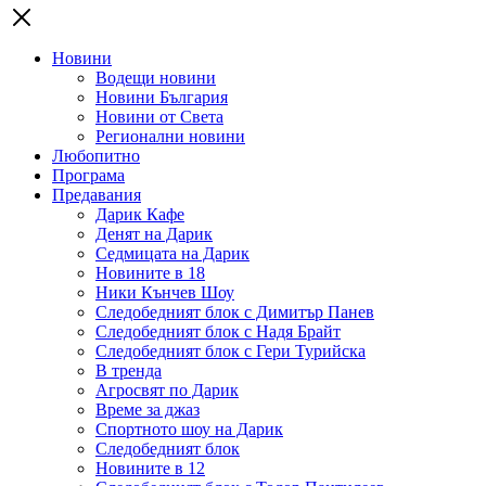
Новини
Водещи новини
Новини България
Новини от Света
Регионални новини
Любопитно
Програма
Предавания
Дарик Кафе
Денят на Дарик
Седмицата на Дарик
Новините в 18
Ники Кънчев Шоу
Следобедният блок с Димитър Панев
Следобедният блок с Надя Брайт
Следобедният блок с Гери Турийска
В тренда
Агросвят по Дарик
Време за джаз
Спортното шоу на Дарик
Следобедният блок
Новините в 12