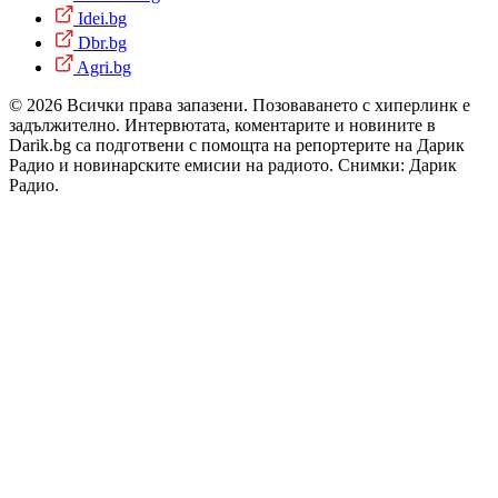
Idei.bg
Dbr.bg
Agri.bg
© 2026 Всички права запазени. Позоваването с хиперлинк е
задължително. Интервютата, коментарите и новините в
Darik.bg са подготвени с помощта на репортерите на Дарик
Радио и новинарските емисии на радиото. Снимки: Дарик
Радио.