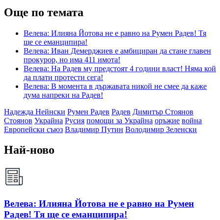
Още по темата
Велева: Илияна Йотова не е равно на Румен Радев! Тя
ще се еманципира!
Велева: Иван Демерджиев е амбициран да стане главен
прокурор, но има 411 имота!
Велева: На Радев му предстоят 4 години власт! Няма кой
да плати протести сега!
Велева: В момента в държавата никой не смее да каже
дума напреки на Радев!
Надежда Нейнски
Румен Радев
Радев
Димитър Стоянов
Стоянов
Украйна
Русия
помощи за Украйна
оръжие
война
Европейски съюз
Владимир Путин
Володимир Зеленски
Най-ново
Велева: Илияна Йотова не е равно на Румен
Радев! Тя ще се еманципира!