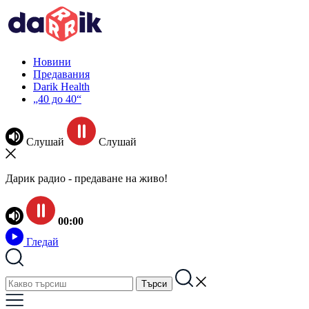
Новини
Предавания
Darik Health
„40 до 40“
Слушай
Слушай
Дарик радио - предаване на живо!
00:00
Гледай