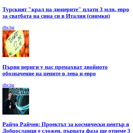
Турският "крал на дюнерите" плати 3 млн. евро
за сватбата на сина си в Италия (снимки)
dbr.bg
Първи вериги у нас премахват двойното
обозначение на цените в лева и евро
dbr.bg
Райчо Райчев: Проектът за космически център в
Доброславци е сложен, първата фаза ще отнеме 3