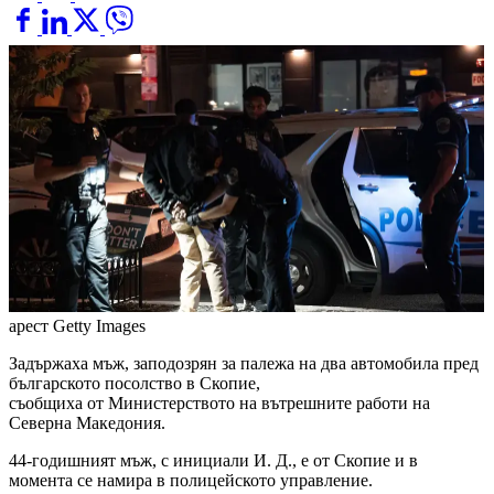
арест
Getty Images
Задържаха мъж, заподозрян за палежа на два автомобила пред
българското посолство в Скопие,
съобщиха от Министерството на вътрешните работи на
Северна Македония.
44-годишният мъж, с инициали И. Д., е от Скопие и в
момента се намира в полицейското управление.