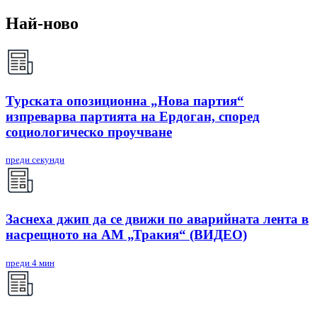
Най-ново
Турската опозиционна „Нова партия“
изпреварва партията на Ердоган, според
социологическо проучване
преди секунди
Заснеха джип да се движи по аварийната лента в
насрещното на АМ „Тракия“ (ВИДЕО)
преди 4 мин