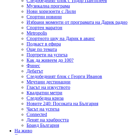
Следобедният блок с Тодор Пантилеев
Музикална програма
Нови хоризонти с Лили
Спортни новини
Избрани моменти от програмата на Дарик радио
Спортен маратон
Metropolis
Спортното шоу на Дарик в аванс
Подкаст в ефира
Още по темата
Портрети на успеха
Как да живеем до 100?
Финес
Дебатът
Следобедният блок с Георги Иванов
Мечтани дестинации
Гласът на изкуството
Квадратни метри
Следобедна криза
Новите 240: Посоката на България
Часът на успеха
Connected
Денят на храбростта
Бранд България
На живо