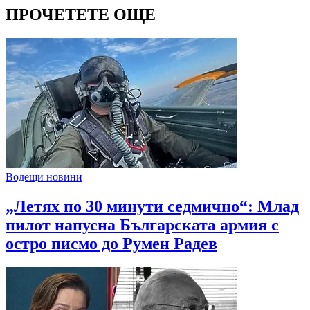
ПРОЧЕТЕТЕ ОЩЕ
Водещи новини
„Летях по 30 минути седмично“: Млад
пилот напусна Българската армия с
остро писмо до Румен Радев