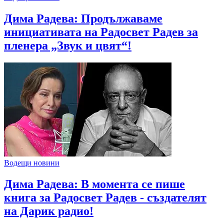
Дима Радева: Продължаваме
инициативата на Радосвет Радев за
пленера „Звук и цвят“!
Водещи новини
Дима Радева: В момента се пише
книга за Радосвет Радев - създателят
на Дарик радио!