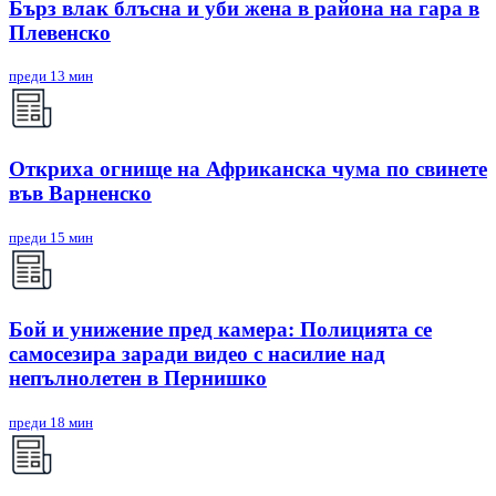
Бърз влак блъсна и уби жена в района на гара в
Плевенско
преди 13 мин
Откриха огнище на Африканска чума по свинете
във Варненско
преди 15 мин
Бой и унижение пред камера: Полицията се
самосезира заради видео с насилие над
непълнолетен в Пернишко
преди 18 мин