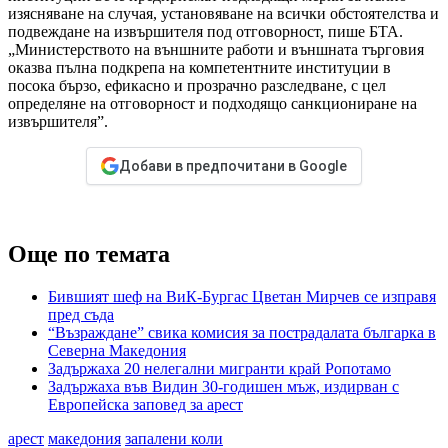
изясняване на случая, установяване на всички обстоятелства и
подвеждане на извършителя под отговорност, пише БТА.
„Министерството на външните работи и външната търговия
оказва пълна подкрепа на компетентните институции в
посока бързо, ефикасно и прозрачно разследване, с цел
определяне на отговорност и подходящо санкциониране на
извършителя”.
Добави в предпочитани в Google
Още по темата
Бившият шеф на ВиК-Бургас Цветан Мирчев се изправя
пред съда
“Възраждане” свика комисия за пострадалата българка в
Северна Македония
Задържаха 20 нелегални мигранти край Ропотамо
Задържаха във Видин 30-годишен мъж, издирван с
Европейска заповед за арест
арест
македония
запалени коли