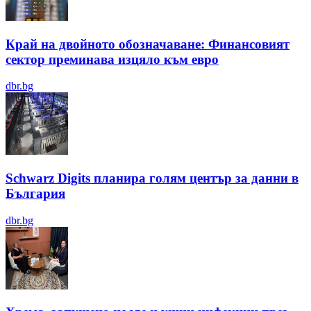
Край на двойното обозначаване: Финансовият
сектор преминава изцяло към евро
dbr.bg
Schwarz Digits планира голям център за данни в
България
dbr.bg