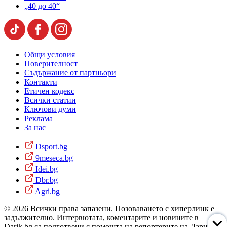
„40 до 40“
Общи условия
Поверителност
Съдържание от партньори
Контакти
Етичен кодекс
Всички статии
Ключови думи
Реклама
За нас
Dsport.bg
9meseca.bg
Idei.bg
Dbr.bg
Agri.bg
© 2026 Всички права запазени. Позоваването с хиперлинк е
задължително. Интервютата, коментарите и новините в
Darik.bg са подготвени с помощта на репортерите на Дарик