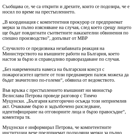
Съобщава се, че са открити и дрехите, които се подозира, че е
носил по време на престъплението.
„В координация с компетентния прокурор се предприемат
мерки за пълно изясняване на случая, след което срещу лицето
ще бъдат повдигнати съответните наказателни обвинения по
спешно производство”, допълват от МВР
Случилото се предизвика незабавната реакция на
Министерството на външните работи на България, което
настоя за бързо и справедливо правораздаване по случая.
„Без навременната намеса на българския консул с
пожарогасител щетите от този преднамерен палеж можеха да
бъдат значително по-големи“, обявиха от ведомството.
Във връзка с престъплението външният ни министър
Велислава Петрова проведе разговор с Тимчо
Муцунски. „България категорично осъжда този неприемлив
акт. Очакваме бързо и задълбочено разследване,
идентифициране на отговорните лица и бързо правосъдие“,
коментира тя.
Муцунски е информирал Петрова, че компетентните
институции вече предприемат подходящи мерки за пълно