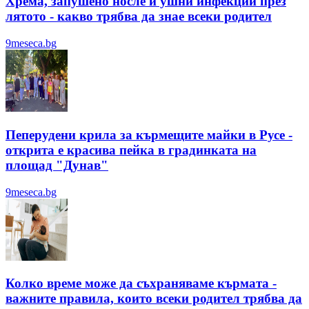
Хрема, запушено носле и ушни инфекции през
лятотo - какво трябва да знае всеки родител
9meseca.bg
Пеперудени крила за кърмещите майки в Русе -
открита е красива пейка в градинката на
площад "Дунав"
9meseca.bg
Колко време може да съхраняваме кърмата -
важните правила, които всеки родител трябва да