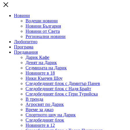
Новини
Водещи новини
Новини България
Новини от Света
Регионални новини
Любопитно
Програма
Предавания
Дарик Кафе
Денят на Дарик
Седмицата на Дарик
Новините в 18
Ники Кънчев Шоу
Следобедният блок с Димитър Панев
Следобедният блок с Надя Брайт
Следобедният блок с Гери Турийска
В тренда
Агросвят по Дарик
Време за джаз
Спортното шоу на Дарик
Следобедният блок
Новините в 12