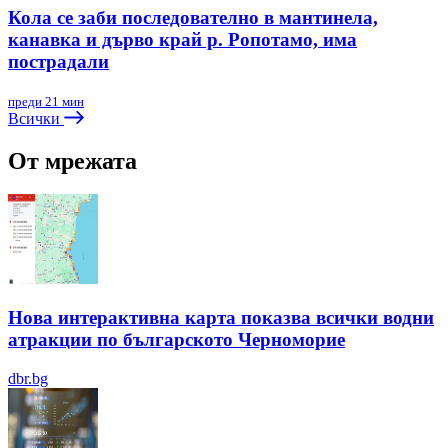
Кола се заби последователно в мантинела,
канавка и дърво край р. Ропотамо, има
пострадали
преди 21 мин
Всички
От мрежата
Нова интерактивна карта показва всички водни
атракции по българското Черноморие
dbr.bg