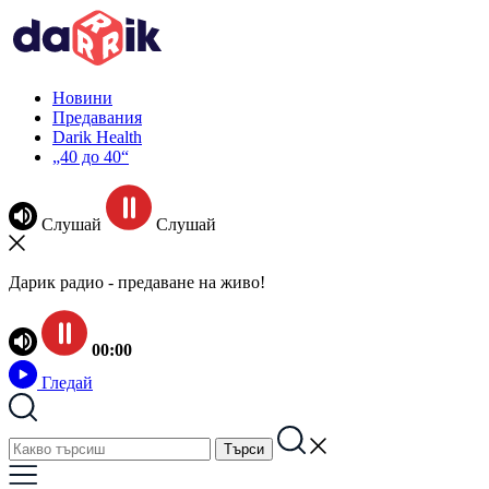
Новини
Предавания
Darik Health
„40 до 40“
Слушай
Слушай
Дарик радио - предаване на живо!
00:00
Гледай