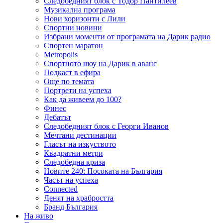
Следобедният блок с Тодор Пантилеев
Музикална програма
Нови хоризонти с Лили
Спортни новини
Избрани моменти от програмата на Дарик радио
Спортен маратон
Metropolis
Спортното шоу на Дарик в аванс
Подкаст в ефира
Още по темата
Портрети на успеха
Как да живеем до 100?
Финес
Дебатът
Следобедният блок с Георги Иванов
Мечтани дестинации
Гласът на изкуството
Квадратни метри
Следобедна криза
Новите 240: Посоката на България
Часът на успеха
Connected
Денят на храбростта
Бранд България
На живо