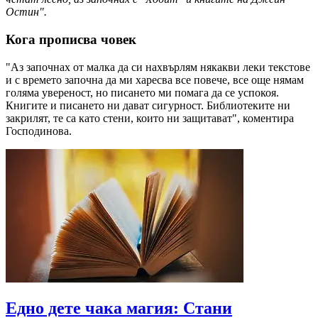
Остин".
Кога прописва човек
"Аз започнах от малка да си нахвърлям някакви леки текстове
и с времето започна да ми харесва все повече, все още нямам
голяма увереност, но писането ми помага да се успокоя.
Книгите и писането ни дават сигурност. Библиотеките ни
закрилят, те са като стени, които ни защитават", коментира
Господинова.
Eдно дете чака магия: Стани