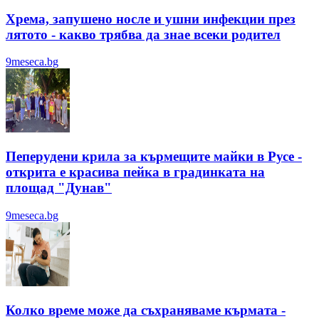
Хрема, запушено носле и ушни инфекции през
лятотo - какво трябва да знае всеки родител
9meseca.bg
Пеперудени крила за кърмещите майки в Русе -
открита е красива пейка в градинката на
площад "Дунав"
9meseca.bg
Колко време може да съхраняваме кърмата -