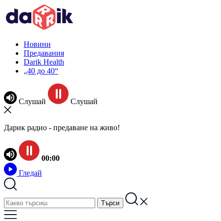
Новини
Предавания
Darik Health
„40 до 40“
Слушай
Слушай
Дарик радио - предаване на живо!
00:00
Гледай