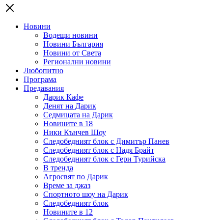
Новини
Водещи новини
Новини България
Новини от Света
Регионални новини
Любопитно
Програма
Предавания
Дарик Кафе
Денят на Дарик
Седмицата на Дарик
Новините в 18
Ники Кънчев Шоу
Следобедният блок с Димитър Панев
Следобедният блок с Надя Брайт
Следобедният блок с Гери Турийска
В тренда
Агросвят по Дарик
Време за джаз
Спортното шоу на Дарик
Следобедният блок
Новините в 12