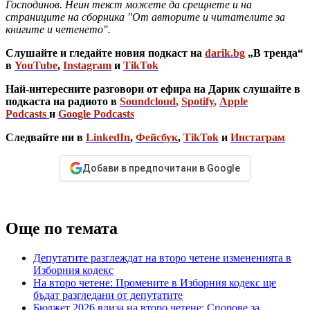
Господинов. Неин текст можете да срещнете и на
страниците на сборника "От авторите и читателите за
книгите и четенето".
Слушайте и гледайте новия подкаст на
darik.bg
„В тренда“
в
YouTube
,
Instagram
и
TikTok
Най-интересните разговори от ефира на Дарик слушайте в
подкаста на радиото в
Soundcloud
,
Spotify
,
Apple
Podcasts
и
Google Podcasts
Следвайте ни в
LinkedIn
,
Фейсбук
,
TikTok
и
Инстаграм
Добави в предпочитани в Google
Още по темата
Депутатите разглеждат на второ четене измененията в
Изборния кодекс
На второ четене: Промените в Изборния кодекс ще
бъдат разгледани от депутатите
Бюджет 2026 влиза на второ четене: Спорове за