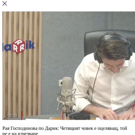
Рая Господинова по Дарик: Четящият човек е оцеляващ, той
не е на изчезване