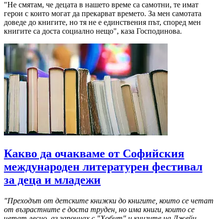
"Не смятам, че децата в нашето време са самотни, те имат
герои с които могат да прекарват времето. За мен самотата
доведе до книгите, но тя не е единствения път, според мен
книгите са доста социално нещо", каза Господинова.
Какво да очакваме от Софийския
международен литературен фестивал
за деца и младежи
"Преходът от детските книжки до книгите, които се четат
от възрастните е доста труден, но има книги, които се
четат лесно, аз започнах с "Хобит" и книгите на Джейн