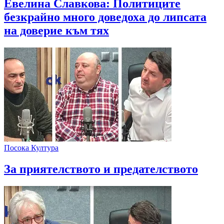
Евелина Славкова: Политиците
безкрайно много доведоха до липсата
на доверие към тях
Посока Култура
За приятелството и предателството