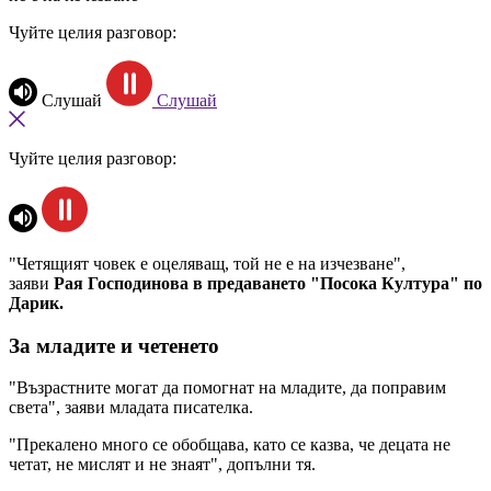
Чуйте целия разговор:
Слушай
Слушай
Чуйте целия разговор:
"Четящият човек е оцеляващ, той не е на изчезване",
заяви
Рая Господинова в предаването "Посока Култура" по
Дарик.
За младите и четенето
"Възрастните могат да помогнат на младите, да поправим
света", заяви младата писателка.
"Прекалено много се обобщава, като се казва, че децата не
четат, не мислят и не знаят", допълни тя.