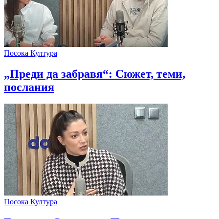
Посока Култура
„Преди да забравя“: Сюжет, теми,
послания
Посока Култура