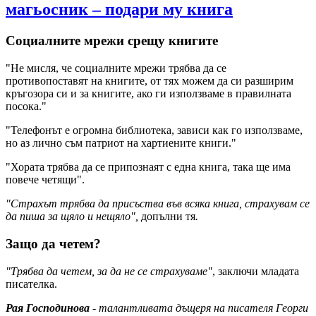
магьосник – подари му книга
Социалните мрежи срещу книгите
"Не мисля, че социалните мрежи трябва да се
противопоставят на книгите, от тях можем да си разширим
кръгозора си и за книгите, ако ги използваме в правилната
посока."
"Телефонът е огромна библиотека, зависи как го използваме,
но аз лично съм патриот на хартиените книги."
"Хората трябва да се припознаят с една книга, така ще има
повече четящи".
"Страхът трябва да присъства във всяка книга, страхувам се
да пиша за щяло и нещяло",
допълни тя
.
Защо да четем?
"Трябва да четем, за да не се страхуваме"
, заключи младата
писателка.
Рая Господинова
- талантливата дъщеря на писателя Георги