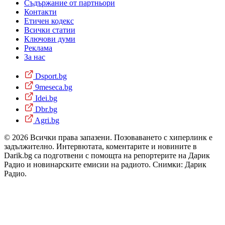
Съдържание от партньори
Контакти
Етичен кодекс
Всички статии
Ключови думи
Реклама
За нас
Dsport.bg
9meseca.bg
Idei.bg
Dbr.bg
Agri.bg
© 2026 Всички права запазени. Позоваването с хиперлинк е
задължително. Интервютата, коментарите и новините в
Darik.bg са подготвени с помощта на репортерите на Дарик
Радио и новинарските емисии на радиото. Снимки: Дарик
Радио.