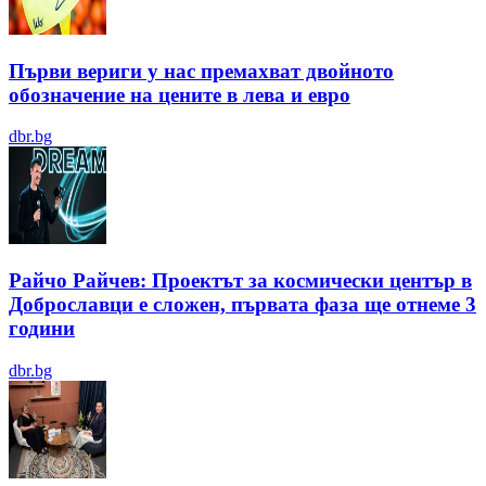
Първи вериги у нас премахват двойното
обозначение на цените в лева и евро
dbr.bg
Райчо Райчев: Проектът за космически център в
Доброславци е сложен, първата фаза ще отнеме 3
години
dbr.bg