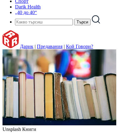
Спорт
Darik Health
„40 до 40“
Дарик
|
Предавания
|
Кой Говори?
Unsplash
Книги