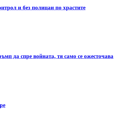
нтрол и без полицаи по храстите
мп да спре войната, тя само се ожесточава
ре