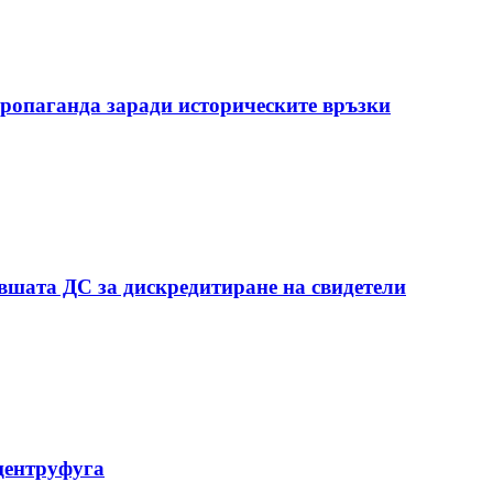
пропаганда заради историческите връзки
ившата ДС за дискредитиране на свидетели
 центруфуга