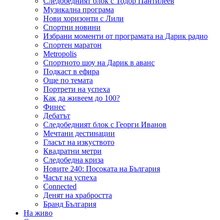
Следобедният блок с Тодор Пантилеев
Музикална програма
Нови хоризонти с Лили
Спортни новини
Избрани моменти от програмата на Дарик радио
Спортен маратон
Metropolis
Спортното шоу на Дарик в аванс
Подкаст в ефира
Още по темата
Портрети на успеха
Как да живеем до 100?
Финес
Дебатът
Следобедният блок с Георги Иванов
Мечтани дестинации
Гласът на изкуството
Квадратни метри
Следобедна криза
Новите 240: Посоката на България
Часът на успеха
Connected
Денят на храбростта
Бранд България
На живо