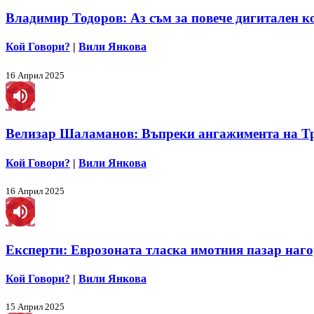
Владимир Тодоров: Аз съм за повече дигитален ко
Кой Говори?
|
Вили Янкова
16 Април 2025
Велизар Шаламанов: Въпреки ангажимента на Тръ
Кой Говори?
|
Вили Янкова
16 Април 2025
Експерти: Еврозоната тласка имотния пазар наго
Кой Говори?
|
Вили Янкова
15 Април 2025