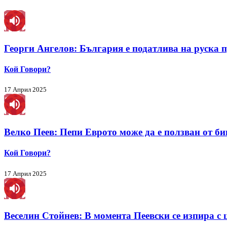
Георги Ангелов: България е податлива на руска 
Кой Говори?
17 Април 2025
Велко Пеев: Пепи Еврото може да е ползван от б
Кой Говори?
17 Април 2025
Веселин Стойнев: В момента Пеевски се изпира с