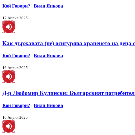
Кой Говори?
|
Вили Янкова
17 Април 2025
Как държавата (не) осигурява храненето на деца 
Кой Говори?
|
Вили Янкова
16 Април 2025
Д-р Любомир Кулински: Българският потребител д
Кой Говори?
|
Вили Янкова
16 Април 2025