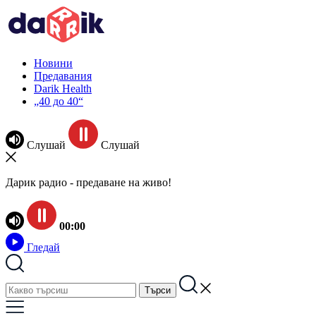
Новини
Предавания
Darik Health
„40 до 40“
Слушай
Слушай
Дарик радио - предаване на живо!
00:00
Гледай