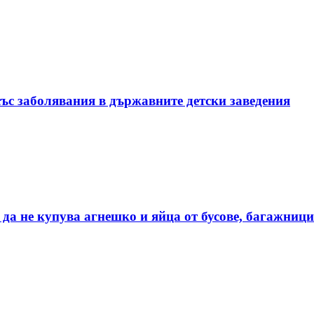
със заболявания в държавните детски заведения
а не купува агнешко и яйца от бусове, багажници