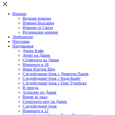
Новини
Водещи новини
Новини България
Новини от Света
Регионални новини
Любопитно
Програма
Предавания
Дарик Кафе
Денят на Дарик
Седмицата на Дарик
Новините в 18
Ники Кънчев Шоу
Следобедният блок с Димитър Панев
Следобедният блок с Надя Брайт
Следобедният блок с Гери Турийска
В тренда
Агросвят по Дарик
Време за джаз
Спортното шоу на Дарик
Следобедният блок
Новините в 12