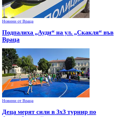
Новини от Враца
Подпалиха „Ауди“ на ул. „Скакля“ във
Враца
Новини от Враца
Деца мерят сили в 3х3 турнир по