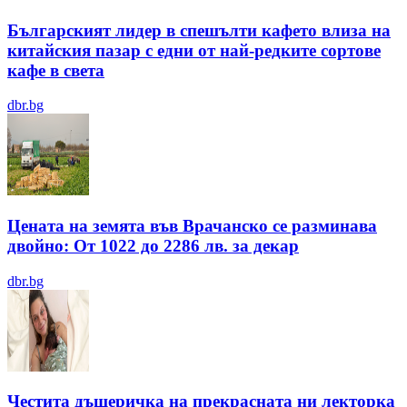
Българският лидер в спешълти кафето влиза на
китайския пазар с едни от най-редките сортове
кафе в света
dbr.bg
Цената на земята във Врачанско се разминава
двойно: От 1022 до 2286 лв. за декар
dbr.bg
Честита дъщеричка на прекрасната ни лекторка