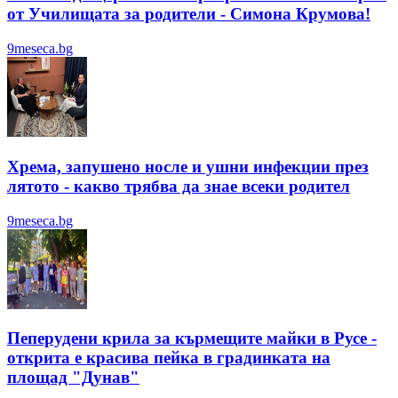
от Училищата за родители - Симона Крумова!
9meseca.bg
Хрема, запушено носле и ушни инфекции през
лятотo - какво трябва да знае всеки родител
9meseca.bg
Пеперудени крила за кърмещите майки в Русе -
открита е красива пейка в градинката на
площад "Дунав"