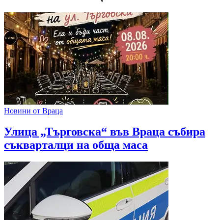
Новини от Враца
Улица „Търговска“ във Враца събира
съкварталци на обща маса