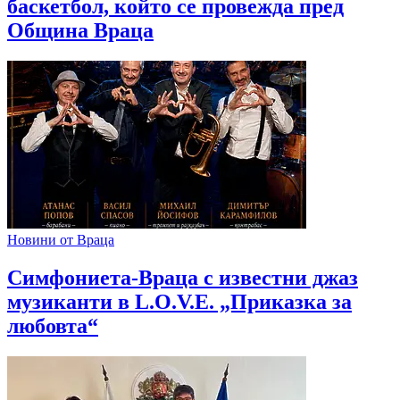
баскетбол, който се провежда пред
Община Враца
Новини от Враца
Симфониета-Враца с известни джаз
музиканти в L.O.V.E. „Приказка за
любовта“