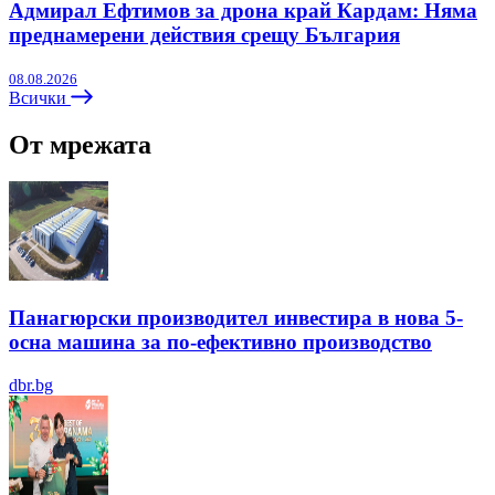
Адмирал Ефтимов за дрона край Кардам: Няма
преднамерени действия срещу България
08.08.2026
Всички
От мрежата
Панагюрски производител инвестира в нова 5-
осна машина за по-ефективно производство
dbr.bg