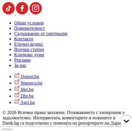
Общи условия
Поверителност
Съдържание от партньори
Контакти
Етичен кодекс
Всички статии
Ключови думи
Реклама
За нас
Dsport.bg
9meseca.bg
Idei.bg
Dbr.bg
Agri.bg
© 2026 Всички права запазени. Позоваването с хиперлинк е
задължително. Интервютата, коментарите и новините в
Darik.bg са подготвени с помощта на репортерите на Дарик
Радио и новинарските емисии на радиото. Снимки: Дарик
РЕКЛАМА