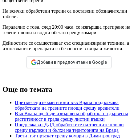
обществени терени.
На всички обработени терени са поставени обозначителни
табели.
Паралелно с това, след 20:00 часа, се извършва третиране на
зелени площи и водни обекти срещу комари.
Дейностите се осъществяват със специализирана техника, а
използваните препарати са безопасни за хора и животни.
Добави в предпочитани в Google
Още по темата
През месеците май и юни във Враца продължава
обработката на тревните площи срещу вредители
Във Враца ще бъде извършена обработка на дървесна
растителност в града срещу листни въшки
Продължават ДДД обработките на тревните площи
срещу кърлежи и бълхи на територията на Враца
Трети път пръскат срещу комари в Димитровград