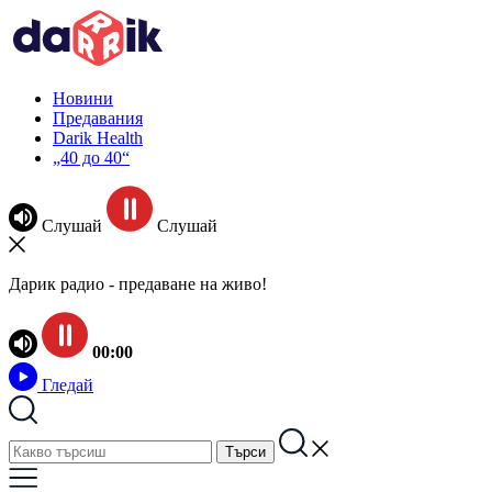
Новини
Предавания
Darik Health
„40 до 40“
Слушай
Слушай
Дарик радио - предаване на живо!
00:00
Гледай