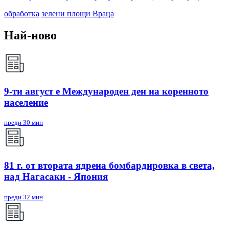
обработка
зелени площи Враца
Най-ново
9-ти август е Международен ден на коренното
население
преди 30 мин
81 г. от втората ядрена бомбардировка в света,
над Нагасаки - Япония
преди 32 мин