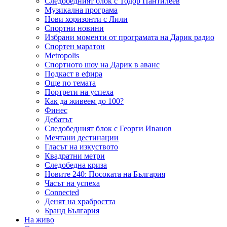
Следобедният блок с Тодор Пантилеев
Музикална програма
Нови хоризонти с Лили
Спортни новини
Избрани моменти от програмата на Дарик радио
Спортен маратон
Metropolis
Спортното шоу на Дарик в аванс
Подкаст в ефира
Още по темата
Портрети на успеха
Как да живеем до 100?
Финес
Дебатът
Следобедният блок с Георги Иванов
Мечтани дестинации
Гласът на изкуството
Квадратни метри
Следобедна криза
Новите 240: Посоката на България
Часът на успеха
Connected
Денят на храбростта
Бранд България
На живо