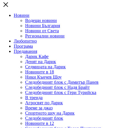
Новини
Водещи новини
Новини България
Новини от Света
Регионални новини
Любопитно
Програма
Предавания
Дарик Кафе
Денят на Дарик
Седмицата на Дарик
Новините в 18
Ники Кънчев Шоу
Следобедният блок с Димитър Панев
Следобедният блок с Надя Брайт
Следобедният блок с Гери Турийска
В тренда
Агросвят по Дарик
Време за джаз
Спортното шоу на Дарик
Следобедният блок
Новините в 12