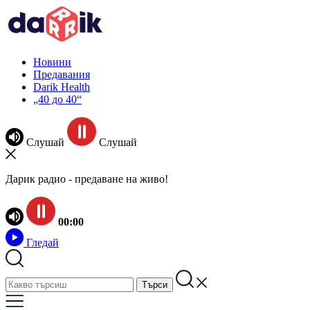
Новини
Предавания
Darik Health
„40 до 40“
Слушай
Слушай
Дарик радио - предаване на живо!
00:00
Гледай