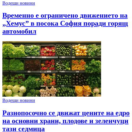
Водещи новини
Временно е ограничено движението на
„Хемус” в посока София поради горящ
автомобил
Водещи новини
Разнопосочно се движат цените на едро
на основни храни, плодове и зеленчуци
тази седмица