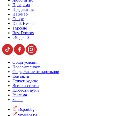
Любопитно
Програма
Предавания
На живо
Спорт
Darik Health
Търсене
Best Doctors
„40 до 40“
Общи условия
Поверителност
Съдържание от партньори
Контакти
Етичен кодекс
Всички статии
Ключови думи
Реклама
За нас
Dsport.bg
9meseca.bg