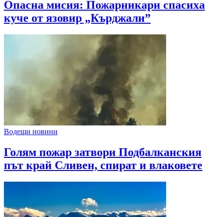
Опасна мисия: Пожарникари спасиха
куче от язовир „Кърджали”
Водещи новини
Голям пожар затвори Подбалканския
път край Сливен, спират и влаковете