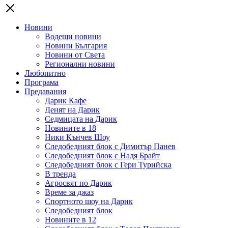
Новини
Водещи новини
Новини България
Новини от Света
Регионални новини
Любопитно
Програма
Предавания
Дарик Кафе
Денят на Дарик
Седмицата на Дарик
Новините в 18
Ники Кънчев Шоу
Следобедният блок с Димитър Панев
Следобедният блок с Надя Брайт
Следобедният блок с Гери Турийска
В тренда
Агросвят по Дарик
Време за джаз
Спортното шоу на Дарик
Следобедният блок
Новините в 12