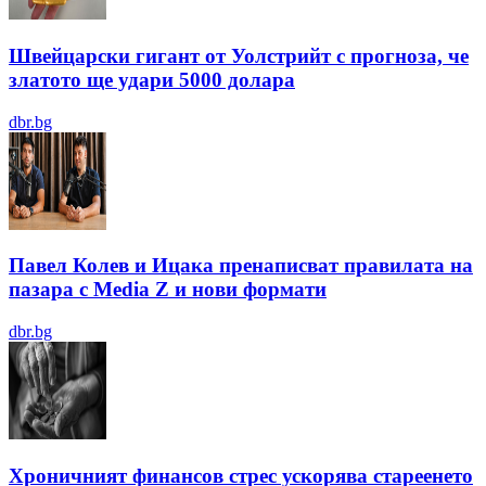
Швейцарски гигант от Уолстрийт с прогноза, че
златото ще удари 5000 долара
dbr.bg
Павел Колев и Ицака пренаписват правилата на
пазара с Media Z и нови формати
dbr.bg
Хроничният финансов стрес ускорява стареенето