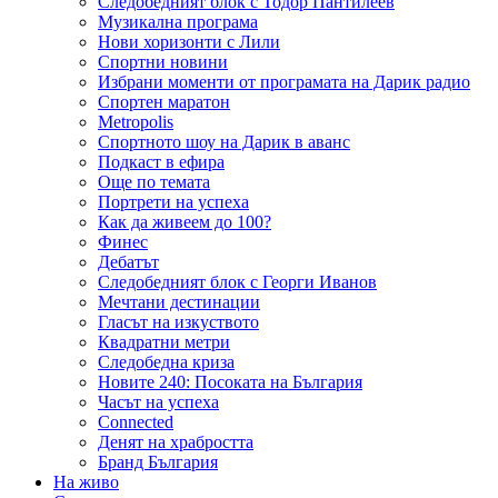
Следобедният блок с Тодор Пантилеев
Музикална програма
Нови хоризонти с Лили
Спортни новини
Избрани моменти от програмата на Дарик радио
Спортен маратон
Metropolis
Спортното шоу на Дарик в аванс
Подкаст в ефира
Още по темата
Портрети на успеха
Как да живеем до 100?
Финес
Дебатът
Следобедният блок с Георги Иванов
Мечтани дестинации
Гласът на изкуството
Квадратни метри
Следобедна криза
Новите 240: Посоката на България
Часът на успеха
Connected
Денят на храбростта
Бранд България
На живо