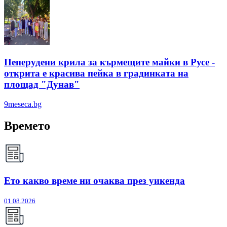
Пеперудени крила за кърмещите майки в Русе -
открита е красива пейка в градинката на
площад "Дунав"
9meseca.bg
Времето
Ето какво време ни очаква през уикенда
01.08.2026