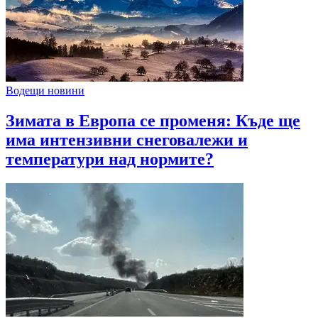
Водещи новини
Зимата в Европа се променя: Къде ще
има интензивни снеговалежи и
температури над нормите?