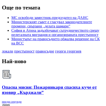
Още по темата
МС освободи заместник-председател на ДАНС
Министерският съвет е гласувал законодателните
промени, свързани „делата шамари”
София и Атина задълбочават сътрудничеството срещу
нелегалната миграция и организираната престъпност
Министърът на правосъдието обжалва решение на СК
на ВСС
локали
престъпност
правосъдие
георги георгиев
Най-ново
Опасна мисия: Пожарникари спасиха куче от
язовир „Кърджали”
преди секунди