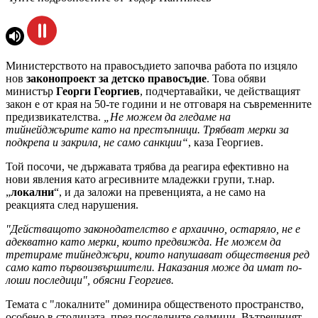
Министерството на правосъдието започва работа по изцяло
нов
законопроект за детско правосъдие
. Това обяви
министър
Георги Георгиев
, подчертавайки, че действащият
закон е от края на 50-те години и не отговаря на съвременните
предизвикателства.
„Не можем да гледаме на
тийнейджърите като на престъпници. Трябват мерки за
подкрепа и закрила, не само санкции“
, каза Георгиев.
Той посочи, че държавата трябва да реагира ефективно на
нови явления като агресивните младежки групи, т.нар.
„
локални
“, и да заложи на превенцията, а не само на
реакцията след нарушения.
"Действащото законодателство е архаично, остаряло, не е
адекватно като мерки, които предвижда. Не можем да
третираме тийнеджъри, които напушават обществения ред
само като първоизвършители. Наказания може да имат по-
лоши последици", обясни Георгиев.
Темата с "локалните" доминира общественото пространство,
особено в столицата, през последните седмици. Вътрешният