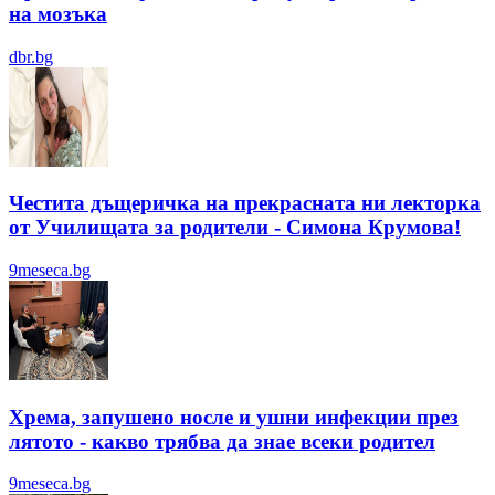
на мозъка
dbr.bg
Честита дъщеричка на прекрасната ни лекторка
от Училищата за родители - Симона Крумова!
9meseca.bg
Хрема, запушено носле и ушни инфекции през
лятотo - какво трябва да знае всеки родител
9meseca.bg