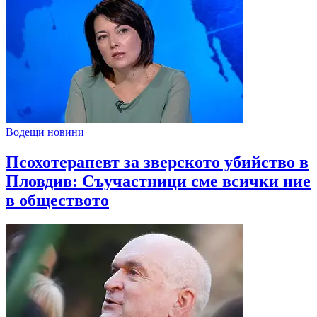
Водещи новини
Псохотерапевт за зверското убийство в
Пловдив: Съучастници сме всички ние
в обществото