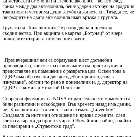
катастрофата от 5 юни на „Челопешко шосе”, когато след
гонка между два автомобила, беше ударен автобус на градския
транспорт и четирима души загубиха живота си. Твърди се, че
шофьорите на двата автомобила имат връзка с групата.
Групата на „Калашниците” е разследвана и преди за
сводничество. При акцията в квартал „Ботунец” от вчера
полицаите откриват помещение с жени.
„През вчерашния ден са образувани шест досъдебни
производства, които са за склоняване към проституция и
предоставяне на помещение с развратна цел. Освен това в
СДВР има образувани две досъдебни производства за
изнудване", обясни по-рано в понеделник и. д. директор на
СДВР гл. комисар Николай Пелтеков.
Според информация на NOVA от разследването момичета са
били разпитани и освободени. Във времето назад има данни,
че „Калашниците” са използвали схемата „Lover boy”.
Създавали са интимни отношения и връзка с жените, след
което са карани да проституират. Обичайният район, в който
са пласирани е „Студентски град”.
В последните дни в социалните мрежи направи впечатление