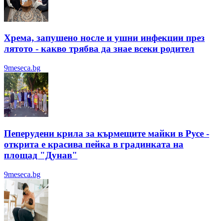
Хрема, запушено носле и ушни инфекции през
лятотo - какво трябва да знае всеки родител
9meseca.bg
Пеперудени крила за кърмещите майки в Русе -
открита е красива пейка в градинката на
площад "Дунав"
9meseca.bg