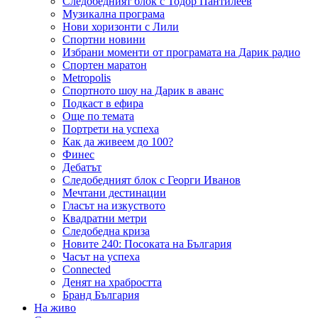
Следобедният блок с Тодор Пантилеев
Музикална програма
Нови хоризонти с Лили
Спортни новини
Избрани моменти от програмата на Дарик радио
Спортен маратон
Metropolis
Спортното шоу на Дарик в аванс
Подкаст в ефира
Още по темата
Портрети на успеха
Как да живеем до 100?
Финес
Дебатът
Следобедният блок с Георги Иванов
Мечтани дестинации
Гласът на изкуството
Квадратни метри
Следобедна криза
Новите 240: Посоката на България
Часът на успеха
Connected
Денят на храбростта
Бранд България
На живо