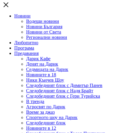
Новини
Водещи новини
Новини България
Новини от Света
Регионални новини
Любопитно
Програма
Предавания
Дарик Кафе
Денят на Дарик
Седмицата на Дарик
Новините в 18
Ники Кънчев Шоу
Следобедният блок с Димитър Панев
Следобедният блок с Надя Брайт
Следобедният блок с Гери Турийска
В тренда
Агросвят по Дарик
Време за джаз
Спортното шоу на Дарик
Следобедният блок
Новините в 12