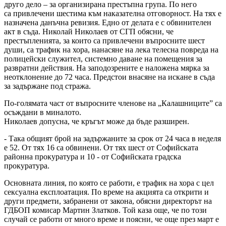
друго дело – за организирана престъпна група. По него
са привлечени шестима към наказателна отговорност. На тях е
назначена данъчна ревизия. Едно от делата е с обвинителен
акт в съда. Николай Николаев от СГП обясни, че
престъпленията, за които са привлечени въпросните шест
души, са трафик на хора, нанасяне на лека телесна повреда на
полицейски служител, системно даване на помещения за
развратни действия. На заподозрените е наложена мярка за
неотклонение до 72 часа. Предстои внасяне на искане в съда
за задържане под стража.
По-голямата част от въпросните членове на „Калашниците” са
осъждани в миналото.
Николаев допусна, че кръгът може да бъде разширен.
- Така общият брой на задържаните за срок от 24 часа в неделя
е 52. От тях 16 са обвинени. От тях шест от Софийската
районна прокуратура и 10 - от Софийската градска
прокуратура.
Основната линия, по която се работи, е трафик на хора с цел
сексуална експлоатация. По време на акцията са открити и
други предмети, забранени от закона, обясни директорът на
ГДБОП комисар Мартин Златков. Той каза още, че по този
случай се работи от много време и поясни, че още през март е