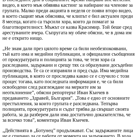
видео, в което мъж обявява кастинг за набиране на членове за
групата. Малко преди акцията в неделя се появи второ видео,
в което същият мъж обяснява, че клипът е бил актуален преди
8 месеца, когато са търсили хора, които да помагат за
благотворителност. Мъжът се казва Красимир. Той беше сред
арестуваните вчера. Съпругата му обаче обясни, че в дома им
не е открито нищо.
„Не знам дали през цялото време са били необезпокоявани,
тъй като има и медийни публикации, и официални съобщения
от прокуратурата и полицията за това, че тези хора са
разследвани, задържани и срещу тях са образувани досъдебни
производства. Те са се изправяли и пред съда. Има медийна
публикация, в която се проследява какво се е случило с този
процес тогава, като последната информация е, че са били
освободени след разглеждане на мерките им за
неотклонение”, обясни репортерът Иван Кънчев в
предаването „Здравей, България”. „Това е едно от основните
престъпления, за които групата е разследвана. Тепърва
полицията, прокуратурата и съдът трябва да свършат своята
работа, за да разберем дали има достатъчно доказателства, че
за всичко това”, коментира Иван Кънчев.
„Действията в „Ботунец” продължават. Със задържаните лица
не е спирано да се работи от момента на задържането. В хода