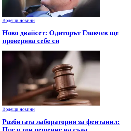
Водещи новини
Ново двайсет: Одиторът Главчев ще
проверява себе си
Водещи новини
Разбитата лаборатория за фентанил:
Предстои решение на съда