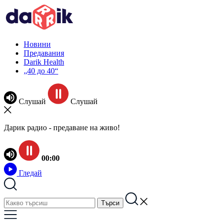
Новини
Предавания
Darik Health
„40 до 40“
Слушай
Слушай
Дарик радио - предаване на живо!
00:00
Гледай