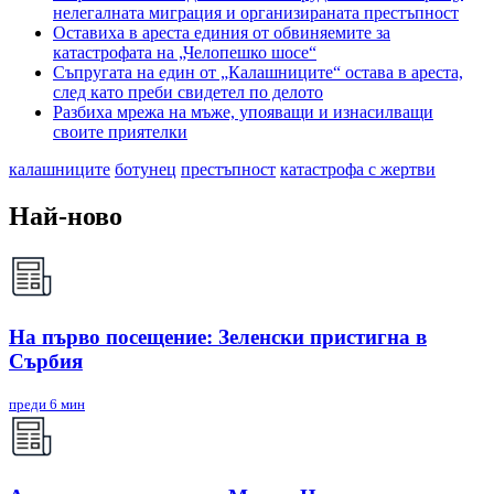
нелегалната миграция и организираната престъпност
Оставиха в ареста единия от обвиняемите за
катастрофата на „Челопешко шосе“
Съпругата на един от „Калашниците“ остава в ареста,
след като преби свидетел по делото
Разбиха мрежа на мъже, упояващи и изнасилващи
своите приятелки
калашниците
ботунец
престъпност
катастрофа с жертви
Най-ново
На първо посещение: Зеленски пристигна в
Сърбия
преди 6 мин