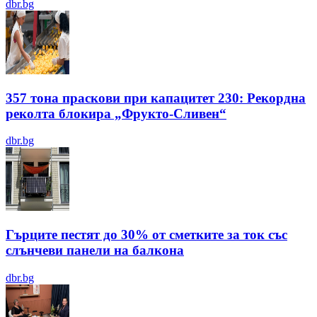
dbr.bg
357 тона праскови при капацитет 230: Рекордна
реколта блокира „Фрукто-Сливен“
dbr.bg
Гърците пестят до 30% от сметките за ток със
слънчеви панели на балкона
dbr.bg