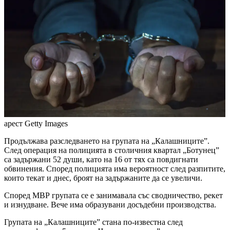
арест
Getty Images
Продължава разследването на групата на „Калашниците”.
След операция на полицията в столичния квартал „Ботунец”
са задържани 52 души, като на 16 от тях са повдигнати
обвинения. Според полицията има вероятност след разпитите,
които текат и днес, броят на задържаните да се увеличи.
Според МВР групата се е занимавала със сводничество, рекет
и изнудване. Вече има образувани досъдебни производства.
Групата на „Калашниците” стана по-известна след