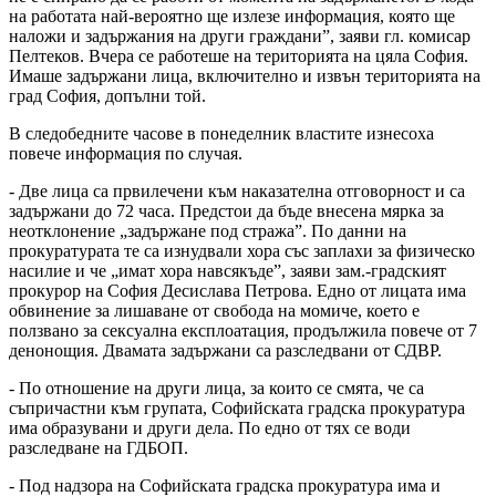
на работата най-вероятно ще излезе информация, която ще
наложи и задържания на други граждани”, заяви гл. комисар
Пелтеков. Вчера се работеше на територията на цяла София.
Имаше задържани лица, включително и извън територията на
град София, допълни той.
В следобедните часове в понеделник властите изнесоха
повече информация по случая.
- Две лица са првилечени към наказателна отговорност и са
задържани до 72 часа. Предстои да бъде внесена мярка за
неотклонение „задържане под стража”. По данни на
прокуратурата те са изнудвали хора със заплахи за физическо
насилие и че „имат хора навсякъде”, заяви зам.-градският
прокурор на София Десислава Петрова. Едно от лицата има
обвинение за лишаване от свобода на момиче, което е
ползвано за сексуална експлоатация, продължила повече от 7
денонощия. Двамата задържани са разследвани от СДВР.
- По отношение на други лица, за които се смята, че са
съпричастни към групата, Софийската градска прокуратура
има образувани и други дела. По едно от тях се води
разследване на ГДБОП.
- Под надзора на Софийската градска прокуратура има и