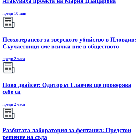
Атакуваха проекта на Мария Цънцарова
преди 10 мин
Псохотерапевт за зверското убийство в Пловдив:
Съучастници сме всички ние в обществото
преди 2 часа
Ново двайсет: Одиторът Главчев ще проверява
себе си
преди 2 часа
Разбитата лаборатория за фентанил: Предстои
решение на съда