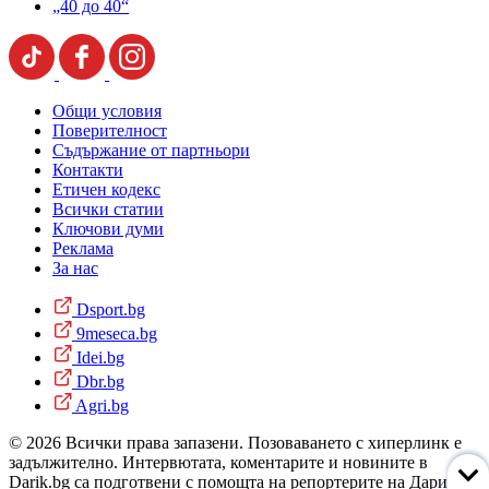
„40 до 40“
Общи условия
Поверителност
Съдържание от партньори
Контакти
Етичен кодекс
Всички статии
Ключови думи
Реклама
За нас
Dsport.bg
9meseca.bg
Idei.bg
Dbr.bg
Agri.bg
© 2026 Всички права запазени. Позоваването с хиперлинк е
задължително. Интервютата, коментарите и новините в
Darik.bg са подготвени с помощта на репортерите на Дарик