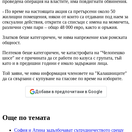
проведена операция на властите, има повдигнати обвинения.
- По време на настоящата акция са претърсени около 50
жилищни помещения, някои от които са отдавани под наем за
сексуални действия, открити са списъци с имена на момичета,
различни суми пари – общо 48 000 евро, както и оръжия.
Златков беше категоричен, че няма напрежение към ромската
общност.
Пелтеков беше категоричен, че катастрофата на "Челопешко
шосе" не е причината да се работи по казуса с групата, тъй
като и в предишни години е имало задържани лица.
Той заяви, че няма информация членовете на "Калашниците"
да са свързани с купуване на гласове по време на изборите.
Добави в предпочитани в Google
Още по темата
София и Атина задълбочават сътрудничеството срещу