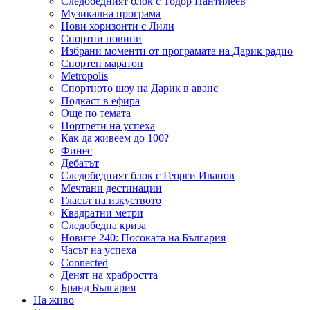
Следобедният блок с Тодор Пантилеев
Музикална програма
Нови хоризонти с Лили
Спортни новини
Избрани моменти от програмата на Дарик радио
Спортен маратон
Metropolis
Спортното шоу на Дарик в аванс
Подкаст в ефира
Още по темата
Портрети на успеха
Как да живеем до 100?
Финес
Дебатът
Следобедният блок с Георги Иванов
Мечтани дестинации
Гласът на изкуството
Квадратни метри
Следобедна криза
Новите 240: Посоката на България
Часът на успеха
Connected
Денят на храбростта
Бранд България
На живо