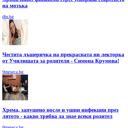
на мозъка
dbr.bg
Честита дъщеричка на прекрасната ни лекторка
от Училищата за родители - Симона Крумова!
9meseca.bg
Хрема, запушено носле и ушни инфекции през
лятотo - какво трябва да знае всеки родител
9meseca.bg