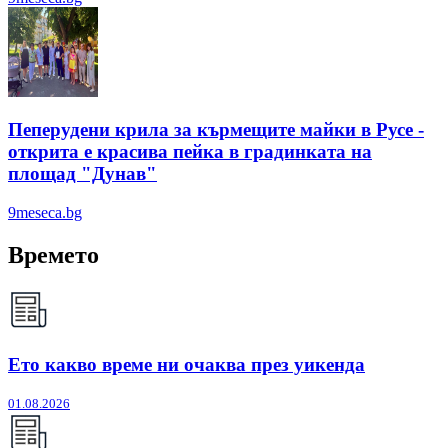
Пеперудени крила за кърмещите майки в Русе -
открита е красива пейка в градинката на
площад "Дунав"
9meseca.bg
Времето
Ето какво време ни очаква през уикенда
01.08.2026