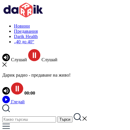
Новини
Предавания
Darik Health
„40 до 40“
Слушай
Слушай
Дарик радио - предаване на живо!
00:00
Гледай