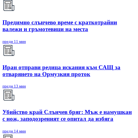
Предимно слънчево време с краткотрайни
валежи и гръмотевици на места
преди 11 мин
Иран отправи редица искания към САЩ за
отварянето на Ормузкия проток
преди 13 мин
Убийство край Слънчев бряг: Мъж е намушкан
с нож, заподозреният се опитал да избяга
преди 14 мин