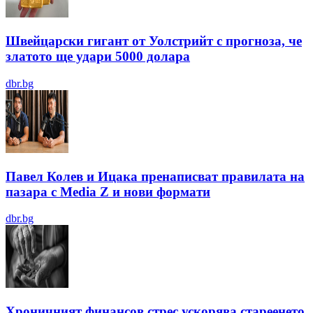
Швейцарски гигант от Уолстрийт с прогноза, че
златото ще удари 5000 долара
dbr.bg
Павел Колев и Ицака пренаписват правилата на
пазара с Media Z и нови формати
dbr.bg
Хроничният финансов стрес ускорява стареенето