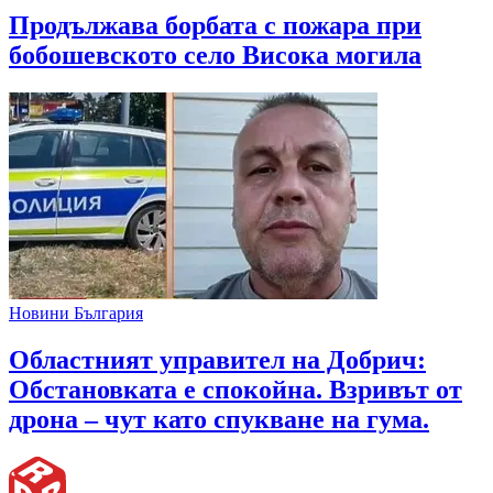
Продължава борбата с пожара при
бобошевското село Висока могила
Новини България
Областният управител на Добрич:
Обстановката е спокойна. Взривът от
дрона – чут като спукване на гума.