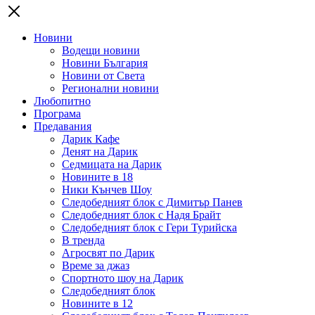
Новини
Водещи новини
Новини България
Новини от Света
Регионални новини
Любопитно
Програма
Предавания
Дарик Кафе
Денят на Дарик
Седмицата на Дарик
Новините в 18
Ники Кънчев Шоу
Следобедният блок с Димитър Панев
Следобедният блок с Надя Брайт
Следобедният блок с Гери Турийска
В тренда
Агросвят по Дарик
Време за джаз
Спортното шоу на Дарик
Следобедният блок
Новините в 12