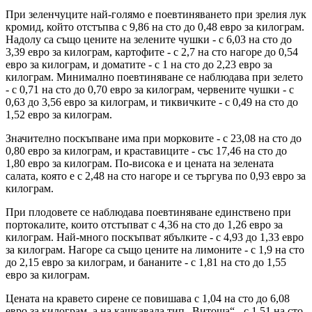
При зеленчуците най-голямо е поевтиняването при зрелия лук
кромид, който отстъпва с 9,86 на сто до 0,48 евро за килограм.
Надолу са също цените на зелените чушки - с 6,03 на сто до
3,39 евро за килограм, картофите - с 2,7 на сто нагоре до 0,54
евро за килограм, и доматите - с 1 на сто до 2,23 евро за
килограм. Минимално поевтиняване се наблюдава при зелето
- с 0,71 на сто до 0,70 евро за килограм, червените чушки - с
0,63 до 3,56 евро за килограм, и тиквичките - с 0,49 на сто до
1,52 евро за килограм.
Значително поскъпване има при морковите - с 23,08 на сто до
0,80 евро за килограм, и краставиците - със 17,46 на сто до
1,80 евро за килограм. По-висока е и цената на зелената
салата, която е с 2,48 на сто нагоре и се търгува по 0,93 евро за
килограм.
При плодовете се наблюдава поевтиняване единствено при
портокалите, които отстъпват с 4,36 на сто до 1,26 евро за
килограм. Най-много поскъпват ябълките - с 4,93 до 1,33 евро
за килограм. Нагоре са също цените на лимоните - с 1,9 на сто
до 2,15 евро за килограм, и бананите - с 1,81 на сто до 1,55
евро за килограм.
Цената на кравето сирене се повишава с 1,04 на сто до 6,08
евро за килограм, а на кашкавала тип „Витоша“ - с 1,51 на сто