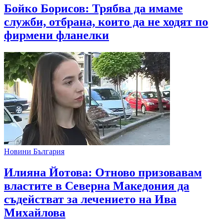
Бойко Борисов: Трябва да имаме
служби, отбрана, които да не ходят по
фирмени фланелки
Новини България
Илияна Йотова: Отново призовавам
властите в Северна Македония да
съдействат за лечението на Ива
Михайлова