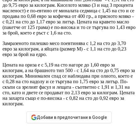
до 9,75 евро за килограм. Киселото мляко (3 и над 3 процента
масленост) е по-евтино от миналата седмица с 1,45 на сто и се
продава по 0,68 евро за кофичка от 400 гр., а прясното мляко -
с 0,21 на сто до 1,17 евро за литър. Цената на кравето масло
(пакетче от 125 грама) е по-висока и то се търгува по 1,43 евро
за брой, което е ръст с 1,6 на сто.
Замразеното пилешко месо поевтинява с 1,2 на сто до 3,70
евро за килограм, а яйцата (размер М) - с 1,1 на сто до 0,23
евро за брой на едро.
Цената на ориза е с 5,19 на сто нагоре до 1,60 евро за
килограм, а на брашното тип 500 - с 1,64 на сто до 0,75 евро за
килограм. Минимален спад се наблюдава при олиото, което е
с 0,28 на сто надолу и се търгува по 1,75 евро за литър. По-
скъпи са зрелият фасул и лещата - съответно с 1,91 и 1,31 на
сто, като и двете се продават по 2,13 евро за килограм. Цената
на захарта също е по-висока - с 0,82 на сто до 0,92 евро за
килограм.
Добави в предпочитани в Google