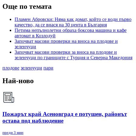
Още по темата
Пламен Абровски: Няма как домат, който се води първо
качество, да се внася на 30 цента в България
Петима непълнолетни обраха боксова машина и кафе
автомат в Козлодуй
Започват масови проверки на вноса на плодове и
зеленчуци
Започват масови проверки за вноса на плодове и
зеленчуци по границите с Турция и Северна Македония
плодове
зеленчуци
пари
Най-ново
Пожарът край Асеновград е потушен, районът
остава под наблюдение
преди 3 мин