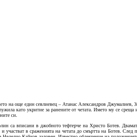
името на още един севлиевец – Атанас Александров Джумалиев, 3
лужила като укритие за ранените от четата. Името му се среща и
​​​​​​​​​
ин са вписани в джобното тефтерче на Христо Ботев. Двамата
 участват в сраженията на четата до смъртта на Ботев. След пр
 а Неделчо Кайков заловен. Известно облекчение на положението