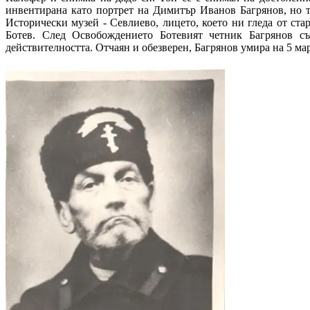
инвентирана като портрет на Димитър Иванов Багрянов, но то
Исторически музей - Севлиево, лицето, което ни гледа от ст
Ботев​​. След Освобождението Ботевият четник Багрянов с
действителността. Отчаян и обезверен, Багрянов умира на 5 март 191