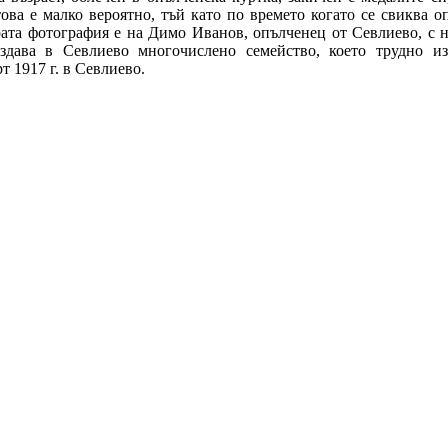
ва е малко вероятно, тъй като по времето когато се свиква о
арата фотография е на Димо Иванов, опълченец от Севлиево, с 
ъздава в Севлиево многочислено семейство, което трудно и
7 г. в Севлиево.​​​​​​​