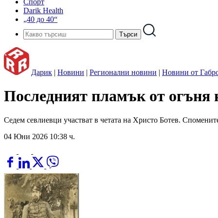
Спорт
Darik Health
„40 до 40“
Дарик
|
Новини
|
Регионални новини
|
Новини от Габр
Последният пламък от огъня н
Седем севлиевци участват в четата на Христо Ботев. Споменит
04 Юни 2026 10:38 ч.