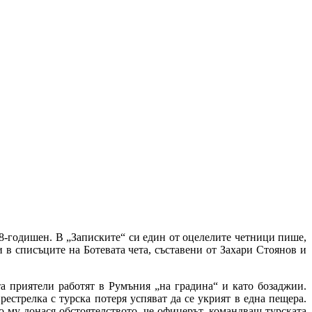
8-годишен. В „Записките“ си един от оцелелите четници пише,
 в списъците на Ботевата чета, съставени от Захари Стоянов и
 приятели работят в Румъния „на градина“ и като бозаджии.
естрелка с турска потеря успяват да се укрият в една пещера.
 му донася обстоятелството, че офицерът, командващ турската