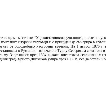
стно време местното “Хаджистояновото училище”, после напуска 
 конфликт с турски търговци и е принуден да емигрира в Румъни
гнат от родолюбиво настроени врачани. На 1 август 1876 г. в
ановява в Румъния – отначало в Турну Северин, а след това в Буку
а му. Завръща се през 1894 г., като впечатлява севлиевци с 
я град. Христо Дипчиков умира през 1906 г., без да остави наследн