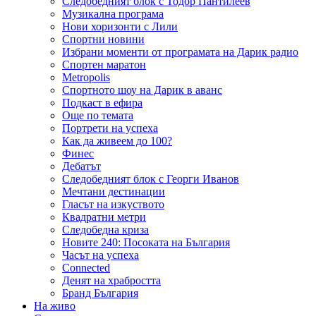
Следобедният блок с Тодор Пантилеев
Музикална програма
Нови хоризонти с Лили
Спортни новини
Избрани моменти от програмата на Дарик радио
Спортен маратон
Metropolis
Спортното шоу на Дарик в аванс
Подкаст в ефира
Още по темата
Портрети на успеха
Как да живеем до 100?
Финес
Дебатът
Следобедният блок с Георги Иванов
Мечтани дестинации
Гласът на изкуството
Квадратни метри
Следобедна криза
Новите 240: Посоката на България
Часът на успеха
Connected
Денят на храбростта
Бранд България
На живо