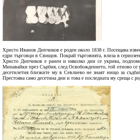
Христо Иванов Дипчиков е роден около 1838 г. Посещава изве
едри търговци в Свищов. Покрай търговията, влиза в сериозен
Христо Дипчиков е ранен и няколко дни се укрива, подпомо
Минавайки през Сърбия, след Освобождението, той отново се уст
десетилетия близките му в Севлиево не знаят нищо за съдбат
Престоява само десетина дни и това е последната му среща с родни