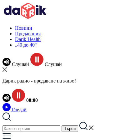
Новини
Предавания
Darik Health
„40 до 40“
Слушай
Слушай
Дарик радио - предаване на живо!
00:00
Гледай