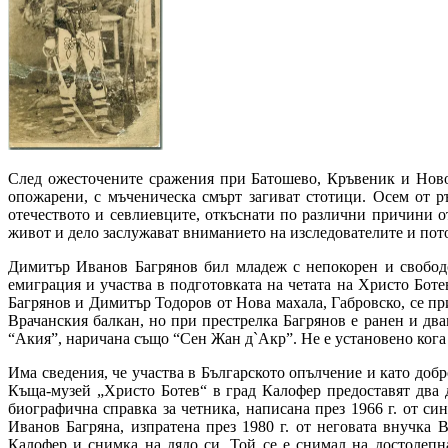
След ожесточените сражения при Батошево, Кръвеник и Ново с
опожарени, с мъченическа смърт загиват стотици. Осем от р
отечеството и севлиевците, откъснати по различни причини о
живот и дело заслужават вниманието на изследователите и потомците
Димитър Иванов Багрянов бил младеж с непокорен и свободо
емиграция и участва в подготовката на четата на Христо Ботев
Багрянов и Димитър Тодоров от Нова махала, Габровско, се пр
Врачанския балкан, но при престрелка Багрянов е ранен и двамата
“Акия”, наричана също “Сен Жан д`Акр”. Не е установено кога 
Има сведения, че участва в Българското опълчение и като доб
Къща-музей „Христо Ботев“ в град Калофер предоставят два д
биографична справка за четника, написана през 1966 г. от 
Иванов Багряна, изпратена през 1980 г. от неговата внучка
Калофер и снимка на дядо си. Той се е снимал на достолепна 