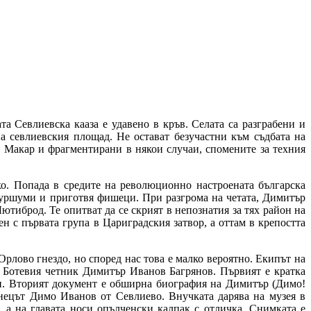
а Севлиевска кааза е удавено в кръв. Селата са разграбени и
а севлиевския площад. Не остават безучастни към съдбата на
. Макар и фрагментирани в някои случаи, спомените за техния
о. Попада в средите на революционно настроената българска
шуми и приготвя фишеци.​​​​​​ При разгрома на четата, Димитър
тиброд. Те опитват да се скрият в непознатия за тях район на
ратен с първата група в Цариградския затвор, а оттам в крепостта
рлово гнездо, но според нас това е малко вероятно. Екипът на
 Ботевия четник Димитър Иванов Багрянов. ​​Първият е кратка
ни. Вторият документ е обширна биография на Димитър (Димо!
енецът Димо Иванов от Севлиево. Внучката дарява на музея в
а на главата носи опълченски калпак с отличка. ​​​Снимката е