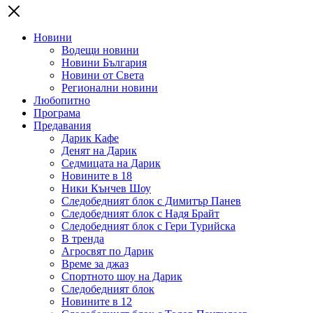
Новини
Водещи новини
Новини България
Новини от Света
Регионални новини
Любопитно
Програма
Предавания
Дарик Кафе
Денят на Дарик
Седмицата на Дарик
Новините в 18
Ники Кънчев Шоу
Следобедният блок с Димитър Панев
Следобедният блок с Надя Брайт
Следобедният блок с Гери Турийска
В тренда
Агросвят по Дарик
Време за джаз
Спортното шоу на Дарик
Следобедният блок
Новините в 12