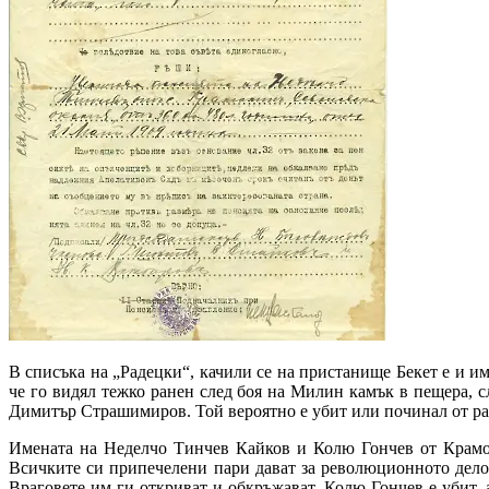
В списъка на „Радецки“, качили се на пристанище Бекет е и 
че го видял тежко ранен след боя на Милин камък в пещера, с
Димитър Страшимиров. Той вероятно е убит или починал от раните си.​​
Имената на Неделчо Тинчев Кайков и Колю Гончев от Крамол
Всичките си припечелени пари дават за революционното дело и
Враговете им ги откриват и обкръжават. Колю Гончев е убит,