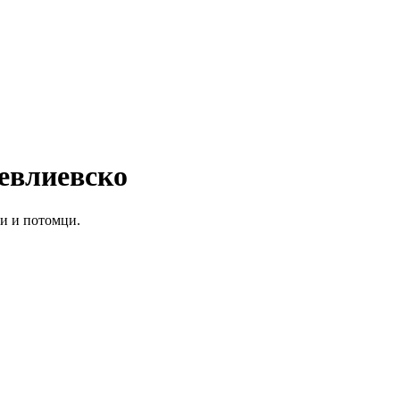
Севлиевско
ли и потомци.