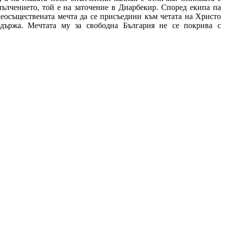
пълчението, той е на заточение в Диарбекир. Според екипа па
неосъществената мечта да се присъедини към четата на Христо
здържа. Мечтата му за свободна България не се покрива с