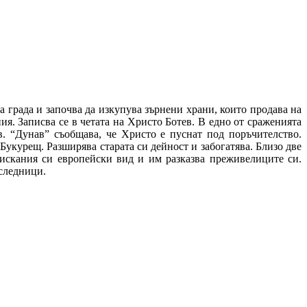
града и започва да изкупува зърнени храни, които продава на
я. Записва се в четата на Христо Ботев. В едно от сраженията
. “Дунав” съобщава, че Христо е пуснат под поръчителство.
рещ. Разширява старата си дейност и забогатява.​​​​​ Близо две
изискания си европейски вид и им разказва преживелиците си.
ици.​​​​​​