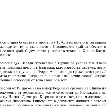
ело през бунтовната пролет на 1876, въстанието в тогавашнат
ъководителите на въстанието в Севлиевския край са обесени н
т родния край. Седем от тях участват в четата на Христо Ботев
.​​​​​​​
любив дух. Заради спречкване с турчин се укрива във Влашк
 за преминаването и в България, като изработва цървули, лее кур
идвижват с групата на Георги Апостолов до сражението при с. Лю
 са пленени. ​​​​​​​​​​Багрянов бил осъден на „вечни окови“, изп
точно е освободен от това зловещо място.
роволец от ІV дружина на майор Редкин се сражава на Шипка и О
окумента от техния фонд, които се отнасят до биографията на
сина му Никола Димитров Багрянов и тези сведения ся достовер
 Василка Димитрова. Описваната в документа личност е опълч
възраст, облечен в опълченска куртка, закичен с медалите си, 