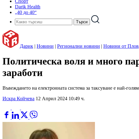
Спорт
Darik Health
„40 до 40“
Дарик
|
Новини
|
Регионални новини
|
Новини от Плов
Политическа воля и много пари
заработи
Въвеждането на електронната система за таксуване е най-голям
Искра Койчева
12 Април 2024 10:49 ч.