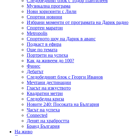
Следобедният блок с Тодор Пантилеев
Музикална програма
Нови хоризонти с Лили
Спортни новини
Избрани моменти от програмата на Дарик радио
Спортен маратон
Metropolis
Спортното шоу на Дарик в аванс
Подкаст в ефира
Още по темата
Портрети на успеха
Как да живеем до 100?
Финес
Дебатът
Следобедният блок с Георги Иванов
Мечтани дестинации
Гласът на изкуството
Квадратни метри
Следобедна криза
Новите 240: Посоката на България
Часът на успеха
Connected
Денят на храбростта
Бранд България
На живо