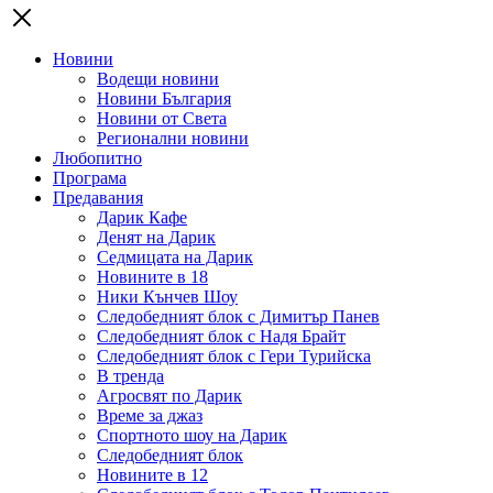
Новини
Водещи новини
Новини България
Новини от Света
Регионални новини
Любопитно
Програма
Предавания
Дарик Кафе
Денят на Дарик
Седмицата на Дарик
Новините в 18
Ники Кънчев Шоу
Следобедният блок с Димитър Панев
Следобедният блок с Надя Брайт
Следобедният блок с Гери Турийска
В тренда
Агросвят по Дарик
Време за джаз
Спортното шоу на Дарик
Следобедният блок
Новините в 12