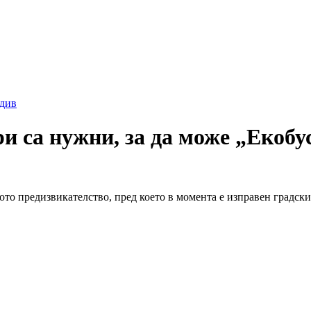
див
 са нужни, за да може „Екобус“
ото предизвикателство, пред което в момента е изправен градск