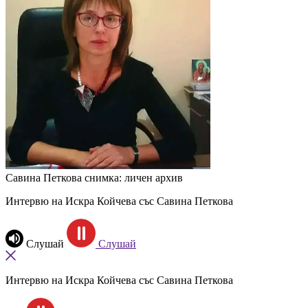
Савина Петкова
снимка: личен архив
Интервю на Искра Койчева със Савина Петкова
Слушай
Слушай
Интервю на Искра Койчева със Савина Петкова