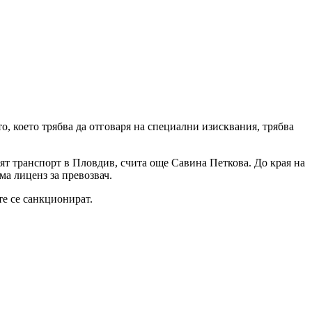
о, което трябва да отговаря на специални изисквания, трябва
ият транспорт в Пловдив, счита още Савина Петкова. До края на
ма лиценз за превозвач.
е се санкционират.