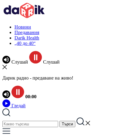
Новини
Предавания
Darik Health
„40 до 40“
Слушай
Слушай
Дарик радио - предаване на живо!
00:00
Гледай