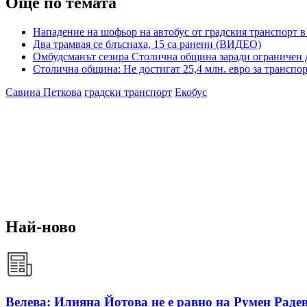
Още по темата
Нападение на шофьор на автобус от градския транспорт 
Два трамвая се блъснаха, 15 са ранени (ВИДЕО)
Омбудсманът сезира Столична община заради ограничен д
Столична община: Не достигат 25,4 млн. евро за транспо
Савина Петкова
градски транспорт
Екобус
Най-ново
Велева: Илияна Йотова не е равно на Румен Радев