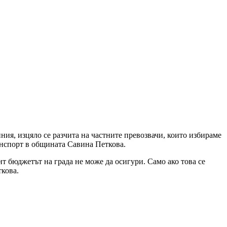
ия, изцяло се разчита на частните превозвачи, които избираме
анспорт в общината Савина Петкова.
нт бюджетът на града не може да осигури. Само ако това се
ткова.