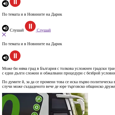
По темата и в Новините на Дарик
Слушай
Слушай
По темата и в Новините на Дарик
Може би няма град в България с толкова усложнен градски тран
с едни дълги сложни и обжалвани процедури с безброй условия 
По думите й, за да се промени това се иска първо политическа 
случи може създаденото вече де юре търговско общинско дружест