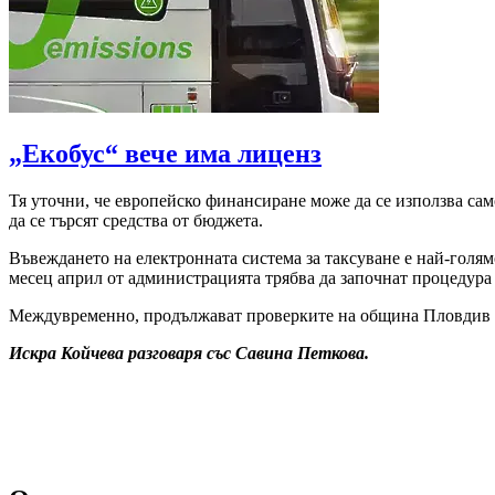
„Екобус“ вече има лиценз
Тя уточни, че европейско финансиране може да се използва само
да се търсят средства от бюджета.
Въвеждането на електронната система за таксуване е най-голям
месец април от администрацията трябва да започнат процедура 
Междувременно, продължават проверките на община Пловдив за
Искра Койчева разговаря със Савина Петкова.