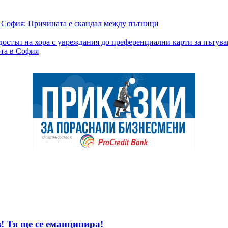
в София: Причината е скандал между пътници
остъп на хора с увреждания до преференциални карти за пътува
рта в София
! Тя ще се еманципира!