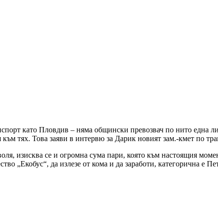
спорт като Пловдив – няма общински превозвач по нито една лин
към тях. Това заяви в интервю за Дарик новият зам.-кмет по тр
воля, изисква се и огромна сума пари, която към настоящия моме
во „Екобус“, да излезе от кома и да заработи, категорична е Пе