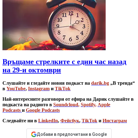
Връщаме стрелките с един час назад
на 29-и октомври
Слушайте и гледайте новия подкаст на
darik.bg
„В тренда“
в
YouTube
,
Instagram
и
TikTok
Най-интересните разговори от ефира на Дарик слушайте в
подкаста на радиото в
Soundcloud
,
Spotify
,
Apple
Podcasts
и
Google Podcasts
Следвайте ни в
LinkedIn
,
Фейсбук
,
TikTok
и
Инстаграм
Добави в предпочитани в Google