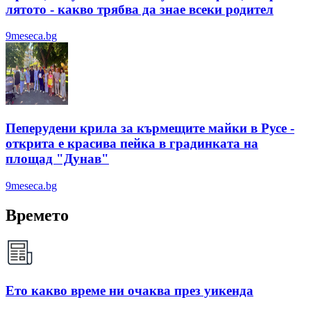
лятотo - какво трябва да знае всеки родител
9meseca.bg
Пеперудени крила за кърмещите майки в Русе -
открита е красива пейка в градинката на
площад "Дунав"
9meseca.bg
Времето
Ето какво време ни очаква през уикенда