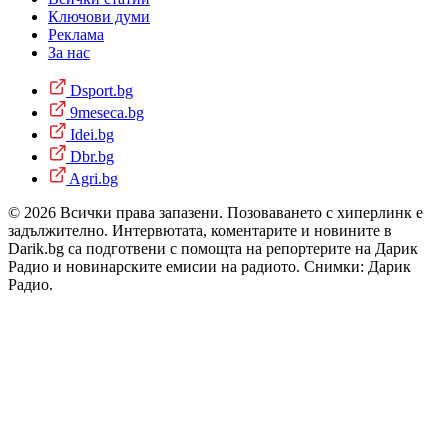
Ключови думи
Реклама
За нас
Dsport.bg
9meseca.bg
Idei.bg
Dbr.bg
Agri.bg
© 2026 Всички права запазени. Позоваването с хиперлинк е
задължително. Интервютата, коментарите и новините в
Darik.bg са подготвени с помощта на репортерите на Дарик
Радио и новинарските емисии на радиото. Снимки: Дарик
Радио.