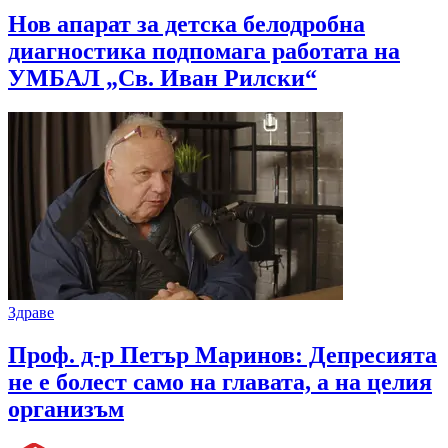
Нов апарат за детска белодробна
диагностика подпомага работата на
УМБАЛ „Св. Иван Рилски“
Здраве
Проф. д-р Петър Маринов: Депресията
не е болест само на главата, а на целия
организъм