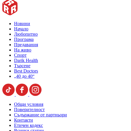
Новини
Начало
Любопитно
Програма
Предавания
На живо
Спорт
Darik Health
Търсене
Best Doctors
„40 до 40“
Общи условия
Поверителност
Съдържание от партньори
Контакти
Етичен кодекс
Всички статии