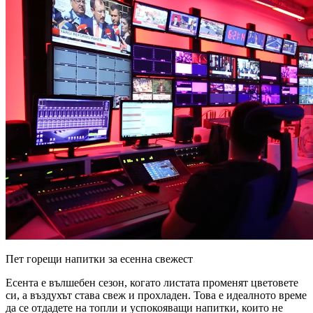
Пет горещи напитки за есенна свежест
Есента е вълшебен сезон, когато листата променят цветовете
си, а въздухът става свеж и прохладен. Това е идеалното време
да се отдадете на топли и успокояващи напитки, които не