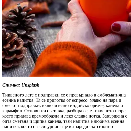
Снимка: Unsplash
Тиквеното лате с подправки се е превърнало в емблематична
есенна напитка. Тя се приготвя от еспресо, мляко на пара и
смес от подправки, включително индийско орехче, канела и
карамфил. Основната съставка, разбира се, е тиквеното пюре,
което придава кремообразна и леко сладка нотка. Завършена с
бита сметана и щипка канела, тази напитка е любима есенна
напитка, която със сигурност ще ви зареди със сезонно