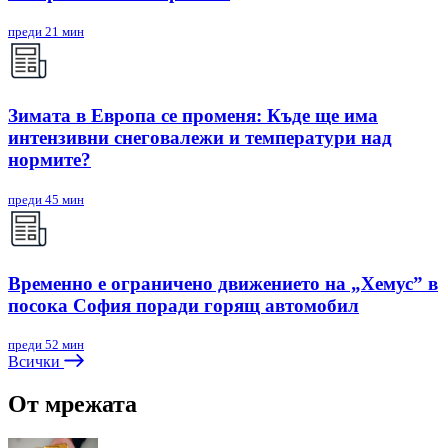
преди 21 мин
Зимата в Европа се променя: Къде ще има
интензивни снеговалежи и температури над
нормите?
преди 45 мин
Временно е ограничено движението на „Хемус” в
посока София поради горящ автомобил
преди 52 мин
Всички
От мрежата