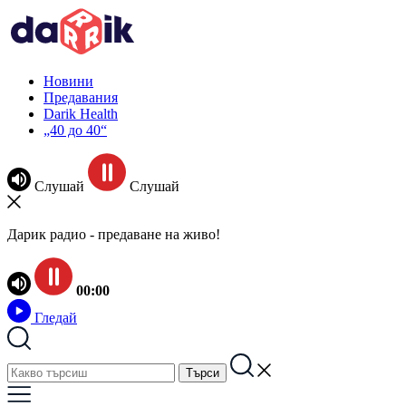
Новини
Предавания
Darik Health
„40 до 40“
Слушай
Слушай
Дарик радио - предаване на живо!
00:00
Гледай