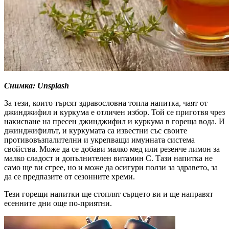
Снимка: Unsplash
За тези, които търсят здравословна топла напитка, чаят от
джинджифил и куркума е отличен избор. Той се приготвя чрез
накисване на пресен джинджифил и куркума в гореща вода. И
джинджифилът, и куркумата са известни със своите
противовъзпалителни и укрепващи имунната система
свойства. Може да се добави малко мед или резенче лимон за
малко сладост и допълнителен витамин С. Тази напитка не
само ще ви сгрее, но и може да осигури ползи за здравето, за
да се предпазите от сезонните хреми.
Тези горещи напитки ще стоплят сърцето ви и ще направят
есенните дни още по-приятни.