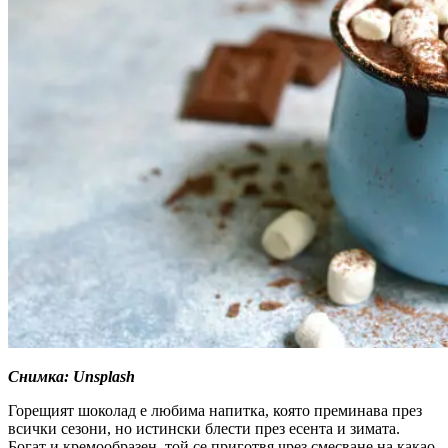
Снимка: Unsplash
Горещият шоколад е любима напитка, която преминава през
всички сезони, но истински блести през есента и зимата.
Богат и кремообразен, той се приготвя чрез смесване на какао