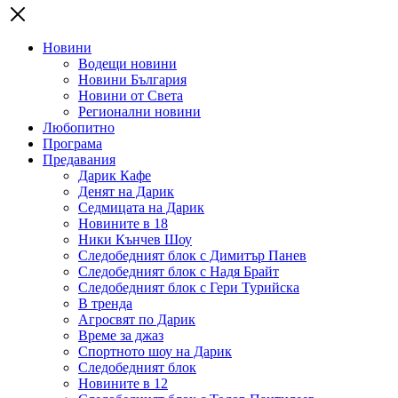
Новини
Водещи новини
Новини България
Новини от Света
Регионални новини
Любопитно
Програма
Предавания
Дарик Кафе
Денят на Дарик
Седмицата на Дарик
Новините в 18
Ники Кънчев Шоу
Следобедният блок с Димитър Панев
Следобедният блок с Надя Брайт
Следобедният блок с Гери Турийска
В тренда
Агросвят по Дарик
Време за джаз
Спортното шоу на Дарик
Следобедният блок
Новините в 12