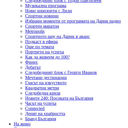
Следобедният блок с Тодор Пантилеев
Музикална програма
Нови хоризонти с Лили
Спортни новини
Избрани моменти от програмата на Дарик радио
Спортен маратон
Metropolis
Спортното шоу на Дарик в аванс
Подкаст в ефира
Още по темата
Портрети на успеха
Как да живеем до 100?
Финес
Дебатът
Следобедният блок с Георги Иванов
Мечтани дестинации
Гласът на изкуството
Квадратни метри
Следобедна криза
Новите 240: Посоката на България
Часът на успеха
Connected
Денят на храбростта
Бранд България
На живо