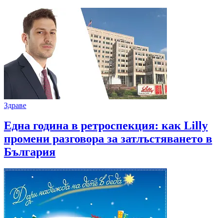
Здраве
Една година в ретроспекция: как Lilly
промени разговора за затлъстяването в
България