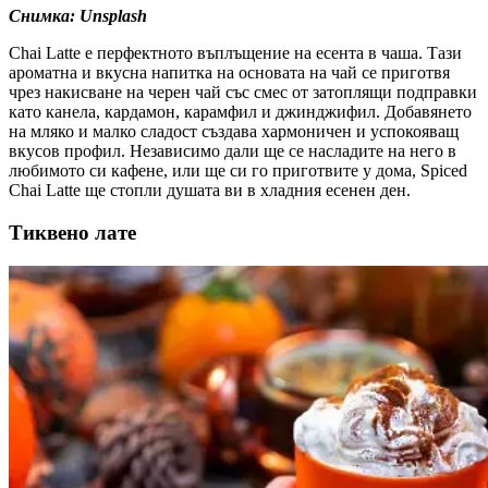
Снимка: Unsplash
Chai Latte е перфектното въплъщение на есента в чаша. Тази
ароматна и вкусна напитка на основата на чай се приготвя
чрез накисване на черен чай със смес от затоплящи подправки
като канела, кардамон, карамфил и джинджифил. Добавянето
на мляко и малко сладост създава хармоничен и успокояващ
вкусов профил. Независимо дали ще се насладите на него в
любимото си кафене, или ще си го приготвите у дома, Spiced
Chai Latte ще стопли душата ви в хладния есенен ден.
Тиквено лате