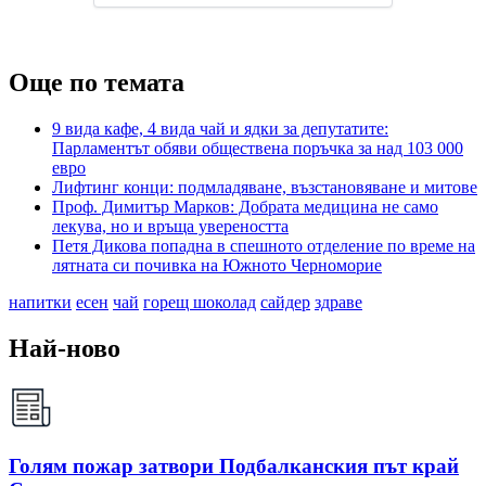
Още по темата
9 вида кафе, 4 вида чай и ядки за депутатите:
Парламентът обяви обществена поръчка за над 103 000
евро
Лифтинг конци: подмладяване, възстановяване и митове
Проф. Димитър Марков: Добрата медицина не само
лекува, но и връща увереността
Петя Дикова попадна в спешното отделение по време на
лятната си почивка на Южното Черноморие
напитки
есен
чай
горещ шоколад
сайдер
здраве
Най-ново
Голям пожар затвори Подбалканския път край