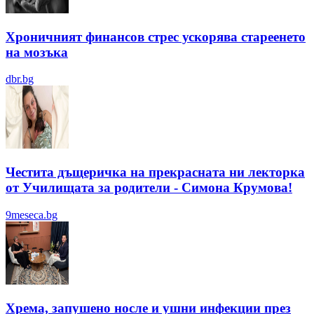
Хроничният финансов стрес ускорява стареенето
на мозъка
dbr.bg
Честита дъщеричка на прекрасната ни лекторка
от Училищата за родители - Симона Крумова!
9meseca.bg
Хрема, запушено носле и ушни инфекции през