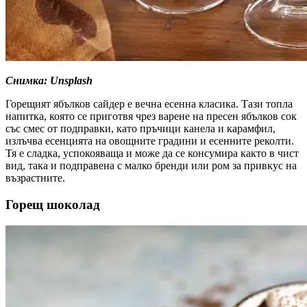
Снимка: Unsplash
Горещият ябълков сайдер е вечна есенна класика. Тази топла
напитка, която се приготвя чрез варене на пресен ябълков сок
със смес от подправки, като пръчици канела и карамфил,
излъчва есенцията на овощните градини и есенните реколти.
Тя е сладка, успокояваща и може да се консумира както в чист
вид, така и подправена с малко бренди или ром за привкус на
възрастните.
Горещ шоколад