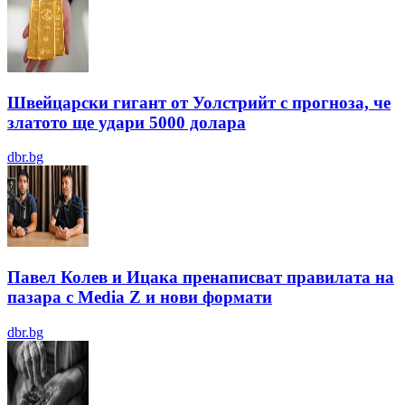
Швейцарски гигант от Уолстрийт с прогноза, че
златото ще удари 5000 долара
dbr.bg
Павел Колев и Ицака пренаписват правилата на
пазара с Media Z и нови формати
dbr.bg