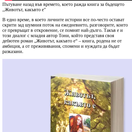
Пътуване назад във времето, което ражда книга за бъдещето
,,Животът, какъвто е"
В едно време, в което личните истории все по-често остават
скрити зад шумния поток на ежедневието, разговорите, които
се превръщат в откровение, се помнят най-дълго. Такъв е и
този диалог с младия автор Тони, който представя своя
дебютен роман „Животът, какъвто е“ – книга, родена не от
амбиция, а от преживявания, спомени и нуждата да бъдат
разказани.