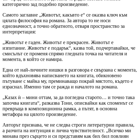
категорично зад подобно произведение.
Самото заглавие „Животът, какъвто е“ се оказва ключ към
цялата философия на романа. За автора то не носи
еднозначност, а точно обратното, отваря пространство за
интерпретация:
„Животът е гаден. Животът е прекрасен. Животът е
изпитание. Животът е подарък“, казва той, подчертавайки, че
смисълът се променя спрямо гледната точка на читателя и
момента, в който се намира.
Една от най-личните нишки в разговора е свързана с момента,
който вдъхновява написването на книгата, обикновено
пътуване с майка му, преминаващо покрай мястото, където е
израснал. Именно там се ражда и началото на романа.
„Казах ѝ – мини оттам, за да погледна старото… и точно така
започва книгата“, разказва Тони, описвайки как споменът се
превръща в композиционна рамка, а пътят, в основна
метафора на цялото произведение.
Авторът признава, че не следва строги литературни правила,
а разчита на интуиция и лична чувствителност. „Всичко ми
минава през сърцето и си представям как бих бил повлиян