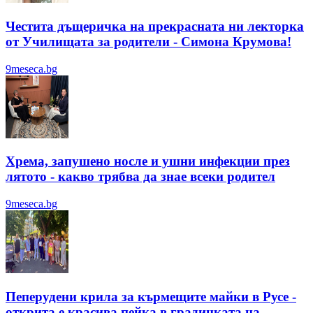
Честита дъщеричка на прекрасната ни лекторка
от Училищата за родители - Симона Крумова!
9meseca.bg
Хрема, запушено носле и ушни инфекции през
лятотo - какво трябва да знае всеки родител
9meseca.bg
Пеперудени крила за кърмещите майки в Русе -
открита е красива пейка в градинката на