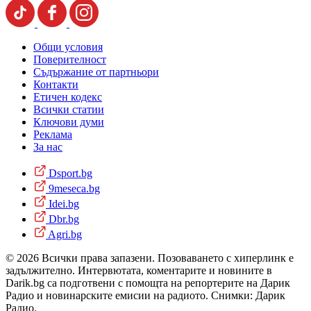
Общи условия
Поверителност
Съдържание от партньори
Контакти
Етичен кодекс
Всички статии
Ключови думи
Реклама
За нас
Dsport.bg
9meseca.bg
Idei.bg
Dbr.bg
Agri.bg
© 2026 Всички права запазени. Позоваването с хиперлинк е
задължително. Интервютата, коментарите и новините в
Darik.bg са подготвени с помощта на репортерите на Дарик
Радио и новинарските емисии на радиото. Снимки: Дарик
Радио.