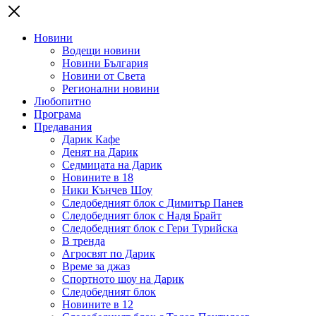
Новини
Водещи новини
Новини България
Новини от Света
Регионални новини
Любопитно
Програма
Предавания
Дарик Кафе
Денят на Дарик
Седмицата на Дарик
Новините в 18
Ники Кънчев Шоу
Следобедният блок с Димитър Панев
Следобедният блок с Надя Брайт
Следобедният блок с Гери Турийска
В тренда
Агросвят по Дарик
Време за джаз
Спортното шоу на Дарик
Следобедният блок
Новините в 12