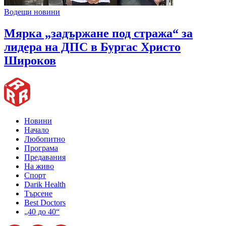
Водещи новини
Мярка „задържане под стража“ за
лидера на ДПС в Бургас Христо
Широков
Новини
Начало
Любопитно
Програма
Предавания
На живо
Спорт
Darik Health
Търсене
Best Doctors
„40 до 40“