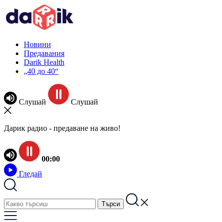
Новини
Предавания
Darik Health
„40 до 40“
Слушай
Слушай
Дарик радио - предаване на живо!
00:00
Гледай