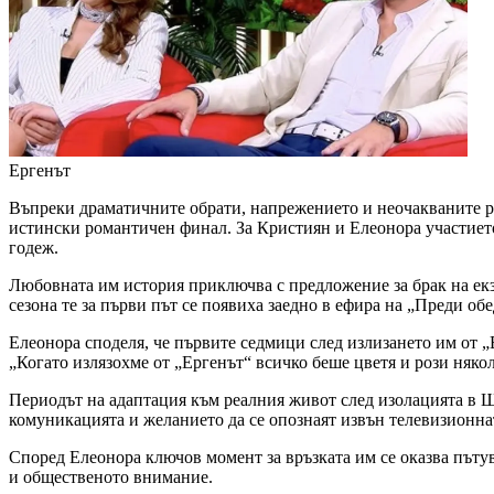
Ергенът
Въпреки драматичните обрати, напрежението и неочакваните раз
истински романтичен финал. За Кристиян и Елеонора участието 
годеж.
Любовната им история приключва с предложение за брак на екз
сезона те за първи път се появиха заедно в ефира на „Преди обе
Елеонора споделя, че първите седмици след излизането им от „
„Когато излязохме от „Ергенът“ всичко беше цветя и рози няко
Периодът на адаптация към реалния живот след изолацията в Шр
комуникацията и желанието да се опознаят извън телевизионнат
Според Елеонора ключов момент за връзката им се оказва пътув
и общественото внимание.