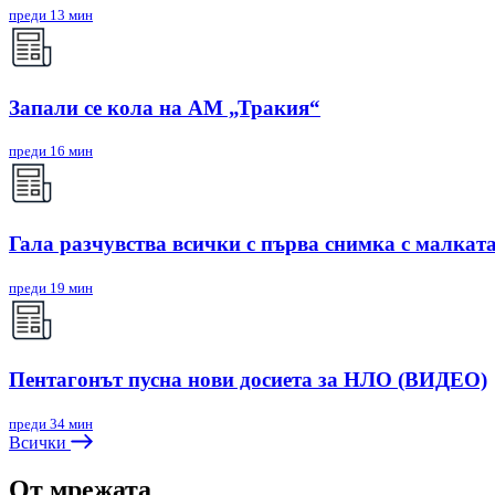
преди 13 мин
Запали се кола на АМ „Тракия“
преди 16 мин
Гала разчувства всички с първа снимка с малкат
преди 19 мин
Пентагонът пусна нови досиета за НЛО (ВИДЕО)
преди 34 мин
Всички
От мрежата