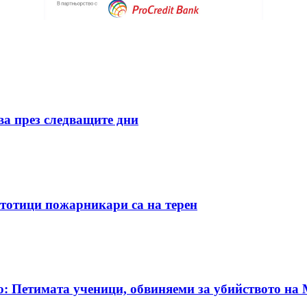
ва през следващите дни
стотици пожарникари са на терен
о: Петимата ученици, обвиняеми за убийството на 