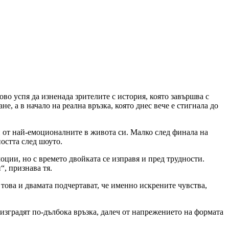
о успя да изненада зрителите с история, която завършва с
, а в начало на реална връзка, която днес вече е стигнала до
 от най-емоционалните в живота си. Малко след финала на
ността след шоуто.
оции, но с времето двойката се изправя и пред трудности.
“, признава тя.
това и двамата подчертават, че именно искрените чувства,
 изградят по-дълбока връзка, далеч от напрежението на формата