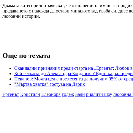
Двамата категорично заявяват, че отношенията им не са продик
предаването с надежда да остави миналото зад гърба си, днес в
любовни истории.
Още по темата
Скандални признания преди старта на „Ергенът: Любов в 
Кой е мъжът до Александра Богданска? Един кадър преди
Пеканов: Моята цел е през есента да получим 95% от сред
"Мъртва хватка" гостува на Дарик
Ергенът
Кристиян
Елеонора
годеж
Бали
риалити шоу
любовна 