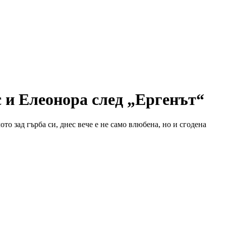
 и Елеонора след „Ергенът“
то зад гърба си, днес вече е не само влюбена, но и сгодена