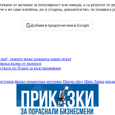
тувани от желание за популярност или имидж, а са резултат от р
ече е не само влюбена, но и сгодена, доказателство, че понякога
Добави в предпочитани в Google
рая“, новите мъже разкриха какво искат
звика вълна от въпроси
ствата по Плана за възстановяване
история
финал
романтика
интервю
Преди обед
Шри Ланка
връз