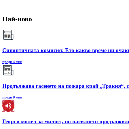
Най-ново
Синоптичната комисия: Ето какво време ни очак
преди 4 мин
Продължава гасенето на пожара край „Тракия“, 
преди 9 мин
Георги молел за милост, но насилието продължил