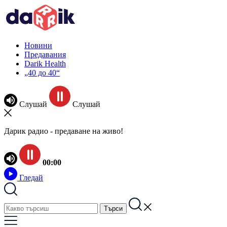
Новини
Предавания
Darik Health
„40 до 40“
Слушай
Слушай
Дарик радио - предаване на живо!
00:00
Гледай