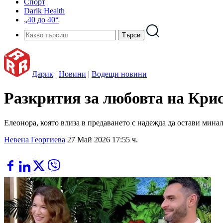
Спорт
Darik Health
„40 до 40“
Дарик
|
Новини
|
Водещи новини
Разкрития за любовта на Крис
Елеонора, която влиза в предаването с надежда да остави минало
Невена Георгиева
27 Май 2026 17:55 ч.