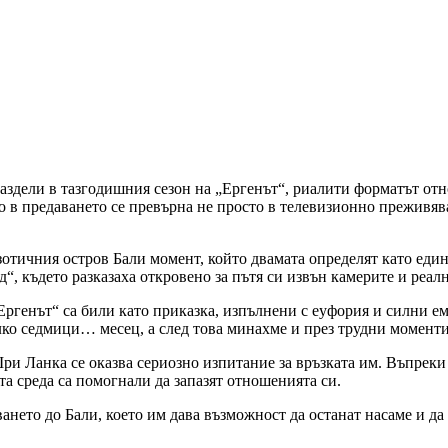
дели в тазгодишния сезон на „Ергенът“, риалити форматът отнов
в предаването се превърна не просто в телевизионно преживяване
отичния остров Бали момент, който двамата определят като един
д“, където разказаха откровено за пътя си извън камерите и реал
Ергенът“ са били като приказка, изпълнени с еуфория и силни ем
лко седмици… месец, а след това минахме и през трудни моменти
и Ланка се оказва сериозно изпитание за връзката им. Въпреки 
а среда са помогнали да запазят отношенията си.
ането до Бали, което им дава възможност да останат насаме и да