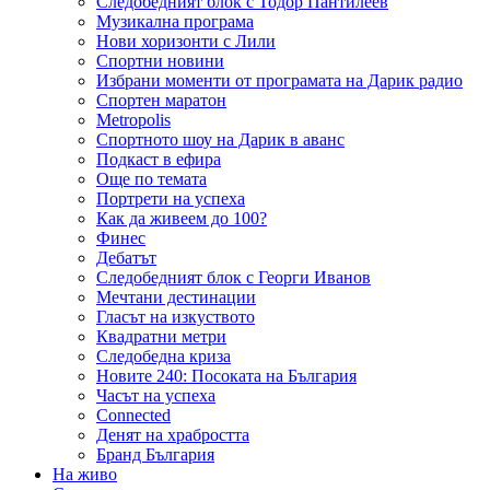
Следобедният блок с Тодор Пантилеев
Музикална програма
Нови хоризонти с Лили
Спортни новини
Избрани моменти от програмата на Дарик радио
Спортен маратон
Metropolis
Спортното шоу на Дарик в аванс
Подкаст в ефира
Още по темата
Портрети на успеха
Как да живеем до 100?
Финес
Дебатът
Следобедният блок с Георги Иванов
Мечтани дестинации
Гласът на изкуството
Квадратни метри
Следобедна криза
Новите 240: Посоката на България
Часът на успеха
Connected
Денят на храбростта
Бранд България
На живо