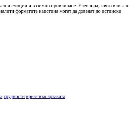
еални емоции и взаимно привличане. Елеонора, която влиза в
 риалити форматите наистина могат да доведат до истински
ка
трудности
криза във връзката