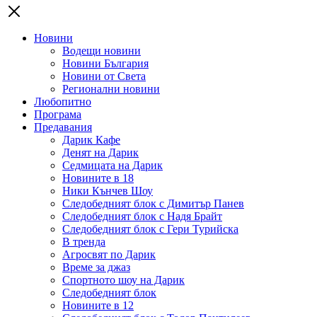
Новини
Водещи новини
Новини България
Новини от Света
Регионални новини
Любопитно
Програма
Предавания
Дарик Кафе
Денят на Дарик
Седмицата на Дарик
Новините в 18
Ники Кънчев Шоу
Следобедният блок с Димитър Панев
Следобедният блок с Надя Брайт
Следобедният блок с Гери Турийска
В тренда
Агросвят по Дарик
Време за джаз
Спортното шоу на Дарик
Следобедният блок
Новините в 12