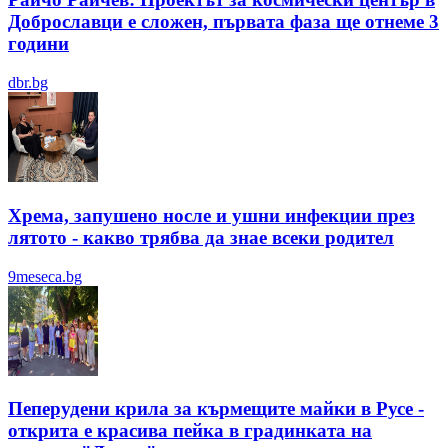
Доброславци е сложен, първата фаза ще отнеме 3
години
dbr.bg
Хрема, запушено носле и ушни инфекции през
лятотo - какво трябва да знае всеки родител
9meseca.bg
Пеперудени крила за кърмещите майки в Русе -
открита е красива пейка в градинката на