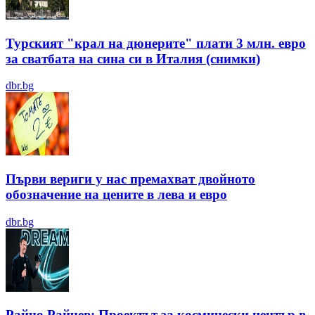
Турският "крал на дюнерите" плати 3 млн. евро
за сватбата на сина си в Италия (снимки)
dbr.bg
Първи вериги у нас премахват двойното
обозначение на цените в лева и евро
dbr.bg
Райчо Райчев: Проектът за космически център в