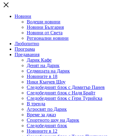
Новини
Водещи новини
Новини България
Новини от Света
Регионални новини
Любопитно
Програма
Предавания
Дарик Кафе
Денят на Дарик
Седмицата на Дарик
Новините в 18
Ники Кънчев Шоу
Следобедният блок с Димитър Панев
Следобедният блок с Надя Брайт
Следобедният блок с Гери Турийска
В тренда
Агросвят по Дарик
Време за джаз
Спортното шоу на Дарик
Следобедният блок
Новините в 12