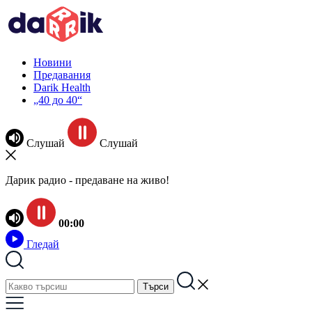
Новини
Предавания
Darik Health
„40 до 40“
Слушай
Слушай
Дарик радио - предаване на живо!
00:00
Гледай