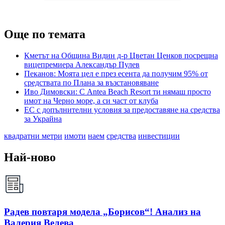
Още по темата
Кметът на Община Видин д-р Цветан Ценков посрещна
вицепремиера Александър Пулев
Пеканов: Моята цел е през есента да получим 95% от
средствата по Плана за възстановяване
Иво Димовски: С Antea Beach Resort ти нямаш просто
имот на Черно море, а си част от клуба
ЕС с допълнителни условия за предоставяне на средства
за Украйна
квадратни метри
имоти
наем
средства
инвестиции
Най-ново
Радев повтаря модела „Борисов“! Анализ на
Валерия Велева