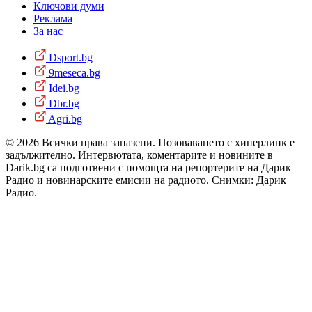
Ключови думи
Реклама
За нас
Dsport.bg
9meseca.bg
Idei.bg
Dbr.bg
Agri.bg
© 2026 Всички права запазени. Позоваването с хиперлинк е
задължително. Интервютата, коментарите и новините в
Darik.bg са подготвени с помощта на репортерите на Дарик
Радио и новинарските емисии на радиото. Снимки: Дарик
Радио.