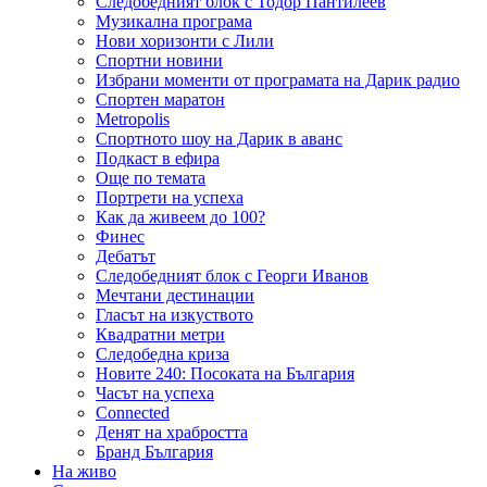
Следобедният блок с Тодор Пантилеев
Музикална програма
Нови хоризонти с Лили
Спортни новини
Избрани моменти от програмата на Дарик радио
Спортен маратон
Metropolis
Спортното шоу на Дарик в аванс
Подкаст в ефира
Още по темата
Портрети на успеха
Как да живеем до 100?
Финес
Дебатът
Следобедният блок с Георги Иванов
Мечтани дестинации
Гласът на изкуството
Квадратни метри
Следобедна криза
Новите 240: Посоката на България
Часът на успеха
Connected
Денят на храбростта
Бранд България
На живо