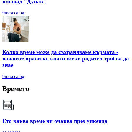
площад "Дунав"
9meseca.bg
Колко време може да съхраняваме кърмата -
важните правила, които всеки родител трябва да
знае
9meseca.bg
Времето
Ето какво време ни очаква през уикенда