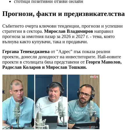
стотици позитивни отзиви онлайн
Прогнози, факти и предизвикателства
Събитието очерта ключови тенденции, прогнози и успешни
стратегии в сектора.
Мирослав Владимиров
направил
прогноза за имотния пазар за 2026 и 2027 г. - тема, която
вълнува както купувачи, така и продавачи.
Гергана Тенекеджиева
от "Адрес" пък показа реални
проекти, донесли доходност на инвеститорите. Най-новите
проекти в столицата бяха представени от
Георги Манолов,
Радослав Коларов и Мирослав Тошкин.