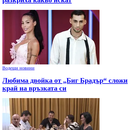
разкриха какво искат
Водещи новини
Любима двойка от „Биг Брадър“ сложи
край на връзката си