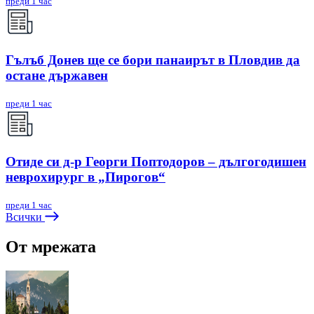
преди 1 час
Гълъб Донев ще се бори панаирът в Пловдив да
остане държавен
преди 1 час
Отиде си д-р Георги Поптодоров – дългогодишен
неврохирург в „Пирогов“
преди 1 час
Всички
От мрежата