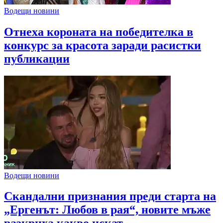
Водещи новини
Отнеха короната на победителка в
конкурс за красота заради расистки
публикации
Водещи новини
Скандални признания преди старта на
„Ергенът: Любов в рая“, новите мъже