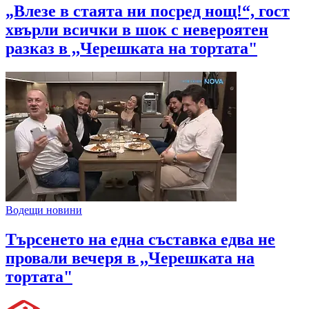
„Влезе в стаята ни посред нощ!“, гост
хвърли всички в шок с невероятен
разказ в ,,Черешката на тортата"
Водещи новини
Търсенето на една съставка едва не
провали вечеря в ,,Черешката на
тортата"