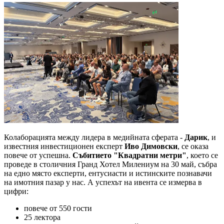
Колаборацията между лидера в медийната сферата -
Дарик
, и
известния инвестиционен експерт
Иво Димовски
, се оказа
повече от успешна.
Събитието "Квадратни метри"
, което се
проведе в столичния Гранд Хотел Милениум на 30 май, събра
на едно място експерти, ентусиасти и истинските познавачи
на имотния пазар у нас. А успехът на ивента се измерва в
цифри:
повече от 550 гости
25 лектора