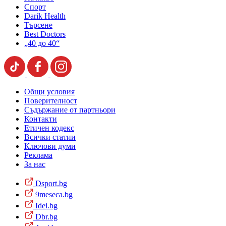
Спорт
Darik Health
Търсене
Best Doctors
„40 до 40“
Общи условия
Поверителност
Съдържание от партньори
Контакти
Етичен кодекс
Всички статии
Ключови думи
Реклама
За нас
Dsport.bg
9meseca.bg
Idei.bg
Dbr.bg