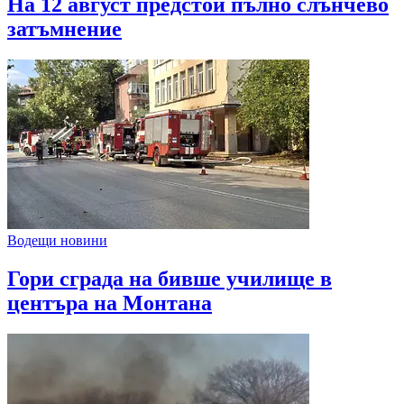
На 12 август предстои пълно слънчево
затъмнение
Водещи новини
Гори сграда на бивше училище в
центъра на Монтана