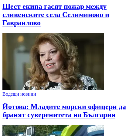
Шест екипа гасят пожар между
сливенските села Селиминово и
Гавраилово
Водещи новини
Йотова: Младите морски офицери да
бранят суверенитета на България