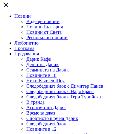
Новини
Водещи новини
Новини България
Новини от Света
Регионални новини
Любопитно
Програма
Предавания
Дарик Кафе
Денят на Дарик
Седмицата на Дарик
Новините в 18
Ники Кънчев Шоу
Следобедният блок с Димитър Панев
Следобедният блок с Надя Брайт
Следобедният блок с Гери Турийска
В тренда
Агросвят по Дарик
Време за джаз
Спортното шоу на Дарик
Следобедният блок
Новините в 12