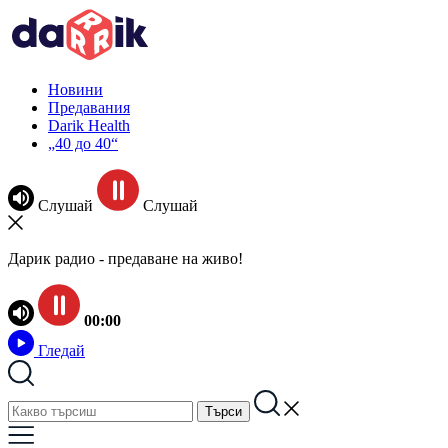
Новини
Предавания
Darik Health
„40 до 40“
Слушай
Слушай
Дарик радио - предаване на живо!
00:00
Гледай