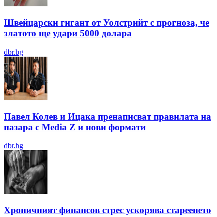
Швейцарски гигант от Уолстрийт с прогноза, че
златото ще удари 5000 долара
dbr.bg
Павел Колев и Ицака пренаписват правилата на
пазара с Media Z и нови формати
dbr.bg
Хроничният финансов стрес ускорява стареенето