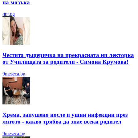
на мозъка
dbr.bg
Честита дъщеричка на прекрасната ни лекторка
от Училищата за родители - Симона Крумова!
9meseca.bg
Хрема, запушено носле и ушни инфекции през
лятотo - какво трябва да знае всеки родител
9meseca.bg