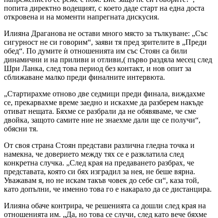
попита директно водещият, с което даде старт на една доста
откровена и на моменти напрегната дискусия.
Илияна Драганова не остави много място за тълкуване: „Със
сигурност не си говорим“, заяви тя пред зрителите в „Преди
обед“. По думите ѝ отношенията им със Стоян са били
динамични и на приливи и отливи,( първо раздяла месец след
Шри Ланка, след това период без контакт, и нов опит за
сближаване малко преди финалните интервюта.
„Стартирахме отново две седмици преди финала, виждахме
се, прекарвахме време заедно и искахме да разберем накъде
отиват нещата. Бяхме се разбрали да не обявяваме, че сме
двойка, защото самите ние не знаехме дали ще се получи“,
обясни тя.
От своя страна Стоян представи различна гледна точка и
намекна, че доверието между тях се е разклатила след
конкретна случка. „След края на предаването разбрах, че
представата, която си бях изградил за нея, не беше вярна.
Уважавам я, но не искам такъв човек до себе си“, каза той,
като допълни, че именно това го е накарало да се дистанцира.
Илияна обаче контрира, че решенията са дошли след края на
отношенията им. „Да, но това се случи, след като вече бяхме