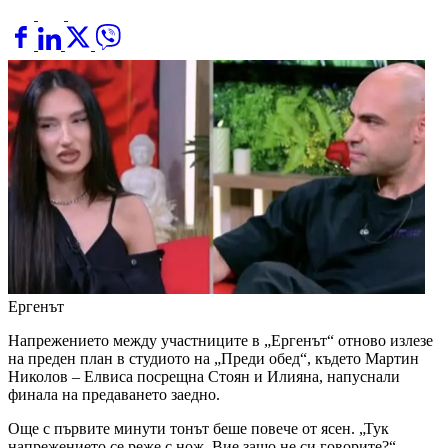
Ергенът
Напрежението между участниците в „Ергенът“ отново излезе
на преден план в студиото на „Преди обед“, където Мартин
Николов – Елвиса посрещна Стоян и Илияна, напуснали
финала на предаването заедно.
Още с първите минути тонът беше повече от ясен. „Тук
напрежението се реже с нож. Вие защо не си говорите?“,