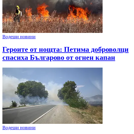
Водещи новини
Героите от нощта: Петима доброволци
спасиха Българово от огнен капан
Водещи новини