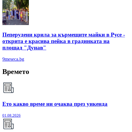
Пеперудени крила за кърмещите майки в Русе -
открита е красива пейка в градинката на
площад "Дунав"
9meseca.bg
Времето
Ето какво време ни очаква през уикенда
01.08.2026