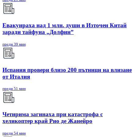
Евакуираха над 1 млн. души в Източен Китай
заради тайфуна „Долфин”
преди 39 мин
Испания провери близо 200 пътници на влизане
от Италия
преди 51 мин
Четирима загинаха при катастрофа с
хеликоптер край Рио де Жанейро
преди 54 мин