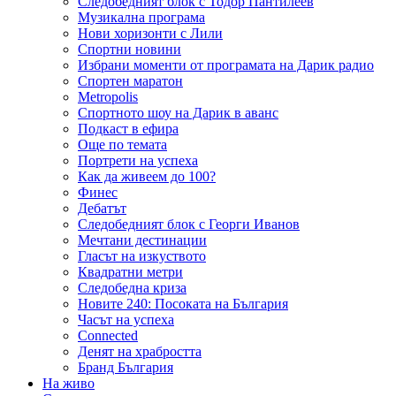
Следобедният блок с Тодор Пантилеев
Музикална програма
Нови хоризонти с Лили
Спортни новини
Избрани моменти от програмата на Дарик радио
Спортен маратон
Metropolis
Спортното шоу на Дарик в аванс
Подкаст в ефира
Още по темата
Портрети на успеха
Как да живеем до 100?
Финес
Дебатът
Следобедният блок с Георги Иванов
Мечтани дестинации
Гласът на изкуството
Квадратни метри
Следобедна криза
Новите 240: Посоката на България
Часът на успеха
Connected
Денят на храбростта
Бранд България
На живо