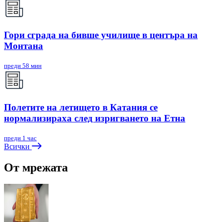
Гори сграда на бивше училище в центъра на
Монтана
преди 58 мин
Полетите на летището в Катания се
нормализираха след изригването на Етна
преди 1 час
Всички
От мрежата