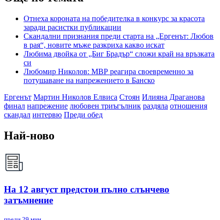
Отнеха короната на победителка в конкурс за красота
заради расистки публикации
Скандални признания преди старта на „Ергенът: Любов
в рая“, новите мъже разкриха какво искат
Любима двойка от „Биг Брадър“ сложи край на връзката
си
Любомир Николов: МВР реагира своевременно за
потушаване на напрежението в Банско
Ергенът
Мартин Николов Елвиса
Стоян
Илияна Драганова
финал
напрежение
любовен триъгълник
раздяла
отношения
скандал
интервю
Преди обед
Най-ново
На 12 август предстои пълно слънчево
затъмнение
преди 29 мин