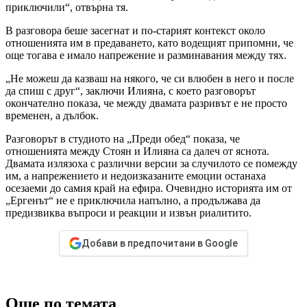
приключили“, отвърна тя.
В разговора беше засегнат и по-старият контекст около
отношенията им в предаването, като водещият припомни, че
още тогава е имало напрежение и разминавания между тях.
„Не можеш да казваш на някого, че си влюбен в него и после
да спиш с друг“, заключи Илияна, с което разговорът
окончателно показа, че между двамата разривът е не просто
временен, а дълбок.
Разговорът в студиото на „Преди обед“ показа, че
отношенията между Стоян и Илияна са далеч от яснота.
Двамата излязоха с различни версии за случилото се помежду
им, а напрежението и недоизказаните емоции останаха
осезаеми до самия край на ефира. Очевидно историята им от
„Ергенът“ не е приключила напълно, а продължава да
предизвиква въпроси и реакции и извън риалитито.
Добави в предпочитани в Google
Още по темата