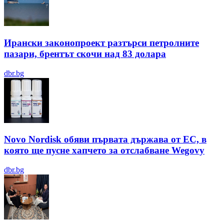
Ирански законопроект разтърси петролните
пазари, брентът скочи над 83 долара
dbr.bg
Novo Nordisk обяви първата държава от ЕС, в
която ще пусне хапчето за отслабване Wegovy
dbr.bg