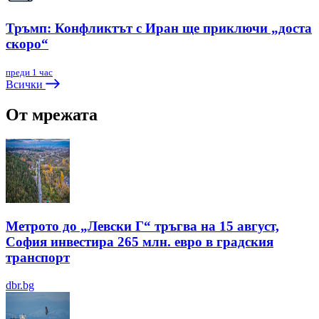
Тръмп: Конфликтът с Иран ще приключи „доста
скоро“
преди 1 час
Всички
От мрежата
Метрото до „Левски Г“ тръгва на 15 август,
София инвестира 265 млн. евро в градския
транспорт
dbr.bg