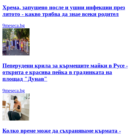
Хрема, запушено носле и ушни инфекции през
лятотo - какво трябва да знае всеки родител
9meseca.bg
Пеперудени крила за кърмещите майки в Русе -
открита е красива пейка в градинката на
площад "Дунав"
9meseca.bg
Колко време може да съхраняваме кърмата -