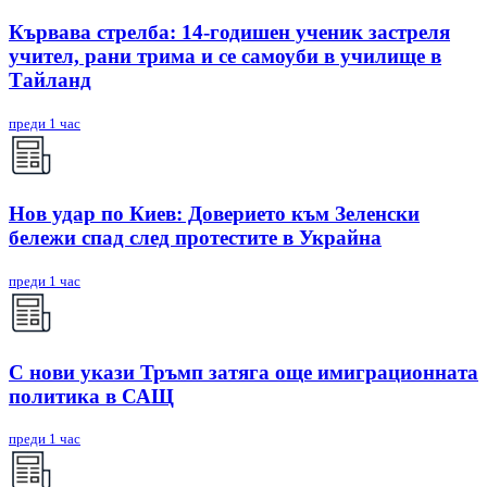
Кървава стрелба: 14-годишен ученик застреля
учител, рани трима и се самоуби в училище в
Тайланд
преди 1 час
Нов удар по Киев: Доверието към Зеленски
бележи спад след протестите в Украйна
преди 1 час
С нови укази Тръмп затяга още имиграционната
политика в САЩ
преди 1 час