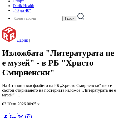
Спорт
Darik Health
„40 до 40“
Дарик
|
Изложбата "Литературата не
е музей" - в РБ "Христо
Смирненски"
На 4-ти юни във фоайето на РБ „Христо Смирненски“ ще се
състои откриването на постерната изложба „Литературата не е
музей“. ...
03 Юни 2026 00:05 ч.