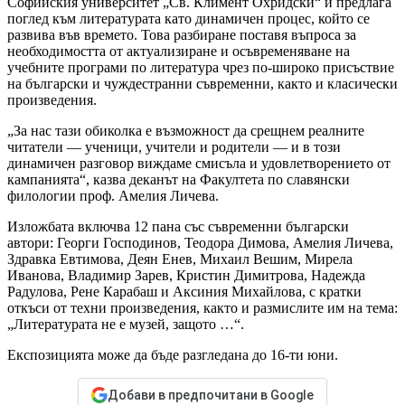
Софийския университет „Св. Климент Охридски“ и предлага
поглед към литературата като динамичен процес, който се
развива във времето. Това разбиране поставя въпроса за
необходимостта от актуализиране и осъвременяване на
учебните програми по литература чрез по-широко присъствие
на български и чуждестранни съвременни, както и класически
произведения.
„За нас тази обиколка е възможност да срещнем реалните
читатели — ученици, учители и родители — и в този
динамичен разговор виждаме смисъла и удовлетворението от
кампанията“, казва деканът на Факултета по славянски
филологии проф. Амелия Личева.
Изложбата включва 12 пана със съвременни български
автори: Георги Господинов, Теодора Димова, Амелия Личева,
Здравка Евтимова, Деян Енев, Михаил Вешим, Мирела
Иванова, Владимир Зарев, Кристин Димитрова, Надежда
Радулова, Рене Карабаш и Аксиния Михайлова, с кратки
откъси от техни произведения, както и размислите им на тема:
„Литературата не е музей, защото …“.
Експозицията може да бъде разгледана до 16-ти юни.
Добави в предпочитани в Google