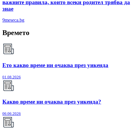
важните правила, които всеки родител трябва да
знае
9meseca.bg
Времето
Ето какво време ни очаква през уикенда
01.08.2026
Какво време ни очаква през уикенда?
06.06.2026