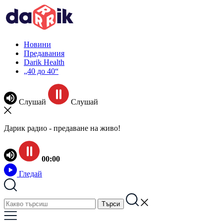
Новини
Предавания
Darik Health
„40 до 40“
Слушай
Слушай
Дарик радио - предаване на живо!
00:00
Гледай