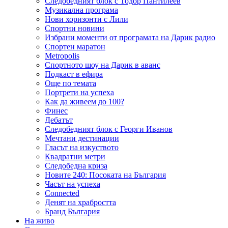
Следобедният блок с Тодор Пантилеев
Музикална програма
Нови хоризонти с Лили
Спортни новини
Избрани моменти от програмата на Дарик радио
Спортен маратон
Metropolis
Спортното шоу на Дарик в аванс
Подкаст в ефира
Още по темата
Портрети на успеха
Как да живеем до 100?
Финес
Дебатът
Следобедният блок с Георги Иванов
Мечтани дестинации
Гласът на изкуството
Квадратни метри
Следобедна криза
Новите 240: Посоката на България
Часът на успеха
Connected
Денят на храбростта
Бранд България
На живо