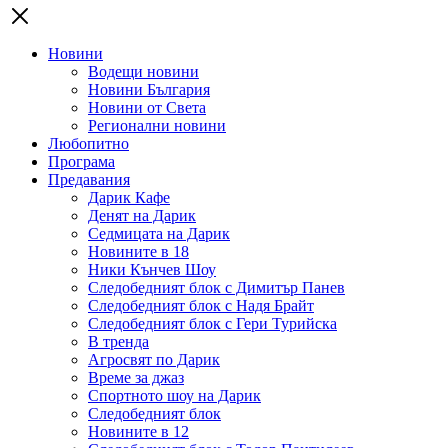
Новини
Водещи новини
Новини България
Новини от Света
Регионални новини
Любопитно
Програма
Предавания
Дарик Кафе
Денят на Дарик
Седмицата на Дарик
Новините в 18
Ники Кънчев Шоу
Следобедният блок с Димитър Панев
Следобедният блок с Надя Брайт
Следобедният блок с Гери Турийска
В тренда
Агросвят по Дарик
Време за джаз
Спортното шоу на Дарик
Следобедният блок
Новините в 12