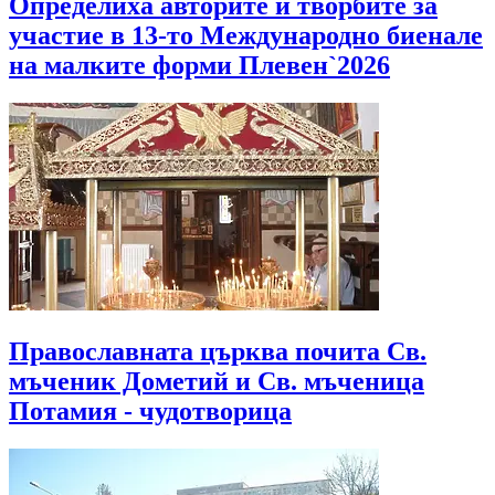
Определиха авторите и творбите за
участие в 13-то Международно биенале
на малките форми Плевен`2026
Православната църква почита Св.
мъченик Дометий и Св. мъченица
Потамия - чудотворица