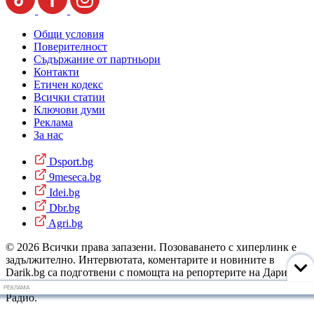
Общи условия
Поверителност
Съдържание от партньори
Контакти
Етичен кодекс
Всички статии
Ключови думи
Реклама
За нас
Dsport.bg
9meseca.bg
Idei.bg
Dbr.bg
Agri.bg
© 2026 Всички права запазени. Позоваването с хиперлинк е
задължително. Интервютата, коментарите и новините в
Darik.bg са подготвени с помощта на репортерите на Дарик
Радио и новинарските емисии на радиото. Снимки: Дарик
РЕКЛАМА
Радио.