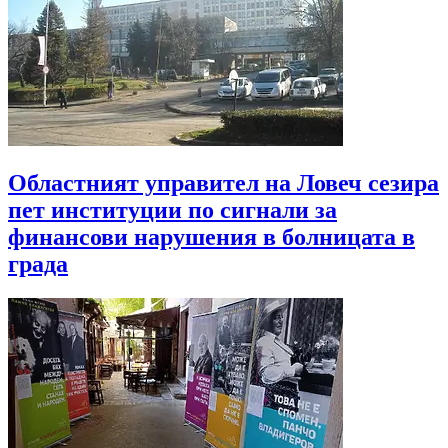
Областният управител на Ловеч сезира
пет институции по сигнали за
финансови нарушения в болницата в
града