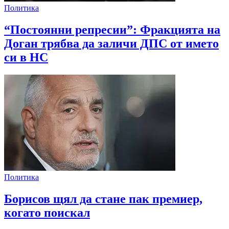
Политика
“Постоянни репресии”: Фракцията на
Доган трябва да заличи ДПС от името
си в НС
Политика
Борисов щял да стане пак премиер,
когато поискал