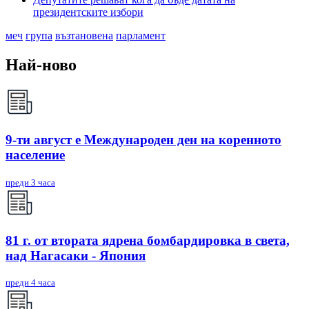
президентските избори
меч
група
възтановена
парламент
Най-ново
9-ти август е Международен ден на коренното
население
преди 3 часа
81 г. от втората ядрена бомбардировка в света,
над Нагасаки - Япония
преди 4 часа