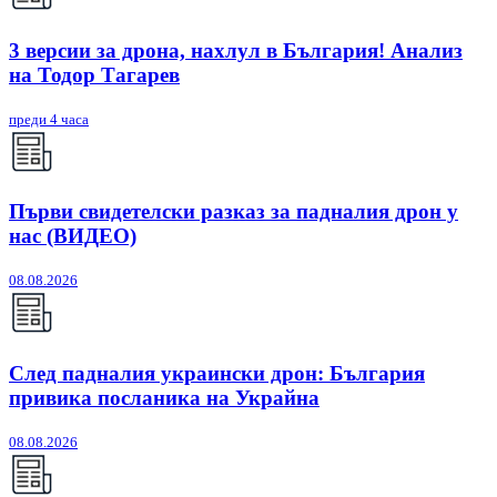
3 версии за дрона, нахлул в България! Анализ
на Тодор Тагарев
преди 4 часа
Първи свидетелски разказ за падналия дрон у
нас (ВИДЕО)
08.08.2026
След падналия украински дрон: България
привика посланика на Украйна
08.08.2026