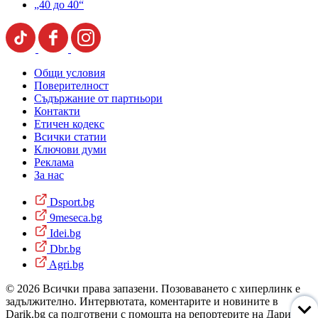
„40 до 40“
Общи условия
Поверителност
Съдържание от партньори
Контакти
Етичен кодекс
Всички статии
Ключови думи
Реклама
За нас
Dsport.bg
9meseca.bg
Idei.bg
Dbr.bg
Agri.bg
© 2026 Всички права запазени. Позоваването с хиперлинк е
задължително. Интервютата, коментарите и новините в
Darik.bg са подготвени с помощта на репортерите на Дарик