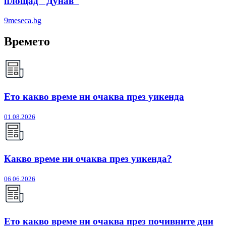
площад "Дунав"
9meseca.bg
Времето
Ето какво време ни очаква през уикенда
01.08.2026
Какво време ни очаква през уикенда?
06.06.2026
Ето какво време ни очаква през почивните дни