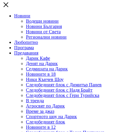
Новини
Водещи новини
Новини България
Новини от Света
Регионални новини
Любопитно
Програма
Предавания
Дарик Кафе
Денят на Дарик
Седмицата на Дарик
Новините в 18
Ники Кънчев Шоу
Следобедният блок с Димитър Панев
Следобедният блок с Надя Брайт
Следобедният блок с Гери Турийска
В тренда
Агросвят по Дарик
Време за джаз
Спортното шоу на Дарик
Следобедният блок
Новините в 12