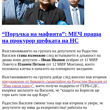
“Поръчка на мафията”: МЕЧ праща
на прокурор шефката на НС
Възстановяването на групата на депутатите на Радостин
Василев
стана възможно
след встъпването в длъжност на
двама нови депутати
– Иван Иванов
(избран от 11 МИР
Ловеч) и
Пламен Петков
(от 12 МИР Монтана), които
положиха клетва в началото на пленарното заседание.
Възстановяването на групата дойде след внесено във вторник
предложение от бившите съпартийци на Радостин Василев от
“Има такъв народ”
, което получи подкрепа от ГЕРБ-СДС,
въпреки заплахите на Василев, че “къщата на Борисов ще
гори като тази на цар Киро”.
Радостин Василев смекчи тона още във вторник и увери, че
депутатите му няма да възпрепятстват работата на