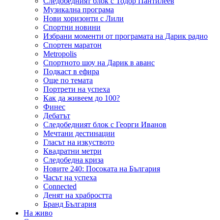
Следобедният блок с Тодор Пантилеев
Музикална програма
Нови хоризонти с Лили
Спортни новини
Избрани моменти от програмата на Дарик радио
Спортен маратон
Metropolis
Спортното шоу на Дарик в аванс
Подкаст в ефира
Още по темата
Портрети на успеха
Как да живеем до 100?
Финес
Дебатът
Следобедният блок с Георги Иванов
Мечтани дестинации
Гласът на изкуството
Квадратни метри
Следобедна криза
Новите 240: Посоката на България
Часът на успеха
Connected
Денят на храбростта
Бранд България
На живо