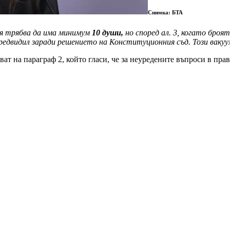
Снимка: БТА
нея трябва да има минимум
10 души,
но според ал. 3, когато броя
предвидил заради решението на Конституционния съд. Този вакуу
оват на параграф 2, който гласи, че за неуредените въпроси в пр