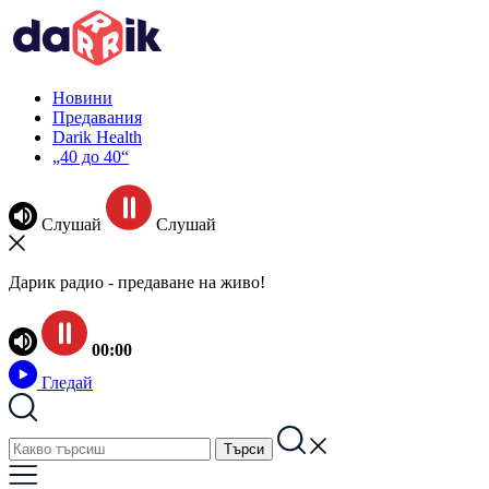
Новини
Предавания
Darik Health
„40 до 40“
Слушай
Слушай
Дарик радио - предаване на живо!
00:00
Гледай