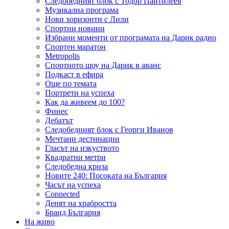
Следобедният блок с Тодор Пантилеев
Музикална програма
Нови хоризонти с Лили
Спортни новини
Избрани моменти от програмата на Дарик радио
Спортен маратон
Metropolis
Спортното шоу на Дарик в аванс
Подкаст в ефира
Още по темата
Портрети на успеха
Как да живеем до 100?
Финес
Дебатът
Следобедният блок с Георги Иванов
Мечтани дестинации
Гласът на изкуството
Квадратни метри
Следобедна криза
Новите 240: Посоката на България
Часът на успеха
Connected
Денят на храбростта
Бранд България
На живо