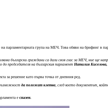
 на парламентарната група на МЕЧ. Това обяви на брифинг в па
олкова български граждани са дали своя глас за МЕЧ, ние ще н
о до председателя на българския парламент
Наталия Киселова,
кта за решение като първа точка от дневния ред.
т възможност
да положат клетва
, след което документът, който
арламента е
спазен
.