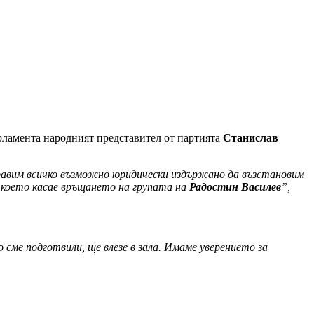
рламента народният представител от партията
Станислав
аправим всичко възможно юридически издържано да възстановим
което касае връщането на групата на
Радостин Василев
”,
 сме подготвили, ще влезе в зала. Имаме уверението за