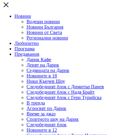
Новини
Водещи новини
Новини България
Новини от Света
Регионални новини
Любопитно
Програма
Предавания
Дарик Кафе
Денят на Дарик
Седмицата на Дарик
Новините в 18
Ники Кънчев Шоу
Следобедният блок с Димитър Панев
Следобедният блок с Надя Брайт
Следобедният блок с Гери Турийска
В тренда
Агросвят по Дарик
Време за джаз
Спортното шоу на Дарик
Следобедният блок
Новините в 12