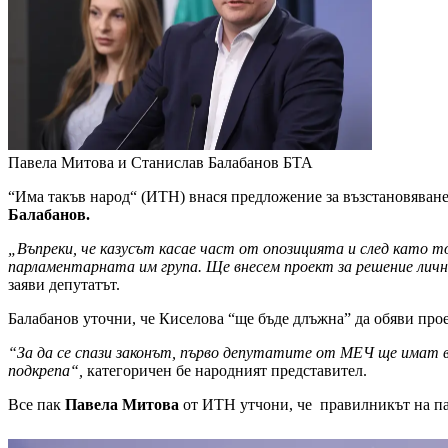
Павела Митова и Станислав Балабанов
БТА
“Има такъв народ“ (ИТН) внася предложение за възстановяване
Балабанов.
„Въпреки, че казусът касае част от опозицията и след като т
парламентарната им група. Ще внесем проект за решение личн
заяви депутатът.
Балабанов уточни, че Киселова “ще бъде длъжна” да обяви прое
“За да се спази законът, първо депутатите от МЕЧ ще има
подкрепа“,
категоричен бе народният представител.
Все пак
Павела Митова
от ИТН утчони, че правилникът на п