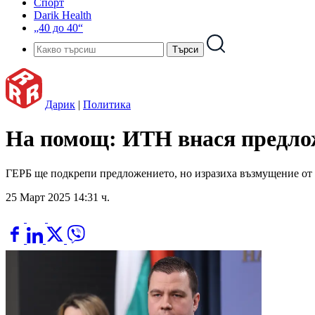
Спорт
Darik Health
„40 до 40“
Дарик
|
Политика
На помощ: ИТН внася предлож
ГЕРБ ще подкрепи предложението, но изразиха възмущение от 
25 Март 2025 14:31 ч.