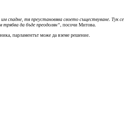
т им спадне, тя преустановява своето съществуване. Тук се
м трябва да бъде преодолян“
, посочи Митова.
авника, парламентът може да вземе решение.