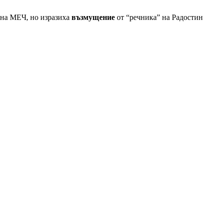
а на МЕЧ, но изразиха
възмущение
от “речника” на Радостин