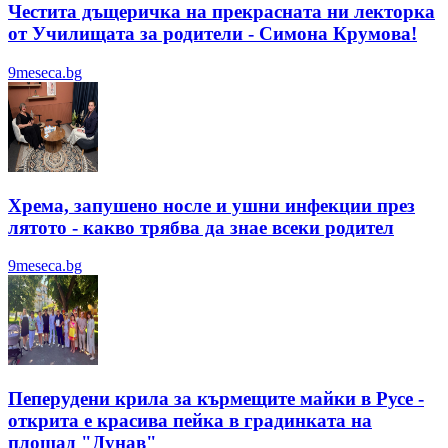
Честита дъщеричка на прекрасната ни лекторка
от Училищата за родители - Симона Крумова!
9meseca.bg
Хрема, запушено носле и ушни инфекции през
лятотo - какво трябва да знае всеки родител
9meseca.bg
Пеперудени крила за кърмещите майки в Русе -
открита е красива пейка в градинката на
площад "Дунав"