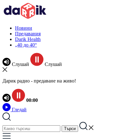
Новини
Предавания
Darik Health
„40 до 40“
Слушай
Слушай
Дарик радио - предаване на живо!
00:00
Гледай