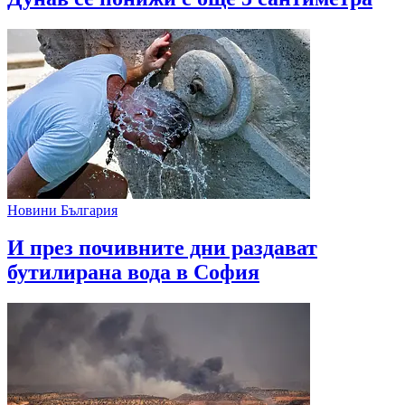
Новини България
И през почивните дни раздават
бутилирана вода в София