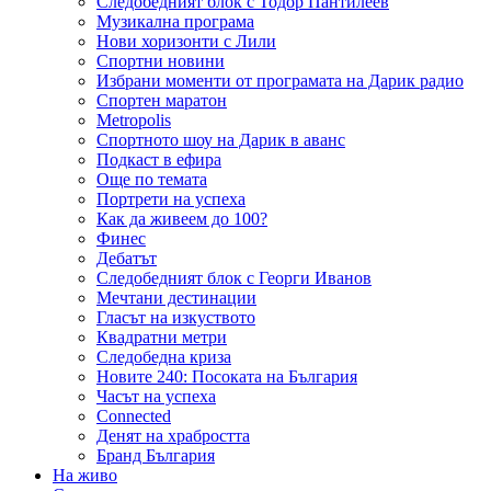
Следобедният блок с Тодор Пантилеев
Музикална програма
Нови хоризонти с Лили
Спортни новини
Избрани моменти от програмата на Дарик радио
Спортен маратон
Metropolis
Спортното шоу на Дарик в аванс
Подкаст в ефира
Още по темата
Портрети на успеха
Как да живеем до 100?
Финес
Дебатът
Следобедният блок с Георги Иванов
Мечтани дестинации
Гласът на изкуството
Квадратни метри
Следобедна криза
Новите 240: Посоката на България
Часът на успеха
Connected
Денят на храбростта
Бранд България
На живо