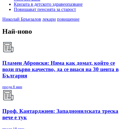
Кризата в детското здравеопазване
Повишават пенсията за старост
Николай Брънзалов
лекари
повишение
Най-ново
Пламен Абровски: Няма как домат, който се
води първо качество, да се внася на 30 цента в
България
преди 8 мин
Проф. Кантарджиев: Западнонилската треска
вече е тук
преди 18 мин