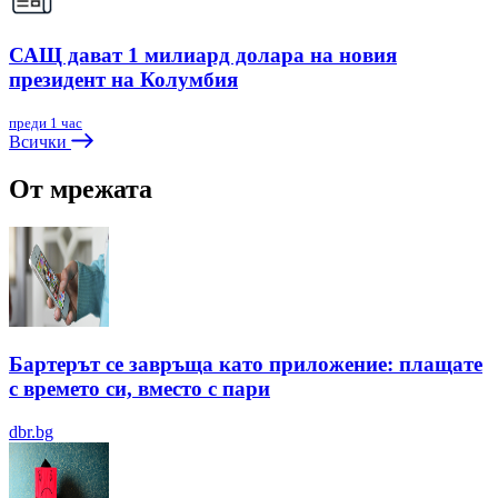
САЩ дават 1 милиард долара на новия
президент на Колумбия
преди 1 час
Всички
От мрежата
Бартерът се завръща като приложение: плащате
с времето си, вместо с пари
dbr.bg