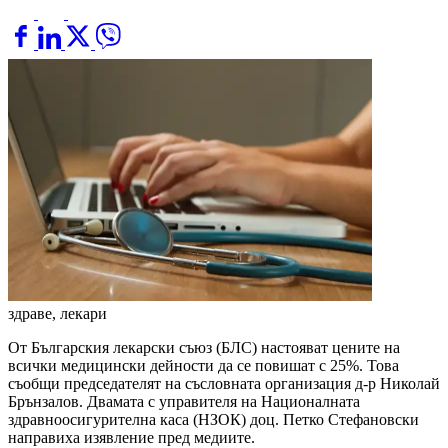
здраве, лекари
От Българския лекарски съюз (БЛС) настояват цените на
всички медицински дейности да се повишат с 25%. Това
съобщи председателят на съсловната организация д-р Николай
Брънзалов. Двамата с управителя на Националната
здравноосигурителна каса (НЗОК) доц. Петко Стефановски
направиха изявление пред медиите.