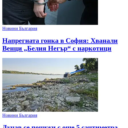
Новини България
Напрегната гонка в София: Хванали
Венци „Белия Негър“ с наркотици
Новини България
Дунав се понижи с още 5 сантиметра