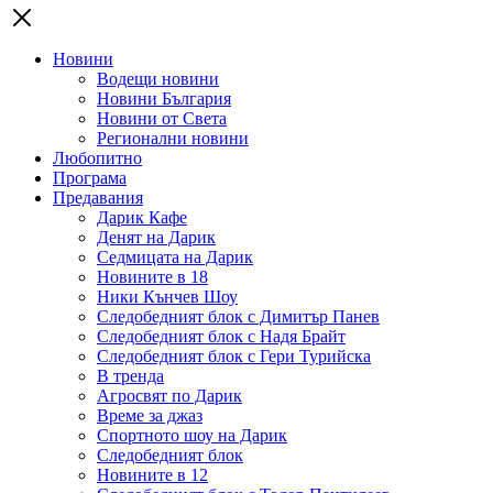
Новини
Водещи новини
Новини България
Новини от Света
Регионални новини
Любопитно
Програма
Предавания
Дарик Кафе
Денят на Дарик
Седмицата на Дарик
Новините в 18
Ники Кънчев Шоу
Следобедният блок с Димитър Панев
Следобедният блок с Надя Брайт
Следобедният блок с Гери Турийска
В тренда
Агросвят по Дарик
Време за джаз
Спортното шоу на Дарик
Следобедният блок
Новините в 12