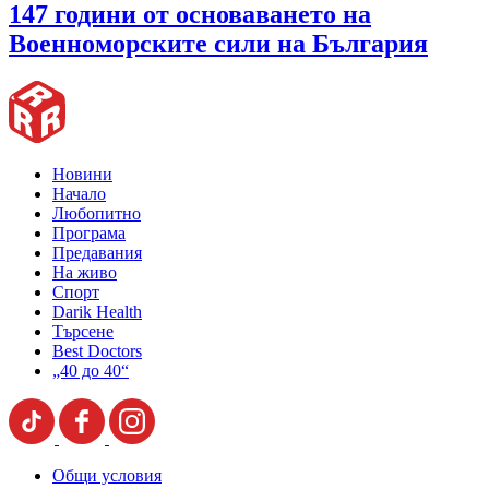
147 години от основаването на
Военноморските сили на България
Новини
Начало
Любопитно
Програма
Предавания
На живо
Спорт
Darik Health
Търсене
Best Doctors
„40 до 40“
Общи условия