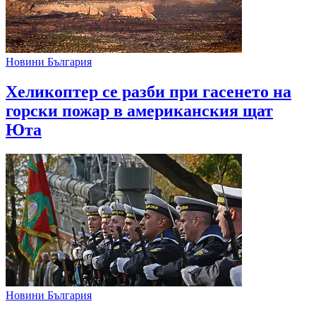
Новини България
Хеликоптер се разби при гасенето на
горски пожар в американския щат
Юта
Новини България