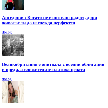
Ангедония: Когато не изпитваш радост, дори
животът ти да изглежда перфектен
dbr.bg
Великобритания е опитвала с военни облигации
и преди, а вложителите платиха цената
dbr.bg