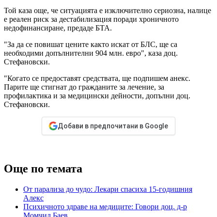
Той каза още, че ситуацията е изключително сериозна, налице
е реален риск за дестабилизация поради хроничното
недофинансиране, предаде БТА.
"За да се повишат цените както искат от БЛС, ще са
необходими допълнителни 904 млн. евро", каза доц.
Стефановски.
"Когато се предоставят средствата, ще подпишем анекс.
Парите ще стигнат до гражданите за лечение, за
профилактика и за медицински дейности, допълни доц.
Стефановски.
Добави в предпочитани в Google
Още по темата
От парализа до чудо: Лекари спасиха 15-годишния
Алекс
Психичното здраве на медиците: Говори доц. д-р
Момчил Баев