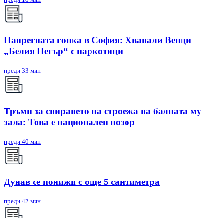
Напрегната гонка в София: Хванали Венци
„Белия Негър“ с наркотици
преди 33 мин
Тръмп за спирането на строежа на балната му
зала: Това е национален позор
преди 40 мин
Дунав се понижи с още 5 сантиметра
преди 42 мин