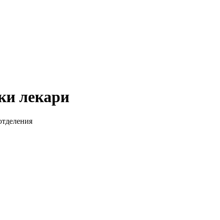
ски лекари
отделения