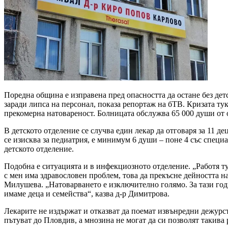
Поредна община е изправена пред опасността да остане без де
заради липса на персонал, показа репортаж на бТВ. Кризата тук
прекомерна натовареност. Болницата обслужва 65 000 души от 
В детското отделение се случва един лекар да отговаря за 11 д
се изисква за педиатрия, е минимум 6 души – поне 4 със специ
детското отделение.
Подобна е ситуацията и в инфекциозното отделение. „Работя ту
с мен има здравословен проблем, това да прекъсне дейността 
Милушева. „Натоварването е изключително голямо. За тази год
имаме деца и семейства“, казва д-р Димитрова.
Лекарите не издържат и отказват да поемат извънредни дежурств
пътуват до Пловдив, а мнозина не могат да си позволят такива 