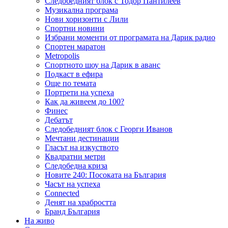
Следобедният блок с Тодор Пантилеев
Музикална програма
Нови хоризонти с Лили
Спортни новини
Избрани моменти от програмата на Дарик радио
Спортен маратон
Metropolis
Спортното шоу на Дарик в аванс
Подкаст в ефира
Още по темата
Портрети на успеха
Как да живеем до 100?
Финес
Дебатът
Следобедният блок с Георги Иванов
Мечтани дестинации
Гласът на изкуството
Квадратни метри
Следобедна криза
Новите 240: Посоката на България
Часът на успеха
Connected
Денят на храбростта
Бранд България
На живо