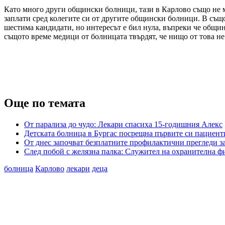
Като много други общински болници, тази в Карлово също не м
заплати сред колегите си от другите общински болници. В също
шестима кандидати, но интересът е бил нула, въпреки че общин
същото време медици от болницата твърдят, че нищо от това не 
Още по темата
От парализа до чудо: Лекари спасиха 15-годишния Алекс
Детската болница в Бургас посрещна първите си пациент
От днес започват безплатните профилактични прегледи за
След побой с желязна палка: Служител на охранителна ф
болница
Карлово
лекари
деца