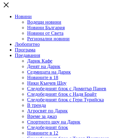
Новини
Водещи новини
Новини България
Новини от Света
Регионални новини
Любопитно
Програма
Предавания
Дарик Кафе
Денят на Дарик
Седмицата на Дарик
Новините в 18
Ники Кънчев Шоу
Следобедният блок с Димитър Панев
Следобедният блок с Надя Брайт
Следобедният блок с Гери Турийска
В тренда
Агросвят по Дарик
Време за джаз
Спортното шоу на Дарик
Следобедният блок
Новините в 12