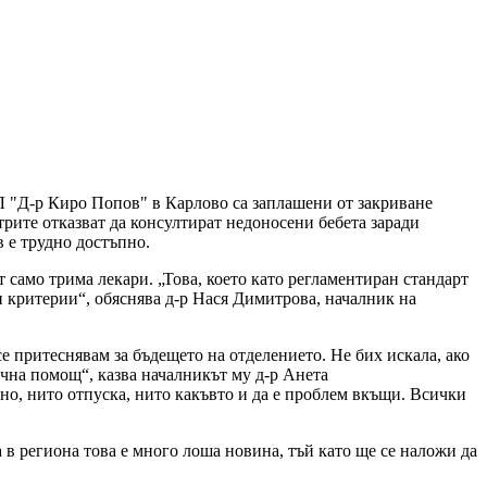
Л "Д-р Киро Попов" в Карлово са заплашени от закриване
трите отказват да консултират недоносени бебета заради
 е трудно достъпно.
т само трима лекари. „Това, което като регламентиран стандарт
и критерии“, обяснява д-р Нася Димитрова, началник на
е притеснявам за бъдещето на отделението. Не бих искала, ако
ична помощ“, казва началникът му д-р Анета
но, нито отпуска, нито какъвто и да е проблем вкъщи. Всички
а в региона това е много лоша новина, тъй като ще се наложи да