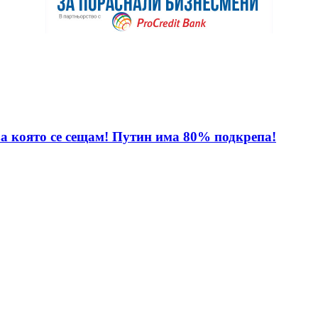
за която се сещам! Путин има 80% подкрепа!