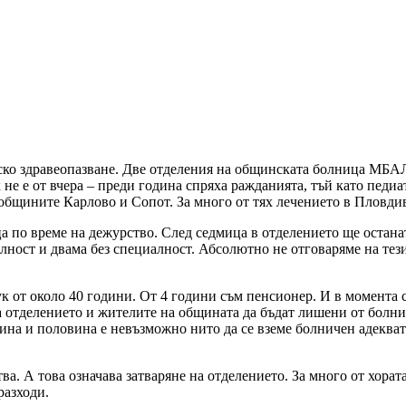
тско здравеопазване. Две отделения на общинската болница МБА
 не е от вчера – преди година спряха ражданията, тъй като педиа
общините Карлово и Сопот. За много от тях лечението в Пловдив
еца по време на дежурство. След седмица в отделението ще остана
алност и двама без специалност. Абсолютно не отговаряме на тез
к от около 40 години. От 4 години съм пенсионер. И в момента с
на отделението и жителите на общината да бъдат лишени от болн
ина и половина е невъзможно нито да се вземе болничен адекват
а. А това означава затваряне на отделението. За много от хорат
разходи.