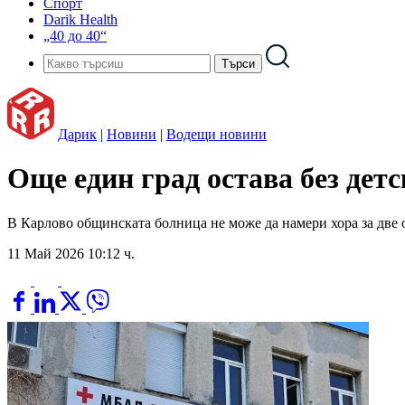
Спорт
Darik Health
„40 до 40“
Дарик
|
Новини
|
Водещи новини
Още един град остава без дет
В Карлово общинската болница не може да намери хора за две 
11 Май 2026 10:12 ч.