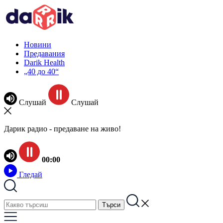
Новини
Предавания
Darik Health
„40 до 40“
Слушай
Слушай
Дарик радио - предаване на живо!
00:00
Гледай