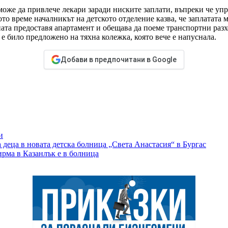
оже да привлече лекари заради ниските заплати, въпреки че упр
то време началникът на детското отделение казва, че заплатата 
ата предоставя апартамент и обещава да поеме транспортни разх
е било предложено на тяхна колежка, която вече е напуснала.
Добави в предпочитани в Google
и
 деца в новата детска болница „Света Анастасия“ в Бургас
ирма в Казанлък е в болница