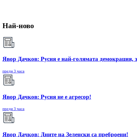
Най-ново
Явор Дачков: Русия е най-голямата демокрация, 
преди 3 часа
Явор Дачков: Русия не е агресор!
преди 3 часа
Явор Дачков: Дните на Зеленски са преброени!