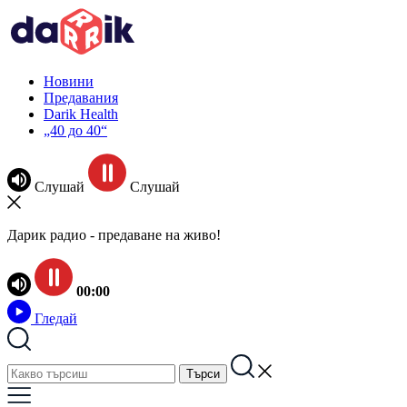
Новини
Предавания
Darik Health
„40 до 40“
Слушай
Слушай
Дарик радио - предаване на живо!
00:00
Гледай