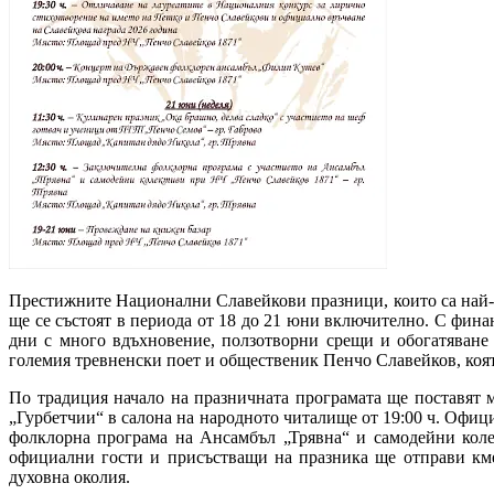
Престижните Национални Славейкови празници, които са най-з
ще се състоят в периода от 18 до 21 юни включително. С фин
дни с много вдъхновение, ползотворни срещи и обогатяване
големия тревненски поет и общественик Пенчо Славейков, коят
По традиция начало на празничната програмата ще поставят 
„Гурбетчии“ в салона на народното читалище от 19:00 ч. Офиц
фолклорна програма на Ансамбъл „Трявна“ и самодейни коле
официални гости и присъстващи на празника ще отправи кме
духовна околия.