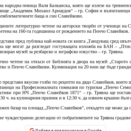
а народна певица Валя Балканска, която ще излезе на тревненск
илище „Академик Михаил Арнаудов“ – гр. София и възпитаници
 емблематичните баща и син Славейкови.
дините литературно четене на авторски творби от ученици на СУ
светена на 160-та годишнина от рождението на Пенчо Славейков.
едстави пред публика най-новата си книга „Танцуващ сред овълч
явна ще могат да разгледат гостуващата изложба на БАН – „Пт
изиран музей за резбарско и зографско изкуство – гр. Трявна.
ично четене на откъси от Библията в двора на музей „Старото 
етко и Пенчо Славейкови. Кулминация на 20 юни ще бъде гранд
представи вкусни гозби по рецепти на дядо Славейков, които 
итаници на Професионалната гимназия по туризъм „Пенчо Семов“
ктиви при НЧ „Пенчо Славейков 1871“ – гр. Трявна ще постав
 ч. на кулинарния празник и в 12:30 ч. да извием кръшни бълга
жен базар на площад „Пенчо Славейков“, откъдето ще може да с
е чуждестранни делегации от побратимените на Трявна градове
Добави в предпочитани в Google