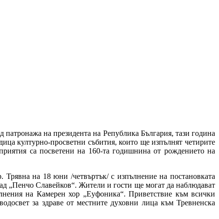
 патронажа на президента на Република България, тази година
дица културно-просветни събития, които ще изпълнят четирите
приятия са посветени на 160-та годишнина от рождението на
 Трявна на 18 юни /четвъртък/ с изпълнение на постановката
щад „Пенчо Славейков“. Жители и гости ще могат да наблюдават
ълнения на Камерен хор „Еуфоника“. Приветствие към всички
одосвет за здраве от местните духовни лица към Тревненска