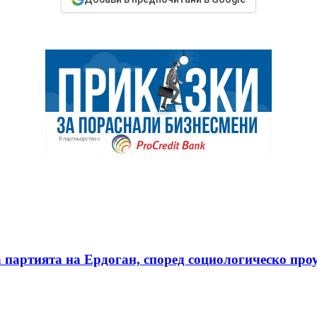
 партията на Ердоган, според социологическо про