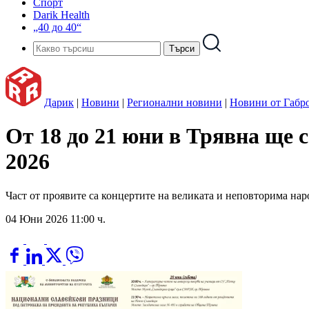
Спорт
Darik Health
„40 до 40“
Дарик
|
Новини
|
Регионални новини
|
Новини от Габр
От 18 до 21 юни в Трявна ще
2026
Част от проявите са концертите на великата и неповторима на
04 Юни 2026 11:00 ч.