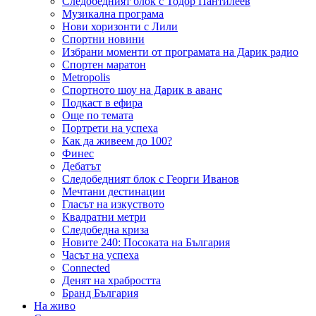
Следобедният блок с Тодор Пантилеев
Музикална програма
Нови хоризонти с Лили
Спортни новини
Избрани моменти от програмата на Дарик радио
Спортен маратон
Metropolis
Спортното шоу на Дарик в аванс
Подкаст в ефира
Още по темата
Портрети на успеха
Как да живеем до 100?
Финес
Дебатът
Следобедният блок с Георги Иванов
Мечтани дестинации
Гласът на изкуството
Квадратни метри
Следобедна криза
Новите 240: Посоката на България
Часът на успеха
Connected
Денят на храбростта
Бранд България
На живо