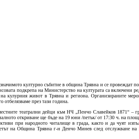
начимото културно събитие в община Трявна и се провеждат под
ансовата подкрепа на Министерство на културата са включени ре
 на кулурния живот в Трявна и региона. Организираните меро
о отбелязваме през тази година.
местните театрални дейци към НЧ „Пенчо Славейков 1871“ – гр.
иалното откриване ще бъде на 19 юни /петък/ от 17:30 ч. на пло
ктиви при народното читалище в града, както и да чуят изп
тът на Община Трявна г-н Денчо Минев след отслужване на в