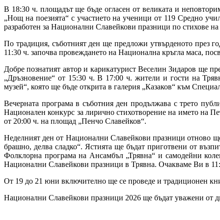
В 18:30 ч. площадът ще бъде огласен от великата и неповторим
„Нощ на поезията“ с участието на ученици от 119 Средно уч
разработен за Национални Славейкови празници по стихове на
По традиция, съботният ден ще предложи утвърденото през го
11:30 ч. започва провеждането на Национална кръгла маса, по
Добре познатият автор и карикатурист Веселин Зидаров ще пр
„Дръзновение“ от 15:30 ч. В 17:00 ч. жители и гости на Тр
музей“, която ще бъде открита в галерия „Казаков“ към Специал
Вечерната програма в съботния ден продължава с трето публ
Национален конкурс за лирично стихотворение на името на П
от 20:00 ч. на площад „Пенчо Славейков“.
Неделният ден от Национални Славейкови празници отново ще 
брашно, делва сладко“. Ястията ще бъдат приготвени от възп
Фолклорна програма на Ансамбъл „Трявна“ и самодейни коле
Национални Славейкови празници в Трявна. Очакваме Ви в 11:30
От 19 до 21 юни включително ще се проведе и традиционен кни
Национални Славейкови празници 2026 ще бъдат уважени от дв