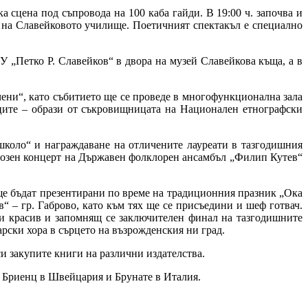
а сцена под съпровода на 100 каба гайди. В 19:00 ч. започва и
 на Славейковото училище. Поетичният спектакъл е специално
 „Петко Р. Славейков“ в двора на музей Славейкова къща, а в
ени“, като събитието ще се проведе в многофункционална зала
иците – образи от съкровищницата на Национален етнографски
школо“ и награждаване на отличените лауреати в тазгодишния
иозен концерт на Държавен фолклорен ансамбъл „Филип Кутев“
ще бъдат презентирани по време на традиционния празник „Ока
 – гр. Габрово, като към тях ще се присъедини и шеф готвач.
и красив и запомнящ се заключителен финал на тазгодишните
рски хора в сърцето на възрожденския ни град.
и закупите книги на различни издателства.
 Бриенц в Швейцария и Брунате в Италия.