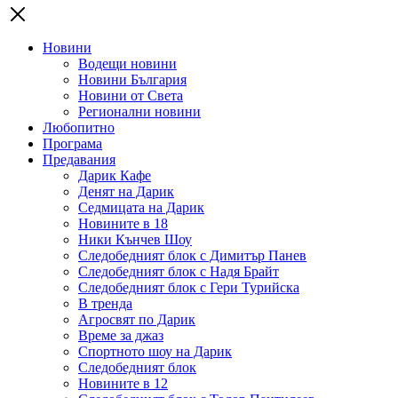
Новини
Водещи новини
Новини България
Новини от Света
Регионални новини
Любопитно
Програма
Предавания
Дарик Кафе
Денят на Дарик
Седмицата на Дарик
Новините в 18
Ники Кънчев Шоу
Следобедният блок с Димитър Панев
Следобедният блок с Надя Брайт
Следобедният блок с Гери Турийска
В тренда
Агросвят по Дарик
Време за джаз
Спортното шоу на Дарик
Следобедният блок
Новините в 12