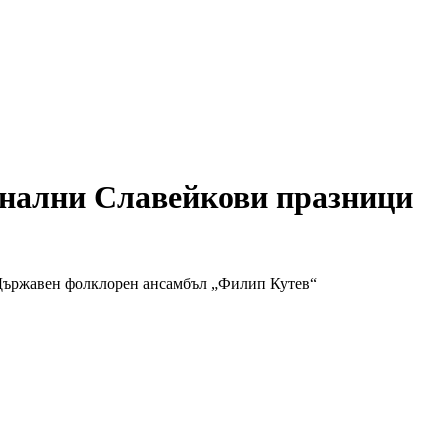
ионални Славейкови празници
и Държавен фолклорен ансамбъл „Филип Кутев“