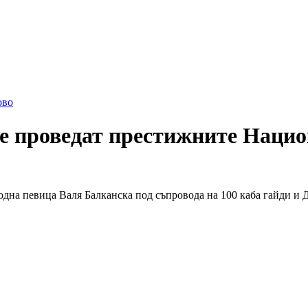
ово
 се проведат престижните Нац
родна певица Валя Балканска под съпровода на 100 каба гайди 