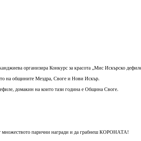
канджиева организира Конкурс за красота „Мис Искърско дефиле
ето на общините Мездра, Своге и Нови Искър.
ефиле, домакин на които тази година е Община Своге.
 от множеството парични награди и да грабнеш КОРОНАТА!