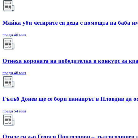
Майка уби четирите си деца с помощта на баба им,
преди 40 мин
Отнеха короната на победителка в конкурс за кр
преди 48 мин
Гълъб Донев ще се бори панаирът в Пловдив да о
преди 54 мин
Отиде си д-р Георги Поптодоров – дългогодишен