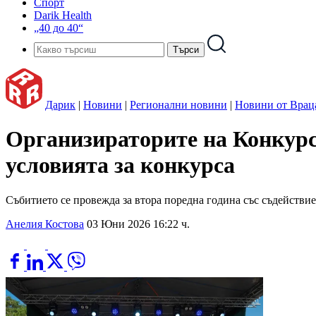
Спорт
Darik Health
„40 до 40“
Дарик
|
Новини
|
Регионални новини
|
Новини от Врац
Организираторите на Конкурс
условията за конкурса
Събитието се провежда за втора поредна година със съдействи
Анелия Костова
03 Юни 2026 16:22 ч.