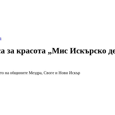
а
а за красота „Мис Искърско д
ето на общините Мездра, Своге и Нови Искър