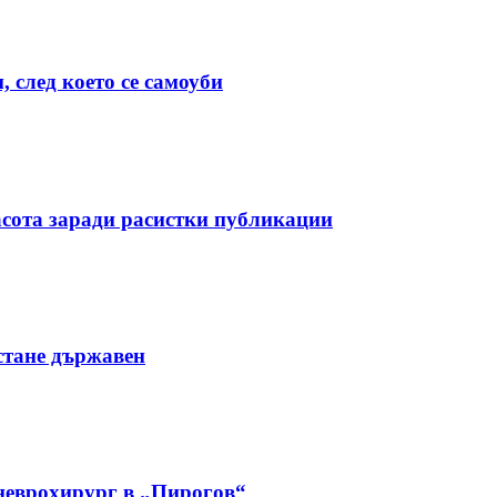
 след което се самоуби
асота заради расистки публикации
стане държавен
 неврохирург в „Пирогов“