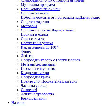
Следобедният блок с Тодор Пантилеев
Музикална програма
Нови хоризонти с Лили
Спортни новини
Избрани моменти от програмата на Дарик радио
Спортен маратон
Metropolis
Спортното шоу на Дарик в аванс
Подкаст в ефира
Още по темата
Портрети на успеха
Как да живеем до 100?
Финес
Дебатът
Следобедният блок с Георги Иванов
Мечтани дестинации
Гласът на изкуството
Квадратни метри
Следобедна криза
Новите 240: Посоката на България
Часът на успеха
Connected
Денят на храбростта
Бранд България
На живо