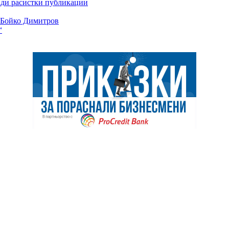
ради расистки публикации
и Бойко Димитров
“