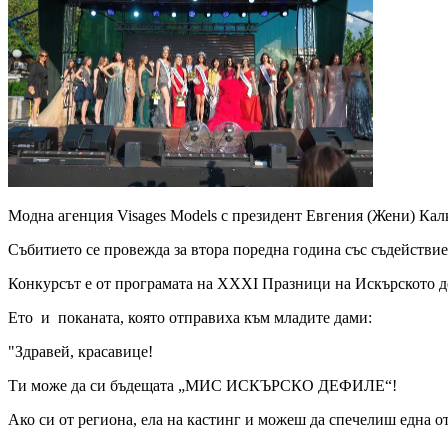
Модна агенция Visages Models с президент Евгения (Жени) Кал
Събитието се провежда за втора поредна година със съдействи
Конкурсът е от програмата на XXXI Празници на Искърското д
Ето и поканата, която отправиха към младите дами:
"Здравей, красавице!
Ти може да си бъдещата „МИС ИСКЪРСКО ДЕФИЛЕ“!
Ако си от региона, ела на кастинг и можеш да спечелиш една