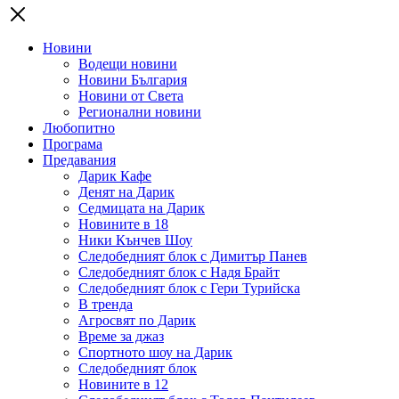
Новини
Водещи новини
Новини България
Новини от Света
Регионални новини
Любопитно
Програма
Предавания
Дарик Кафе
Денят на Дарик
Седмицата на Дарик
Новините в 18
Ники Кънчев Шоу
Следобедният блок с Димитър Панев
Следобедният блок с Надя Брайт
Следобедният блок с Гери Турийска
В тренда
Агросвят по Дарик
Време за джаз
Спортното шоу на Дарик
Следобедният блок
Новините в 12