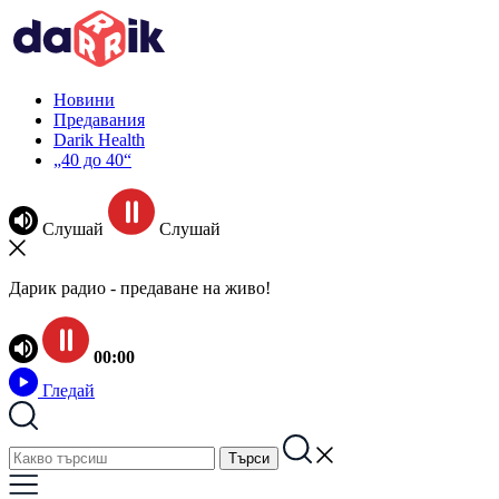
Новини
Предавания
Darik Health
„40 до 40“
Слушай
Слушай
Дарик радио - предаване на живо!
00:00
Гледай