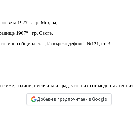
Просвета 1925“ - гр. Мездра,
Градище 1907“ - гр. Своге,
 Столична община, ул. „Искърско дефиле“ №121, ет. 3.
 с име, години, височина и град, уточниха от модната агенция.
Добави в предпочитани в Google