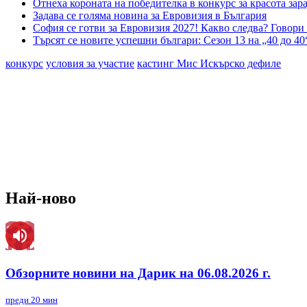
Отнеха короната на победителка в конкурс за красота за
Задава се голяма новина за Евровизия в България
София се готви за Евровизия 2027! Какво следва? Говор
Търсят се новите успешни българи: Сезон 13 на „40 до 40
конкурс
условия за участие
кастинг Мис Искърско дефиле
Най-ново
Обзорните новини на Дарик на 06.08.2026 г.
преди 20 мин