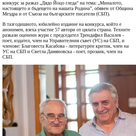
конкурс за разказ „Дядо Йоцо гледа“ на тема: „Миналото,
настоящето и бъдещето на нашата Родина”, обявен от Община
Мездра и от Съюза на българските писатели (СБП).
В тазгодишното, юбилейно издание на конкурса, който е
анонимен, взеха участие 57 автори от цялата страна. Техните
разкази оценени жури с председател Трендафил Василев -
поет, издател, член на Управителния съвет (УС) на СБП, и
членове: Благовеста Касабова - литературен критик, член на
УС на СБП и Светла Дамяновска - поет, прозаик, член на
СБП.