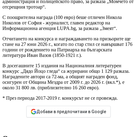
администрация и полицейското право, за разказа „Момчето от
отсрещния тротоар“.
С поощрителна награда (100 евро) беше отличен Никола
Николов от София - журналист, главен редактор на
Информационна агенция LUPA.bg, за разказа „Змеят“.
Отчитането на конкурса и награждаването на призьорите ще
стане на 27 юни 2026 г., когато по стар стил се навършват 176
години от рождението на Патриарха на българската
литература Иван Вазов (1850-1921 г.).
В досегашните 15 издания на Националния литературен
конкурс „Дядо Йоцо гледа“ са журирани общо 1 129 разказа.
Наградените автори са 72-ма, а общият награден фонд,
осигурен от Община Мездра от 2009 г. до 2026 г. (вкл.*), е
около 31 800 лв. (приблизително 16 260 евро).
* През периода 2017-2019 г. конкурсът не се провежда.
Добави в предпочитани в Google