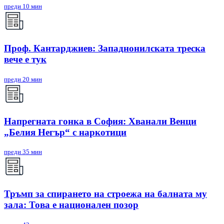
преди 10 мин
Проф. Кантарджиев: Западнонилската треска
вече е тук
преди 20 мин
Напрегната гонка в София: Хванали Венци
„Белия Негър“ с наркотици
преди 35 мин
Тръмп за спирането на строежа на балната му
зала: Това е национален позор