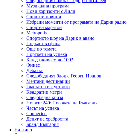
Следобедният блок с Тодор Пантилеев
Музикална програма
Нови хоризонти с Лили
Спортни новини
Избрани моменти от програмата на Дарик радио
Спортен маратон
Metropolis
Спортното шоу на Дарик в аванс
Подкаст в ефира
Още по темата
Портрети на успеха
Как да живеем до 100?
Финес
Дебатът
Следобедният блок с Георги Иванов
Мечтани дестинации
Гласът на изкуството
Квадратни метри
Следобедна криза
Новите 240: Посоката на България
Часът на успеха
Connected
Денят на храбростта
Бранд България
На живо