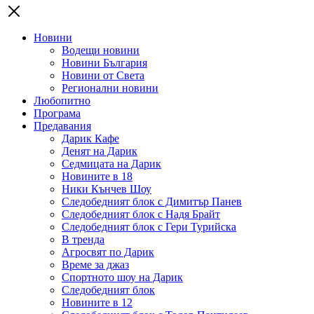
Новини
Водещи новини
Новини България
Новини от Света
Регионални новини
Любопитно
Програма
Предавания
Дарик Кафе
Денят на Дарик
Седмицата на Дарик
Новините в 18
Ники Кънчев Шоу
Следобедният блок с Димитър Панев
Следобедният блок с Надя Брайт
Следобедният блок с Гери Турийска
В тренда
Агросвят по Дарик
Време за джаз
Спортното шоу на Дарик
Следобедният блок
Новините в 12