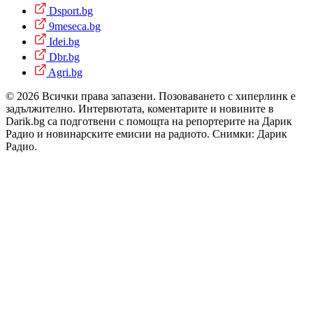
Dsport.bg
9meseca.bg
Idei.bg
Dbr.bg
Agri.bg
© 2026 Всички права запазени. Позоваването с хиперлинк е
задължително. Интервютата, коментарите и новините в
Darik.bg са подготвени с помощта на репортерите на Дарик
Радио и новинарските емисии на радиото. Снимки: Дарик
Радио.