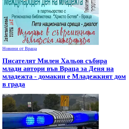
Новини от Враца
Писателят Милен Хальов събира
млади автори във Враца за Деня на
младежта - домакин е Младежкият дом
в града