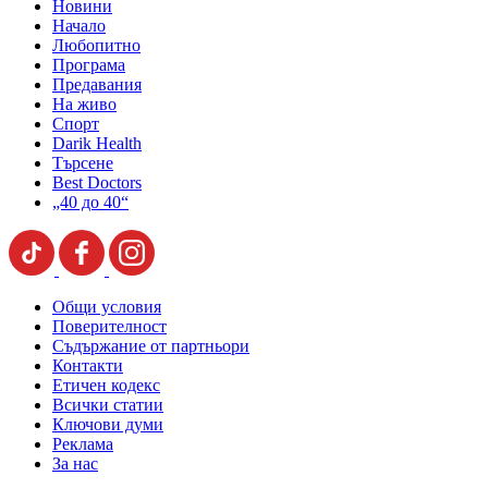
Новини
Начало
Любопитно
Програма
Предавания
На живо
Спорт
Darik Health
Търсене
Best Doctors
„40 до 40“
Общи условия
Поверителност
Съдържание от партньори
Контакти
Етичен кодекс
Всички статии
Ключови думи
Реклама
За нас