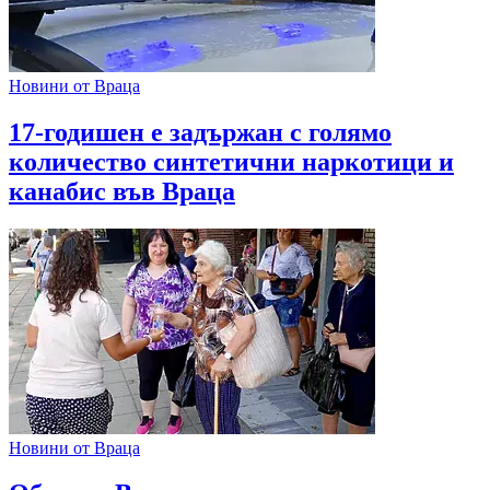
Новини от Враца
17-годишен е задържан с голямо
количество синтетични наркотици и
канабис във Враца
Новини от Враца