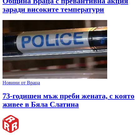
Община Враца с превантивна акция
заради високите температури
Новини от Враца
73-годишен мъж преби жената, с която
живее в Бяла Слатина