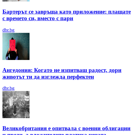
Бартерът се завръща като приложение: плащате
с времето си, вместо с пари
dbr.bg
Ангедония: Когато не изпитваш радост, дори
животът ти да изглежда перфектен
dbr.bg
Великобритания е опитвала с военни облигации
и преди, а вложителите платиха цената