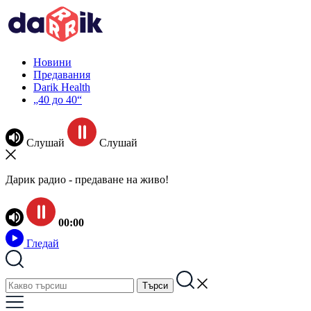
Новини
Предавания
Darik Health
„40 до 40“
Слушай
Слушай
Дарик радио - предаване на живо!
00:00
Гледай