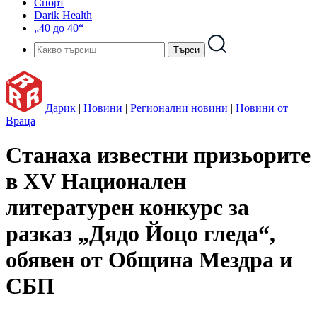
Спорт
Darik Health
„40 до 40“
Дарик
|
Новини
|
Регионални новини
|
Новини от
Враца
Станаха известни призьорите
в XV Национален
литературен конкурс за
разказ „Дядо Йоцо гледа“,
обявен от Община Мездра и
СБП