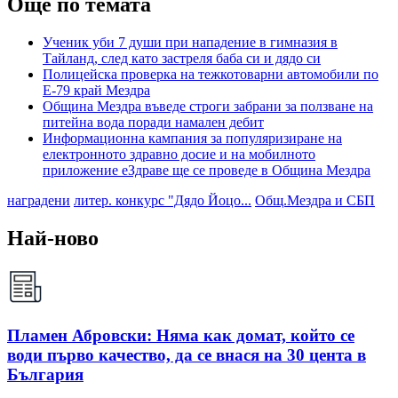
Още по темата
Ученик уби 7 души при нападение в гимназия в
Тайланд, след като застреля баба си и дядо си
Полицейска проверка на тежкотоварни автомобили по
Е-79 край Мездра
Община Мездра въведе строги забрани за ползване на
питейна вода поради намален дебит
Информационна кампания за популяризиране на
електронното здравно досие и на мобилното
приложение еЗдраве ще се проведе в Община Мездра
наградени
литер. конкурс "Дядо Йоцо...
Общ.Мездра и СБП
Най-ново
Пламен Абровски: Няма как домат, който се
води първо качество, да се внася на 30 цента в
България