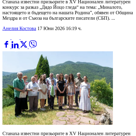
Станаха известни призьорите в XV Национален литературен
конкурс за разказ „Дядо Йоцо гледа“ на тема: „Миналото,
настоящето и бъдещето на нашата Родина”, обявен от Община
Мездра и от Съюза на българските писатели (СБП). ...
Анелия Костова
17 Юни 2026 16:19 ч.
Станаха известни призьорите в XV Национален литературен