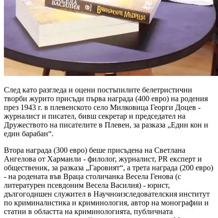
След като разгледа и оцени постъпилите белетристични
творби журито присъди първа награда (400 евро) на родения
през 1943 г. в плевенското село Милковица Георги Доцев -
журналист и писател, бивш секретар и председател на
Дружеството на писателите в Плевен, за разказа „Един кон и
един барабан“.
Втора награда (300 евро) беше присъдена на Светлана
Ангелова от Харманли - филолог, журналист, PR експерт и
общественик, за разказа „Гаровият“, а трета награда (200 евро)
- на родената във Враца столичанка Весела Генова (с
литературен псевдоним Весела Василия) - юрист,
дългогодишен служител в Научноизследователския институт
по криминалистика и криминология, автор на монографии и
статии в областта на криминологията, публичната