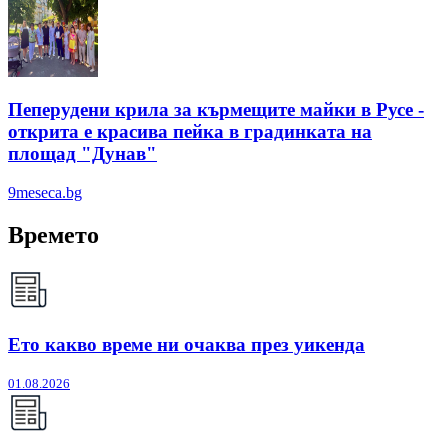
Пеперудени крила за кърмещите майки в Русе -
открита е красива пейка в градинката на
площад "Дунав"
9meseca.bg
Времето
Ето какво време ни очаква през уикенда
01.08.2026