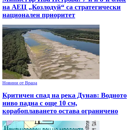
на АЕЦ „Козлодуй“ са стратегически
национален приоритет
Новини от Враца
Критичен спад на река Дунав: Водното
ниво падна с още 10 см,
корабоплаването остава ограничено