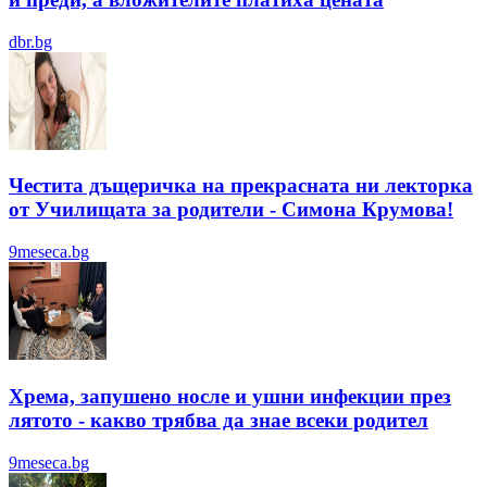
dbr.bg
Честита дъщеричка на прекрасната ни лекторка
от Училищата за родители - Симона Крумова!
9meseca.bg
Хрема, запушено носле и ушни инфекции през
лятотo - какво трябва да знае всеки родител
9meseca.bg