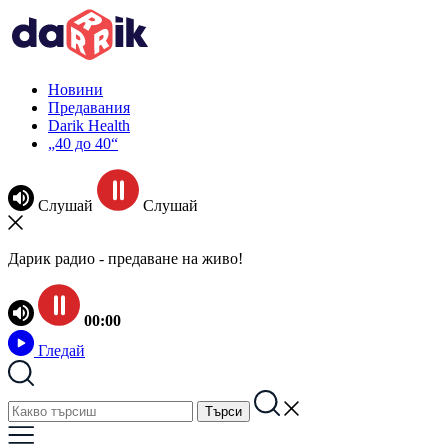
Новини
Предавания
Darik Health
„40 до 40“
Слушай
Слушай
Дарик радио - предаване на живо!
00:00
Гледай