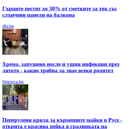
Гърците пестят до 30% от сметките за ток със
слънчеви панели на балкона
dbr.bg
Хрема, запушено носле и ушни инфекции през
лятотo - какво трябва да знае всеки родител
9meseca.bg
Пеперудени крила за кърмещите майки в Русе -
открита е красива пейка в градинката на