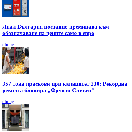
Лидл България поетапно преминава към
обозначаване на цените само в евро
dbr.bg
357 тона праскови при капацитет 230: Рекордна
реколта блокира „Фрукто-Сливен“
dbr.bg