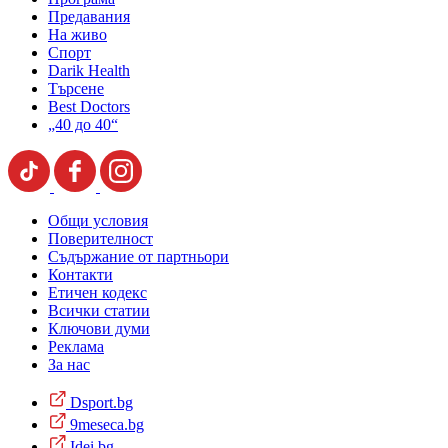
Предавания
На живо
Спорт
Darik Health
Търсене
Best Doctors
„40 до 40“
Общи условия
Поверителност
Съдържание от партньори
Контакти
Етичен кодекс
Всички статии
Ключови думи
Реклама
За нас
Dsport.bg
9meseca.bg
Idei.bg