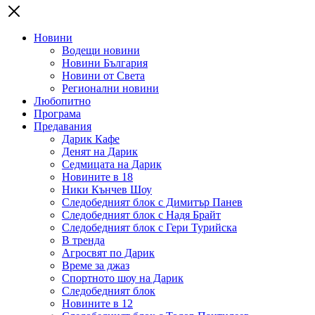
Новини
Водещи новини
Новини България
Новини от Света
Регионални новини
Любопитно
Програма
Предавания
Дарик Кафе
Денят на Дарик
Седмицата на Дарик
Новините в 18
Ники Кънчев Шоу
Следобедният блок с Димитър Панев
Следобедният блок с Надя Брайт
Следобедният блок с Гери Турийска
В тренда
Агросвят по Дарик
Време за джаз
Спортното шоу на Дарик
Следобедният блок
Новините в 12