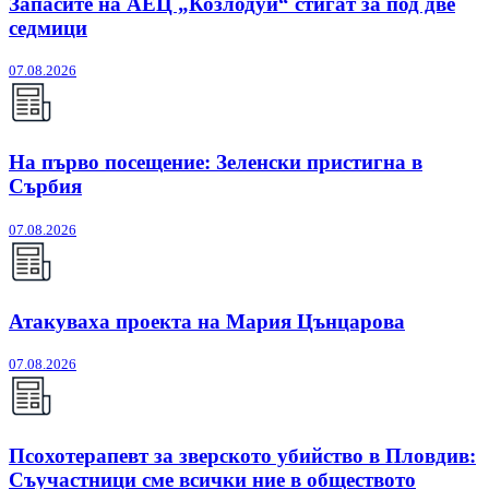
Запасите на АЕЦ „Козлодуй“ стигат за под две
седмици
07.08.2026
На първо посещение: Зеленски пристигна в
Сърбия
07.08.2026
Атакуваха проекта на Мария Цънцарова
07.08.2026
Псохотерапевт за зверското убийство в Пловдив:
Съучастници сме всички ние в обществото