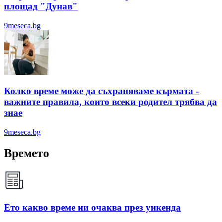
площад "Дунав"
9meseca.bg
Колко време може да съхраняваме кърмата -
важните правила, които всеки родител трябва да
знае
9meseca.bg
Времето
Ето какво време ни очаква през уикенда