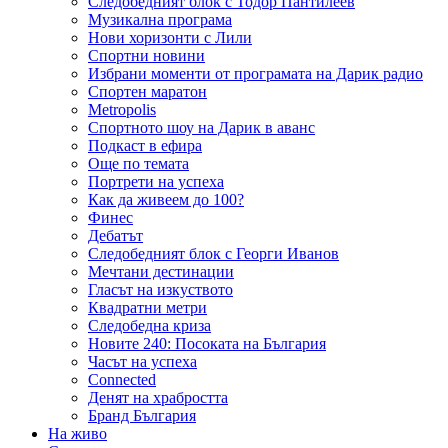
Следобедният блок с Тодор Пантилеев
Музикална програма
Нови хоризонти с Лили
Спортни новини
Избрани моменти от програмата на Дарик радио
Спортен маратон
Metropolis
Спортното шоу на Дарик в аванс
Подкаст в ефира
Още по темата
Портрети на успеха
Как да живеем до 100?
Финес
Дебатът
Следобедният блок с Георги Иванов
Мечтани дестинации
Гласът на изкуството
Квадратни метри
Следобедна криза
Новите 240: Посоката на България
Часът на успеха
Connected
Денят на храбростта
Бранд България
На живо