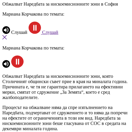
Обжалват Наредбата за нискоемисионните зони в София
Мариана Корчакова по темата:
Слушай
Слушай
Мариана Корчакова по темата:
Обжалват Наредбата за нискоемисионните зони, която
Столичният общински съвет прие в края на миналата година.
Причината е, че тя не гарантира прилагането на ефективни
мерки, смятат от сдружение „За Земята“, което е сред
жалбоподателите.
Процесът на обжалване няма да спре изпълнението на
Наредбата, подчертават от сдружението и то няма да попречи
на ефектите от ограниченията в този им вид. Наредбата за
нискоемисионните зони беше гласувана от СОС в средата на
декември миналата година.