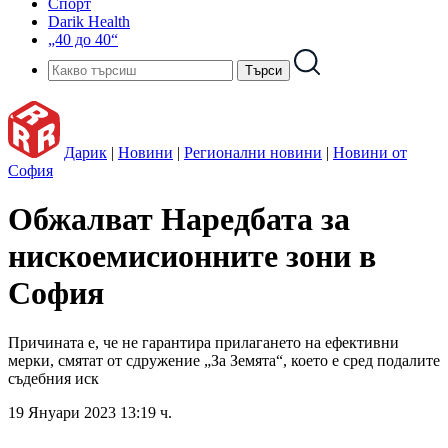
Спорт
Darik Health
„40 до 40“
Дарик
|
Новини
|
Регионални новини
|
Новини от
София
Обжалват Наредбата за
нискоемисионните зони в
София
Причината е, че не гарантира прилагането на ефективни
мерки, смятат от сдружение „За Земята“, което е сред подалите
съдебния иск
19 Януари 2023 13:19 ч.