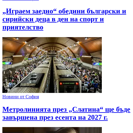
„Играем заедно“ обедини български и
сирийски деца в ден на спорт и
приятелство
Новини от София
Метролинията през „Слатина“ ще бъде
завършена през есента на 2027 г.