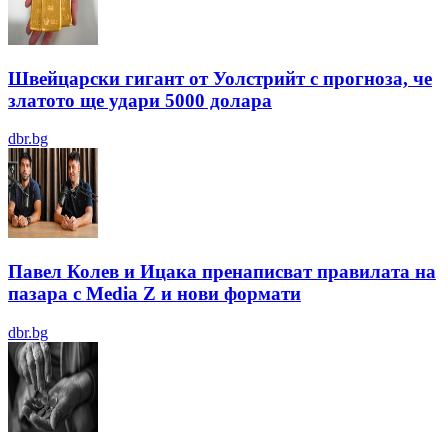
Швейцарски гигант от Уолстрийт с прогноза, че
златото ще удари 5000 долара
dbr.bg
Павел Колев и Ицака пренаписват правилата на
пазара с Media Z и нови формати
dbr.bg