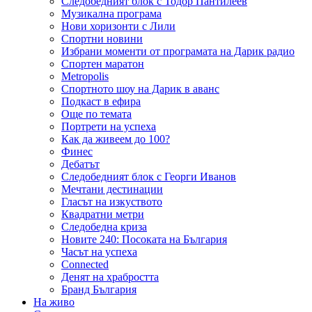
Следобедният блок с Тодор Пантилеев
Музикална програма
Нови хоризонти с Лили
Спортни новини
Избрани моменти от програмата на Дарик радио
Спортен маратон
Metropolis
Спортното шоу на Дарик в аванс
Подкаст в ефира
Още по темата
Портрети на успеха
Как да живеем до 100?
Финес
Дебатът
Следобедният блок с Георги Иванов
Мечтани дестинации
Гласът на изкуството
Квадратни метри
Следобедна криза
Новите 240: Посоката на България
Часът на успеха
Connected
Денят на храбростта
Бранд България
На живо