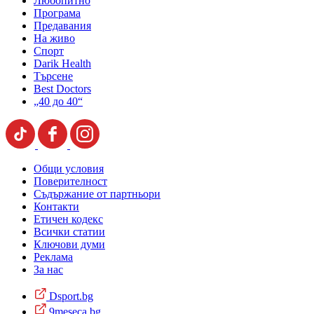
Любопитно
Програма
Предавания
На живо
Спорт
Darik Health
Търсене
Best Doctors
„40 до 40“
Общи условия
Поверителност
Съдържание от партньори
Контакти
Етичен кодекс
Всички статии
Ключови думи
Реклама
За нас
Dsport.bg
9meseca.bg