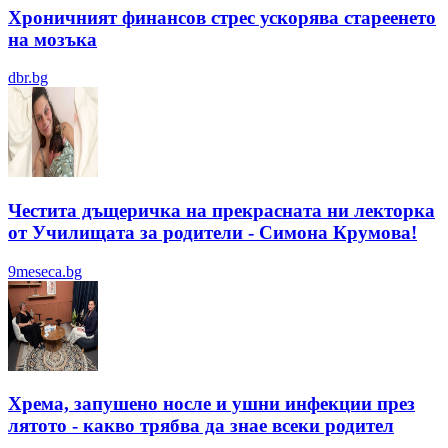
Хроничният финансов стрес ускорява стареенето
на мозъка
dbr.bg
Честита дъщеричка на прекрасната ни лекторка
от Училищата за родители - Симона Крумова!
9meseca.bg
Хрема, запушено носле и ушни инфекции през
лятотo - какво трябва да знае всеки родител