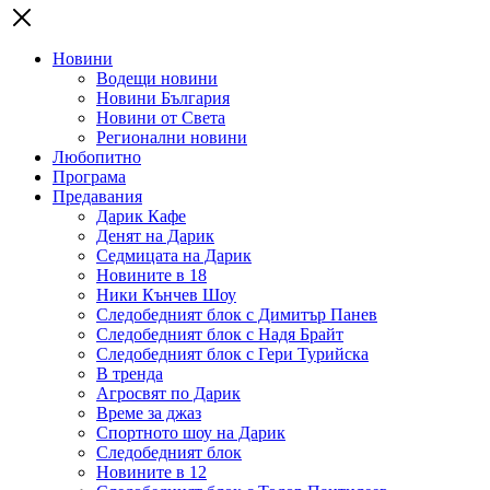
Новини
Водещи новини
Новини България
Новини от Света
Регионални новини
Любопитно
Програма
Предавания
Дарик Кафе
Денят на Дарик
Седмицата на Дарик
Новините в 18
Ники Кънчев Шоу
Следобедният блок с Димитър Панев
Следобедният блок с Надя Брайт
Следобедният блок с Гери Турийска
В тренда
Агросвят по Дарик
Време за джаз
Спортното шоу на Дарик
Следобедният блок
Новините в 12