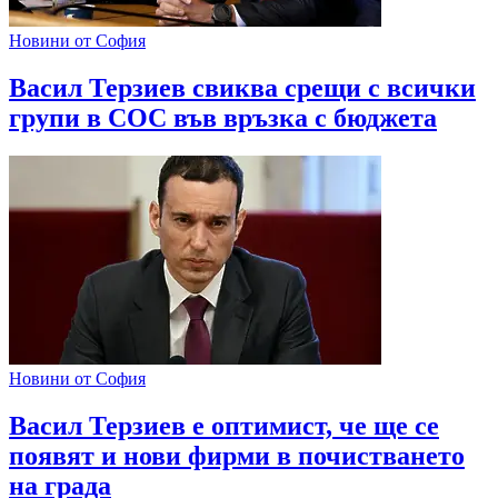
Новини от София
Васил Терзиев свиква срещи с всички
групи в СОС във връзка с бюджета
Новини от София
Васил Терзиев е оптимист, че ще се
появят и нови фирми в почистването
на града