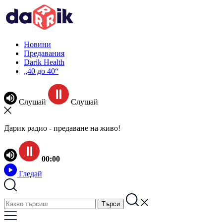
Новини
Предавания
Darik Health
„40 до 40“
Слушай
Слушай
Дарик радио - предаване на живо!
00:00
Гледай