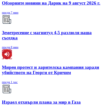
Обзорните новини на Дарик на 9 август 2026 г.
преди 7 мин
Земетресение с магнитуд 4,5 разлюля наша
съседка
преди 8 мин
Мирен протест и дарителска кампания заради
убийството на Георги от Кричим
преди 1 час
Израел отхвърли плана за мир в Газа