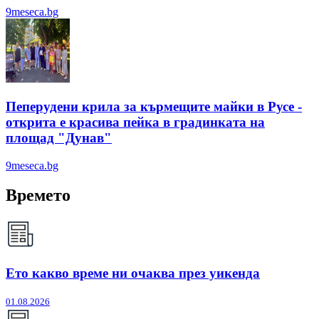
9meseca.bg
Пеперудени крила за кърмещите майки в Русе -
открита е красива пейка в градинката на
площад "Дунав"
9meseca.bg
Времето
Ето какво време ни очаква през уикенда
01.08.2026