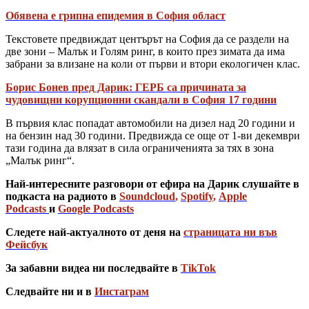
Обявена е грипна епидемия в София област
Текстовете предвиждат центърът на София да се раздели на
две зони – Малък и Голям ринг, в които през зимата да има
забрани за влизане на коли от първи и втори екологичен клас.
Борис Бонев пред Дарик: ГЕРБ са причината за
чудовищни корупционни скандали в София 17 години
В първия клас попадат автомобили на дизел над 20 години и
на бензин над 30 години. Предвижда се още от 1-ви декември
тази година да влязат в сила ограниченията за тях в зона
„Малък ринг“.
Най-интересните разговори от ефира на Дарик слушайте в
подкаста на радиото в
Soundcloud
,
Spotify
,
Apple
Podcasts
и
Google Podcasts
Следете най-актуалното от деня на
страницата ни във
Фейсбук
За забавни видеа ни последвайте в
TikTok
Следвайте ни и в
Инстаграм