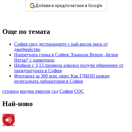
Добави в предпочитани в Google
Още по темата
София сред дестинациите с най-висок риск от
джебчийство
Напрегната гонка в София: Хванали Венци „Белия
Негър“ с наркотици
Шофьор с 3,13 промила алкохол получи обвинение от
прокуратурата в София
Фентанил за 300 млн. евро: Как ГДБОП разкри
нелегалната лаборатория в София
столица
вредни емисии
съд
София
СОС
Най-ново