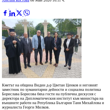
Анелия Костова
08 Май 2026 16:11 ч.
Кметът на община Видин д-р Цветан Ценков и неговият
заместник по хуманитарни дейности и социална политика
Борислава Борисова бяха гости на публична дискусия с
директора на Дипломатическия институт към министъра на
външните работи на Република България Таня Михайлова и
журналиста Георги Милков.