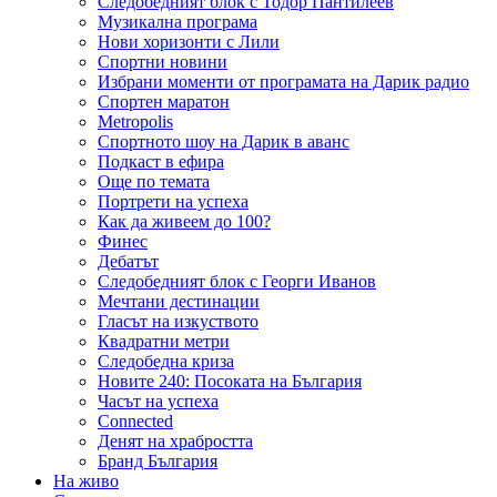
Следобедният блок с Тодор Пантилеев
Музикална програма
Нови хоризонти с Лили
Спортни новини
Избрани моменти от програмата на Дарик радио
Спортен маратон
Metropolis
Спортното шоу на Дарик в аванс
Подкаст в ефира
Още по темата
Портрети на успеха
Как да живеем до 100?
Финес
Дебатът
Следобедният блок с Георги Иванов
Мечтани дестинации
Гласът на изкуството
Квадратни метри
Следобедна криза
Новите 240: Посоката на България
Часът на успеха
Connected
Денят на храбростта
Бранд България
На живо