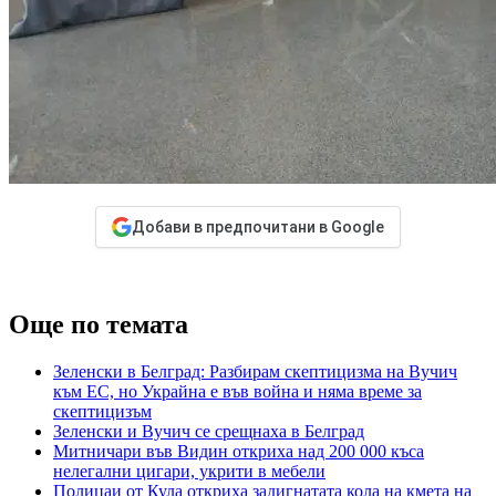
Добави в предпочитани в Google
Още по темата
Зеленски в Белград: Разбирам скептицизма на Вучич
към ЕС, но Украйна е във война и няма време за
скептицизъм
Зеленски и Вучич се срещнаха в Белград
Митничари във Видин откриха над 200 000 къса
нелегални цигари, укрити в мебели
Полицаи от Кула откриха задигнатата кола на кмета на