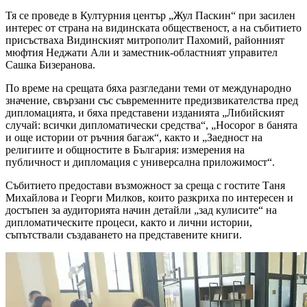
Тя се проведе в Културния център „Жул Паскин“ при засилен
интерес от страна на видинската общественост, а на събитието
присъстваха Видинският митрополит Пахомий, районният
мюфтия Неджати Али и заместник-областният управител
Сашка Бизеранова.
По време на срещата бяха разгледани теми от международно
значение, свързани със съвременните предизвикателства пред
дипломацията, и бяха представени изданията „Либийският
случай: всички дипломатически средства“, „Носорог в банята
и още истории от ръчния багаж“, както и „Заедност на
религиите и общностите в България: измерения на
публичност и дипломация с универсална приложимост“.
Събитието предостави възможност за среща с гостите Таня
Михайлова и Георги Милков, които разкриха по интересен и
достъпен за аудиторията начин детайли „зад кулисите“ на
дипломатическите процеси, както и лични истории,
съпътствали създаването на представените книги.