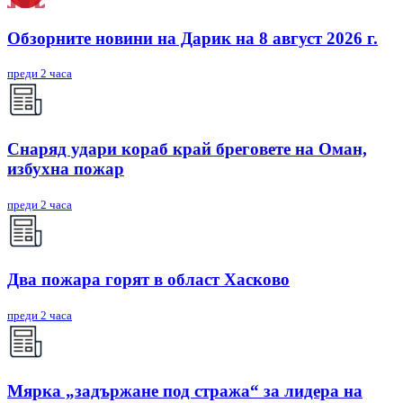
Обзорните новини на Дарик на 8 август 2026 г.
преди 2 часа
Снаряд удари кораб край бреговете на Оман,
избухна пожар
преди 2 часа
Два пожара горят в област Хасково
преди 2 часа
Мярка „задържане под стража“ за лидера на