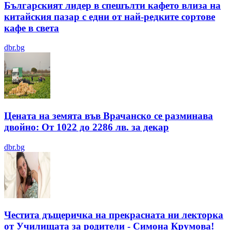
Българският лидер в спешълти кафето влиза на
китайския пазар с едни от най-редките сортове
кафе в света
dbr.bg
Цената на земята във Врачанско се разминава
двойно: От 1022 до 2286 лв. за декар
dbr.bg
Честита дъщеричка на прекрасната ни лекторка
от Училищата за родители - Симона Крумова!