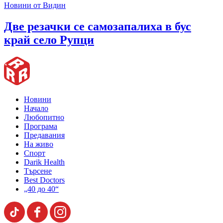
Новини от Видин
Две резачки се самозапалиха в бус
край село Рупци
Новини
Начало
Любопитно
Програма
Предавания
На живо
Спорт
Darik Health
Търсене
Best Doctors
„40 до 40“