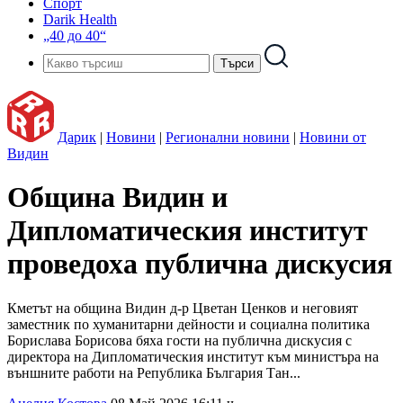
Спорт
Darik Health
„40 до 40“
Дарик
|
Новини
|
Регионални новини
|
Новини от
Видин
Община Видин и
Дипломатическия институт
проведоха публична дискусия
Кметът на община Видин д-р Цветан Ценков и неговият
заместник по хуманитарни дейности и социална политика
Борислава Борисова бяха гости на публична дискусия с
директора на Дипломатическия институт към министъра на
външните работи на Република България Тан...