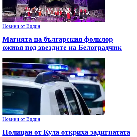
Новини от Видин
Магията на българския фолклор
оживя под звездите на Белоградчик
Новини от Видин
Полицаи от Кула откриха задигнатата