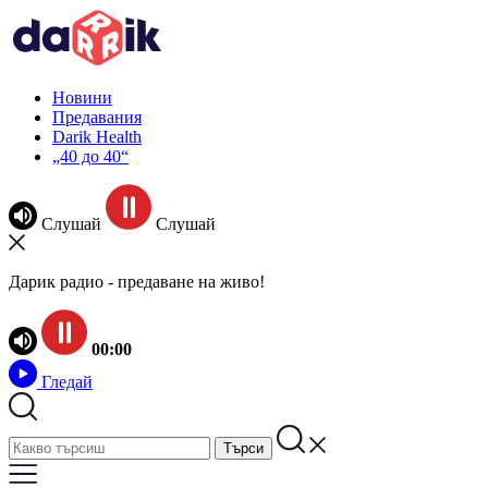
Новини
Предавания
Darik Health
„40 до 40“
Слушай
Слушай
Дарик радио - предаване на живо!
00:00
Гледай