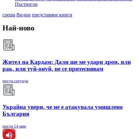
Пъстрогор
среща
Видин
представяне книги
Най-ново
Жител на Кардам: Дали ще ме удари дрон, или
рак, или туй-онуй, не се притеснявам
преди секунди
Украйна увери, че не е атакувала умишлено
България
преди 14 мин