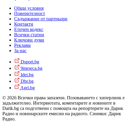
Общи условия
Поверителност
Съдържание от партньори
Контакти
Етичен кодекс
Всички статии
Ключови думи
Реклама
За нас
Dsport.bg
9meseca.bg
Idei.bg
Dbr.bg
Agri.bg
© 2026 Всички права запазени. Позоваването с хиперлинк е
задължително. Интервютата, коментарите и новините в
Darik.bg са подготвени с помощта на репортерите на Дарик
Радио и новинарските емисии на радиото. Снимки: Дарик
Радио.