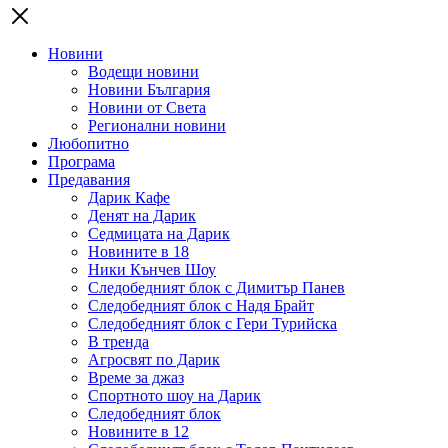
Новини
Водещи новини
Новини България
Новини от Света
Регионални новини
Любопитно
Програма
Предавания
Дарик Кафе
Денят на Дарик
Седмицата на Дарик
Новините в 18
Ники Кънчев Шоу
Следобедният блок с Димитър Панев
Следобедният блок с Надя Брайт
Следобедният блок с Гери Турийска
В тренда
Агросвят по Дарик
Време за джаз
Спортното шоу на Дарик
Следобедният блок
Новините в 12