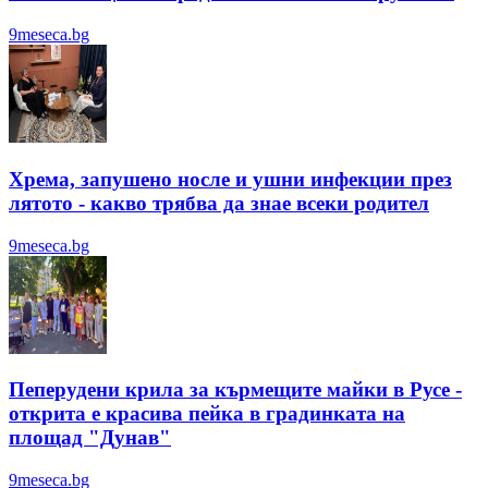
9meseca.bg
Хрема, запушено носле и ушни инфекции през
лятотo - какво трябва да знае всеки родител
9meseca.bg
Пеперудени крила за кърмещите майки в Русе -
открита е красива пейка в градинката на
площад "Дунав"
9meseca.bg