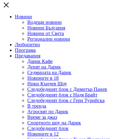
Новини
Водещи новини
Новини България
Новини от Света
Регионални новини
Любопитно
Програма
Предавания
Дарик Кафе
Денят на Дарик
Седмицата на Дарик
Новините в 18
Ники Кънчев Шоу
Следобедният блок с Димитър Панев
Следобедният блок с Надя Брайт
Следобедният блок с Гери Турийска
В тренда
Агросвят по Дарик
Време за джаз
Спортното шоу на Дарик
Следобедният блок
Новините в 12