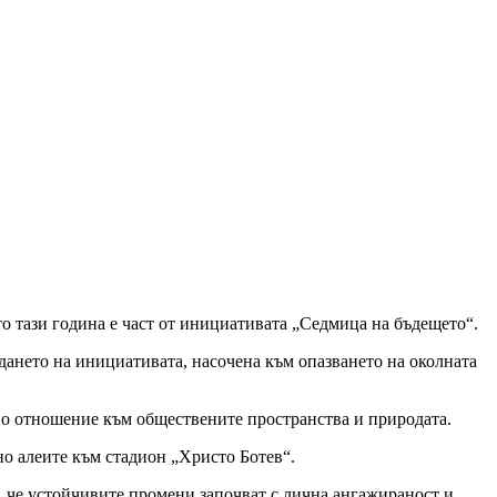
о тази година е част от инициативата „Седмица на бъдещето“.
дането на инициативата, насочена към опазването на околната
но отношение към обществените пространства и природата.
о алеите към стадион „Христо Ботев“.
, че устойчивите промени започват с лична ангажираност и