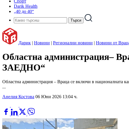
Спорт
Darik Health
„40 до 40“
Дарик
|
Новини
|
Регионални новини
|
Новини от Врац
Областна администрация– В
ЗАЕДНО“
Областна администрация – Враца се включи в националната кам
...
Анелия Костова
06 Юни 2026 13:04 ч.