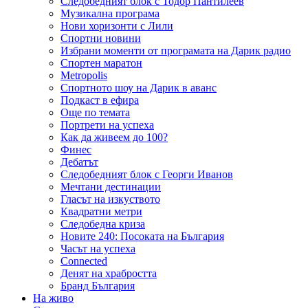
Следобедният блок с Тодор Пантилеев
Музикална програма
Нови хоризонти с Лили
Спортни новини
Избрани моменти от програмата на Дарик радио
Спортен маратон
Metropolis
Спортното шоу на Дарик в аванс
Подкаст в ефира
Още по темата
Портрети на успеха
Как да живеем до 100?
Финес
Дебатът
Следобедният блок с Георги Иванов
Мечтани дестинации
Гласът на изкуството
Квадратни метри
Следобедна криза
Новите 240: Посоката на България
Часът на успеха
Connected
Денят на храбростта
Бранд България
На живо