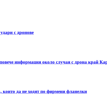
 удари с дронове
 повече информация около случая с дрона край Ка
, които да не ходят по фирмени фланелки