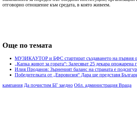
отговорно отношение към средата, в която живеем.
Още по темата
МУЗИКАУТОР и БФС стартират създаването на първия о
„Капка живот за гората“: Залесяват 25 декара опожарена 
Илия Проданов: Зърненият баланс на страната е подсигу
Победителката от „Евровизия“ Дара ще представя Българ
кампания
Да почистим БГ заедно
Обл. администрация Враца