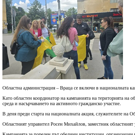
Областна администрация – Враца се включи в националната кам
Като областен координатор на кампанията на територията на о
среда и насърчаването на активното гражданско участие.
В деня преди старта на националната акция, служителите на О
Областният управител Росен Михайлов, заместник областният у
Кампанията за пореден път обедини институции, организации и 