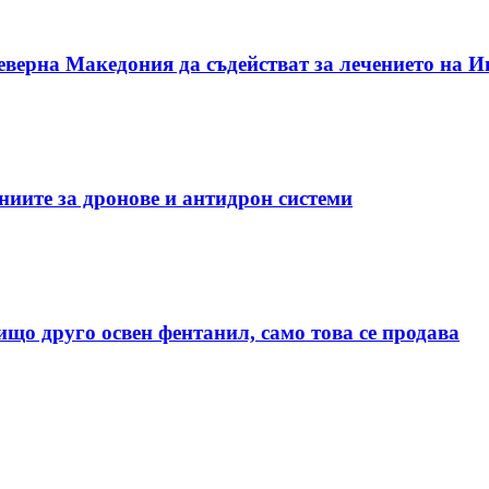
еверна Македония да съдействат за лечението на 
иите за дронове и антидрон системи
що друго освен фентанил, само това се продава