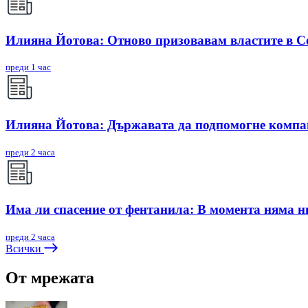
Илияна Йотова: Отново призовавам властите в С
преди 1 час
Илияна Йотова: Държавата да подпомогне компан
преди 2 часа
Има ли спасение от фентанила: В момента няма ни
преди 2 часа
Всички
От мрежата