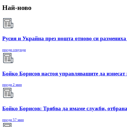
Най-ново
Русия и Украйна през нощта отново си размениха
преди секунди
Бойко Борисов настоя управляващите да изнесат
преди 2 мин
Бойко Борисов: Трябва да имаме служби, отбрана
преди 57 мин