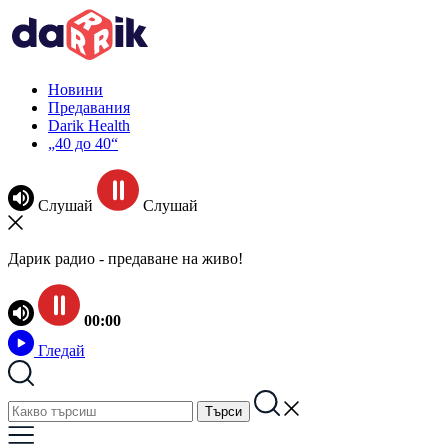
Новини
Предавания
Darik Health
„40 до 40“
Слушай
Слушай
Дарик радио - предаване на живо!
00:00
Гледай