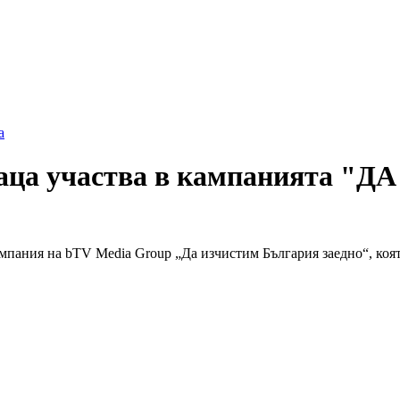
а
раца участва в кампанията
пания на bTV Media Group „Да изчистим България заедно“, коят