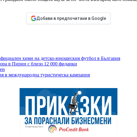
Добави в предпочитани в Google
фициален химн на детско-юношеския футбол в България
гора в Пирин с близо 12 000 фиданки
рен
ия в международна туристическа кампания