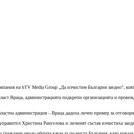
пания на bTV Media Group „Да изчистим България заедно“, коят
бласт Враца, администрацията подкрепи организацията и провеж
бластна администрация – Враца дадоха личен пример за отговор
правител Христина Рангелова и личният състав изчистиха заедн
граждани около общата кауза за по-чиста България, като показа