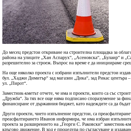
До месец предстои откриване на строителна площадка за облаго
района на улиците „Хан Аспарух“, „Асеновска“, „Булаир“ и „Са
разрешително за строеж. Въпрос на време е да инициираме сре
На още няколко проекта с избрани изпълнители предстои издав
бул. „Хаджи Димитър“ зад магазин „Дика“, зад Рикас центъра –
ул. „Пирот“.
Заместник-кметът отчете, че има и проекти, които са със строи
„Дружба“. За тях все още няма подписано споразумение за фин
финансиране от държавния бюджет, като надеждите са да бъдат
Други проекти, чието изпълнение предстои, са преасфалтирането
преасфалтирането Иванов информира, че има избран изпълнител
проекта за разширението на „Георги С. Раковски“ заместник-км
кръгово движение. В ход е процедура по съгласуване и издаване