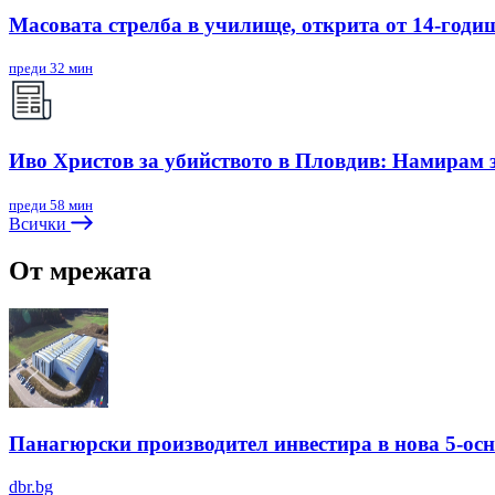
Масовата стрелба в училище, открита от 14-годиш
преди 32 мин
Иво Христов за убийството в Пловдив: Намирам з
преди 58 мин
Всички
От мрежата
Панагюрски производител инвестира в нова 5-ос
dbr.bg