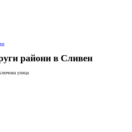
ен
руги райони в Сливен
 ключова улица