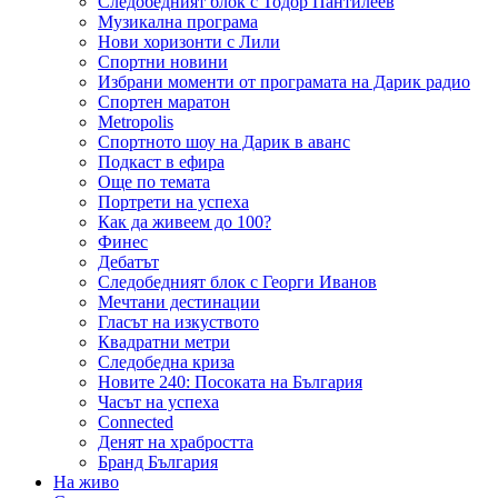
Следобедният блок с Тодор Пантилеев
Музикална програма
Нови хоризонти с Лили
Спортни новини
Избрани моменти от програмата на Дарик радио
Спортен маратон
Metropolis
Спортното шоу на Дарик в аванс
Подкаст в ефира
Още по темата
Портрети на успеха
Как да живеем до 100?
Финес
Дебатът
Следобедният блок с Георги Иванов
Мечтани дестинации
Гласът на изкуството
Квадратни метри
Следобедна криза
Новите 240: Посоката на България
Часът на успеха
Connected
Денят на храбростта
Бранд България
На живо