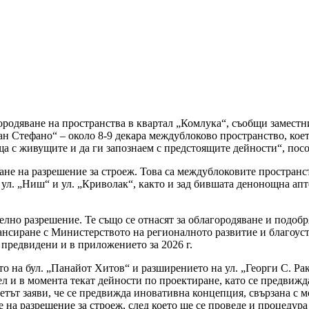
родяване на пространства в квартал „Комлука“, съобщи заместни
н Стефано“ – около 8-9 декара междублоково пространство, коет
ща с живущите и да ги запознаем с предстоящите дейности“, пос
ане на разрешение за строеж. Това са междублоковите пространс
 ул. „Ниш“ и ул. „Криволак“, както и зад бившата денонощна апт
телно разрешение. Те също се отнасят за облагородяване и подобр
ансиране с Министерството на регионалното развитие и благоуст
 предвидени и в приложението за 2026 г.
 на бул. „Панайот Хитов“ и разширението на ул. „Георги С. Рако
 и в момента текат дейности по проектиране, като се предвижда
етът заяви, че се предвижда иновативна концепция, свързана с 
 на разрешение за строеж, след което ще се проведе и процедура