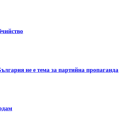
бчийство
България не е тема за партийна пропаганда
ердам