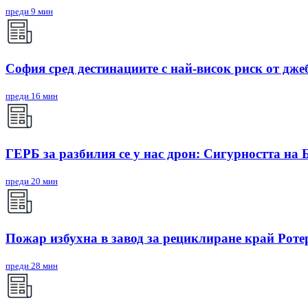
преди 9 мин
София сред дестинациите с най-висок риск от дже
преди 16 мин
ГЕРБ за разбилия се у нас дрон: Сигурността на 
преди 20 мин
Пожар избухна в завод за рециклиране край Рот
преди 28 мин