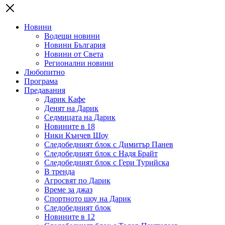
Новини
Водещи новини
Новини България
Новини от Света
Регионални новини
Любопитно
Програма
Предавания
Дарик Кафе
Денят на Дарик
Седмицата на Дарик
Новините в 18
Ники Кънчев Шоу
Следобедният блок с Димитър Панев
Следобедният блок с Надя Брайт
Следобедният блок с Гери Турийска
В тренда
Агросвят по Дарик
Време за джаз
Спортното шоу на Дарик
Следобедният блок
Новините в 12