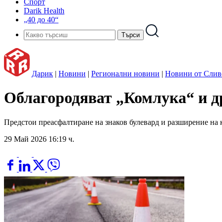
Спорт
Darik Health
„40 до 40“
Дарик
|
Новини
|
Регионални новини
|
Новини от Слив
Oблагородяват „Комлука“ и д
Предстои преасфалтиране на знаков булевард и разширение на
29 Май 2026 16:19 ч.