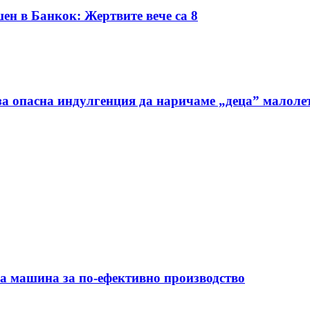
ен в Банкок: Жертвите вече са 8
а опасна индулгенция да наричаме „деца” малоле
на машина за по-ефективно производство