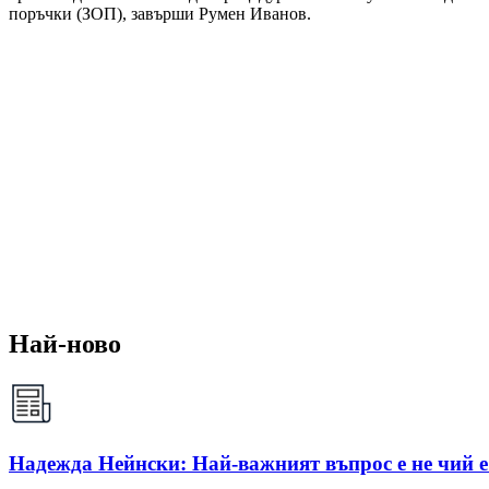
поръчки (ЗОП), завърши Румен Иванов.
Най-ново
Надежда Нейнски: Най-важният въпрос е не чий е 