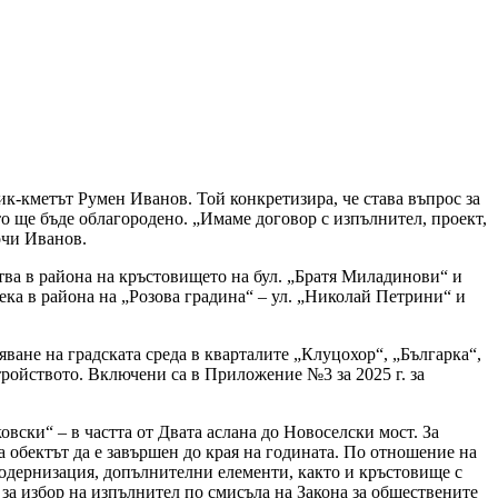
к-кметът Румен Иванов. Той конкретизира, че става въпрос за
о ще бъде облагородено. „Имаме договор с изпълнител, проект,
очи Иванов.
тва в района на кръстовището на бул. „Братя Миладинови“ и
ека в района на „Розова градина“ – ул. „Николай Петрини“ и
яване на градската среда в кварталите „Клуцохор“, „Българка“,
ройството. Включени са в Приложение №3 за 2025 г. за
вски“ – в частта от Двата аслана до Новоселски мост. За
 обектът да е завършен до края на годината. По отношение на
модернизация, допълнителни елементи, както и кръстовище с
 за избор на изпълнител по смисъла на Закона за обществените