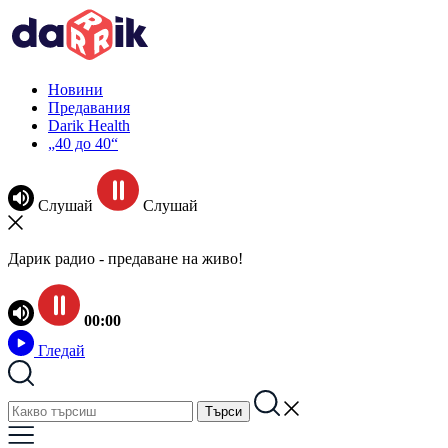
Новини
Предавания
Darik Health
„40 до 40“
Слушай
Слушай
Дарик радио - предаване на живо!
00:00
Гледай