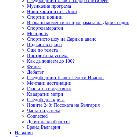
Следобедният блок с Тодор Пантилеев
Музикална програма
Нови хоризонти с Лили
Спортни новини
Избрани моменти от програмата на Дарик радио
Спортен маратон
Metropolis
Спортното шоу на Дарик в аванс
Подкаст в ефира
Още по темата
Портрети на успеха
Как да живеем до 100?
Финес
Дебатът
Следобедният блок с Георги Иванов
Мечтани дестинации
Гласът на изкуството
Квадратни метри
Следобедна криза
Новите 240: Посоката на България
Часът на успеха
Connected
Денят на храбростта
Бранд България
На живо