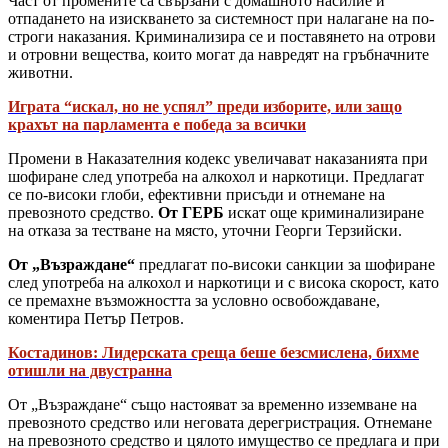
Част от промените са свързани с домашното насилие и
отпадането на изискването за системност при налагане на по-
строги наказания. Криминализира се и поставянето на отрови
и отровни вещества, които могат да навредят на гръбначните
животни.
Играта “искал, но не успял” преди изборите, или защо
крахът на парламента е победа за всички
Промени в Наказателния кодекс увеличават наказанията при
шофиране след употреба на алкохол и наркотици. Предлагат
се по-високи глоби, ефективни присъди и отнемане на
превозното средство.
От ГЕРБ
искат още криминализиране
на отказа за тестване на място, уточни Георги Терзийски.
От „Възраждане“
предлагат по-високи санкции за шофиране
след употреба на алкохол и наркотици и с висока скорост, като
се премахне възможността за условно освобождаване,
коментира Петър Петров.
Костадинов: Лидерската среща беше безсмислена, бихме
отишли на двустранна
От „Възраждане“ също настояват за временно изземване на
превозното средство или неговата дерегристрация. Отнемане
на превозното средство и цялото имущество се предлага и при