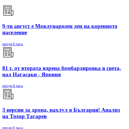
9-ти август е Международен ден на коренното
население
преди 6 часа
81 г. от втората ядрена бомбардировка в света,
над Нагасаки - Япония
преди 6 часа
3 версии за дрона, нахлул в България! Анализ
на Тодор Тагарев
преди 6 часа