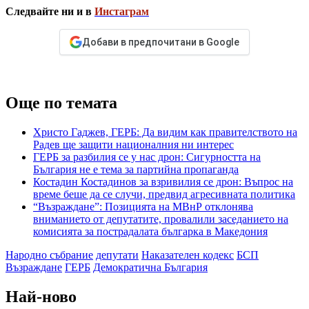
Следвайте ни и в
Инстаграм
Добави в предпочитани в Google
Още по темата
Христо Гаджев, ГЕРБ: Да видим как правителството на
Радев ще защити националния ни интерес
ГЕРБ за разбилия се у нас дрон: Сигурността на
България не е тема за партийна пропаганда
Костадин Костадинов за взривилия се дрон: Въпрос на
време беше да се случи, предвид агресивната политика
“Възраждане”: Позицията на МВнР отклонява
вниманието от депутатите, провалили заседанието на
комисията за пострадалата българка в Македония
Народно събрание
депутати
Наказателен кодекс
БСП
Възраждане
ГЕРБ
Демократична България
Най-ново