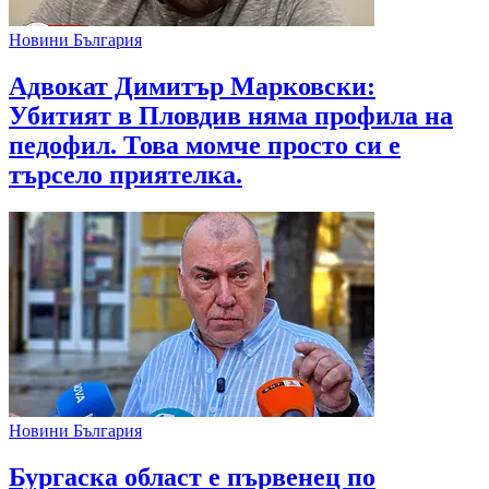
Новини България
Адвокат Димитър Марковски:
Убитият в Пловдив няма профила на
педофил. Това момче просто си е
търсело приятелка.
Новини България
Бургаска област е първенец по