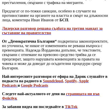
престъпления, свързани с трафика на мигранти.
Предлагат се по-тежки санкции, особено в случаите на
противоставяне на органите на властта и смърт на длъжносни
лица, коментира Иван Иванов от
БСП
.
Лидерски разговор решава съдбата на третия мандат за
съставяне на правителство
От „Демократична България“
подкрепиха законопроектите,
но уточниха, че никое от измененията не реваша въпроса с
превенцията. Надежда Йорданова допълни, че текстовете,
свързани с отнемане на превозно средство трябва да се
прецезират, защото нарушвата конвенцията за правата на
човека и може да доведат до осъдителни процедури срещу
България.
Най-интересните разговори от ефира на Дарик слушайте в
подкаста на радиото в
Soundcloud
,
Spotify
,
Apple
Podcasts
и
Google Podcasts
Следете най-актуалното от деня на
страницата ни във
Фейсбук
За забавни видеа ни последвайте в
TikTok