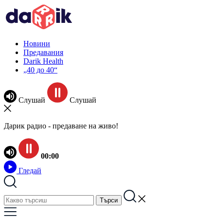
Новини
Предавания
Darik Health
„40 до 40“
Слушай
Слушай
Дарик радио - предаване на живо!
00:00
Гледай