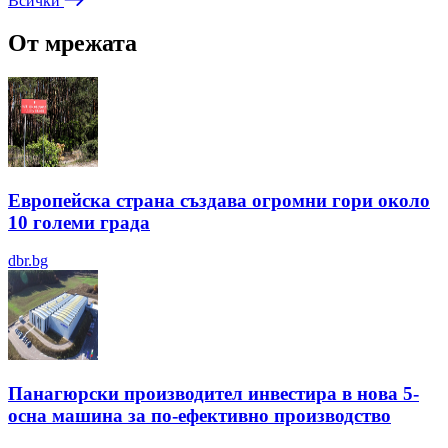
Всички
От мрежата
Европейска страна създава огромни гори около
10 големи града
dbr.bg
Панагюрски производител инвестира в нова 5-
осна машина за по-ефективно производство