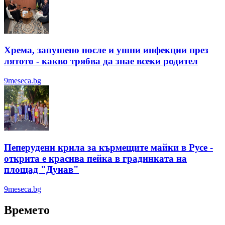
Хрема, запушено носле и ушни инфекции през
лятотo - какво трябва да знае всеки родител
9meseca.bg
Пеперудени крила за кърмещите майки в Русе -
открита е красива пейка в градинката на
площад "Дунав"
9meseca.bg
Времето