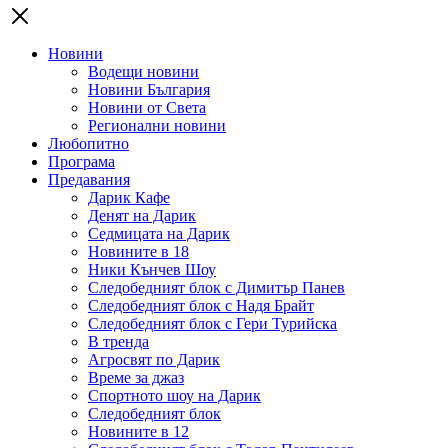
Новини
Водещи новини
Новини България
Новини от Света
Регионални новини
Любопитно
Програма
Предавания
Дарик Кафе
Денят на Дарик
Седмицата на Дарик
Новините в 18
Ники Кънчев Шоу
Следобедният блок с Димитър Панев
Следобедният блок с Надя Брайт
Следобедният блок с Гери Турийска
В тренда
Агросвят по Дарик
Време за джаз
Спортното шоу на Дарик
Следобедният блок
Новините в 12