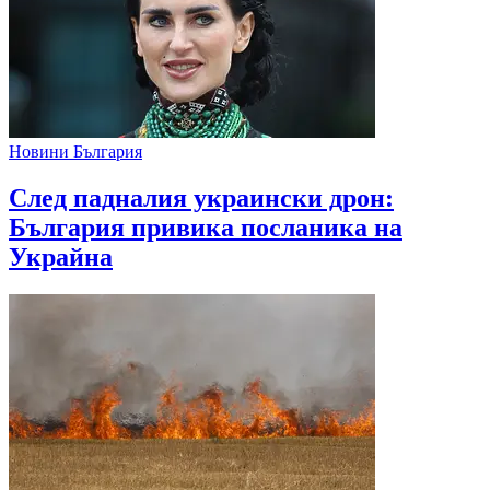
Новини България
След падналия украински дрон:
България привика посланика на
Украйна