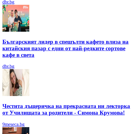
dbr.bg
Българският лидер в спешълти кафето влиза на
китайския пазар с едни от най-редките сортове
кафе в света
dbr.bg
Честита дъщеричка на прекрасната ни лекторка
от Училищата за родители - Симона Крумова!
9meseca.bg