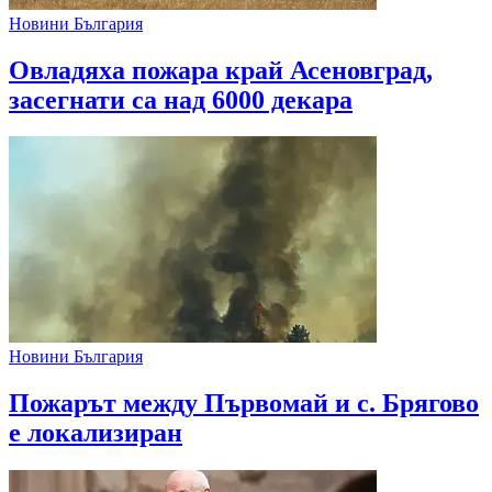
Новини България
Овладяха пожара край Асеновград,
засегнати са над 6000 декара
Новини България
Пожарът между Първомай и с. Брягово
е локализиран