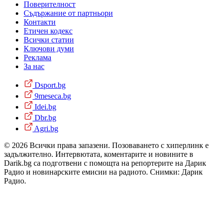
Поверителност
Съдържание от партньори
Контакти
Етичен кодекс
Всички статии
Ключови думи
Реклама
За нас
Dsport.bg
9meseca.bg
Idei.bg
Dbr.bg
Agri.bg
© 2026 Всички права запазени. Позоваването с хиперлинк е
задължително. Интервютата, коментарите и новините в
Darik.bg са подготвени с помощта на репортерите на Дарик
Радио и новинарските емисии на радиото. Снимки: Дарик
Радио.