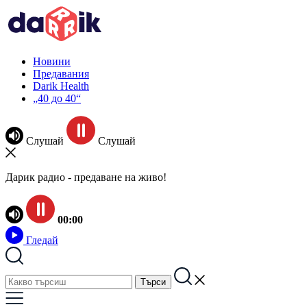
Новини
Предавания
Darik Health
„40 до 40“
Слушай
Слушай
Дарик радио - предаване на живо!
00:00
Гледай