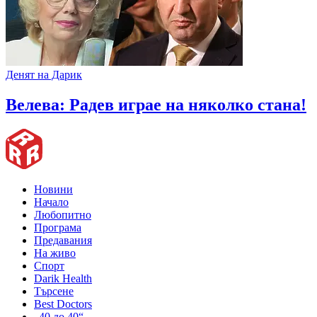
Денят на Дарик
Велева: Радев играе на няколко стана!
Новини
Начало
Любопитно
Програма
Предавания
На живо
Спорт
Darik Health
Търсене
Best Doctors
„40 до 40“