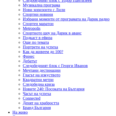
Следобедният блок с Тодор Пантилеев
Музикална програма
Нови хоризонти с Лили
Спортни новини
Избрани моменти от програмата на Дарик радио
Спортен маратон
Metropolis
Спортното шоу на Дарик в аванс
Подкаст в ефира
Още по темата
Портрети на успеха
Как да живеем до 100?
Финес
Дебатът
Следобедният блок с Георги Иванов
Мечтани дестинации
Гласът на изкуството
Квадратни метри
Следобедна криза
Новите 240: Посоката на България
Часът на успеха
Connected
Денят на храбростта
Бранд България
На живо