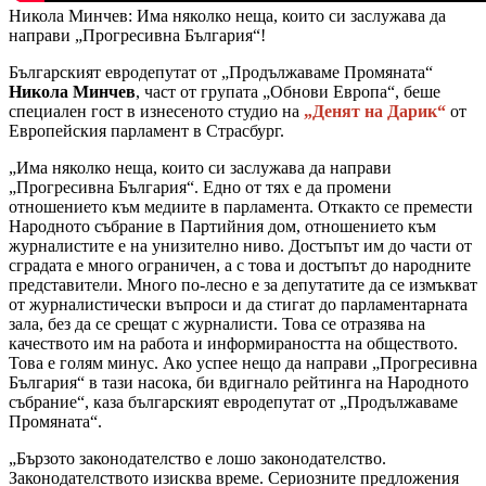
Никола Минчев: Има няколко неща, които си заслужава да
направи „Прогресивна България“!
Българският евродепутат от „Продължаваме Промяната“
Никола Минчев
, част от групата „Обнови Европа“, беше
специален гост в изнесеното студио на
„Денят на Дарик“
от
Европейския парламент в Страсбург.
„Има няколко неща, които си заслужава да направи
„Прогресивна България“. Едно от тях е да промени
отношението към медиите в парламента. Откакто се премести
Народното събрание в Партийния дом, отношението към
журналистите е на унизително ниво. Достъпът им до части от
сградата е много ограничен, а с това и достъпът до народните
представители. Много по-лесно е за депутатите да се измъкват
от журналистически въпроси и да стигат до парламентарната
зала, без да се срещат с журналисти. Това се отразява на
качеството им на работа и информираността на обществото.
Това е голям минус. Ако успее нещо да направи „Прогресивна
България“ в тази насока, би вдигнало рейтинга на Народното
събрание“, каза българският евродепутат от „Продължаваме
Промяната“.
„Бързото законодателство е лошо законодателство.
Законодателството изисква време. Сериозните предложения