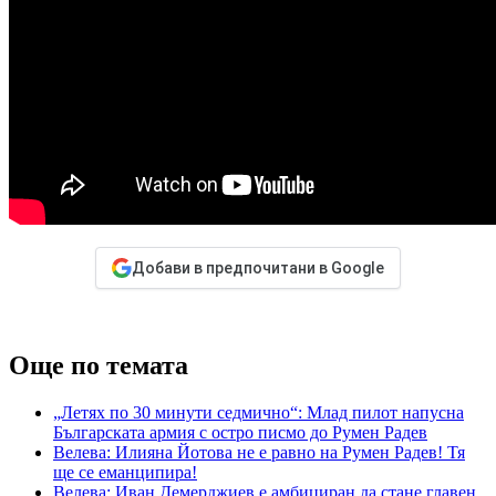
Добави в предпочитани в Google
Още по темата
„Летях по 30 минути седмично“: Млад пилот напусна
Българската армия с остро писмо до Румен Радев
Велева: Илияна Йотова не е равно на Румен Радев! Тя
ще се еманципира!
Велева: Иван Демерджиев е амбициран да стане главен