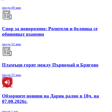
преди 49 мин
Спор за новородено: Родители и болница се
обвиняват взаимно
преди 52 мин
Пламъци горят между Първомай и Брягово
преди 55 мин
Обзорните новини на Дарик радио в 18ч. на
07.08.2026г.
преди 1 час