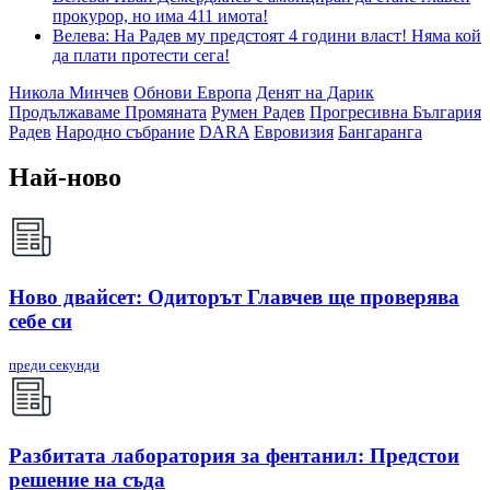
прокурор, но има 411 имота!
Велева: На Радев му предстоят 4 години власт! Няма кой
да плати протести сега!
Никола Минчев
Обнови Европа
Денят на Дарик
Продължаваме Промяната
Румен Радев
Прогресивна България
Радев
Народно събрание
DARA
Евровизия
Бангаранга
Най-ново
Ново двайсет: Одиторът Главчев ще проверява
себе си
преди секунди
Разбитата лаборатория за фентанил: Предстои
решение на съда