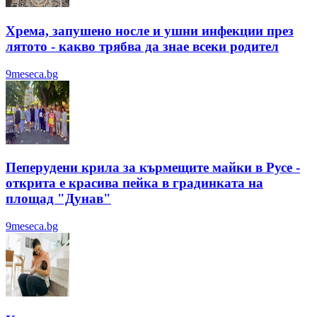
Хрема, запушено носле и ушни инфекции през
лятотo - какво трябва да знае всеки родител
9meseca.bg
Пеперудени крила за кърмещите майки в Русе -
открита е красива пейка в градинката на
площад "Дунав"
9meseca.bg