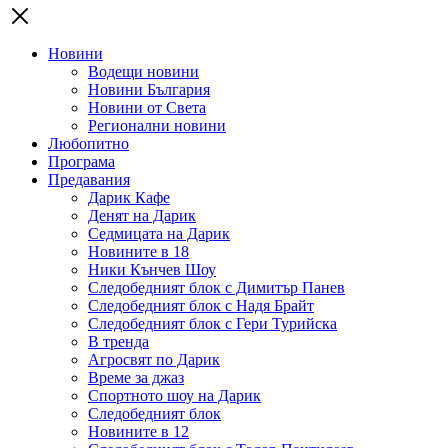
Новини
Водещи новини
Новини България
Новини от Света
Регионални новини
Любопитно
Програма
Предавания
Дарик Кафе
Денят на Дарик
Седмицата на Дарик
Новините в 18
Ники Кънчев Шоу
Следобедният блок с Димитър Панев
Следобедният блок с Надя Брайт
Следобедният блок с Гери Турийска
В тренда
Агросвят по Дарик
Време за джаз
Спортното шоу на Дарик
Следобедният блок
Новините в 12