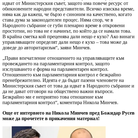
идват от Министерския съвет, защото има повече ресурс от
обикновените народни представители. Всичко изисква време,
няма как да кажеш, че бързо е синоним на качествено, когато
става дума за законодателен процес. Няма спор, че в
Народното събрание се губи пленарно време в откровени
простотии, но това не е начинът, по който да се намали това.
В крайна сметка кой преценява дали нещо е кухо? Ако винаги
управляващите определят дали нещо е кухо – това може да
доведе до авторитаризъм“, заяви Минчев.
„Прави впечатление отношението на управляващите към
провеждането на парламентарния контрол, защото
изслушването е форма на парламентарен контрол.
Отношението към парламентарния контрол е безкрайно
пренебрежително. Идеята е да бъдат пазени членовете на
Министерския съвет от това да идват в Народното събрание и
да не дават отговори на обществено важни въпроси.
Безкрайно ми е неприятно това отношение към
парламентарния контрол“, коментира Никола Минчев.
Още от интервюто на Никола Минчев пред Божидар Русев
може да прочетете в прикачения материал!