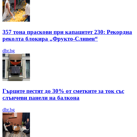
357 тона праскови при капацитет 230: Рекордна
реколта блокира „Фрукто-Сливен“
dbr.bg
Гърците пестят до 30% от сметките за ток със
слънчеви панели на балкона
dbr.bg