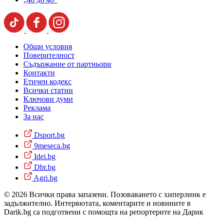
Общи условия
Поверителност
Съдържание от партньори
Контакти
Етичен кодекс
Всички статии
Ключови думи
Реклама
За нас
Dsport.bg
9meseca.bg
Idei.bg
Dbr.bg
Agri.bg
© 2026 Всички права запазени. Позоваването с хиперлинк е
задължително. Интервютата, коментарите и новините в
Darik.bg са подготвени с помощта на репортерите на Дарик