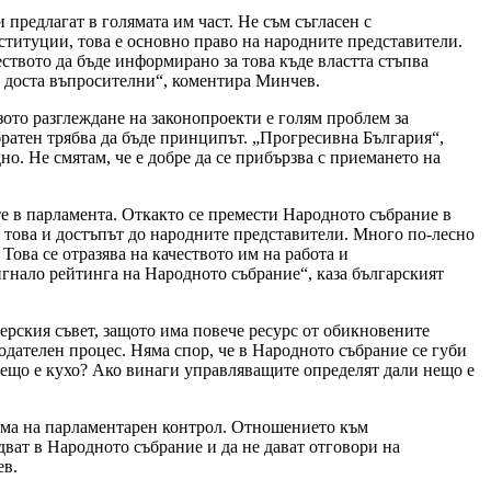
предлагат в голямата им част. Не съм съгласен с
ституции, това е основно право на народните представители.
еството да бъде информирано за това къде властта стъпва
авя доста въпросителни“, коментира Минчев.
зото разглеждане на законопроекти е голям проблем за
братен трябва да бъде принципът. „Прогресивна България“,
но. Не смятам, че е добре да се прибързва с приемането на
е в парламента. Откакто се премести Народното събрание в
с това и достъпът до народните представители. Много по-лесно
 Това се отразява на качеството им на работа и
игнало рейтинга на Народното събрание“, каза българският
ерския съвет, защото има повече ресурс от обикновените
нодателен процес. Няма спор, че в Народното събрание се губи
 нещо е кухо? Ако винаги управляващите определят дали нещо е
рма на парламентарен контрол. Отношението към
дват в Народното събрание и да не дават отговори на
ев.