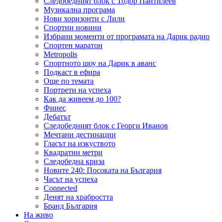
Следобедният блок с Тодор Пантилеев
Музикална програма
Нови хоризонти с Лили
Спортни новини
Избрани моменти от програмата на Дарик радио
Спортен маратон
Metropolis
Спортното шоу на Дарик в аванс
Подкаст в ефира
Още по темата
Портрети на успеха
Как да живеем до 100?
Финес
Дебатът
Следобедният блок с Георги Иванов
Мечтани дестинации
Гласът на изкуството
Квадратни метри
Следобедна криза
Новите 240: Посоката на България
Часът на успеха
Connected
Денят на храбростта
Бранд България
На живо