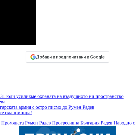
Добави в предпочитани в Google
т 31 юли усилихме охраната на въздушното ни пространство
ева
гарската армия с остро писмо до Румен Радев
 се еманципира!
 Промяната
Румен Радев
Прогресивна България
Радев
Народно 