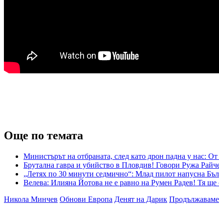
Още по темата
Министърът на отбраната, след като дрон падна у нас: О
Брутална гавра и убийство в Пловдив! Говори Ружа Райч
„Летях по 30 минути седмично“: Млад пилот напусна Бъл
Велева: Илияна Йотова не е равно на Румен Радев! Тя ще
Никола Минчев
Обнови Европа
Денят на Дарик
Продължаваме