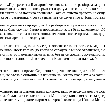
а „Прогресивна България“, честно казано, не разбирам защо ги 
тавители да изискват информация и документи от българските ин
вляващите и да посочва грешките. Така се отнема правото на общ
адал от правилника и сега за пръв път се случва това. Това пост
 законодателната процедура. Не разбирам кому е нужно това. Бър
а да бъде скучно, бавно и предвидимо, за да бъде качествено. О
а заявка, че едва ли не законодателството ще се приема извънред
яви българският евродепутат.
на България“. Едно от тях е да промени отношението към медиит
 ниво. Достъпът им до части от сградата е много ограничен, а 
 стигат до парламентарната зала, без да се срещат с журналисти.
е нещо да направи „Прогресивна България“ в тази насока, би вд
лството изисква време. Сериозните предложения идват от Минист
ш, че бързо е синоним на качествено, когато става дума за зако
по който да се намали това. В крайна сметка кой преценява дали
ждането на парламентарния контрол, защото изслушването е фо
 да бъдат пазени членовете на Министерския съвет от това да и
тношение към парламентарния контрол“, коментира Никола Минч