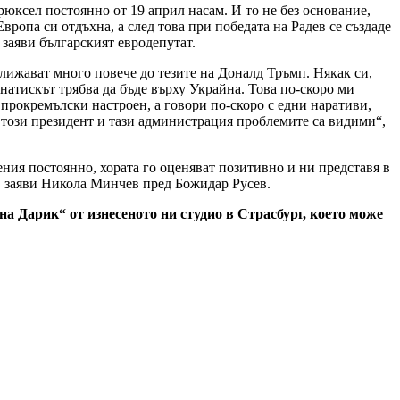
юксел постоянно от 19 април насам. И то не без основание,
ропа си отдъхна, а след това при победата на Радев се създаде
 заяви българският евродепутат.
лижават много повече до тезите на Доналд Тръмп. Някак си,
е натискът трябва да бъде върху Украйна. Това по-скоро ми
 прокремълски настроен, а говори по-скоро с едни наративи,
 този президент и тази администрация проблемите са видими“,
ния постоянно, хората го оценяват позитивно и ни представя в
, заяви Никола Минчев пред Божидар Русев.
 Дарик“ от изнесеното ни студио в Страсбург, което може