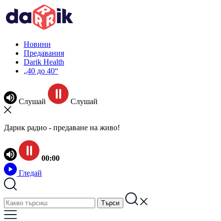
Новини
Предавания
Darik Health
„40 до 40“
Слушай
Слушай
Дарик радио - предаване на живо!
00:00
Гледай