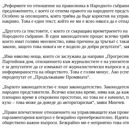
„Реформите по отношение на правилника в Народното събрание н
предложението, с което се отнема правото на народните предс
Особено за опозицията, която трябва да бъде коректив на упра
накриво. Това е един текст, който не ми е ясно някога да е отп
„Другото са текстовете, с които се съкращава времетраенето на
Народното събрание. В един законодателен процес всичко трябв
които имат голямо мнозинство, няма причина да тръгват с такав
закони, защото това никога не е водило до добри резултати“, за
„Има няколко неща, които си заслужава да направи „Прогресив
Партийния дом, отношението към журналистите е на унизително
е за депутатите да се измъкват от журналистически въпроси и да
информираността на обществото. Това е голям минус. Ако успе
евродепутат от „Продължаваме Промяната“.
„Бързото законодателство е лошо законодателство. Законодате
народни представители. Всичко изисква време, няма как да каже
пленарно време в откровени простотии, но това не е начинът, 
кухо – това може да доведе до авторитаризъм“, заяви Минчев.
„Прави впечатление отношението на управляващите към прове
парламентарния контрол е безкрайно пренебрежително. Идеята е
обществено важни въпроси. Безкрайно ми е неприятно това о