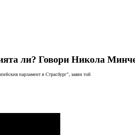
цията ли? Говори Никола Минч
опейския парламент в Страсбург", заяви той