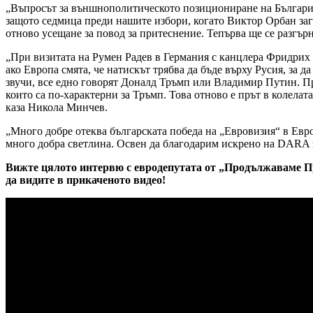
„Въпросът за външнополитическото позициониране на България с
защото седмица преди нашите избори, когато Виктор Орбан загуб
отново усещане за повод за притеснение. Тепърва ще се разгър
„При визитата на Румен Радев в Германия с канцлера Фридрих 
ако Европа смята, че натискът трябва да бъде върху Русия, за д
звучи, все едно говорят Доналд Тръмп или Владимир Путин. Пра
които са по-характерни за Тръмп. Това отново е прът в колела
каза Никола Минчев.
„Много добре отеква българската победа на „Евровизия“ в Евр
много добра светлина. Освен да благодарим искрено на DARA з
Вижте цялото интервю с евродепутата от „Продължаваме Пр
да видите в прикаченото видео!