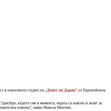
ст в изнесеното студио на
„Денят на Дарик“
от Европейския
расбург, където сме в момента, хората са наясно и знаят за
оложителна новина“, заяви Никола Минчев.