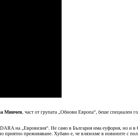
а Минчев
, част от групата „Обнови Европа“, беше специален го
DARA на „Евровизия“. Не само в България има еуфория, но и в Ст
но приятно преживяване. Хубаво е, че влязохме в новините с п