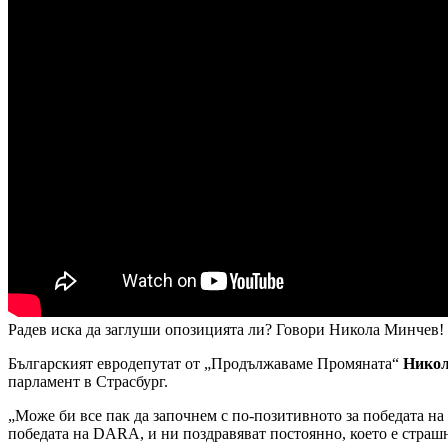
Радев иска да заглуши опозицията ли? Говори Никола Минчев!
Българският евродепутат от „Продължаваме Промяната“
Никол
парламент в Страсбург.
„Може би все пак да започнем с по-позитивното за победата на 
победата на DARA, и ни поздравяват постоянно, което е страш