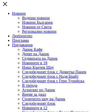
Новини
Водещи новини
Новини България
Новини от Света
Регионални новини
Любопитно
Програма
Предавания
Дарик Кафе
Денят на Дарик
Седмицата на Дарик
Новините в 18
Ники Кънчев Шоу
Следобедният блок с Димитър Панев
Следобедният блок с Надя Брайт
Следобедният блок с Гери Турийска
В тренда
Агросвят по Дарик
Време за джаз
Спортното шоу на Дарик
Следобедният блок
Новините в 12