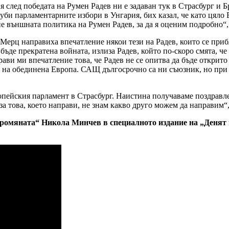
лед победата на Румен Радев ни е задаван тук в Страсбург и Бр
и парламентарните избори в Унгария, бих казал, че като цяло Ев
не външната политика на Румен Радев, за да я оценим подробно“,
Мерц направиха впечатление някои тези на Радев, които се приб
а бъде прекратена войната, излиза Радев, който по-скоро смята, ч
ви ми впечатление това, че Радев не се опитва да бъде открито
та на обединена Европа. САЩ дългосрочно са ни съюзник, но при
опейския парламент в Страсбург. Наистина получаваме поздравле
а това, което направи, не знам какво друго можем да направим“
омяната“ Никола Минчев в специалното издание на „Денят на