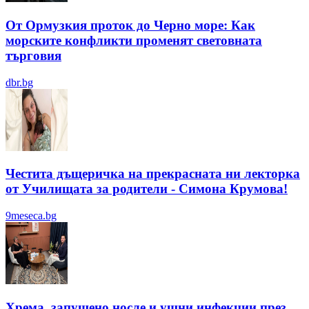
От Ормузкия проток до Черно море: Как
морските конфликти променят световната
търговия
dbr.bg
Честита дъщеричка на прекрасната ни лекторка
от Училищата за родители - Симона Крумова!
9meseca.bg
Хрема, запушено носле и ушни инфекции през