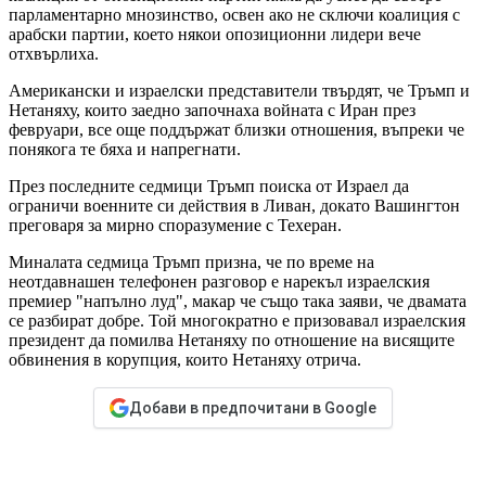
парламентарно мнозинство, освен ако не сключи коалиция с
арабски партии, което някои опозиционни лидери вече
отхвърлиха.
Американски и израелски представители твърдят, че Тръмп и
Нетаняху, които заедно започнаха войната с Иран през
февруари, все още поддържат близки отношения, въпреки че
понякога те бяха и напрегнати.
През последните седмици Тръмп поиска от Израел да
ограничи военните си действия в Ливан, докато Вашингтон
преговаря за мирно споразумение с Техеран.
Миналата седмица Тръмп призна, че по време на
неотдавнашен телефонен разговор е нарекъл израелския
премиер "напълно луд", макар че също така заяви, че двамата
се разбират добре. Той многократно е призовавал израелския
президент да помилва Нетаняху по отношение на висящите
обвинения в корупция, които Нетаняху отрича.
Добави в предпочитани в Google