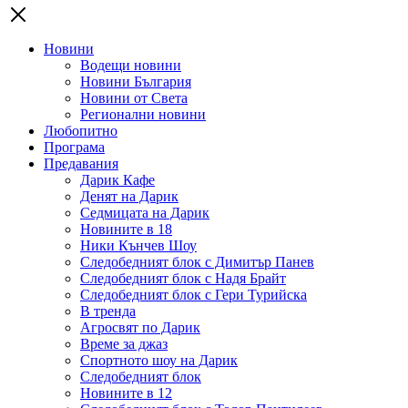
Новини
Водещи новини
Новини България
Новини от Света
Регионални новини
Любопитно
Програма
Предавания
Дарик Кафе
Денят на Дарик
Седмицата на Дарик
Новините в 18
Ники Кънчев Шоу
Следобедният блок с Димитър Панев
Следобедният блок с Надя Брайт
Следобедният блок с Гери Турийска
В тренда
Агросвят по Дарик
Време за джаз
Спортното шоу на Дарик
Следобедният блок
Новините в 12