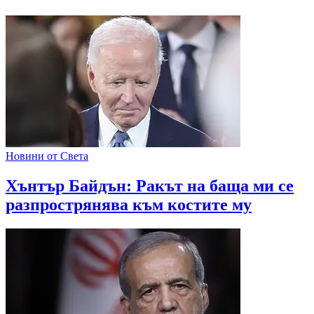
Новини от Света
Хънтър Байдън: Ракът на баща ми се
разпрострянява към костите му