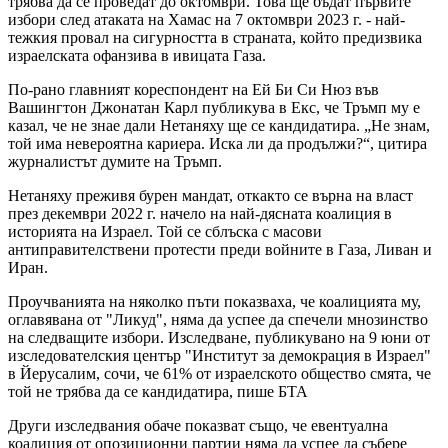
трябва да се проведат до октомври. Това ще бъдат първите
избори след атаката на Хамас на 7 октомври 2023 г. - най-
тежкия провал на сигурността в страната, който предизвика
израелската офанзива в ивицата Газа.
По-рано главният кореспондент на Ей Би Си Нюз във
Вашингтон Джонатан Карл публикува в Екс, че Тръмп му е
казал, че не знае дали Нетаняху ще се кандидатира. „Не знам,
той има невероятна кариера. Иска ли да продължи?“, цитира
журналистът думите на Тръмп.
Нетаняху преживя бурен мандат, откакто се върна на власт
през декември 2022 г. начело на най-дясната коалиция в
историята на Израел. Той се сблъска с масови
антиправителствени протести преди войните в Газа, Ливан и
Иран.
Проучванията на няколко пъти показваха, че коалицията му,
оглавявана от "Ликуд", няма да успее да спечели мнозинство
на следващите избори. Изследване, публикувано на 9 юни от
изследователския център "Институт за демокрация в Израел"
в Йерусалим, сочи, че 61% от израелското общество смята, че
той не трябва да се кандидатира, пише БТА
Други изследвания обаче показват също, че евентуална
коалиция от опозиционни партии няма да успее да събере