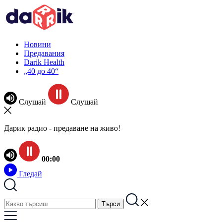
Новини
Предавания
Darik Health
„40 до 40“
Слушай
Слушай
Дарик радио - предаване на живо!
00:00
Гледай