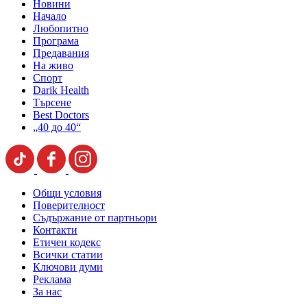
Новини
Начало
Любопитно
Програма
Предавания
На живо
Спорт
Darik Health
Търсене
Best Doctors
„40 до 40“
Общи условия
Поверителност
Съдържание от партньори
Контакти
Етичен кодекс
Всички статии
Ключови думи
Реклама
За нас