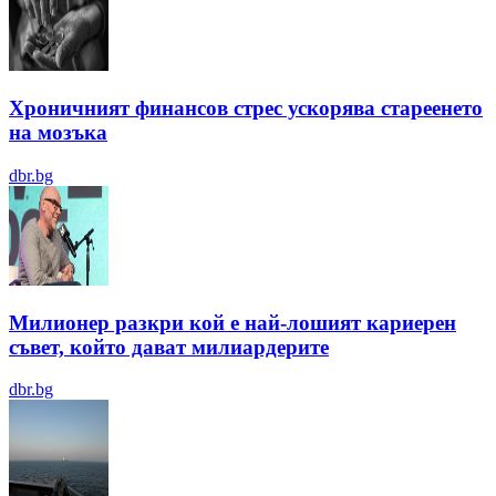
Хроничният финансов стрес ускорява стареенето
на мозъка
dbr.bg
Милионер разкри кой е най-лошият кариерен
съвет, който дават милиардерите
dbr.bg