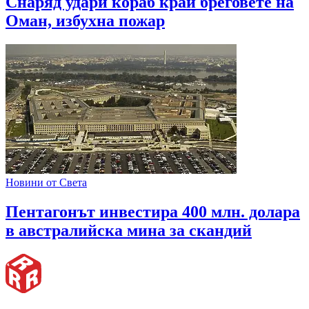
Снаряд удари кораб край бреговете на
Оман, избухна пожар
Новини от Света
Пентагонът инвестира 400 млн. долара
в австралийска мина за скандий