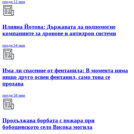
преди 12 мин
Илияна Йотова: Държавата да подпомогне
компаниите за дронове и антидрон системи
преди 54 мин
Има ли спасение от фентанила: В момента няма
нищо друго освен фентанил, само това се
продава
преди 58 мин
Продължава борбата с пожара при
бобошевското село Висока могила