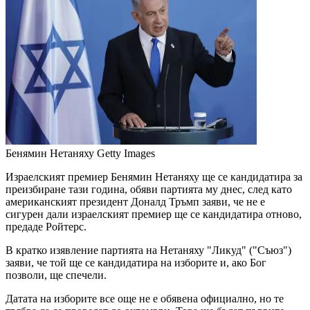
Бенямин Нетаняху
Getty Images
Израелският премиер Бенямин Нетаняху ще се кандидатира за
преизбиране тази година, обяви партията му днес, след като
американският президент Доналд Тръмп заяви, че не е
сигурен дали израелският премиер ще се кандидатира отново,
предаде Ройтерс.
В кратко изявление партията на Нетаняху "Ликуд" ("Съюз")
заяви, че той ще се кандидатира на изборите и, ако Бог
позволи, ще спечели.
Датата на изборите все още не е обявена официално, но те