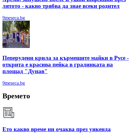
лятотo - какво трябва да знае всеки родител
9meseca.bg
Пеперудени крила за кърмещите майки в Русе -
открита е красива пейка в градинката на
площад "Дунав"
9meseca.bg
Времето
Ето какво време ни очаква през уикенда