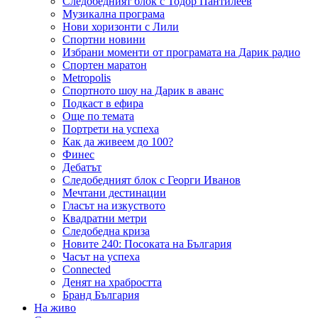
Следобедният блок с Тодор Пантилеев
Музикална програма
Нови хоризонти с Лили
Спортни новини
Избрани моменти от програмата на Дарик радио
Спортен маратон
Metropolis
Спортното шоу на Дарик в аванс
Подкаст в ефира
Още по темата
Портрети на успеха
Как да живеем до 100?
Финес
Дебатът
Следобедният блок с Георги Иванов
Мечтани дестинации
Гласът на изкуството
Квадратни метри
Следобедна криза
Новите 240: Посоката на България
Часът на успеха
Connected
Денят на храбростта
Бранд България
На живо