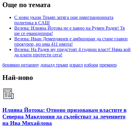
Още по темата
С нови укази Тръмп затяга още имиграционната
политика в САЩ
Велева: Илияна Йотова не е равно на Румен Радев! Тя
ще се еманципира!
Велева: Иван Демерджиев е амбициран да стане главен
прокурор, но има 411 имота!
Велева: На Радев му предстоят 4 години власт! Няма кой
да плати протести сега!
бенямин нетаняху
доналд тръмп
израел
избори
премиер
Най-ново
Илияна Йотова: Отново призовавам властите в
Северна Македония да съдействат за лечението
на Ива Михайлова